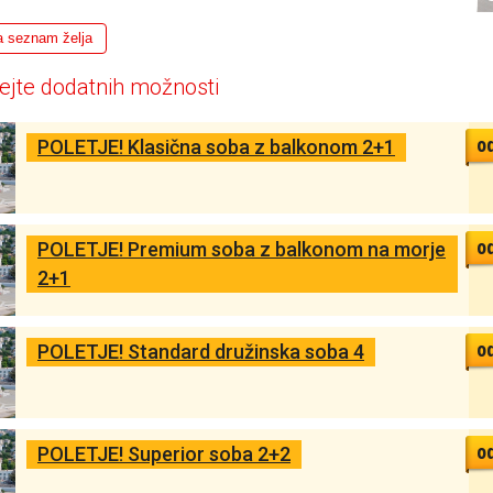
a seznam želja
ejte dodatnih možnosti
o
POLETJE! Klasična soba z balkonom 2+1
o
POLETJE! Premium soba z balkonom na morje
2+1
o
POLETJE! Standard družinska soba 4
o
POLETJE! Superior soba 2+2