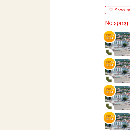
Shrani n
Ne spregl
SUPER
CENA
SUPER
CENA
SUPER
CENA
SUPER
CENA