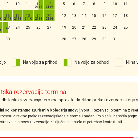
9
10
11
12
13
5
6
7
8
9
10
11
16
17
18
19
20
12
13
14
15
16
17
18
23
24
25
26
27
19
20
21
22
23
24
25
30
26
27
28
29
30
31
oljo
Na voljo za prihod
Na voljo za odhod
Ni na 
ska rezervacija termina
nudbi lahko rezervacijo termina opravite direktno preko rezervacijskega
ini so konstantno ažurirani v koledarju unovčljivosti.
Rezervacijo termina z vse
ocesu direktno preko rezervacijskega sistema 1nadan. Po plačilu naročila prejmet
rditve je proces rezervacije zaključen in hotela ni potrebno kontaktirati.