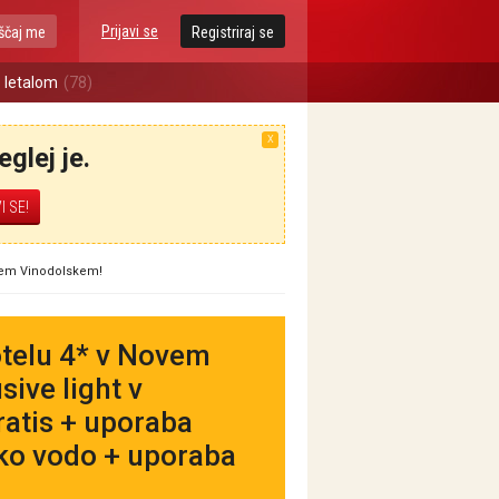
Prijavi se
ščaj me
Registriraj se
 letalom
(78)
X
glej je.
Novem Vinodolskem!
hotelu 4* v Novem
sive light v
ratis + uporaba
sko vodo + uporaba