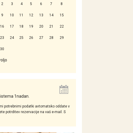
2
3
4
5
6
7
8
9
10
11
12
13
14
15
16
17
18
19
20
21
22
23
24
25
26
27
28
29
30
voljo
 sistema 1nadan.
mi potrebnimi podatki avtomatsko oddate v
e potrditev rezervacije na vaš e-mail. S