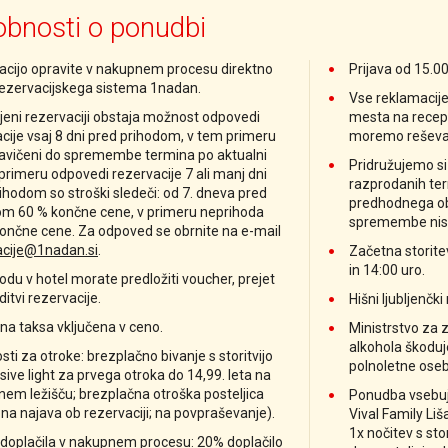
bnosti o ponudbi
acijo opravite v nakupnem procesu direktno
Prijava od 15.00
rezervacijskega sistema 1nadan.
Vse reklamacije 
jeni rezervaciji obstaja možnost odpovedi
mesta na recepc
cije vsaj 8 dni pred prihodom, v tem primeru
moremo reševat
ravičeni do spremembe termina po aktualni
Pridružujemo si
 primeru odpovedi rezervacije 7 ali manj dni
razprodanih ter
ihodom so stroški sledeči: od 7. dneva pred
predhodnega obv
om 60 % končne cene, v primeru neprihoda
spremembe nis
ončne cene. Za odpoved se obrnite na e-mail
acije@1nadan.si
.
Začetna storite
in 14:00 uro.
odu v hotel morate predložiti voucher, prejet
ditvi rezervacije.
Hišni ljubljenčki
čna taksa vključena v ceno.
Ministrstvo za 
alkohola škoduje
ti za otroke: brezplačno bivanje s storitvijo
polnoletne oseb
lusive light za prvega otroka do 14,99. leta na
em ležišču; brezplačna otroška posteljica
Ponudba vsebuje
na najava ob rezervaciji; na povpraševanje).
Vival Family Li
1x nočitev s stor
doplačila v nakupnem procesu: 20% doplačilo