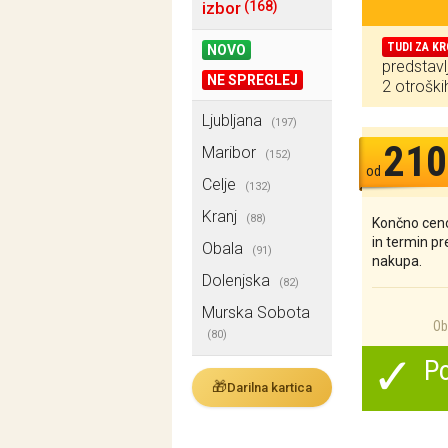
izbor
(168)
TUDI ZA K
NOVO
predstavl
NE SPREGLEJ
2 otroški
Ljubljana
(197)
210
Maribor
(152)
od
Celje
(132)
Kranj
(88)
Končno ceno
in termin p
Obala
(91)
nakupa.
Dolenjska
(82)
Murska Sobota
Ob 
(80)
✓
Po
🎁
Darilna kartica