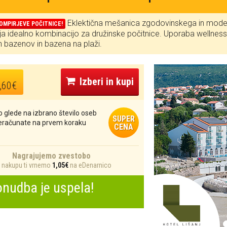
Eklektična mešanica zgodovinskega in moder
ROMPIRJEVE POČITNICE!
ja idealno kombinacijo za družinske počitnice. Uporaba wellnes
h bazenov in bazena na plaži.
Izberi in kupi
,60€
 glede na izbrano število oseb
SUPER
reračunate na prvem koraku
CENA
Nagrajujemo zvestobo
nakupu ti vrnemo
1,05€
na eDenarnico
nudba je uspela!