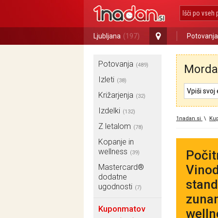
Ljubljana
(197)
Potovanja
Potovanja
(489)
Morda 
Izleti
(38)
Križarjenja
(32)
Izdelki
(132)
1nadan.si
\
Ku
Z letalom
(78)
Kopanje in
wellness
Počit
(39)
Mastercard®
Vinod
dodatne
stand
ugodnosti
(7)
zunan
Kuponmatov
welln