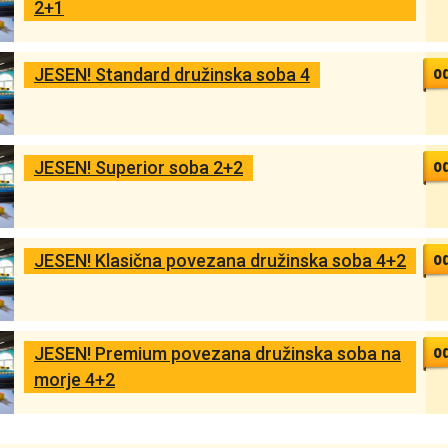
2+1
o
JESEN! Standard družinska soba 4
o
JESEN! Superior soba 2+2
o
JESEN! Klasična povezana družinska soba 4+2
o
JESEN! Premium povezana družinska soba na
morje 4+2