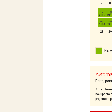
7
8
14
15
21
22
28
29
Na v
Avtomat
Pri tej po
Prosti term
nakupnem pr
prejemom pot