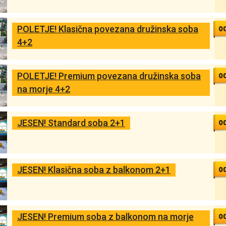
o
POLETJE! Klasična povezana družinska soba
4+2
o
POLETJE! Premium povezana družinska soba
na morje 4+2
o
JESEN! Standard soba 2+1
o
JESEN! Klasična soba z balkonom 2+1
o
JESEN! Premium soba z balkonom na morje