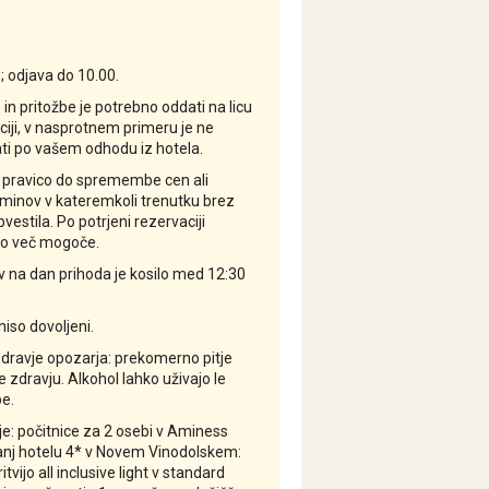
; odjava do 10.00.
in pritožbe je potrebno oddati na licu
iji, v nasprotnem primeru je ne
i po vašem odhodu iz hotela.
 pravico do spremembe cen ali
minov v kateremkoli trenutku brez
estila. Po potrjeni rezervaciji
o več mogoče.
v na dan prihoda je kosilo med 12:30
 niso dovoljeni.
zdravje opozarja: prekomerno pitje
 zdravju. Alkohol lahko uživajo le
e.
: počitnice za 2 osebi v Aminess
šanj hotelu 4* v Novem Vinodolskem:
itvijo all inclusive light v standard