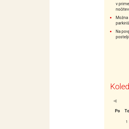
v prime
nočitev
Možna d
parkiri
Na povp
postelji
Koled
<Prejšn
Po
T
1