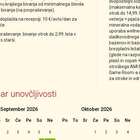
dvoposteljni so
ru krajšega bivanja od minimalnega števila
(maksimalna kap
 bivanja (na povpraševanje).
otrok do 14,99. 
oplačila na recepciji: 10 €/avto/dan za
večerja + pijača
šče.
mineralna voda, 
uporaba wellne
raševanje: bivanje otrok do 2,99. leta v
sladkovodnega 
 s starši.
bazenov in baz
brezplačni ležal
(glede na razpol
plašč in copati
otroškega AMI F
Game Room-a s 
za otroke in odr
ar unovčljivosti
September
2026
Oktober
2026
ji
o
Sr
Če
Pe
So
Ne
Po
To
Sr
Če
Pe
So
Ne
2
3
4
5
6
1
2
3
4