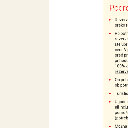
Podro
Rezerv
preko 
Po potr
rezerva
ste up
ceni. V
pred pr
prihod
100% k
rezerv
Ob prih
ob potr
Turisti
Ugodnos
all inc
pomožn
(potreb
Možna 