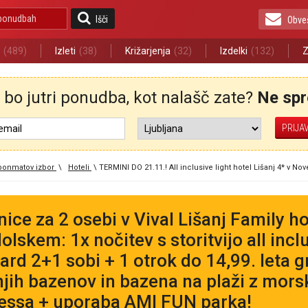
Išči
Obve
(489)
Izleti
(38)
Križarjenja
(32)
Izdelki
(132)
Z
bo jutri ponudba, kot nalašč zate?
Ne spre
ponmatov izbor
\
Hoteli
\
TERMINI DO 21.11.! All inclusive light hotel Lišanj 4* v 
nice za 2 osebi v Vival Lišanj Family 
olskem: 1x nočitev s storitvijo all inclu
ard 2+1 sobi + 1 otrok do 14,99. leta g
jih bazenov in bazena na plaži z mor
essa + uporaba AMI FUN parka!