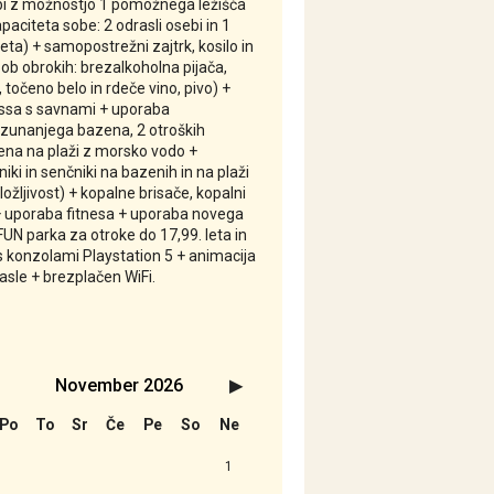
bi z možnostjo 1 pomožnega ležišča
aciteta sobe: 2 odrasli osebi in 1
leta) + samopostrežni zajtrk, kosilo in
 ob obrokih: brezalkoholna pijača,
točeno belo in rdeče vino, pivo) +
ssa s savnami + uporaba
zunanjega bazena, 2 otroških
ena na plaži z morsko vodo +
niki in senčniki na bazenih in na plaži
ožljivost) + kopalne brisače, kopalni
 + uporaba fitnesa + uporaba novega
UN parka za otroke do 17,99. leta in
konzolami Playstation 5 + animacija
asle + brezplačen WiFi.
November
2026
Naslednji>
Po
To
Sr
Če
Pe
So
Ne
1