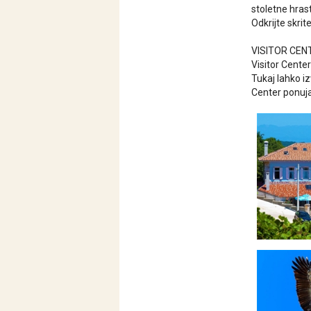
stoletne hras
Odkrijte skri
VISITOR CEN
Visitor Center
Tukaj lahko iz
Center ponuja