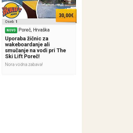
30,00€
Oseb:
1
Poreč, Hrvaška
NOVO
Uporaba žičnic za
wakeboardanje ali
smučanje na vodi pri The
Ski Lift Poreč!
Nora vodna zabava!