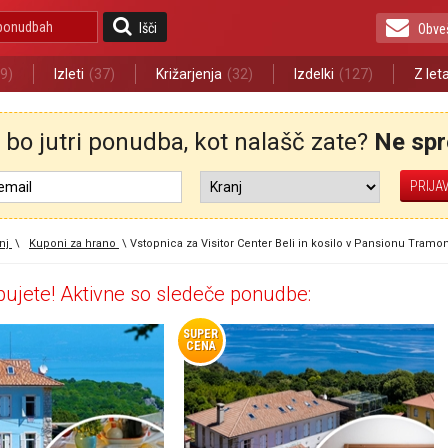
Išči
Obve
9)
Izleti
(37)
Križarjenja
(32)
Izdelki
(127)
Z let
bo jutri ponudba, kot nalašč zate?
Ne spre
nj
\
Kuponi za hrano
\
Vstopnica za Visitor Center Beli in kosilo v Pansionu Tramo
ujete! Aktivne so sledeče ponudbe:
SUPER
CENA