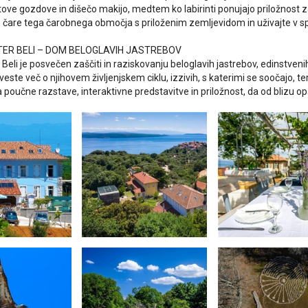
tove gozdove in dišečo makijo, medtem ko labirinti ponujajo priložnost 
te čare tega čarobnega območja s priloženim zemljevidom in uživajte v 
TER BELI – DOM BELOGLAVIH JASTREBOV
 Beli je posvečen zaščiti in raziskovanju beloglavih jastrebov, edinstvenih 
veste več o njihovem življenjskem ciklu, izzivih, s katerimi se soočajo, te
 poučne razstave, interaktivne predstavitve in priložnost, da od blizu op