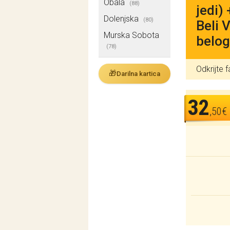
Obala
(88)
jedi)
Dolenjska
(80)
Beli 
Murska Sobota
belog
(78)
Odkrijte 
🎁
Darilna kartica
32
,50€