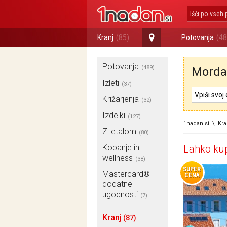
Kranj
(85)
Potovanja
(48
Potovanja
(489)
Morda 
Izleti
(37)
Križarjenja
(32)
Izdelki
(127)
1nadan.si
\
Kra
Z letalom
(80)
Kopanje in
Lahko kup
wellness
(38)
SUPER
Mastercard®
CENA
dodatne
ugodnosti
(7)
Kranj
(87)