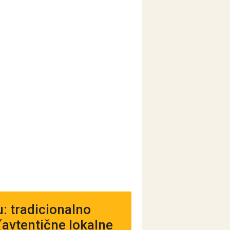
: tradicionalno
(avtentične lokalne