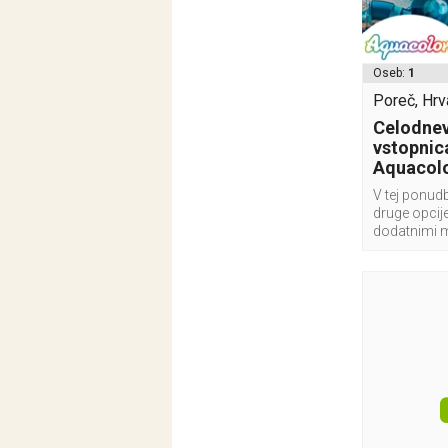
Oseb:
1
Poreč, Hrv
Celodnev
vstopnic
Aquacolo
V tej ponudb
druge opcije
dodatnimi 