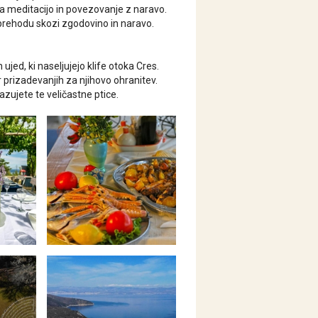
za meditacijo in povezovanje z naravo.
sprehodu skozi zgodovino in naravo.
ujed, ki naseljujejo klife otoka Cres.
r prizadevanjih za njihovo ohranitev.
azujete te veličastne ptice.