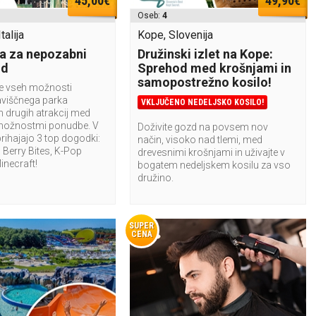
45,00€
49,90€
Oseb:
4
talija
Kope, Slovenija
a za nepozabni
Družinski izlet na Kope:
nd
Sprehod med krošnjami in
samopostrežno kosilo!
te vseh možnosti
aviščnega parka
VKLJUČENO NEDELJSKO KOSILO!
n drugih atrakcij med
možnostmi ponudbe. V
Doživite gozd na povsem nov
rihajajo 3 top dogodki:
način, visoko nad tlemi, med
Berry Bites, K-Pop
drevesnimi krošnjami in uživajte v
Minecraft!
bogatem nedeljskem kosilu za vso
družino.
SUPER
CENA