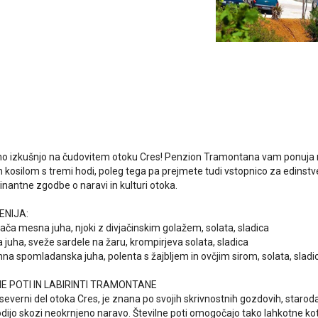
stno izkušnjo na čudovitem otoku Cres! Penzion Tramontana vam ponuj
m kosilom s tremi hodi, poleg tega pa prejmete tudi vstopnico za edinst
inantne zgodbe o naravi in kulturi otoka.
ENIJA:
ača mesna juha, njoki z divjačinskim golažem, solata, sladica
ja juha, sveže sardele na žaru, krompirjeva solata, sladica
mna spomladanska juha, polenta s žajbljem in ovčjim sirom, solata, sladi
 POTI IN LABIRINTI TRAMONTANE
everni del otoka Cres, je znana po svojih skrivnostnih gozdovih, staroda
 vodijo skozi neokrnjeno naravo. Številne poti omogočajo tako lahkotne ko