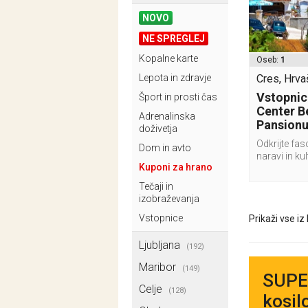
NOVO
NE SPREGLEJ
Kopalne karte
Oseb:
1
Lepota in zdravje
Cres, Hrva
Vstopnic
Šport in prosti čas
Center Be
Adrenalinska
Pansion
doživetja
Odkrijte fa
Dom in avto
naravi in kul
Kuponi za hrano
Tečaji in
izobraževanja
Vstopnice
Prikaži vse iz
Ljubljana
(192)
Maribor
(149)
SUPER
Celje
(128)
kosil