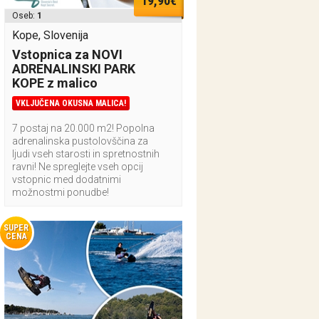
19,90€
Oseb:
1
Kope, Slovenija
Vstopnica za NOVI
ADRENALINSKI PARK
KOPE z malico
VKLJUČENA OKUSNA MALICA!
7 postaj na 20.000 m2! Popolna
adrenalinska pustolovščina za
ljudi vseh starosti in spretnostnih
ravni! Ne spreglejte vseh opcij
vstopnic med dodatnimi
možnostmi ponudbe!
SUPER
CENA