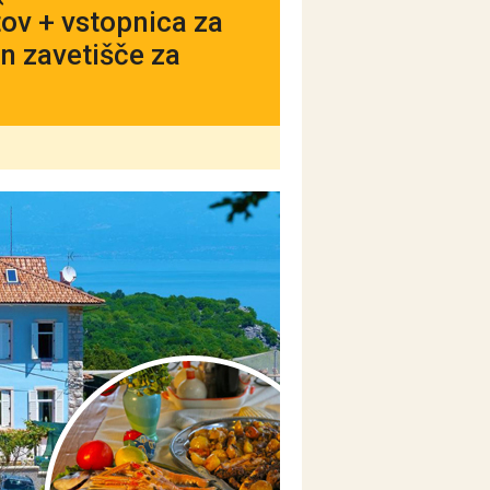
ntov + vstopnica za
in zavetišče za