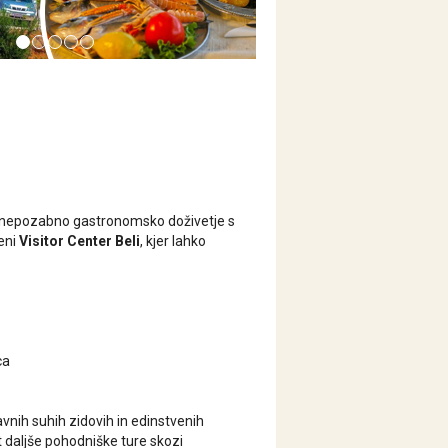
a nepozabno gastronomsko doživetje s
veni
Visitor Center Beli
, kjer lahko
ca
vnih suhih zidovih in edinstvenih
t daljše pohodniške ture skozi