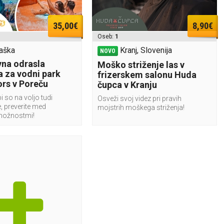
35,00€
8,90€
Oseb:
1
aška
Kranj, Slovenija
NOVO
na odrasla
Moško striženje las v
a za vodni park
frizerskem salonu Huda
rs v Poreču
čupca v Kranju
i so na voljo tudi
Osveži svoj videz pri pravih
, preverite med
mojstrih moškega striženja!
možnostmi!