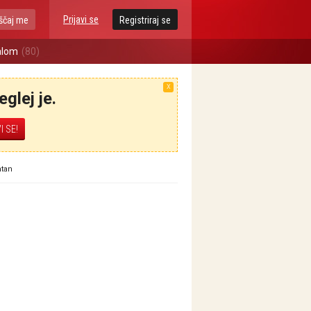
Prijavi se
ščaj me
Registriraj se
alom
(80)
X
glej je.
ntan