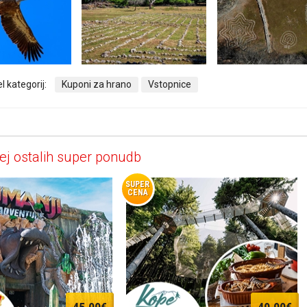
l kategorij:
Kuponi za hrano
Vstopnice
ej ostalih super ponudb
SUPER
CENA