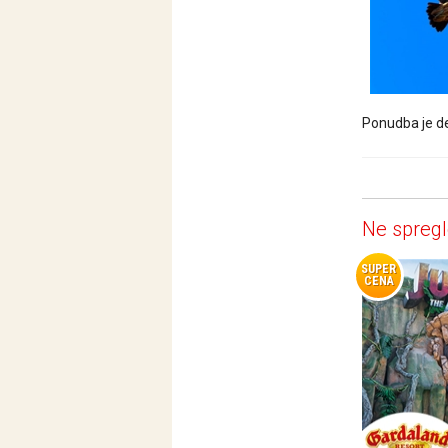
Ponudba je de
Ne spregl
SUPER
CENA