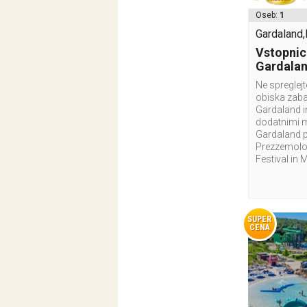
Oseb:
1
Gardaland,I
Vstopnic
Gardala
Ne spreglej
obiska zab
Gardaland i
dodatnimi 
Gardaland p
Prezzemolo 
Festival in 
SUPER
CENA