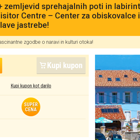
 + zemljevid sprehajalnih poti in labiri
Visitor Centre – Center za obiskovalce 
lave jastrebe!
fascinantne zgodbe o naravi in kulturi otoka!
Kupi kupon
Kupi kupon kot darilo
SUPER
CENA