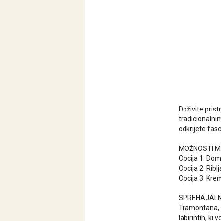
Doživite pri
tradicionalni
odkrijete fasc
MOŽNOSTI M
Opcija 1: Dom
Opcija 2: Ribl
Opcija 3: Kre
SPREHAJALNE
Tramontana, s
labirintih, ki