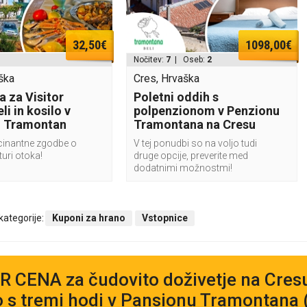
32,50€
1098,00€
Nočitev:
7
| Oseb:
2
ška
Cres, Hrvaška
a za Visitor
Poletni oddih s
li in kosilo v
polpenzionom v Penzionu
u Tramontan
Tramontana na Cresu
scinantne zgodbe o
V tej ponudbi so na voljo tudi
turi otoka!
druge opcije, preverite med
dodatnimi možnostmi!
 kategorije:
Kuponi za hrano
Vstopnice
 CENA za čudovito doživetje na Cresu
o s tremi hodi v Pansionu Tramontana 