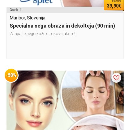
82,00€
39,90€
Oseb:
1
Maribor, Slovenija
Specialna nega obraza in dekolteja (90 min)
Zaupajte nego kože strokovnjakom!
-50%