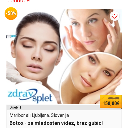
ponudbe:
-50%
300,00€
150,00€
Oseb:
1
Maribor ali Ljubljana, Slovenija
Botox - za mladosten videz, brez gubic!