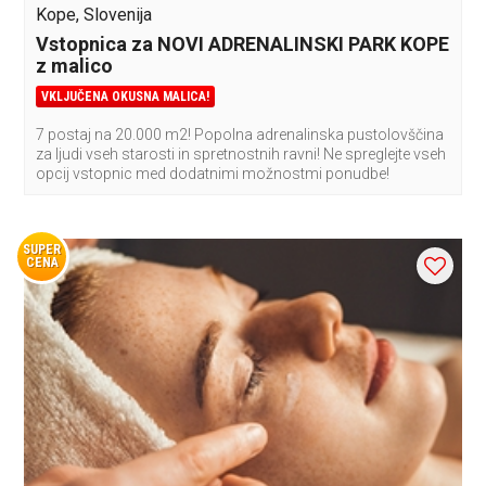
Kope, Slovenija
Vstopnica za NOVI ADRENALINSKI PARK KOPE
z malico
VKLJUČENA OKUSNA MALICA!
7 postaj na 20.000 m2! Popolna adrenalinska pustolovščina
za ljudi vseh starosti in spretnostnih ravni! Ne spreglejte vseh
opcij vstopnic med dodatnimi možnostmi ponudbe!
SUPER
CENA