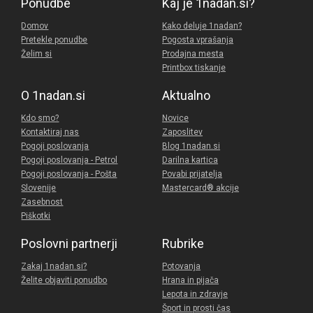
Ponudbe
Kaj je 1nadan.si?
Domov
Kako deluje 1nadan?
Pretekle ponudbe
Pogosta vprašanja
Želim si
Prodajna mesta
Printbox tiskanje
O 1nadan.si
Aktualno
Kdo smo?
Novice
Kontaktiraj nas
Zaposlitev
Pogoji poslovanja
Blog 1nadan.si
Pogoji poslovanja - Petrol
Darilna kartica
Pogoji poslovanja - Pošta
Povabi prijatelja
Slovenije
Mastercard® akcije
Zasebnost
Piškotki
Poslovni partnerji
Rubrike
Zakaj 1nadan.si?
Potovanja
Želite objaviti ponudbo
Hrana in pijača
Lepota in zdravje
Šport in prosti čas