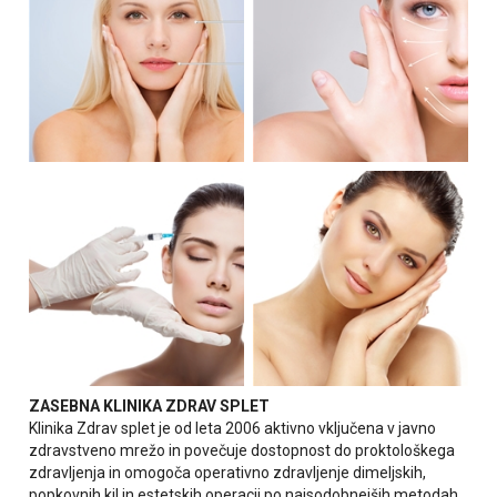
ZASEBNA KLINIKA ZDRAV SPLET
Klinika Zdrav splet je od leta 2006 aktivno vključena v javno
zdravstveno mrežo in povečuje dostopnost do proktološkega
zdravljenja in omogoča operativno zdravljenje dimeljskih,
popkovnih kil in estetskih operacij po najsodobnejših metodah.