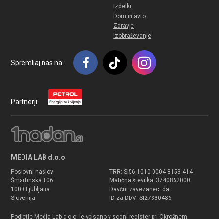
Izdelki
Dom in avto
Zdravje
Izobraževanje
Spremljaj nas na:
Partnerji:
MEDIA LAB d.o.o.
Poslovni naslov:
TRR: SI56 1010 0004 8153 414
Šmartinska 106
Matična številka: 3740862000
1000 Ljubljana
Davčni zavezanec: da
Slovenija
ID za DDV: SI27330486
Podjetje Media Lab d.o.o. je vpisano v sodni register pri Okrožnem