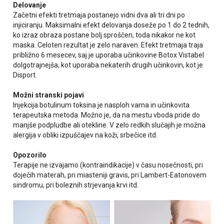
Delovanje
Začetni efekti tretmaja postanejo vidni dva ali tri dni po
injiciranju. Maksimalni efekt delovanja doseže po 1 do 2 tednih,
ko izraz obraza postane bolj sproščen, toda nikakor ne kot
maska. Celoten rezultat je zelo naraven. Efekt tretmaja traja
približno 6 mesecev, saj je uporaba učinkovine Botox Vistabel
dolgotrajnejša, kot uporaba nekaterih drugih učinkovin, kot je
Disport.
Možni stranski pojavi
Injekcija botulinum toksina je nasploh varna in učinkovita
terapeutska metoda. Možno je, da na mestu vboda pride do
manjše podpludbe ali otekline. V zelo redkih slučajih je možna
alergija v obliki izpuščajev na koži, srbečice itd.
Opozorilo
Terapije ne izvajamo (kontraindikacije) v času nosečnosti, pri
doječih materah, pri miasteniji gravis, pri Lambert-Eatonovem
sindromu, pri boleznih strjevanja krvi itd.