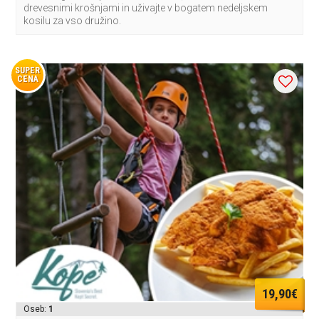
drevesnimi krošnjami in uživajte v bogatem nedeljskem
kosilu za vso družino.
SUPER
CENA
19,90€
Oseb:
1