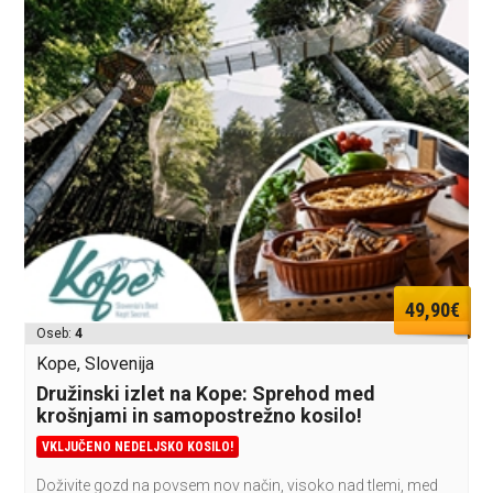
49,90€
Oseb:
4
Kope, Slovenija
Družinski izlet na Kope: Sprehod med
krošnjami in samopostrežno kosilo!
VKLJUČENO NEDELJSKO KOSILO!
Doživite gozd na povsem nov način, visoko nad tlemi, med