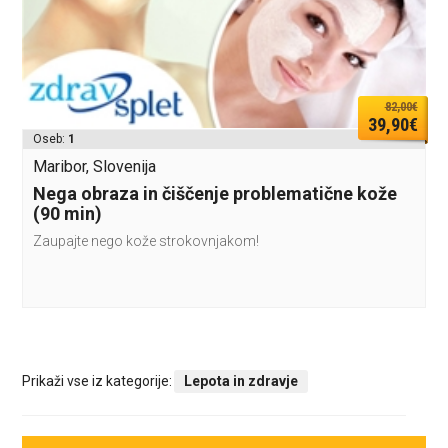
82,00€
39,90€
Oseb:
1
Maribor, Slovenija
Nega obraza in čiščenje problematične kože
(90 min)
Zaupajte nego kože strokovnjakom!
Prikaži vse iz kategorije:
Lepota in zdravje