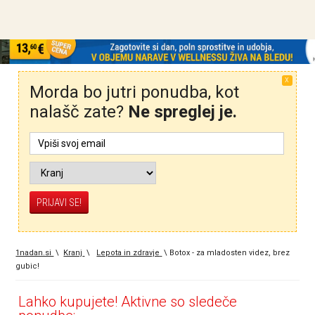
X
Morda bo jutri ponudba, kot
nalašč zate?
Ne spreglej je.
1nadan.si
\
Kranj
\
Lepota in zdravje
\
Botox - za mladosten videz, brez
gubic!
Lahko kupujete! Aktivne so sledeče