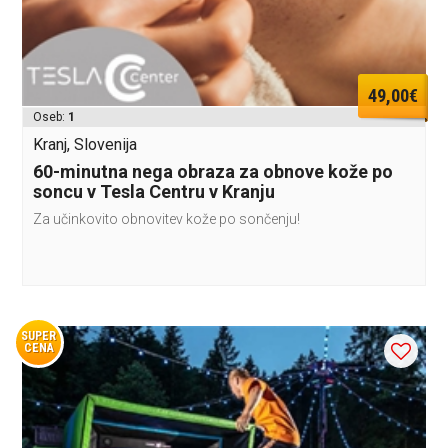
49,00€
Oseb:
1
Kranj, Slovenija
60-minutna nega obraza za obnove kože po
soncu v Tesla Centru v Kranju
Za učinkovito obnovitev kože po sončenju!
SUPER
CENA