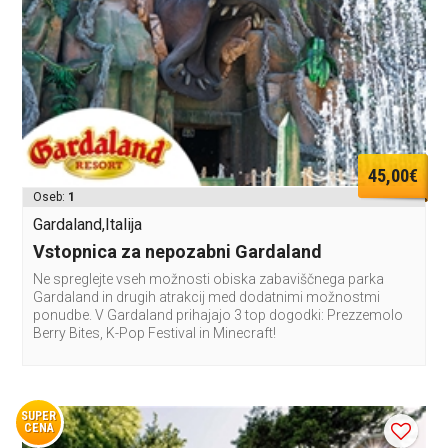
45,00€
Oseb:
1
Gardaland,Italija
Vstopnica za nepozabni Gardaland
Ne spreglejte vseh možnosti obiska zabaviščnega parka
Gardaland in drugih atrakcij med dodatnimi možnostmi
ponudbe. V Gardaland prihajajo 3 top dogodki: Prezzemolo
Berry Bites, K-Pop Festival in Minecraft!
SUPER
CENA