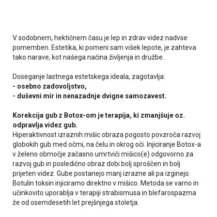
V sodobnem, hektičnem času je lep in zdrav videz nadvse
pomemben. Estetika, ki pomeni sam višek lepote, je zahteva
tako narave, kot našega načina življenja in družbe.
Doseganje lastnega estetskega ideala, zagotavlja:
- osebno zadovoljstvo,
- duševni mir in nenazadnje dvigne samozavest.
Korekcija gub z Botox-om je terapija, ki zmanjšuje oz.
odpravlja videz gub.
Hiperaktivnost izraznih mišic obraza pogosto povzroča razvoj
globokih gub med očmi, na čelu in okrog oči. Injiciranje Botox-a
v želeno območje začasno umrtviči mišico(e) odgovorno za
razvoj gub in posledično obraz dobi bolj sproščen in bolj
prijeten videz. Gube postanejo manj izrazne ali pa izginejo.
Botulin toksin injiciramo direktno v mišico. Metoda se varno in
učinkovito uporablja v terapiji strabismusa in blefarospazma
že od osemdesetih let prejšnjega stoletja.