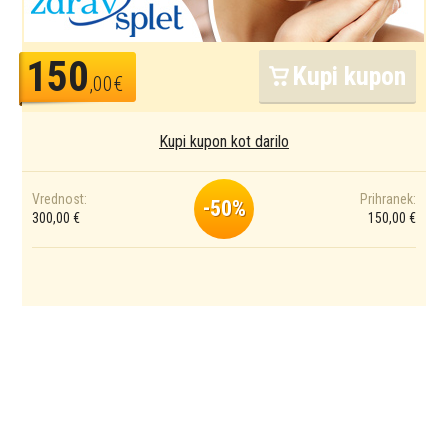
150
Kupi kupon
,00€
Kupi kupon kot darilo
Vrednost:
Prihranek:
-50%
300,00 €
150,00 €