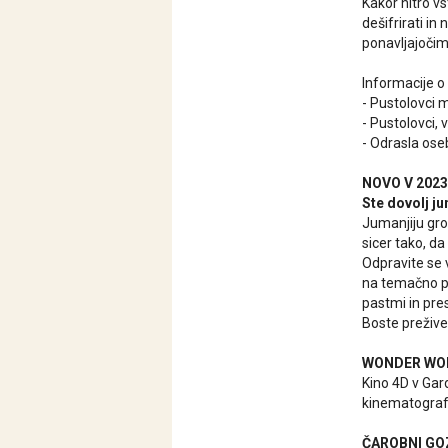
Kakor hitro vs
dešifrirati in
ponavljajočim
Informacije o 
- Pustolovci m
- Pustolovci,
- Odrasla oseb
NOVO V 2023
Ste dovolj ju
Jumanjiju groz
sicer tako, da
Odpravite se 
na temačno pu
pastmi in pre
Boste preživeli
WONDER WOM
Kino 4D v Gar
kinematografsk
ČAROBNI GO