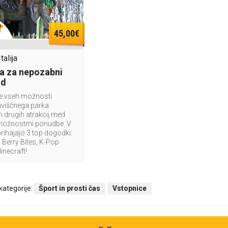
45,00€
talija
a za nepozabni
nd
te vseh možnosti
aviščnega parka
n drugih atrakcij med
možnostmi ponudbe. V
rihajajo 3 top dogodki:
Berry Bites, K-Pop
Minecraft!
 kategorije:
Šport in prosti čas
Vstopnice