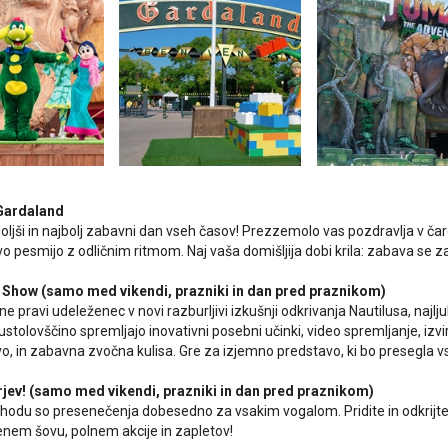
Gardaland
oljši in najbolj zabavni dan vseh časov! Prezzemolo vas pozdravlja v ča
vo pesmijo z odličnim ritmom. Naj vaša domišljija dobi krila: zabava se z
e Show (samo med vikendi, prazniki in dan pred praznikom)
ne pravi udeleženec v novi razburljivi izkušnji odkrivanja Nautilusa, na
tolovščino spremljajo inovativni posebni učinki, video spremljanje, izvi
vo, in zabavna zvočna kulisa. Gre za izjemno predstavo, ki bo presegla v
rjev! (samo med vikendi, prazniki in dan pred praznikom)
odu so presenečenja dobesedno za vsakim vogalom. Pridite in odkrijte,
nem šovu, polnem akcije in zapletov!