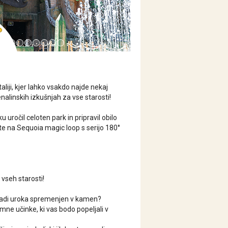
liji, kjer lahko vsakdo najde nekaj
enalinskih izkušnjah za vse starosti!
očil celoten park in pripravil obilo
ite na Sequoia magic loop s serijo 180°
vseh starosti!
zaradi uroka spremenjen v kamen?
mne učinke, ki vas bodo popeljali v