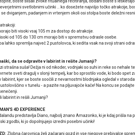
topite, boste slišali zvoke ritualnega recitiranja, obdani boste s lesketajo
 neverjetnimi svetlobnimi učinki ... ko dosežete najvišjo točko atrakcije, 
 se dviganjem, padanjem in vrtenjem okoli osi stolpa boste deležni resn
atrakciji:
orajo biti visoki vsaj 105 m za dostop do atrakcije.
 visoki od 105 do 130 cm morajo biti v spremstvu odrasle osebe.
a lahko spremlja največ 2 pustolovca, ki sedita vsak na svoji strani odra
naški, da se odpravite v labirint in rešite Jumanji?
i strašna suša! Dežja ni od nikoder, vodnjaki so suhi in reke so nehale te
 vrnete sveti dragulj v slonji tempelj, kar bo sprostilo vode, ki bodo spet z
v labirint, kjer se boste soočili z nevarnostmi blodnjaka ogledal v staro
stolovščino v tunelu - a pazite na pljuvajoče kače! Na koncu se podajte
senečenji.
 labirint in rešili Jumanji?
AN'S 4D EXPERIENCE
dalandu predstavlja Diano, najbolj znano Amazonko, ki je kdaj prišla na p
i zgodbi, ki jo dopolnjujejo izredni posebni učinki!
ZD:
Zlobna čarovnica želi začarani gozd in vse njegove prebivalce spre