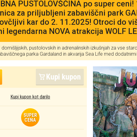
BNA PUSTOLOVŠČINA po super ceni! 
nica za priljubljeni zabaviščni park
ovčljivi kar do 2. 11.2025! Otroci do v
ni legendarna NOVA atrakcija WOLF L
v domišljijskih, pustolovskih in adrenalinskih izkušnjah za vse sta
abaviščnega parka Gardaland in akvarija Sea Life med dodatni
Kupi kupon
Kupi kupon kot darilo
SUPER
CENA