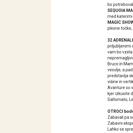
bo potreboval 
SEQUOIA MA
med katerimi 
MAGIC SHOW
plesne točke, 
32 ADRENAL
priljubljenim
vam bo vzela 
nepremagljivi
Bruco in Mamm
vesolje, a pa
predstavlja s
višine in vert
Avanture so v
kjer izkusite
Saltomato, Le
OTROCI bodo
Zabavali pa s
Zabavni ekspre
Lahko se spre