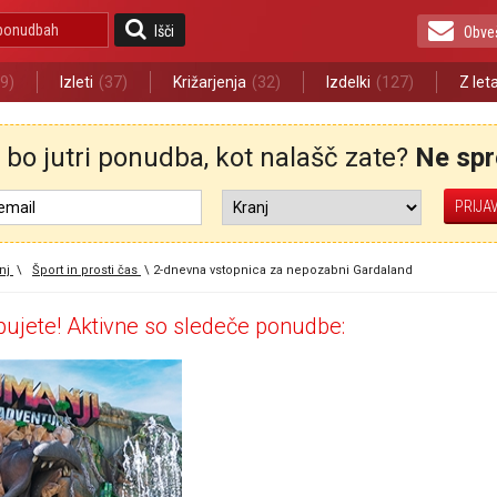
Išči
Obve
9)
Izleti
(37)
Križarjenja
(32)
Izdelki
(127)
Z let
bo jutri ponudba, kot nalašč zate?
Ne spre
nj
\
Šport in prosti čas
\
2-dnevna vstopnica za nepozabni Gardaland
ujete! Aktivne so sledeče ponudbe: