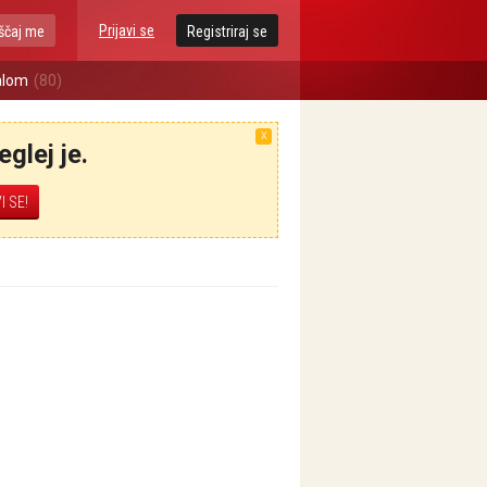
Prijavi se
ščaj me
Registriraj se
alom
(80)
X
glej je.