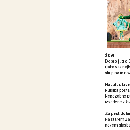
ŠOVI
Dobro jutro 
Čaka vas najb
skupino in no
Nautilus Liv
Publika posta
Nepozabno pus
izvedene v ži
Za pest dola
Na starem Zah
novem glasbe