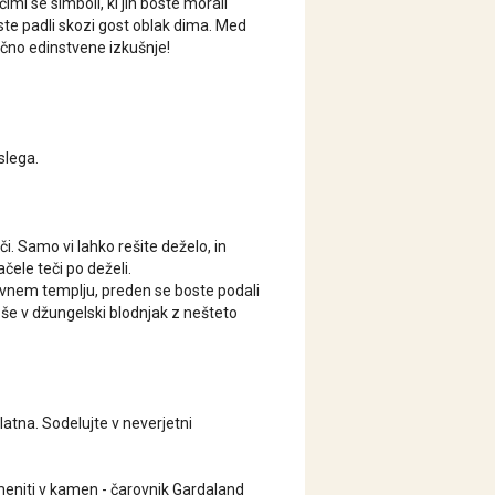
čimi se simboli, ki jih boste morali
boste padli skozi gost oblak dima. Med
ično edinstvene izkušnje!
slega.
či. Samo vi lahko rešite deželo, in
ačele teči po deželi.
davnem templju, preden se boste podali
 še v džungelski blodnjak z nešteto
latna. Sodelujte v neverjetni
meniti v kamen - čarovnik Gardaland