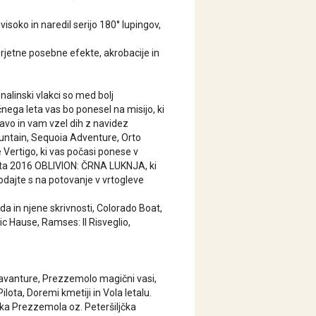
isoko in naredil serijo 180° lupingov,
rjetne posebne efekte, akrobacije in
nalinski vlakci so med bolj
nega leta vas bo ponesel na misijo, ki
avo in vam vzel dih z navidez
ountain, Sequoia Adventure, Orto
Vertigo, ki vas počasi ponese v
 leta 2016 OBLIVION: ČRNA LUKNJA, ki
odajte s na potovanje v vrtogleve
da in njene skrivnosti, Colorado Boat,
c Hause, Ramses: II Risveglio,
 avanture, Prezzemolo magični vasi,
lota, Doremi kmetiji in Vola letalu.
ika Prezzemola oz. Peteršiljčka