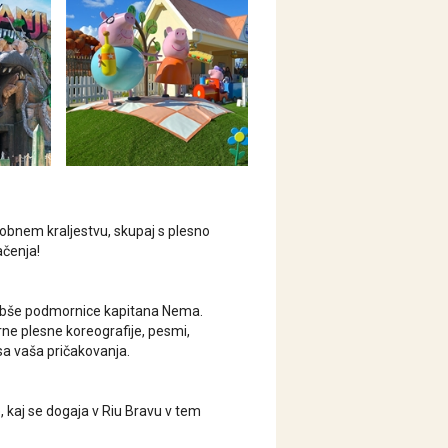
robnem kraljestvu, skupaj s plesno
ačenja!
jljubše podmornice kapitana Nema.
rne plesne koreografije, pesmi,
sa vaša pričakovanja.
 kaj se dogaja v Riu Bravu v tem