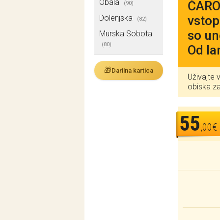
Obala
ČARO
(90)
Dolenjska
vstop
(82)
so un
Murska Sobota
(80)
Od la
🎁
Darilna kartica
Uživajte 
obiska z
55
,00€