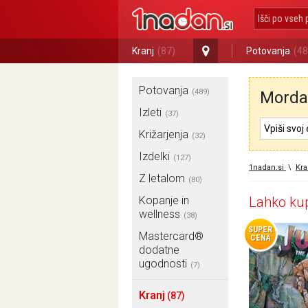
Kranj
(87)
Potovanja
(48
Potovanja
(489)
Morda 
Izleti
(37)
Križarjenja
(32)
Izdelki
(127)
1nadan.si
\
Kra
Z letalom
(80)
Kopanje in
Lahko kup
wellness
(38)
SUPER
Mastercard®
CENA
dodatne
ugodnosti
(7)
Kranj
(87)