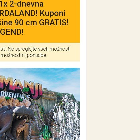
1x 2-dnevna
 GARDALAND! Kuponi
išine 90 cm GRATIS!
EGEND!
rosti! Ne spreglejte vseh možnosti
mi možnostmi ponudbe.