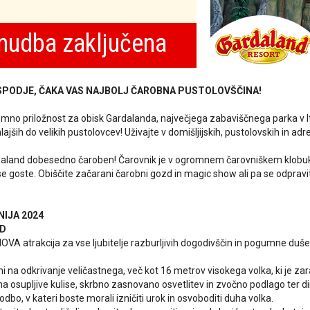
nudba zaključena
SPODJE, ČAKA VAS NAJBOLJ ČAROBNA PUSTOLOVŠČINA!
jemno priložnost za obisk Gardalanda, največjega zabaviščnega parka v Ita
ajših do velikih pustolovcev! Uživajte v domišljijskih, pustolovskih in adr
aland dobesedno čaroben! Čarovnik je v ogromnem čarovniškem klobuku ur
vse goste. Obiščite začarani čarobni gozd in magic show ali pa se odprav
NIJA 2024
ND
VA atrakcija za vse ljubitelje razburljivih dogodivščin in pogumne duše 
eni na odkrivanje veličastnega, več kot 16 metrov visokega volka, ki je 
na osupljive kulise, skrbno zasnovano osvetlitev in zvočno podlago ter di
odbo, v kateri boste morali izničiti urok in osvoboditi duha volka.