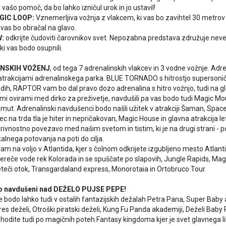
vašo pomoč, da bo lahko izničul urok in jo ustavil!
GIC LOOP:
Vznemerljiva vožnja z vlakcem, ki vas bo zavihtel 30 metrov v
vas bo obračal na glavo.
:
odkrijte čudoviti čarovnikov svet. Nepozabna predstava združuje neve
ki vas bodo osupnili.
INSKIH VOŽENJ
, od tega 7 adrenalinskih vlakcev in 3 vodne vožnje. Adre
i atrakcijami adrenalinskega parka. BLUE TORNADO s hitrostjo supersonič
dih, RAPTOR vam bo dal pravo dozo adrenalina s hitro vožnjo, tudi na gl
mi ovirami med dirko za preživetje, navdušili pa vas bodo tudi Magic M
ut. Adrenalinski navdušenci bodo našli užitek v atrakciji Šaman, Space 
dec na trda tla je hiter in nepričakovan, Magic House in glavna atrakcija
krivnostno povezavo med našim svetom in tistim, ki je na drugi strani - p
ikalnega potovanja na poti do cilja.
am na voljo v Atlantida, kjer s čolnom odkrijete izgubljeno mesto Atlanti
 dereče vode rek Kolorada in se spuščate po slapovih, Jungle Rapids, Magi
teči otok, Transgardaland express, Monorotaia in Ortobruco Tour.
 navdušeni nad DEŽELO PUJSE PEPE!
e bodo lahko tudi v ostalih fantazijskih dežalah Petra Pana, Super Baby
s deželi, Otroški piratski deželi, Kung Fu Panda akademiji, Deželi Baby Pi
hodite tudi po magičnih poteh Fantasy kingdoma kjer je svet glavnega l