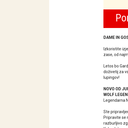
Po
DAME IN GO
Izkoristite iz
zase, od najml
Letos bo Gard
doživetij za 
lupingov!
NOVO OD JU
WOLF LEGE
Legendarna NO
Ste pripravlj
Pripravite se 
razburljivo zg