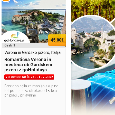
45,00€
Oseb:
1
Verona in Gardsko jezero, Italija
Romantična Verona in
mesteca ob Gardskem
jezeru z goHolidays
VSI ODHODI SO ŽE ZAGOTOVLJENI!
Brez doplačila za manjšo skupino!
5 € popusta za otroke do 18. leta
pri plačilu prijavnine!