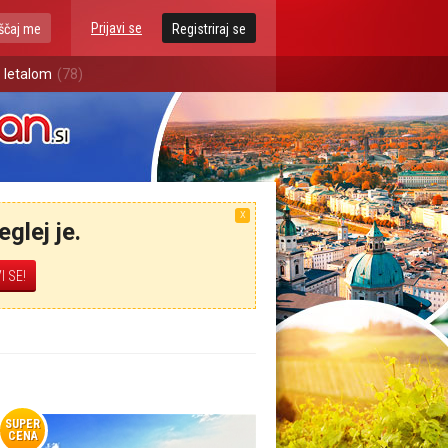
Prijavi se
ščaj me
Registriraj se
 letalom
(78)
X
glej je.
SUPER
CENA