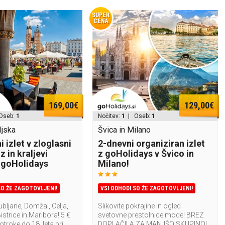
SUPER
CENA
169,00€
129,00€
Oseb:
1
Nočitev:
1
| Oseb:
1
ljska
Švica in Milano
 izlet v zloglasni
2-dnevni organiziran izlet
 in kraljevi
z goHolidays v Švico in
 goHolidays
Milano!
SO ŽE ZAGOTOVLJENI!
VSI ODHODI SO ŽE ZAGOTOVLJENI!
ubljane, Domžal, Celja,
Slikovite pokrajine in ogled
strice in Maribora! 5 €
svetovne prestolnice mode! BREZ
troke do 18. leta pri
DOPLAČILA ZA MANJŠO SKUPINO!