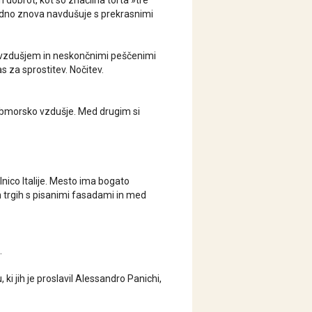
 dobrot, kot so značilna torta »tre
dno znova navdušuje s prekrasnimi
m vzdušjem in neskončnimi peščenimi
s za sprostitev. Nočitev.
 obmorsko vzdušje. Med drugim si
nico Italije. Mesto ima bogato
n trgih s pisanimi fasadami in med
.
ki jih je proslavil Alessandro Panichi,