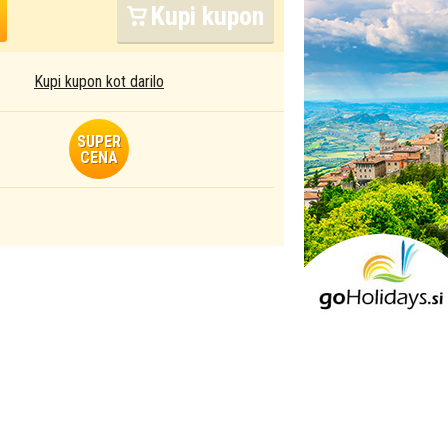
Kupi kupon
Kupi kupon kot darilo
SUPER
CENA