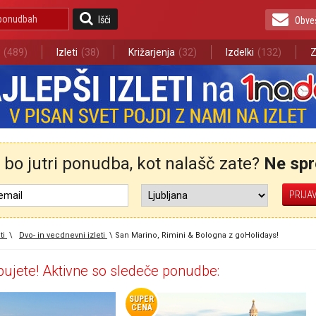
Išči
Obve
(489)
Izleti
(38)
Križarjenja
(32)
Izdelki
(132)
Z
bo jutri ponudba, kot nalašč zate?
Ne spre
ti
\
Dvo- in vecdnevni izleti
\
San Marino, Rimini & Bologna z goHolidays!
ujete! Aktivne so sledeče ponudbe:
SUPER
CENA