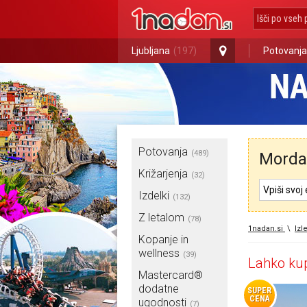
Ljubljana
(197)
Potovanja
Potovanja
(489)
Morda 
Križarjenja
(32)
Izdelki
(132)
Z letalom
(78)
1nadan.si
\
Izle
Kopanje in
wellness
(39)
Lahko kup
Mastercard®
dodatne
SUPER
CENA
ugodnosti
(7)