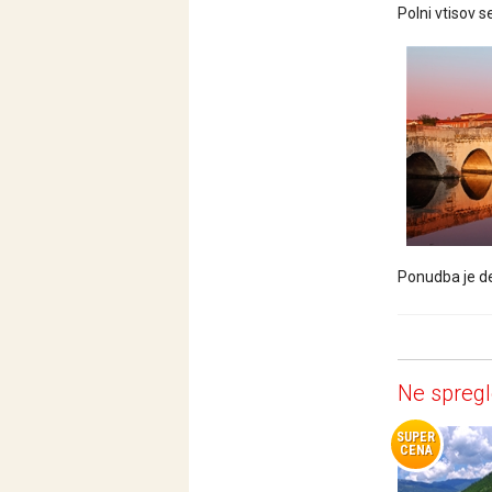
Polni vtisov s
Ponudba je de
Ne spregl
SUPER
CENA