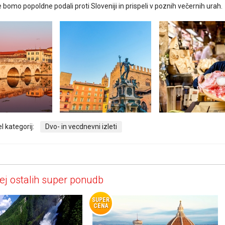
e bomo popoldne podali proti Sloveniji in prispeli v poznih večernih urah.
l kategorij:
Dvo- in vecdnevni izleti
ej ostalih super ponudb
SUPER
CENA