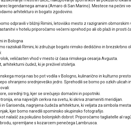
 raziskovanje mestnih uličic, nakupovanje spominkov ali pokušino lokalnih
zarec legendarnega amara (Amaro di San Marino). Mestece na pečini ve
rodavno arhitekturo in bogato zgodovino.
omo odpravili v bližnji Rimini, letoviško mesto z razigranim obmorski
stanitvi v hotelu priporočamo večerni sprehod po ali ob plaži in prosti ča
ni in Bologna
mo raziskali Rimini, ki združuje bogato rimsko dediščino in brezskrbno
:
olok, veličasten vhod v mesto iz časa rimskega cesarja Avgusta.
, arhitekturni čudež, ki je preživel stoletja.
nskega morja nas bo pot vodila v Bologno, kulinarično in kulturno prestol
lepo ohranjeno srednjeveško jedro. Sprehodili se bomo po ozkih ulicah i
vali:
e, osrednji trg, kjer se srečujejo domačini in popotniki.
etronija, ena največjih cerkva na svetu, ki skriva znameniti meridijan.
li in Garisenda, nagnjena čudeža arhitekture, ki veljata za simbola mesta
jak, kjer bomo naredili spominsko skupinsko fotografijo.
kot nalašč za pokušino bolonjskih dobrot. Priporočamo tagliatelle al ragù, 
e v brodu, spremljane s kozarcem penečega Lambrusca.