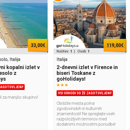
33,00€
119,00€
Nočitev:
1
| Oseb:
1
olo, Italija
Italija
i kopalni izlet v
2-dnevni izlet v Firence in
esolo z
biseri Toskane z
ays
goHolidays!
ZAGOTOVLJENI!
VSI ODHODI SO ŽE ZAGOTOVLJENI!
il za manjšo skupino!
Obiščite mesta polna
zgodovinskih in kulturnih
znamenitosti! Ne spreglejte vseh
razpoložljivih terminov med
dodatnimi možnostmi ponudbe!