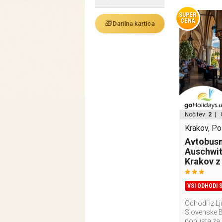
SUPER
CENA
🎁
Darilna kartica
Nočitev:
2
| 
Krakov, Po
Avtobusni
Auschwitz
Krakov z
VSI ODHODI 
Odhodi iz Lj
Slovenske Bi
popusta za o