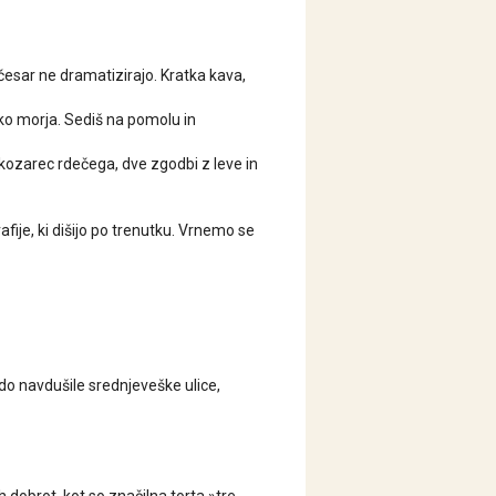
ničesar ne dramatizirajo. Kratka kava,
iko morja. Sediš na pomolu in
 kozarec rdečega, dve zgodbi z leve in
afije, ki dišijo po trenutku. Vrnemo se
odo navdušile srednjeveške ulice,