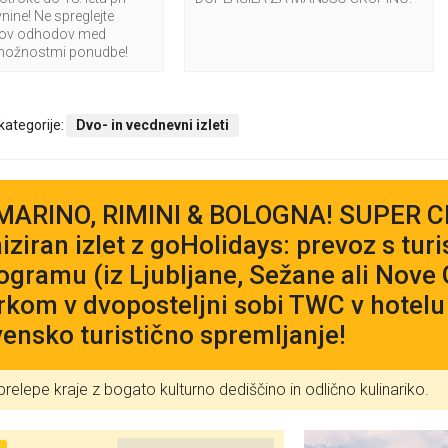
vnine! Ne spreglejte
nov odhodov med
možnostmi ponudbe!
 kategorije:
Dvo- in vecdnevni izleti
MARINO, RIMINI & BOLOGNA! SUPER CE
iziran izlet z goHolidays: prevoz s tu
ogramu (iz Ljubljane, Sežane ali Nove 
trkom v dvoposteljni sobi TWC v hotelu
vensko turistično spremljanje!
relepe kraje z bogato kulturno dediščino in odlično kulinariko.