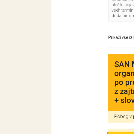
plačilu prija
vseh termi
dodatnimi 
Prikaži vse iz
SAN 
organ
po pr
z zaj
+ slo
Pobeg v p