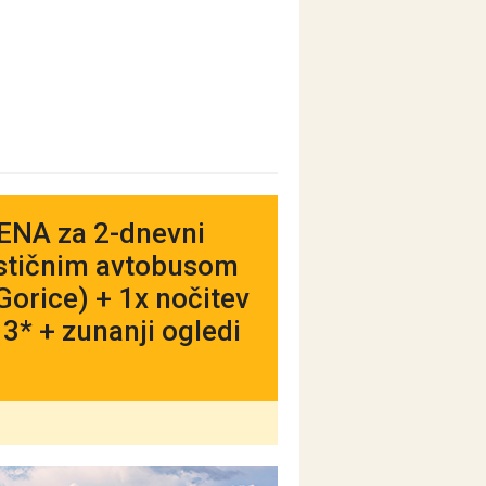
NA za 2-dnevni
rističnim avtobusom
Gorice) + 1x nočitev
 3* + zunanji ogledi