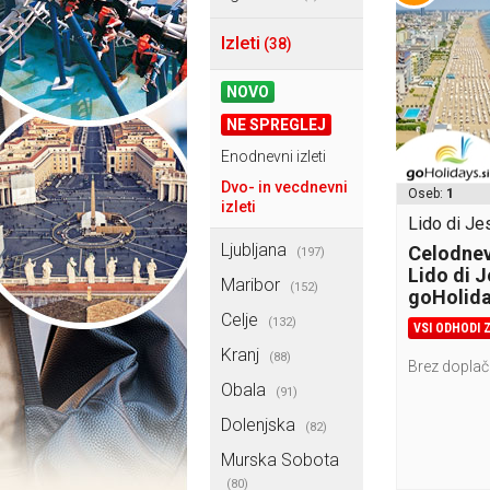
Izleti
(38)
NOVO
NE SPREGLEJ
Enodnevni izleti
Dvo- in vecdnevni
Oseb:
1
izleti
Lido di Jes
Ljubljana
Celodnevn
(197)
Lido di J
Maribor
(152)
goHolid
Celje
(132)
VSI ODHODI 
Kranj
(88)
Brez doplač
Obala
(91)
Dolenjska
(82)
Murska Sobota
(80)