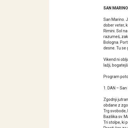
SAN MARINO,
San Marino. Ju
dober veter, k
Rimini. Sol na
razumeš, zakaj
Bologna. Port
desne. Tu se g
Vikend ni oblj
lažji, bogatej
Program pot
1. DAN – San 
Zgodnji jutra
obdane z zgo
Trg svobode, k
Bazilika sv. 
Tri stolpe, k