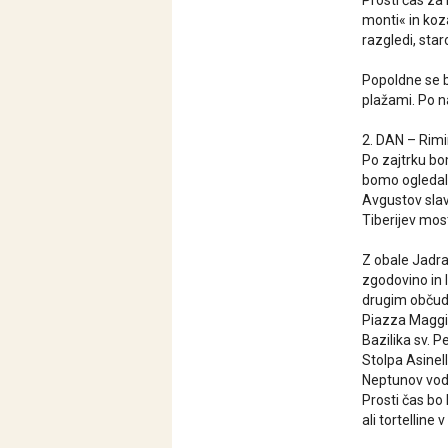
Prosti čas za
monti« in ko
razgledi, sta
Popoldne se b
plažami. Po na
2. DAN – Rimi
Po zajtrku bo
bomo ogledali
Avgustov slav
Tiberijev most
Z obale Jadra
zgodovino in 
drugim občudo
Piazza Maggior
Bazilika sv. P
Stolpa Asinel
Neptunov vodn
Prosti čas bo 
ali tortellin