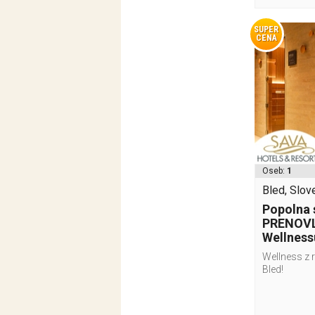
SUPER
CENA
Oseb:
1
Bled, Slove
Popolna 
PRENOVL
Wellness
Wellness z 
Bled!