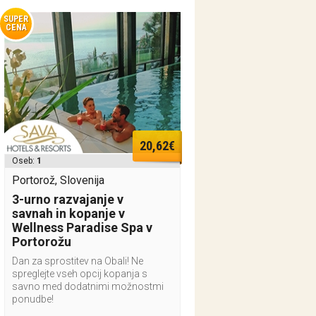
SUPER
CENA
20,62€
Oseb:
1
Portorož, Slovenija
3-urno razvajanje v
savnah in kopanje v
Wellness Paradise Spa v
Portorožu
Dan za sprostitev na Obali! Ne
spreglejte vseh opcij kopanja s
savno med dodatnimi možnostmi
ponudbe!