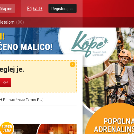
Prijavi se
ščaj me
Registriraj se
 letalom
(80)
X
glej je.
GH Primus 4*sup Terme Ptuj
SUPER
CENA