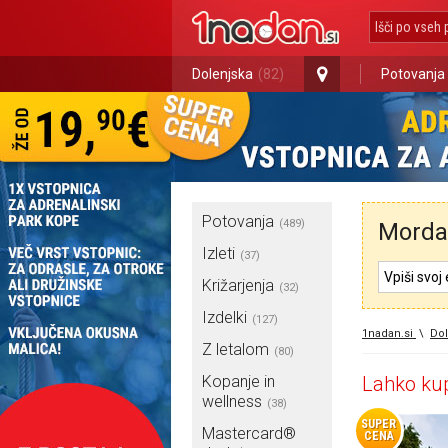
Dolenjska
(82)
Potovanja
Potovanja
(489)
Morda 
Izleti
(37)
Križarjenja
(32)
Izdelki
(127)
1nadan.si
\
Dol
Z letalom
(80)
Kopanje in
Lahko kup
wellness
(38)
SUPER
Mastercard®
CENA