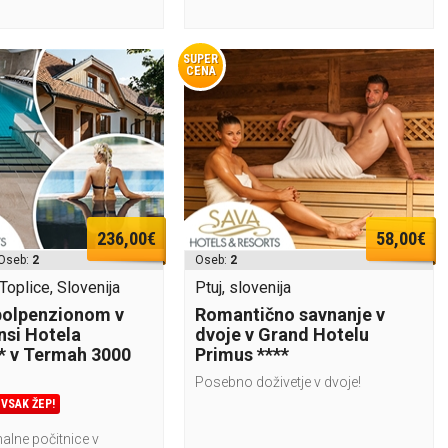
SUPER
CENA
236,00€
58,00€
Oseb:
2
Oseb:
2
oplice, Slovenija
Ptuj, slovenija
polpenzionom v
Romantično savnanje v
si Hotela
dvoje v Grand Hotelu
* v Termah 3000
Primus ****
Posebno doživetje v dvoje!
VSAK ŽEP!
alne počitnice v