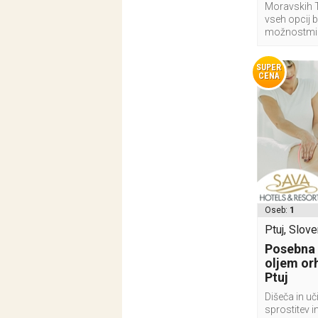
Moravskih T
vseh opcij 
možnostmi
SUPER
CENA
Oseb:
1
Ptuj, Slove
Posebna
oljem or
Ptuj
Dišeča in uč
sprostitev i