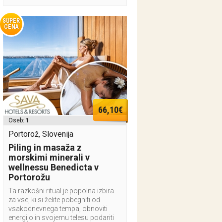
SUPER
CENA
66,10€
Oseb:
1
Portorož, Slovenija
Piling in masaža z
morskimi minerali v
wellnessu Benedicta v
Portorožu
Ta razkošni ritual je popolna izbira
za vse, ki si želite pobegniti od
vsakodnevnega tempa, obnoviti
energijo in svojemu telesu podariti