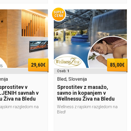
SUPER
CENA
29,60€
85,00€
Oseb:
1
nija
Bled, Slovenija
sprostitev v
Sprostitev z masažo,
JENIH savnah v
savno in kopanjem v
u Živa na Bledu
Wellnessu Živa na Bledu
rajskim razgledom na
Wellness z rajskim razgledom na
Bled!