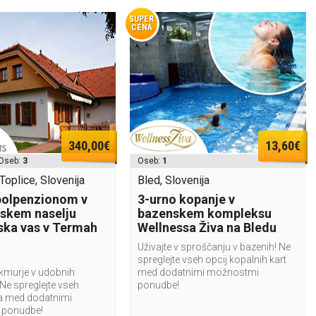
SUPER
CENA
340,00€
13,60€
Oseb:
3
Oseb:
1
oplice, Slovenija
Bled, Slovenija
polpenzionom v
3-urno kopanje v
skem naselju
bazenskem kompleksu
ka vas v Termah
Wellnessa Živa na Bledu
Uživajte v sproščanju v bazenih! Ne
spreglejte vseh opcij kopalnih kart
ekmurje v udobnih
med dodatnimi možnostmi
Ne spreglejte vseh
ponudbe!
ja med dodatnimi
 ponudbe!