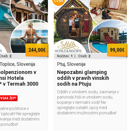
CENA
244,00€
99,00€
Oseb:
2
Nočitev:
1
| Oseb:
2
oplice, Slovenija
Ptuj, Slovenija
polpenzionom v
Nepozabni glamping
si Hotela
oddih v pravih vinskih
* v Termah 3000
sodih na Ptuju
Oddih v vinskem sodu, savnanje v
panonski hiši in vinskem sodu,
VSAK ŽEP!
kopanje v termalni vodi! Ne
spreglejte ostalih opcij med
alne počitnice v
dodatnimi možnostmi ponudbe!
oplicah! Ne spreglejte
bivanja med dodatnimi
 ponudbe!