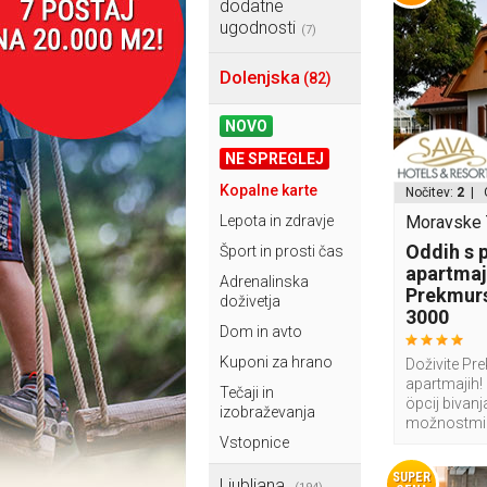
dodatne
ugodnosti
(7)
Dolenjska
(82)
NOVO
NE SPREGLEJ
Kopalne karte
Nočitev:
2
| 
Lepota in zdravje
Moravske T
Oddih s 
Šport in prosti čas
apartmaj
Adrenalinska
Prekmurs
doživetja
3000
Dom in avto
Kuponi za hrano
Doživite Pr
apartmajih! 
Tečaji in
öpcij bivan
izobraževanja
možnostmi
Vstopnice
SUPER
Ljubljana