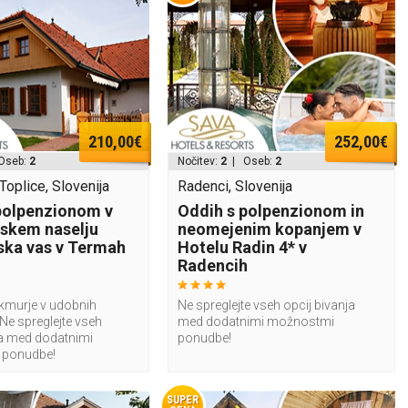
210,00€
252,00€
Oseb:
2
Nočitev:
2
| Oseb:
2
oplice, Slovenija
Radenci, Slovenija
polpenzionom v
Oddih s polpenzionom in
skem naselju
neomejenim kopanjem v
ka vas v Termah
Hotelu Radin 4* v
Radencih
ekmurje v udobnih
Ne spreglejte vseh opcij bivanja
Ne spreglejte vseh
med dodatnimi možnostmi
ja med dodatnimi
ponudbe!
 ponudbe!
SUPER