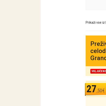
Prikaži vse iz
Preži
celod
Grand
VKLJUČENO
27
,50€