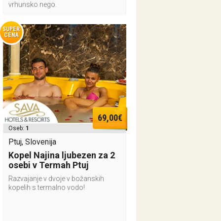
vrhunsko nego.
SUPER
CENA
69,00€
Oseb:
1
Ptuj, Slovenija
Kopel Najina ljubezen za 2
osebi v Termah Ptuj
Razvajanje v dvoje v božanskih
kopelih s termalno vodo!