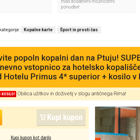
med dodatnimi možnostmi
ponudbe!
 kategorije:
Kopalne karte
Šport in prosti čas
vite popoln kopalni dan na Ptuju! SU
nevno vstopnico za hotelsko kopališč
 Hotelu Primus 4* superior + kosilo v
Obilica užitkov in doživetij v slogu antičnega Rima!
 KOSILO!
Kupi kupon
Kupi kupon kot darilo