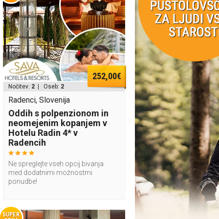
252,00€
Nočitev:
2
| Oseb:
2
Radenci, Slovenija
Oddih s polpenzionom in
neomejenim kopanjem v
Hotelu Radin 4* v
Radencih
Ne spreglejte vseh opcij bivanja
med dodatnimi možnostmi
ponudbe!
SUPER