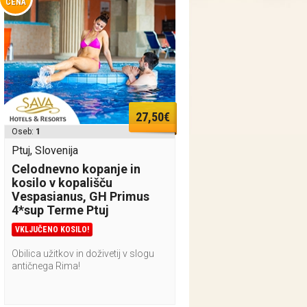
CENA
27,50€
Oseb:
1
Ptuj, Slovenija
Celodnevno kopanje in
kosilo v kopališču
Vespasianus, GH Primus
4*sup Terme Ptuj
VKLJUČENO KOSILO!
Obilica užitkov in doživetij v slogu
antičnega Rima!