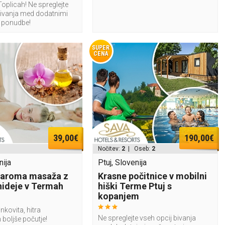
oplicah! Ne spreglejte
bivanja med dodatnimi
 ponudbe!
SUPER
CENA
39,00€
190,00€
Nočitev:
2
| Oseb:
2
nija
Ptuj, Slovenija
 aroma masaža z
Krasne počitnice v mobilni
hideje v Termah
hiški Terme Ptuj s
kopanjem
inkovita, hitra
Ne spreglejte vseh opcij bivanja
n boljše počutje!