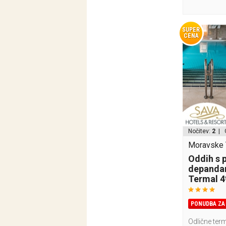
SUPER
CENA
Nočitev:
2
| 
Moravske T
Oddih s 
depandan
Termal 4
PONUDBA ZA 
Odlične term