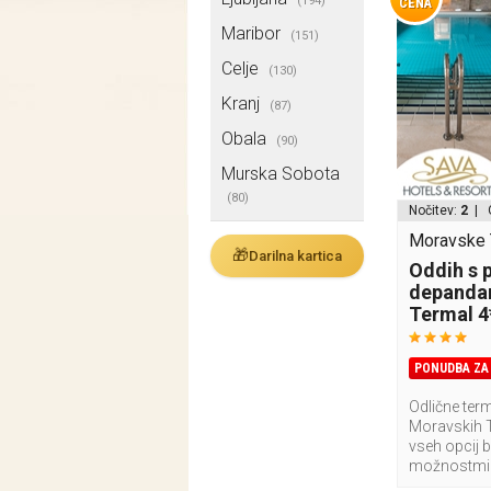
(194)
CENA
Maribor
(151)
Celje
(130)
Kranj
(87)
Obala
(90)
Murska Sobota
(80)
Nočitev:
2
| 
Moravske T
🎁
Darilna kartica
Oddih s 
depandan
Termal 4
PONUDBA ZA 
Odlične term
Moravskih T
vseh opcij 
možnostmi