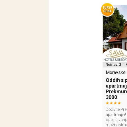
SUPER
CENA
Nočitev:
2
| 
Moravske T
Oddih s 
apartmaj
Prekmurs
3000
Doživite Pr
apartmajih! 
öpcij bivan
možnostmi