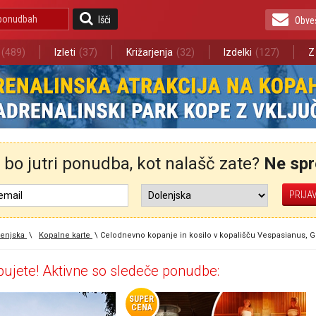
Išči
Obve
(489)
Izleti
(37)
Križarjenja
(32)
Izdelki
(127)
Z
bo jutri ponudba, kot nalašč zate?
Ne spre
enjska
\
Kopalne karte
\
Celodnevno kopanje in kosilo v kopališču Vespasianus, 
ujete! Aktivne so sledeče ponudbe:
SUPER
CENA