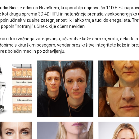
udio Nice je edini na Hrvaškem, ki uporablja najnovejšo 11D HIFU napr
 kot druga oprema 3D 4D HIFU in natančneje prenaša visokoenergijsko 
poln učinek vizualne zategnjenosti, ki lahko traja tudi do enega leta. T
popoln "notranji" učinek, ki je očem neviden.
ma ultrazvočnega zategovanja, učvrstitve kože obraza, vratu, dekolteja 
jih dobimo s kirurškim posegom, vendar brez kršitve integritete kože in b
brez bolečin med in po zdravljenju.