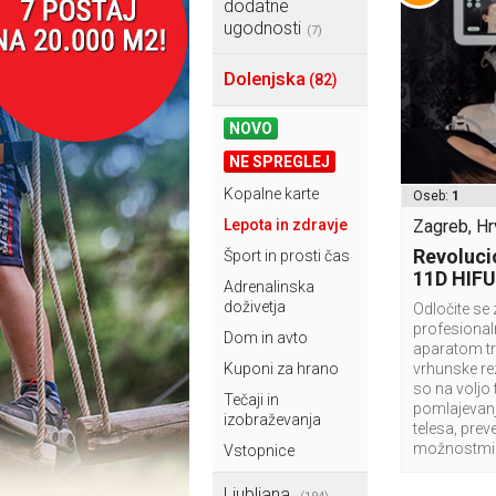
dodatne
ugodnosti
(7)
Dolenjska
(82)
NOVO
NE SPREGLEJ
Kopalne karte
Oseb:
1
Lepota in zdravje
Zagreb, H
Revoluci
Šport in prosti čas
11D HIFU
Adrenalinska
doživetja
Odločite se 
profesiona
Dom in avto
aparatom tre
Kuponi za hrano
vrhunske rez
so na voljo 
Tečaji in
pomlajevanj
izobraževanja
telesa, pre
možnostmi
Vstopnice
Ljubljana