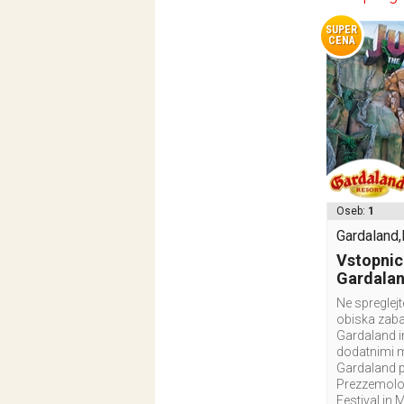
SUPER
CENA
Oseb:
1
Gardaland,I
Vstopnic
Gardala
Ne spreglej
obiska zab
Gardaland i
dodatnimi 
Gardaland p
Prezzemolo 
Festival in 