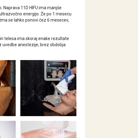
avo. Naprava 11D HIFU ima manjše
ultrazvočno energijo. Že po 1 mesecu
retma se lahko ponovi čez 6 mesecev,
in telesa ima skoraj enake rezultate
rez uvedbe anestezije, brez obdobja