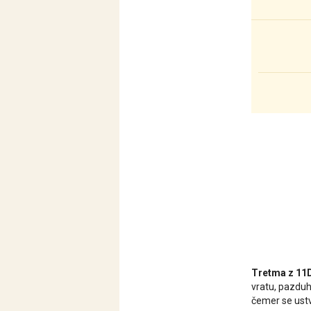
Tretma z 11D
vratu, pazduh
čemer se ustva