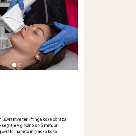
učvrstitve ter liftinga kože obraza,
o segreje v globino do 5 mm, pri
j čvrsto, napeto in gladko kožo.