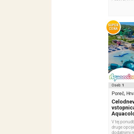
SUPER
CENA
Oseb:
1
Poreč, Hrv
Celodnev
vstopnic
Aquacolo
V tej ponudb
druge opcije
dodatnimi 