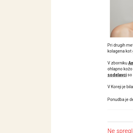
Pri drugih me
kolagena kot 
V zborniku
An
ohlapno kožo i
sodelavci
so 
V Koreji je bi
Ponudba je de
Ne spregl