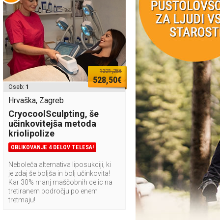
1321,25€
528,50€
Oseb:
1
Hrvaška, Zagreb
CryocoolSculpting, še
učinkovitejša metoda
kriolipolize
OBLIKOVANJE 4 DELOV TELESA!
Neboleča alternativa liposukciji, ki
je zdaj še boljša in bolj učinkovita!
Kar 30% manj maščobnih celic na
tretiranem področju po enem
tretmaju!