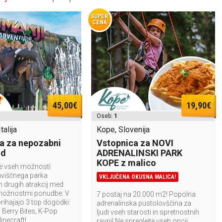
SUPER
CENA
45,00€
19,90€
Oseb:
1
talija
Kope, Slovenija
a za nepozabni
Vstopnica za NOVI
nd
ADRENALINSKI PARK
KOPE z malico
te vseh možnosti
aviščnega parka
VKLJUČENA OKUSNA MALICA!
n drugih atrakcij med
možnostmi ponudbe. V
7 postaj na 20.000 m2! Popolna
rihajajo 3 top dogodki:
adrenalinska pustolovščina za
Berry Bites, K-Pop
ljudi vseh starosti in spretnostnih
Minecraft!
ravni! Ne spreglejte vseh opcij