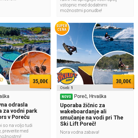
vstopnic med dodatnimi
možnostmi ponudbe!
SUPER
CENA
35,00€
30,00€
Oseb:
1
aška
Poreč, Hrvaška
NOVO
na odrasla
Uporaba žičnic za
a za vodni park
wakeboardanje ali
rs v Poreču
smučanje na vodi pri The
Ski Lift Poreč!
i so na voljo tudi
, preverite med
Nora vodna zabava!
možnostmi!