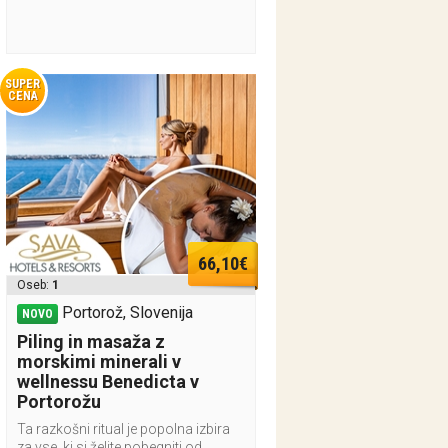
SUPER
CENA
66,10€
Oseb:
1
Portorož, Slovenija
NOVO
Piling in masaža z
morskimi minerali v
wellnessu Benedicta v
Portorožu
Ta razkošni ritual je popolna izbira
za vse, ki si želite pobegniti od