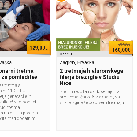
807,37€
129,00€
160,00€
Oseb:
1
rvaška
Zagreb, Hrvaška
onarni tretma
2 tretmaja hialuronskega
 za pomladitev
filerja brez igle v Studiu
Nice
za tretma s
lnim 11D HIFU
Izjemni rezultati se dosegajo na
tje generacije in
problematični koži z aknami, saj
ultate! V tej ponudbi
vnetje izgine že po prvem tretmaju!
tudi tretmaji
a na drugih predelih
verite med dodatnimi
!