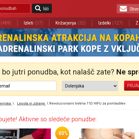
Išči
Obve
(489)
Izleti
(37)
Križarjenja
(32)
Izdelki
(127)
Z
bo jutri ponudba, kot nalašč zate?
Ne spre
enjska
\
Lepota in zdravje
\
Revolucionarni tretma 11D HIFU za pomladitev
ujete! Aktivne so sledeče ponudbe:
-80%