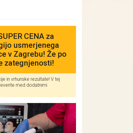
! SUPER CENA za
gijo usmerjenega
ce v Zagrebu! Že po
 zategnjenosti!
e in vrhunske rezultate! V tej
preverite med dodatnimi