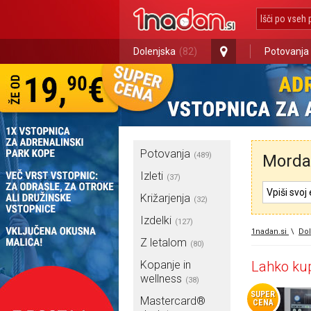
Dolenjska
(82)
Potovanja
Potovanja
(489)
Morda 
Izleti
(37)
Križarjenja
(32)
Izdelki
(127)
1nadan.si
\
Dol
Z letalom
(80)
Kopanje in
Lahko kup
wellness
(38)
SUPER
Mastercard®
CENA