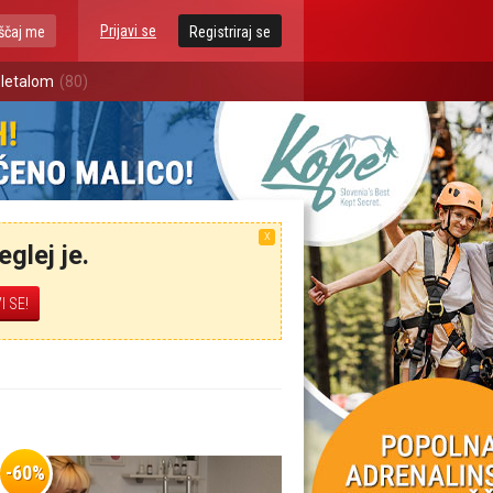
Prijavi se
ščaj me
Registriraj se
 letalom
(80)
X
glej je.
-60%