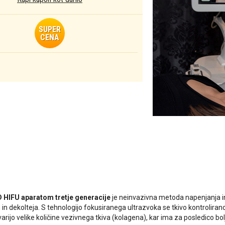
SUPER
CENA
 HIFU aparatom tretje generacije
je neinvazivna metoda napenjanja in 
 in dekolteja. S tehnologijo fokusiranega ultrazvoka se tkivo kontroliran
rijo velike količine vezivnega tkiva (kolagena), kar ima za posledico bol