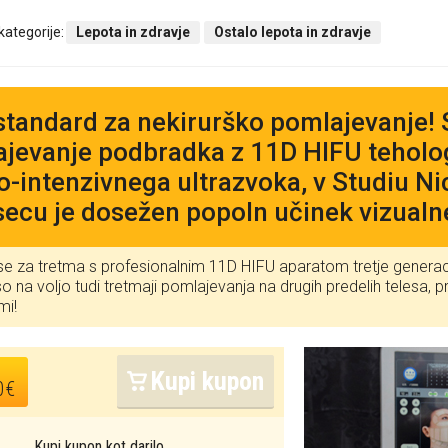
 kategorije:
Lepota in zdravje
Ostalo lepota in zdravje
 standard za nekirurško pomlajevanje
jevanje podbradka z 11D HIFU teholo
o-intenzivnega ultrazvoka, v Studiu Ni
ecu je dosežen popoln učinek vizualne
se za tretma s profesionalnim 11D HIFU aparatom tretje generacij
o na voljo tudi tretmaji pomlajevanja na drugih predelih telesa, 
mi!
Kupi kupon
0€
Kupi kupon kot darilo