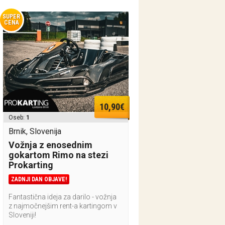
SUPER
CENA
10,90€
Oseb:
1
Brnik, Slovenija
Vožnja z enosednim
gokartom Rimo na stezi
Prokarting
ZADNJI DAN OBJAVE!
Fantastična ideja za darilo - vožnja
z najmočnejšim rent-a kartingom v
Sloveniji!