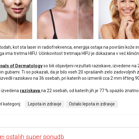
todah, kot sta laser in radiofrekvenca, energija ostaja na površini kože 
ga ima tretma HIFU. Učinkovitost tretmaja HIFU je dokazana v več kliničn
nals of Dermatology
so bili objavljeni rezultati raziskave, izvedene na
n gubami. Ti so pokazali, da je bilo vseh 20 vprašanih zelo zadovoljnih z
izvedli raziskavo na 36 osebah, pri katerih so izmerili cca 2 mm lifting 9
la izvedena
raziskava
na 22 osebah, od katerih jih je 77 % opazilo znatno
l kategorij:
Lepota in zdravje
Ostalo lepota in zdravje
ej ostalih super ponudb