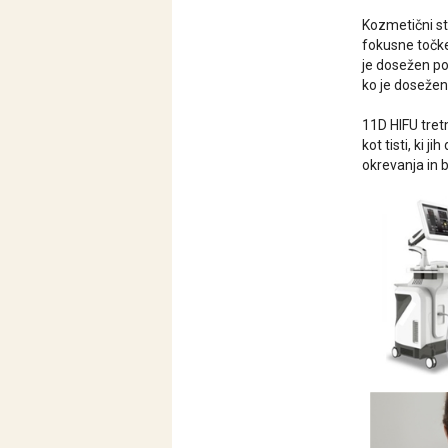
Kozmetični st
fokusne točke
je dosežen po
ko je dosežen 
11D HIFU tret
kot tisti, ki 
okrevanja in 