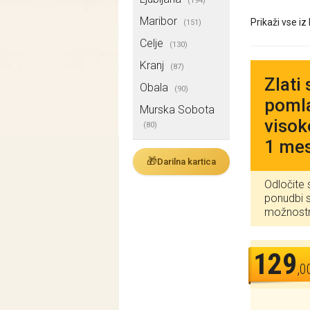
(194)
Maribor
Prikaži vse iz
(151)
Celje
(130)
Kranj
(87)
Zlati
Obala
(90)
pomla
Murska Sobota
visok
(80)
1 mes
🎁
Darilna kartica
Odločite 
ponudbi s
možnost
129
,0