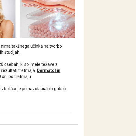
in nima takšnega učinka na tvorbo
ih študijah.
 20 osebah, ki so imele težave z
 rezultati tretmaja.
Dermatol in
0 dni po tretmaju.
 izboljšanje pri nazolabialnih gubah.