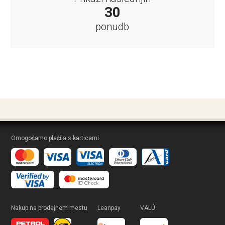
30
ponudb
Omogočamo plačila s karticami
Nakup na prodajnem mestu
Leanpay
VALÚ