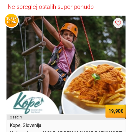
Ne spreglej ostalih super ponudb
SUPER
CENA
19,90€
Oseb:
1
Kope, Slovenija