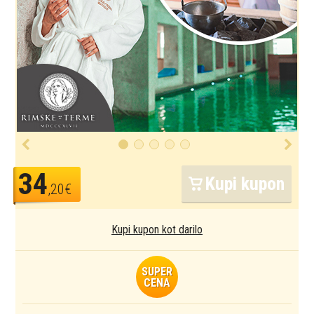
34
Kupi kupon
,20€
Kupi kupon kot darilo
SUPER
CENA