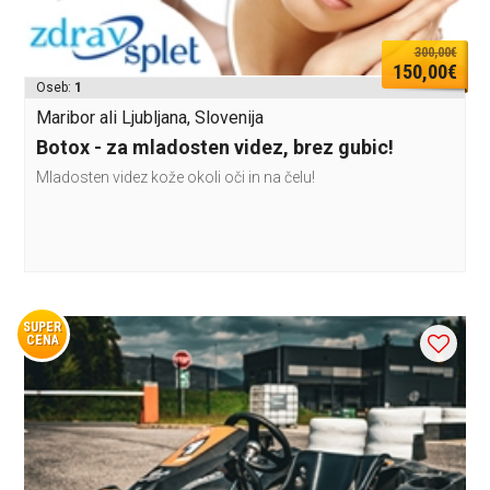
300,00€
150,00€
Oseb:
1
Maribor ali Ljubljana, Slovenija
Botox - za mladosten videz, brez gubic!
Mladosten videz kože okoli oči in na čelu!
SUPER
CENA