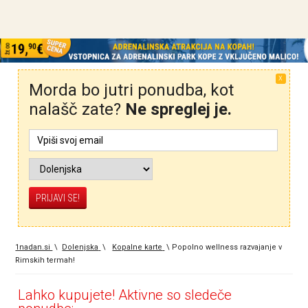
X
Morda bo jutri ponudba, kot
nalašč zate?
Ne spreglej je.
1nadan.si
\
Dolenjska
\
Kopalne karte
\
Popolno wellness razvajanje v
Rimskih termah!
Lahko kupujete! Aktivne so sledeče