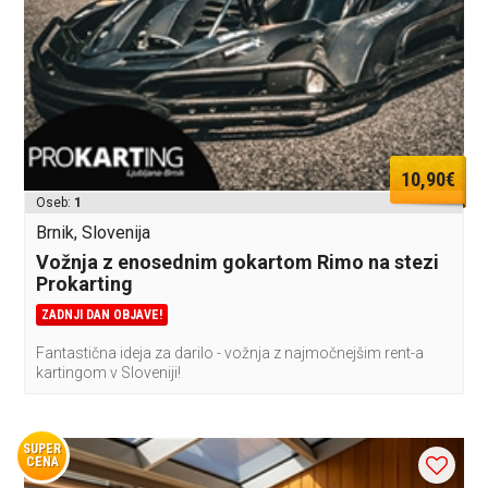
10,90€
Oseb:
1
Brnik, Slovenija
Vožnja z enosednim gokartom Rimo na stezi
Prokarting
ZADNJI DAN OBJAVE!
Fantastična ideja za darilo - vožnja z najmočnejšim rent-a
kartingom v Sloveniji!
SUPER
CENA