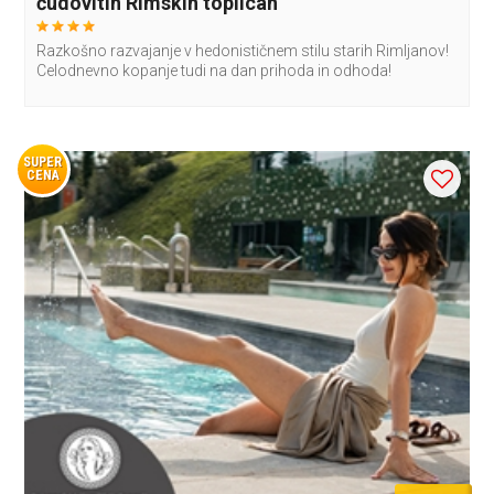
čudovitih Rimskih toplicah
Razkošno razvajanje v hedonističnem stilu starih Rimljanov!
Celodnevno kopanje tudi na dan prihoda in odhoda!
SUPER
CENA