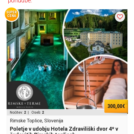
ponudbe:
SUPER
CENA
300,00€
Nočitev:
2
| Oseb:
2
Rimske Toplice, Slovenija
Poletje v udobju Hotela Zdraviliški dvor 4* v