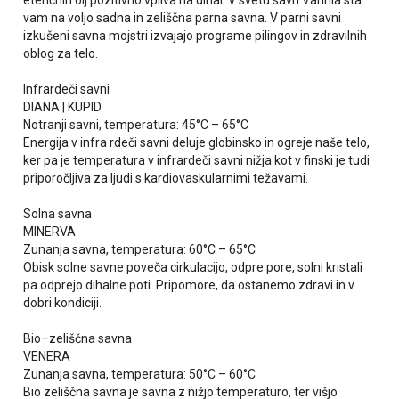
eteričnih olj pozitivno vpliva na dihal. V svetu savn Varinia sta
vam na voljo sadna in zeliščna parna savna. V parni savni
izkušeni savna mojstri izvajajo programe pilingov in zdravilnih
oblog za telo.
Infrardeči savni
DIANA | KUPID
Notranji savni, temperatura: 45°C – 65°C
Energija v infra rdeči savni deluje globinsko in ogreje naše telo,
ker pa je temperatura v infrardeči savni nižja kot v finski je tudi
priporočljiva za ljudi s kardiovaskularnimi težavami.
Solna savna
MINERVA
Zunanja savna, temperatura: 60°C – 65°C
Obisk solne savne poveča cirkulacijo, odpre pore, solni kristali
pa odprejo dihalne poti. Pripomore, da ostanemo zdravi in v
dobri kondiciji.
Bio–zeliščna savna
VENERA
Zunanja savna, temperatura: 50°C – 60°C
Bio zeliščna savna je savna z nižjo temperaturo, ter višjo