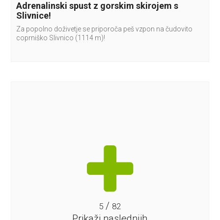
Adrenalinski spust z gorskim skirojem s
Slivnice!
Za popolno doživetje se priporoča peš vzpon na čudovito
coprniško Slivnico (1114 m)!
/
5
82
Prikaži naslednjih