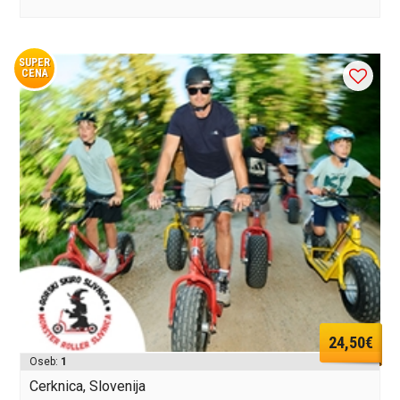
SUPER
CENA
24,50€
Oseb:
1
Cerknica, Slovenija