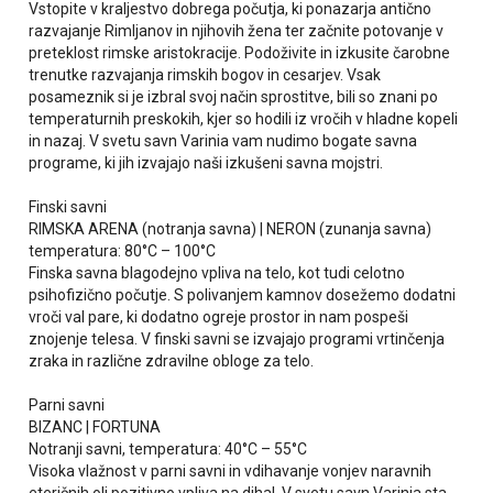
Vstopite v kraljestvo dobrega počutja, ki ponazarja antično
razvajanje Rimljanov in njihovih žena ter začnite potovanje v
preteklost rimske aristokracije. Podoživite in izkusite čarobne
trenutke razvajanja rimskih bogov in cesarjev. Vsak
posameznik si je izbral svoj način sprostitve, bili so znani po
temperaturnih preskokih, kjer so hodili iz vročih v hladne kopeli
in nazaj. V svetu savn Varinia vam nudimo bogate savna
programe, ki jih izvajajo naši izkušeni savna mojstri.
Finski savni
RIMSKA ARENA (notranja savna) | NERON (zunanja savna)
temperatura: 80°C – 100°C
Finska savna blagodejno vpliva na telo, kot tudi celotno
psihofizično počutje. S polivanjem kamnov dosežemo dodatni
vroči val pare, ki dodatno ogreje prostor in nam pospeši
znojenje telesa. V finski savni se izvajajo programi vrtinčenja
zraka in različne zdravilne obloge za telo.
Parni savni
BIZANC | FORTUNA
Notranji savni, temperatura: 40°C – 55°C
Visoka vlažnost v parni savni in vdihavanje vonjev naravnih