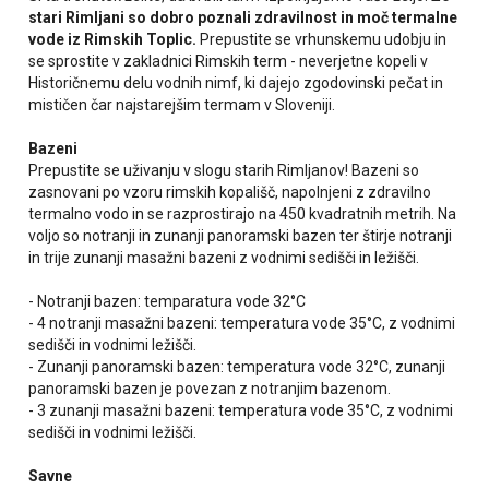
stari Rimljani so dobro poznali zdravilnost in moč termalne
vode iz Rimskih Toplic.
Prepustite se vrhunskemu udobju in
se sprostite v zakladnici Rimskih term - neverjetne kopeli v
Historičnemu delu vodnih nimf, ki dajejo zgodovinski pečat in
mističen čar najstarejšim termam v Sloveniji.
Bazeni
Prepustite se uživanju v slogu starih Rimljanov! Bazeni so
zasnovani po vzoru rimskih kopališč, napolnjeni z zdravilno
termalno vodo in se razprostirajo na 450 kvadratnih metrih. Na
voljo so notranji in zunanji panoramski bazen ter štirje notranji
in trije zunanji masažni bazeni z vodnimi sedišči in ležišči.
- Notranji bazen: temparatura vode
32°C
- 4 notranji masažni bazeni: temperatura vode 35°C, z vodnimi
sedišči in vodnimi ležišči.
- Zunanji panoramski bazen: temperatura vode 32°C, zunanji
panoramski bazen je povezan z notranjim bazenom.
- 3 zunanji masažni bazeni: temperatura vode 35°C, z vodnimi
sedišči in vodnimi ležišči.
Savne