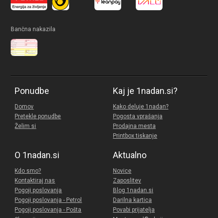
Bančna nakazila
Ponudbe
Kaj je 1nadan.si?
Domov
Kako deluje 1nadan?
Pretekle ponudbe
Pogosta vprašanja
Želim si
Prodajna mesta
Printbox tiskanje
O 1nadan.si
Aktualno
Kdo smo?
Novice
Kontaktiraj nas
Zaposlitev
Pogoji poslovanja
Blog 1nadan.si
Pogoji poslovanja - Petrol
Darilna kartica
Pogoji poslovanja - Pošta
Povabi prijatelja