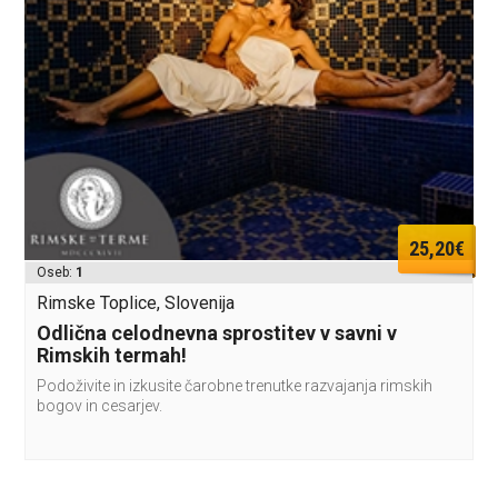
25,20€
Oseb:
1
Rimske Toplice, Slovenija
Odlična celodnevna sprostitev v savni v
Rimskih termah!
Podoživite in izkusite čarobne trenutke razvajanja rimskih
bogov in cesarjev.