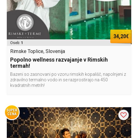
34,20€
Oseb:
1
Rimske Toplice, Slovenija
Popolno wellness razvajanje v Rimskih
termah!
Bazeni so zasnovani po vzoru rimskih kopališč, napolnjeni z
zdravilno termalno vodo in se razprostirajo na 450
kvadratnih metrih!
SUPER
CENA