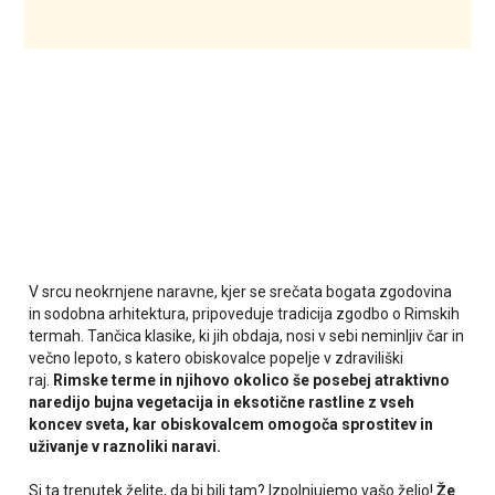
V srcu neokrnjene naravne, kjer se srečata bogata zgodovina
in sodobna arhitektura, pripoveduje tradicija zgodbo o Rimskih
termah. Tančica klasike, ki jih obdaja, nosi v sebi neminljiv čar in
večno lepoto, s katero obiskovalce popelje v zdraviliški
raj.
Rimske terme in njihovo okolico še posebej atraktivno
naredijo bujna vegetacija in eksotične rastline z vseh
koncev sveta, kar obiskovalcem omogoča sprostitev in
uživanje v raznoliki naravi.
Si ta trenutek želite, da bi bili tam? Izpolnjujemo vašo željo!
Že