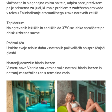
vlažnostjo in blagodejno vpliva na telo, odpira pore, predvsem
pa je primerna za ljudi, ki imajo problem z zadrževanjem vode
v telesu.Za inhaliranje aromatičnega zraka naravnih zelišč.
Tepidarium
Na ogrevanih ležiščih in sediščih do 37°C se lahko sproščate po
obisku izbrane savne.
Počivališča
Umirite svoje telo in duha v notranjih počivališčih ob sproščujoči
glasbi.
Notranji jacuzzi in hladni bazen
V svetu savn Varinia sta vam na voljo notranji hladni bazen in
notranji masažni bazen s termalno vodo.