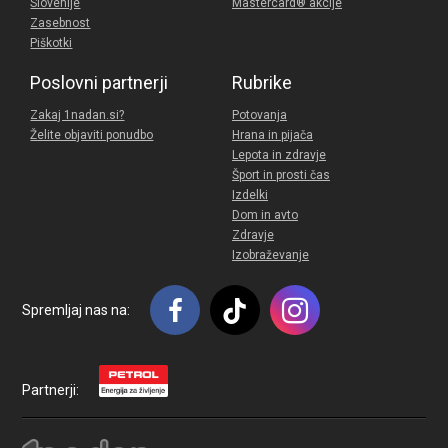
Slovenije
Mastercard® akcije
Zasebnost
Piškotki
Poslovni partnerji
Rubrike
Zakaj 1nadan.si?
Potovanja
Želite objaviti ponudbo
Hrana in pijača
Lepota in zdravje
Šport in prosti čas
Izdelki
Dom in avto
Zdravje
Izobraževanje
Spremljaj nas na:
Partnerji: