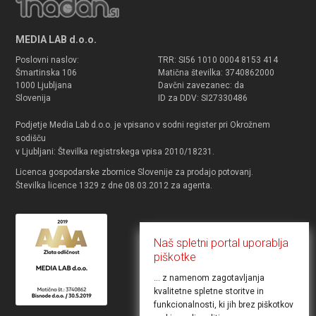
MEDIA LAB d.o.o.
Poslovni naslov:
TRR: SI56 1010 0004 8153 414
Šmartinska 106
Matična številka: 3740862000
1000 Ljubljana
Davčni zavezanec: da
Slovenija
ID za DDV: SI27330486
Podjetje Media Lab d.o.o. je vpisano v sodni register pri Okrožnem
sodišču
v Ljubljani: Številka registrskega vpisa 2010/18231.
Licenca gospodarske zbornice Slovenije za prodajo potovanj.
Številka licence 1329 z dne 08.03.2012 za agenta.
Naš spletni portal uporablja
piškotke
... z namenom zagotavljanja
kvalitetne spletne storitve in
funkcionalnosti, ki jih brez piškotkov