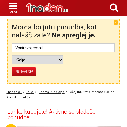
X
Morda bo jutri ponudba, kot
nalašč zate?
Ne spreglej je.
1nadan.si
\
Celje
\
Lepota in zdravje
\
Tečaj intuitivne masaže v salonu
Sprostilni kotiček
Lahko kupujete! Aktivne so sledeče
ponudbe: