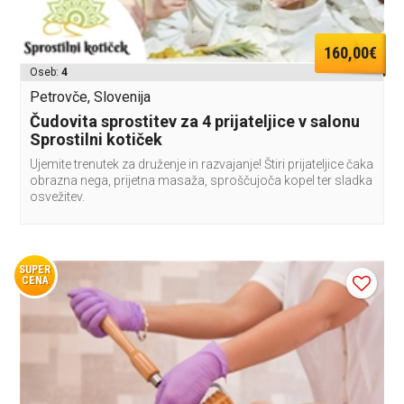
160,00€
Oseb:
4
Petrovče, Slovenija
Čudovita sprostitev za 4 prijateljice v salonu
Sprostilni kotiček
Ujemite trenutek za druženje in razvajanje! Štiri prijateljice čaka
obrazna nega, prijetna masaža, sproščujoča kopel ter sladka
osvežitev.
SUPER
CENA