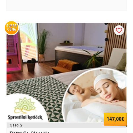
SUPER
CENA
147,00€
Oseb:
2