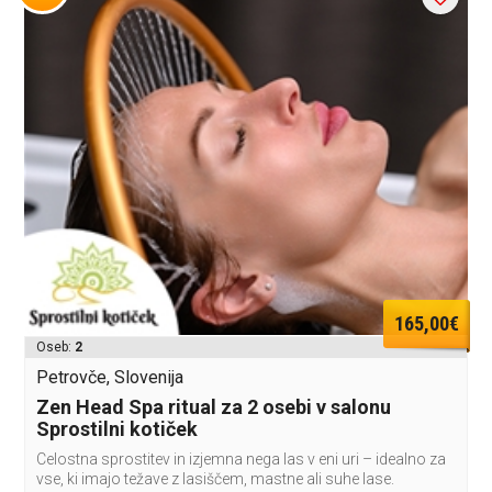
165,00€
Oseb:
2
Petrovče, Slovenija
Zen Head Spa ritual za 2 osebi v salonu
Sprostilni kotiček
Celostna sprostitev in izjemna nega las v eni uri – idealno za
vse, ki imajo težave z lasiščem, mastne ali suhe lase.