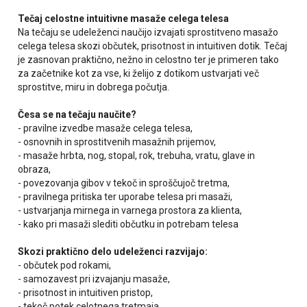
Tečaj celostne intuitivne masaže celega telesa
Na tečaju se udeleženci naučijo izvajati sprostitveno masažo
celega telesa skozi občutek, prisotnost in intuitiven dotik. Tečaj
je zasnovan praktično, nežno in celostno ter je primeren tako
za začetnike kot za vse, ki želijo z dotikom ustvarjati več
sprostitve, miru in dobrega počutja.
Česa se na tečaju naučite?
- pravilne izvedbe masaže celega telesa,
- osnovnih in sprostitvenih masažnih prijemov,
- masaže hrbta, nog, stopal, rok, trebuha, vratu, glave in
obraza,
- povezovanja gibov v tekoč in sproščujoč tretma,
- pravilnega pritiska ter uporabe telesa pri masaži,
- ustvarjanja mirnega in varnega prostora za klienta,
- kako pri masaži slediti občutku in potrebam telesa
Skozi praktično delo udeleženci razvijajo:
- občutek pod rokami,
- samozavest pri izvajanju masaže,
- prisotnost in intuitiven pristop,
- tekoč potek celotnega tretmaja.