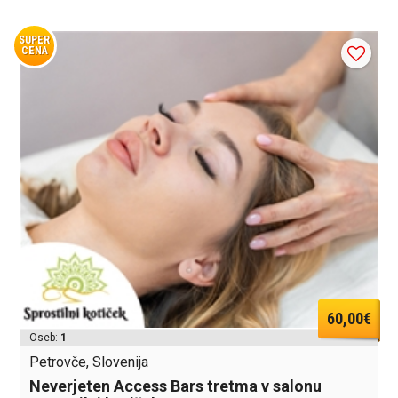
SUPER
CENA
60,00€
Oseb:
1
Petrovče, Slovenija
Neverjeten Access Bars tretma v salonu