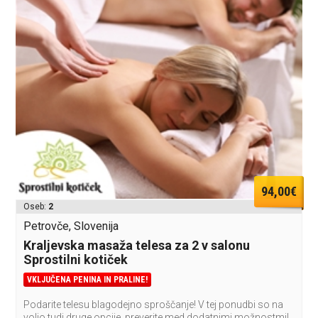
94,00€
Oseb:
2
Petrovče, Slovenija
Kraljevska masaža telesa za 2 v salonu
Sprostilni kotiček
VKLJUČENA PENINA IN PRALINE!
Podarite telesu blagodejno sproščanje! V tej ponudbi so na
voljo tudi druge opcije, preverite med dodatnimi možnostmi!