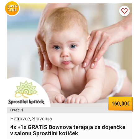
SUPER
CENA
160,00€
Oseb:
1
Petrovče, Slovenija
4x +1x GRATIS Bownova terapija za dojenčke
v salonu Sprostilni kotiček