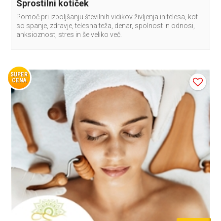
Sprostilni kotiček
Pomoč pri izboljšanju številnih vidikov življenja in telesa, kot
so spanje, zdravje, telesna teža, denar, spolnost in odnosi,
anksioznost, stres in še veliko več.
SUPER
CENA