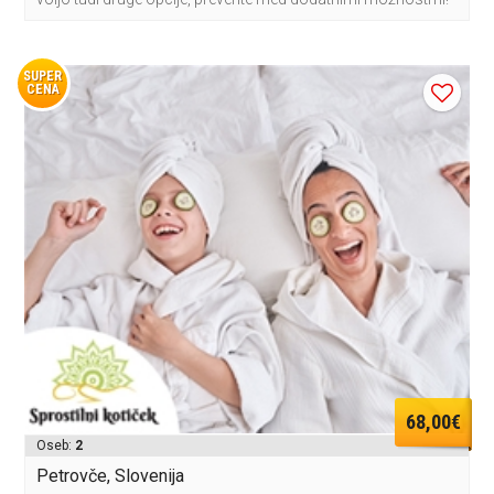
SUPER
CENA
68,00€
Oseb:
2
Petrovče, Slovenija