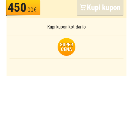
450
Kupi kupon
,00€
Kupi kupon kot darilo
SUPER
CENA