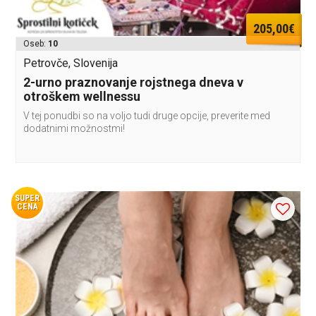
205,00€
Oseb:
10
Petrovče, Slovenija
2-urno praznovanje rojstnega dneva v
otroškem wellnessu
V tej ponudbi so na voljo tudi druge opcije, preverite med
dodatnimi možnostmi!
SUPER
CENA