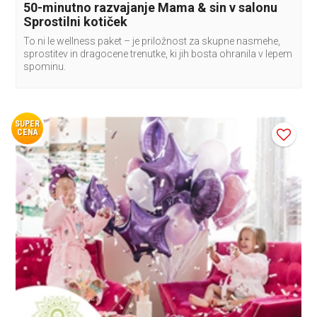
50-minutno razvajanje Mama & sin v salonu
Sprostilni kotiček
To ni le wellness paket – je priložnost za skupne nasmehe,
sprostitev in dragocene trenutke, ki jih bosta ohranila v lepem
spominu.
SUPER
CENA