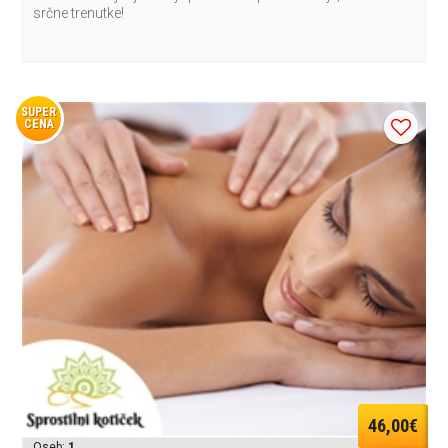
srčne trenutke!
SUPER
CENA
46,00€
Oseb:
1