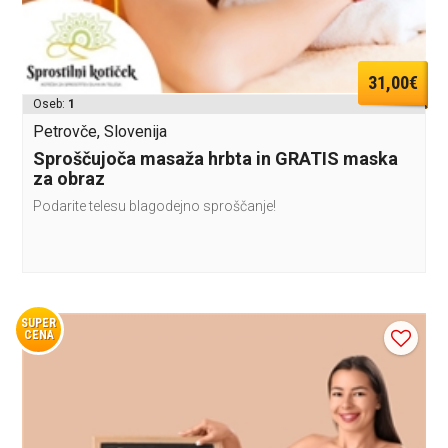
31,00€
Oseb:
1
Petrovče, Slovenija
Sproščujoča masaža hrbta in GRATIS maska
za obraz
Podarite telesu blagodejno sproščanje!
SUPER
CENA