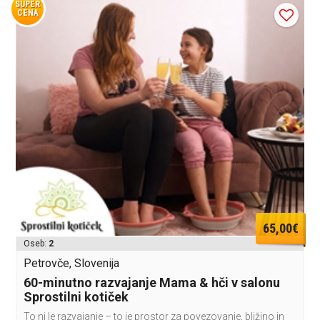
SUPER
CENA
65,00€
Oseb:
2
Petrovče, Slovenija
60-minutno razvajanje Mama & hči v salonu
Sprostilni kotiček
To ni le razvajanje – to je prostor za povezovanje, bližino in