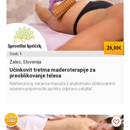
26,00€
Oseb:
1
Žalec, Slovenija
Učinkovit tretma maderoterapije za
preoblikovanje telesa
Neintenzivna, naravna masaža z anatomsko oblikovanimi
lesenimi pripomočki za hitro odpravo celulita!
SUPER
CENA