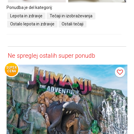
Ponudba je del kategorij:
Lepota in zdravje
Tečaji in izobraževanja
Ostalo lepota in zdravje
Ostali tečaji
Ne spreglej ostalih super ponudb
SUPER
CENA