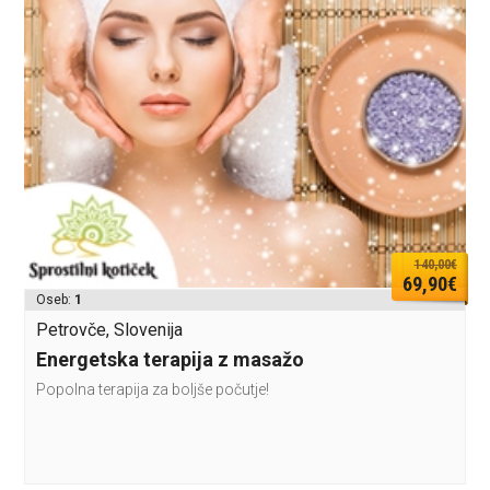
140,00€
69,90€
Oseb:
1
Petrovče, Slovenija
Energetska terapija z masažo
Popolna terapija za boljše počutje!