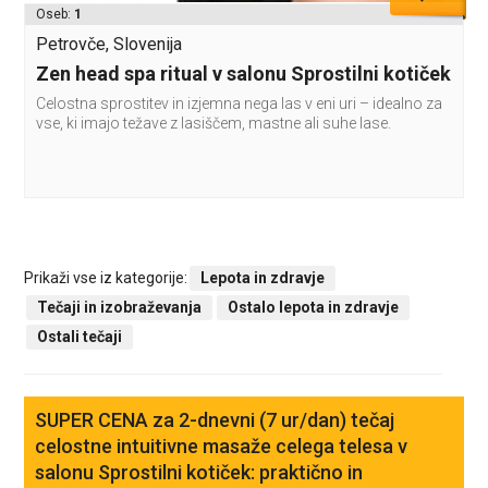
Oseb:
1
Petrovče, Slovenija
Zen head spa ritual v salonu Sprostilni kotiček
Celostna sprostitev in izjemna nega las v eni uri – idealno za
vse, ki imajo težave z lasiščem, mastne ali suhe lase.
Prikaži vse iz kategorije:
Lepota in zdravje
Tečaji in izobraževanja
Ostalo lepota in zdravje
Ostali tečaji
SUPER CENA za 2-dnevni (7 ur/dan) tečaj
celostne intuitivne masaže celega telesa v
salonu Sprostilni kotiček: praktično in