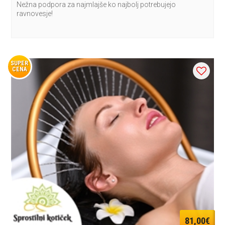
Nežna podpora za najmlajše ko najbolj potrebujejo
ravnovesje!
SUPER
CENA
81,00€