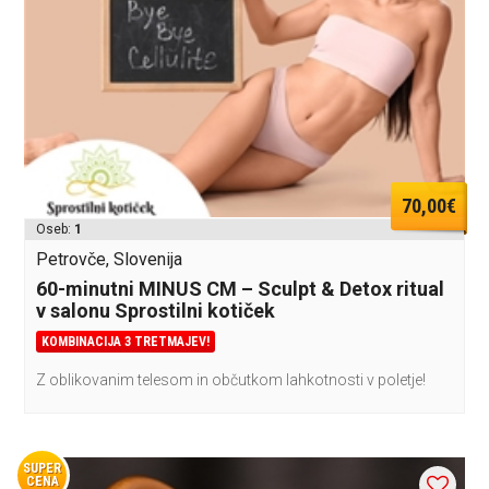
70,00€
Oseb:
1
Petrovče, Slovenija
60-minutni MINUS CM – Sculpt & Detox ritual
v salonu Sprostilni kotiček
KOMBINACIJA 3 TRETMAJEV!
Z oblikovanim telesom in občutkom lahkotnosti v poletje!
SUPER
CENA