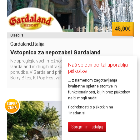
45,00€
Oseb:
1
Gardaland,Italija
Vstopnica za nepozabni Gardaland
Ne spreglejte vseh možnosti obiska zabaviščnega parka
Naš spletni portal uporablja
Gardaland in drugih atrakcij med dodatnimi možnostmi
piškotke
ponudbe. V Gardaland prihajajo 3 top dogodki: Prezzemolo
Berry Bites, K-Pop Festival in Minecraft!
... z namenom zagotavljanja
kvalitetne spletne storitve in
funkcionalnosti, ki jih brez piškotkov
ne bi mogli nuditi.
SUPER
Podrobnosti o piškotkih na
CENA
1nadan.si
Sprejmi in nadaljuj