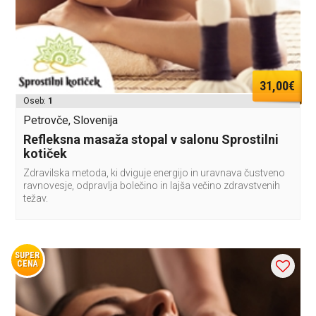
31,00€
Oseb:
1
Petrovče, Slovenija
Refleksna masaža stopal v salonu Sprostilni
kotiček
Zdravilska metoda, ki dviguje energijo in uravnava čustveno
ravnovesje, odpravlja bolečino in lajša večino zdravstvenih
težav.
SUPER
CENA