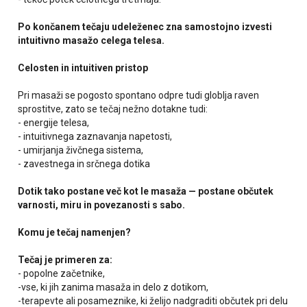
Po končanem tečaju udeleženec zna samostojno izvesti
intuitivno masažo celega telesa.
Celosten in intuitiven pristop
Pri masaži se pogosto spontano odpre tudi globlja raven
sprostitve, zato se tečaj nežno dotakne tudi:
- energije telesa,
- intuitivnega zaznavanja napetosti,
- umirjanja živčnega sistema,
- zavestnega in srčnega dotika
Dotik tako postane več kot le masaža — postane občutek
varnosti, miru in povezanosti s sabo.
Komu je tečaj namenjen?
Tečaj je primeren za:
- popolne začetnike,
-vse, ki jih zanima masaža in delo z dotikom,
-terapevte ali posameznike, ki želijo nadgraditi občutek pri delu