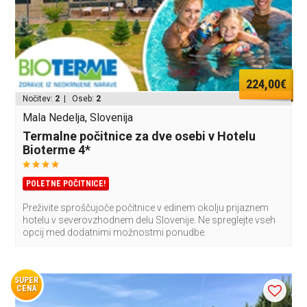
224,00€
Nočitev:
2
| Oseb:
2
Mala Nedelja, Slovenija
Termalne počitnice za dve osebi v Hotelu
Bioterme 4*
POLETNE POČITNICE!
Preživite sproščujoče počitnice v edinem okolju prijaznem
hotelu v severovzhodnem delu Slovenije. Ne spreglejte vseh
opcij med dodatnimi možnostmi ponudbe.
SUPER
CENA