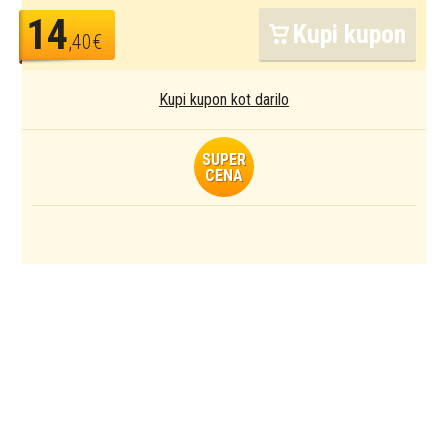
14
Kupi kupon
,40€
Kupi kupon kot darilo
SUPER
CENA