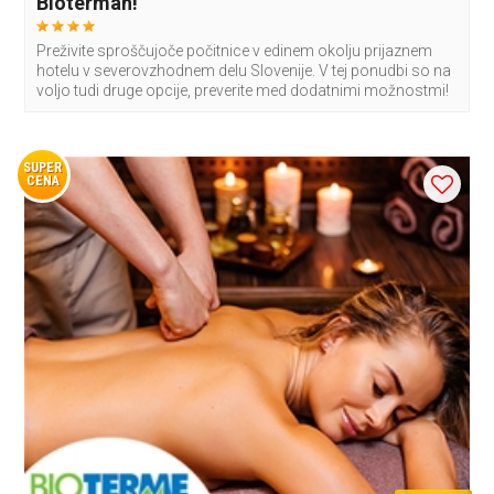
Biotermah!
Preživite sproščujoče počitnice v edinem okolju prijaznem
hotelu v severovzhodnem delu Slovenije. V tej ponudbi so na
voljo tudi druge opcije, preverite med dodatnimi možnostmi!
SUPER
CENA