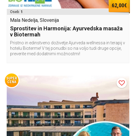
62,00€
Oseb:
1
Mala Nedelja, Slovenija
Sprostitev in Harmonija: Ayurvedska masaža
v Biotermah
Pristno in edinstveno doživetje Ajurveda wellnessa in terapij v
hotelu Bioterme! V tej ponudbi so na voljo tudi druge opcije,
preverite med dodatnimi možnostmi!
SUPER
CENA