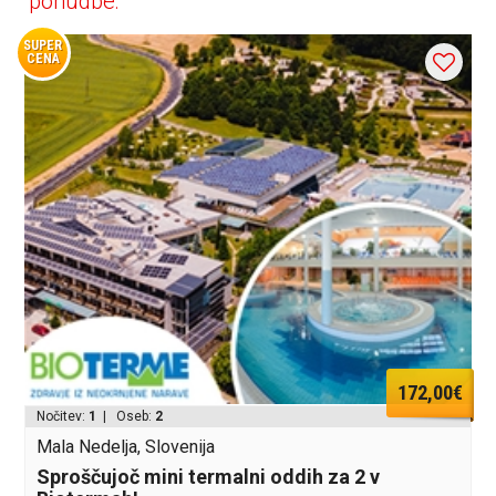
ponudbe:
SUPER
CENA
172,00€
Nočitev:
1
| Oseb:
2
Mala Nedelja, Slovenija
Sproščujoč mini termalni oddih za 2 v