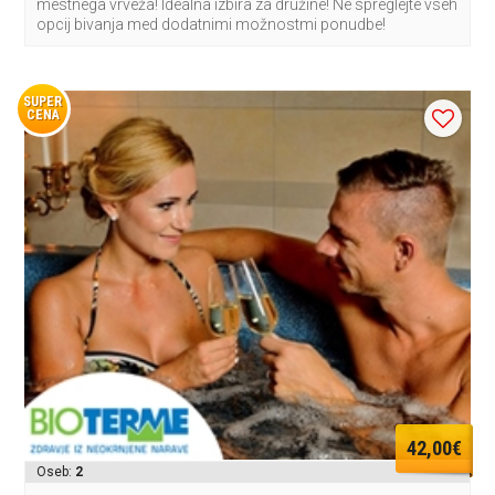
mestnega vrveža! Idealna izbira za družine! Ne spreglejte vseh
opcij bivanja med dodatnimi možnostmi ponudbe!
SUPER
CENA
42,00€
Oseb:
2