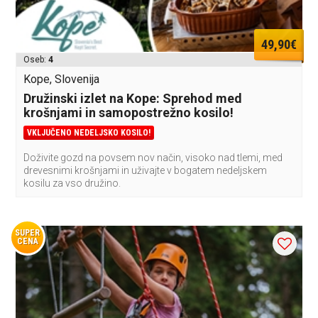
49,90€
Oseb:
4
Kope, Slovenija
Družinski izlet na Kope: Sprehod med
krošnjami in samopostrežno kosilo!
VKLJUČENO NEDELJSKO KOSILO!
Doživite gozd na povsem nov način, visoko nad tlemi, med
drevesnimi krošnjami in uživajte v bogatem nedeljskem
kosilu za vso družino.
SUPER
CENA