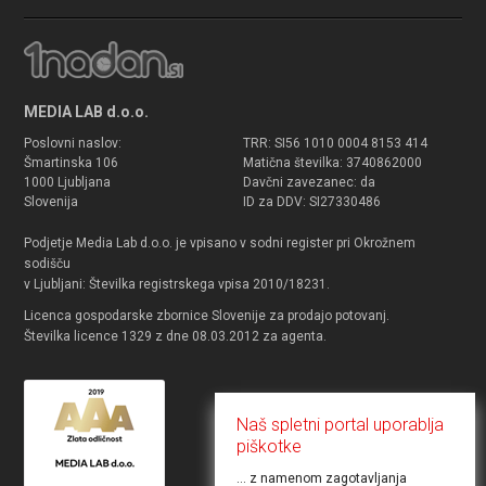
MEDIA LAB d.o.o.
Poslovni naslov:
TRR: SI56 1010 0004 8153 414
Šmartinska 106
Matična številka: 3740862000
1000 Ljubljana
Davčni zavezanec: da
Slovenija
ID za DDV: SI27330486
Podjetje Media Lab d.o.o. je vpisano v sodni register pri Okrožnem
sodišču
v Ljubljani: Številka registrskega vpisa 2010/18231.
Licenca gospodarske zbornice Slovenije za prodajo potovanj.
Številka licence 1329 z dne 08.03.2012 za agenta.
Naš spletni portal uporablja
piškotke
... z namenom zagotavljanja