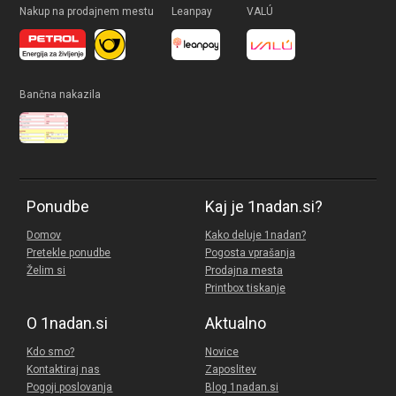
Nakup na prodajnem mestu
Leanpay
VALÚ
Bančna nakazila
Ponudbe
Kaj je 1nadan.si?
Domov
Kako deluje 1nadan?
Pretekle ponudbe
Pogosta vprašanja
Želim si
Prodajna mesta
Printbox tiskanje
O 1nadan.si
Aktualno
Kdo smo?
Novice
Kontaktiraj nas
Zaposlitev
Pogoji poslovanja
Blog 1nadan.si