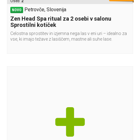
Oseb:
2
Petrovče, Slovenija
NOVO
Zen Head Spa ritual za 2 osebi v salonu
Sprostilni kotiček
Celostna sprostitev in izjemna nega las v eni uri – idealno za
vse, ki imajo težave z lasiščem, mastne ali suhe lase.