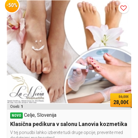
-50%
56,00€
28,00€
Oseb:
1
Celje, Slovenija
NOVO
Klasična pedikura v salonu Lanovia kozmetika
V tej ponudbi lahko izberete tudi druge opcije, preverite med
dodatnimi možnostmi!