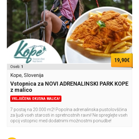
19,90€
Oseb:
1
Kope, Slovenija
Vstopnica za NOVI ADRENALINSKI PARK KOPE
z malico
VKLJUČENA OKUSNA MALICA!
7 postaj na 20.000 m2! Popolna adrenalinska pustolovščina
za ljudi vseh starosti in spretnostnih ravni! Ne spreglejte vseh
opcij vstopnic med dodatnimi možnostmi ponudbe!