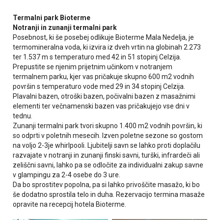
Termalni park Bioterme
Notranji in zunanji termalni park
Posebnost, ki še posebej odlikuje Bioterme Mala Nedelja, je
termomineralna voda, ki izvira iz dveh vrtin na globinah 2.273
ter 1.537 m s temperaturo med 42 in 51 stopinj Celzija.
Prepustite se njenim prijetnim učinkom v notranjem
termalnem parku, kjer vas pričakuje skupno 600 m2 vodnih
površin s temperaturo vode med 29 in 34 stopinj Celzija.
Plavalni bazen, otroški bazen, počivalni bazen z masažnimi
elementi ter večnamenski bazen vas pričakujejo vse dni v
tednu.
Zunanji termalni park tvori skupno 1.400 m2 vodnih površin, ki
so odprti v poletnih mesecih. Izven poletne sezone so gostom
na voljo 2-3je whirlpooli. Ljubitelji savn se lahko proti doplačilu
razvajate v notranji in zunanji finski savni, turški, infrardeči ali
zeliščni savni, lahko pa se odločite za individualni zakup savne
v glampingu za 2-4 osebe do 3 ure.
Da bo sprostitev popolna, pa si lahko privoščite masažo, ki bo
še dodatno sprostila telo in duha. Rezervacijo termina masaže
opravite na recepcij hotela Bioterme.