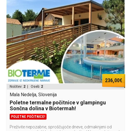
236,00€
Nočitev:
2
| Oseb:
2
Mala Nedelja, Slovenija
Poletne termalne počitnice v glampingu
Sončna dolina v Biotermah!
POLETNE POČITNICE!
Preživite nepozabne, sproščujoče dneve, odmaknjeni od