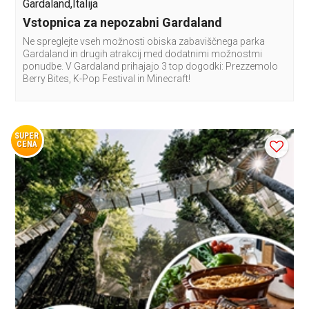
Gardaland,Italija
Vstopnica za nepozabni Gardaland
Ne spreglejte vseh možnosti obiska zabaviščnega parka
Gardaland in drugih atrakcij med dodatnimi možnostmi
ponudbe. V Gardaland prihajajo 3 top dogodki: Prezzemolo
Berry Bites, K-Pop Festival in Minecraft!
SUPER
CENA