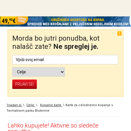
X
Morda bo jutri ponudba, kot
nalašč zate?
Ne spreglej je.
1nadan.si
\
Celje
\
Kopalne karte
\
Karta za celodnevno kopanje v
Termalnem parku Bioterme
Lahko kupujete! Aktivne so sledeče