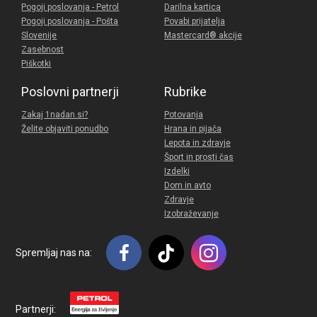
Pogoji poslovanja - Petrol
Darilna kartica
Pogoji poslovanja - Pošta
Povabi prijatelja
Slovenije
Mastercard® akcije
Zasebnost
Piškotki
Poslovni partnerji
Rubrike
Zakaj 1nadan.si?
Potovanja
Želite objaviti ponudbo
Hrana in pijača
Lepota in zdravje
Šport in prosti čas
Izdelki
Dom in avto
Zdravje
Izobraževanje
Spremljaj nas na:
Partnerji: