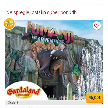
Ne spreglej ostalih super ponudb
SUPER
CENA
45,00€
Oseb:
1