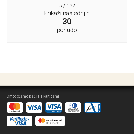
/
5
132
Prikaži naslednjih
30
ponudb
Omogočamo plačila s karticami