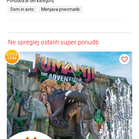
Ponudba je del kategorij:
Dom in avto
Menjava pnevmatik
Ne spreglej ostalih super ponudb
SUPER
CENA