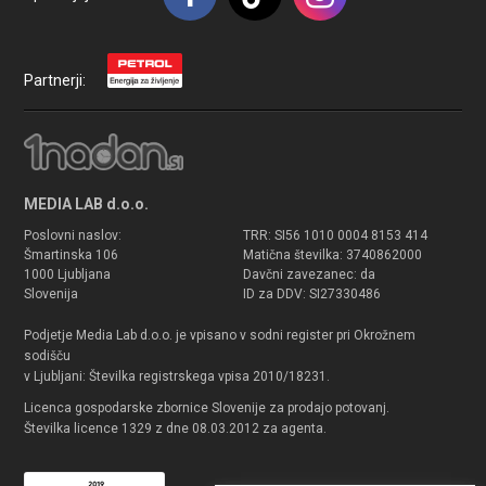
Partnerji:
MEDIA LAB d.o.o.
Poslovni naslov:
TRR: SI56 1010 0004 8153 414
Šmartinska 106
Matična številka: 3740862000
1000 Ljubljana
Davčni zavezanec: da
Slovenija
ID za DDV: SI27330486
Podjetje Media Lab d.o.o. je vpisano v sodni register pri Okrožnem
sodišču
v Ljubljani: Številka registrskega vpisa 2010/18231.
Licenca gospodarske zbornice Slovenije za prodajo potovanj.
Številka licence 1329 z dne 08.03.2012 za agenta.