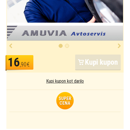
16
Kupi kupon
,90€
Kupi kupon kot darilo
SUPER
CENA