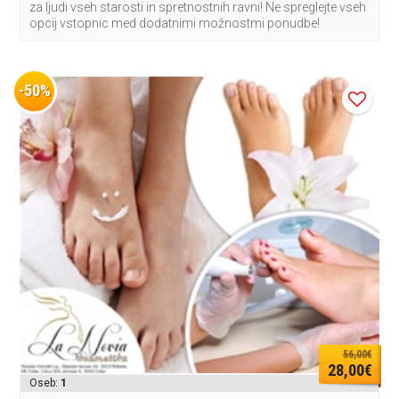
za ljudi vseh starosti in spretnostnih ravni! Ne spreglejte vseh
opcij vstopnic med dodatnimi možnostmi ponudbe!
-50%
56,00€
28,00€
Oseb:
1