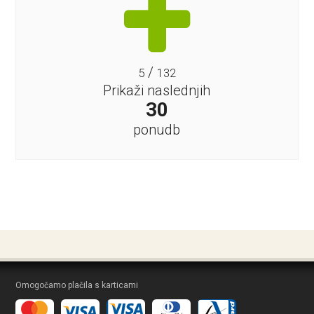
/
5
132
Prikaži naslednjih
30
ponudb
Omogočamo plačila s karticami