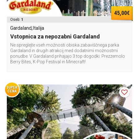
45,00€
Oseb:
1
Gardaland,Italija
Vstopnica za nepozabni Gardaland
Ne spreglejte vseh možnosti obiska zabaviščnega parka
Gardaland in drugih atrakcij med dodatnimi možnostmi
ponudbe. V Gardaland prihajajo 3 top dogodki: Prezzemolo
Berry Bites, K-Pop Festival in Minecraft!
SUPER
CENA