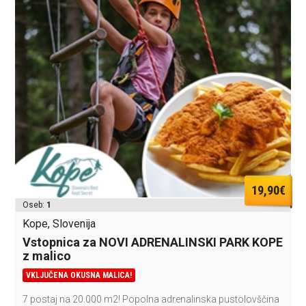
19,90€
Oseb:
1
Kope, Slovenija
Vstopnica za NOVI ADRENALINSKI PARK KOPE
z malico
VKLJUČENA OKUSNA MALICA!
7 postaj na 20.000 m2! Popolna adrenalinska pustolovščina