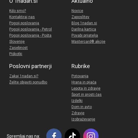
O 1nadan.si
Aktualno
Kdo smo?
Novice
Kontaktiraj nas
Zaposlitev
Pogoji poslovanja
Blog 1nadan.si
Pogoji poslovanja - Petrol
Darilna kartica
Pogoji poslovanja - Pošta
Povabi prijatelja
Slovenije
Mastercard® akcije
Zasebnost
Piškotki
Poslovni partnerji
Rubrike
Zakaj 1nadan.si?
Potovanja
Želite objaviti ponudbo
Hrana in pijača
Lepota in zdravje
Šport in prosti čas
Izdelki
Dom in avto
Zdravje
Izobraževanje
Spremljaj nas na: