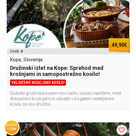
49,90€
Oseb:
4
Kope, Slovenija
Družinski izlet na Kope: Sprehod med
krošnjami in samopostrežno kosilo!
VKLJUČENO NEDELJSKO KOSILO!
Doživite gozd na povsem nov način, visoko nad tlemi, med
drevesnimi krošnjami in uživajte v bogatem nedeljskem
kosilu za vso družino.
SUPER
CENA