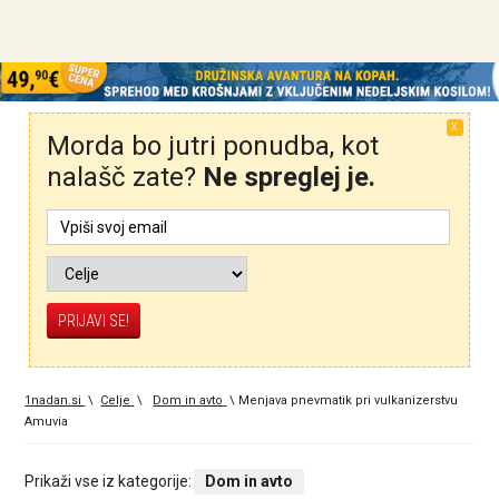
X
Morda bo jutri ponudba, kot
nalašč zate?
Ne spreglej je.
1nadan.si
\
Celje
\
Dom in avto
\
Menjava pnevmatik pri vulkanizerstvu
Amuvia
Prikaži vse iz kategorije:
Dom in avto