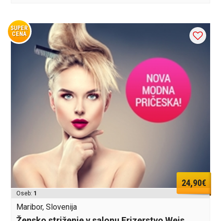
SUPER
CENA
24,90€
Oseb:
1
Maribor, Slovenija
Žensko striženje v salonu Frizerstvo Weis