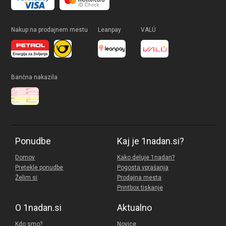
Nakup na prodajnem mestu
Leanpay
VALÚ
Bančna nakazila
Ponudbe
Kaj je 1nadan.si?
Domov
Kako deluje 1nadan?
Pretekle ponudbe
Pogosta vprašanja
Želim si
Prodajna mesta
Printbox tiskanje
O 1nadan.si
Aktualno
Kdo smo?
Novice