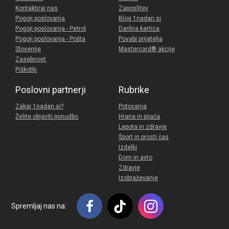
Kontaktiraj nas
Zaposlitev
Pogoji poslovanja
Blog 1nadan.si
Pogoji poslovanja - Petrol
Darilna kartica
Pogoji poslovanja - Pošta
Povabi prijatelja
Slovenije
Mastercard® akcije
Zasebnost
Piškotki
Poslovni partnerji
Rubrike
Zakaj 1nadan.si?
Potovanja
Želite objaviti ponudbo
Hrana in pijača
Lepota in zdravje
Šport in prosti čas
Izdelki
Dom in avto
Zdravje
Izobraževanje
Spremljaj nas na: