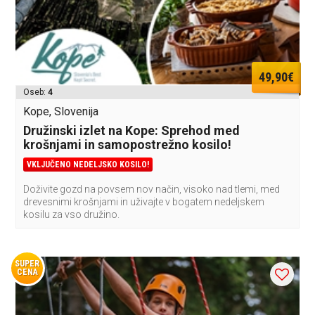
49,90€
Oseb:
4
Kope, Slovenija
Družinski izlet na Kope: Sprehod med
krošnjami in samopostrežno kosilo!
VKLJUČENO NEDELJSKO KOSILO!
Doživite gozd na povsem nov način, visoko nad tlemi, med
drevesnimi krošnjami in uživajte v bogatem nedeljskem
kosilu za vso družino.
SUPER
CENA