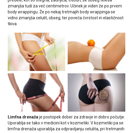
predele, kot so stegna, zadnjica, trebuh, se obseg telesa
zmanjša tudi za več centimetrov. Učinek je viden že po prvem
body wrappingu. Že po nekaj tretmajih body wrappinga se
vidno zmanjša celulit, obseg, ter poveča čvrstost in elastičnost
tkiva.
Limfna drenaža
je postopek dober za zdravje in dobro počutje.
Uporablja se tako v medicini kot v kozmetiki. V kozmetiki pa se
limfna drenaža uporablja za odpravljanju celulita, pri tretmanih