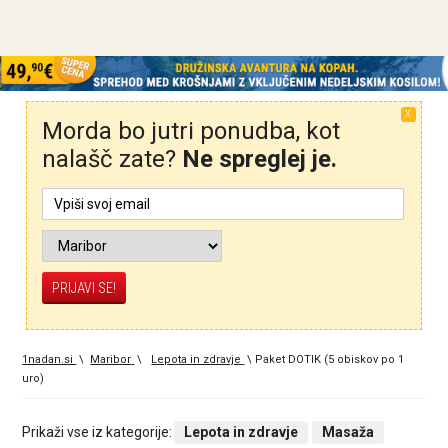
X
Morda bo jutri ponudba, kot
nalašč zate?
Ne spreglej je.
1nadan.si
\
Maribor
\
Lepota in zdravje
\
Paket DOTIK (5 obiskov po 1
uro)
Prikaži vse iz kategorije:
Lepota in zdravje
Masaža