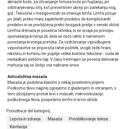
aknaste kože, za ohranjanje tonusa kože pri hujšanju, pri
odstranjevanju strij, kot preventiven ukrep pri zatekanju nog,
ipd…Tekočina v mezgovnicah se imenuje limfa. Limfa potuje
po žilah, preko manj zapletenih predelov do kompliciranih
predelov in se prečiščena preko bezgavk prelije v venski obtok.
Limfna drenaža je posebna tehnika, ki se izvaja po principu
oponašanja krčenja žil, dela se čisto rahlo z namenom
povečanja krvnega pretoka. Za vzdrževanje vzpodbujene
vzpostavitve se priporoča rahel počitek, izogib težki hrani,
nikotinu in kofeinu ter popitje velike količine tekočine - voda ali
nesladkani zeliščni čaji. V času tretmajev se poveča delovanje
mehurja saj se čistijo vse nabrane snovi.
Anticelulitna masaža
Masaža je podobna klasični z nekaj posebnimi prijemi.
Podkožno tkivo najprej ogrejemo z gladenjem in otiranjem, s
tem izboljšamo pretok krvi v mišicah, mikrocirkulacijo
podkožnega tkiva, pospešimo limfni in krvni obtok.
Ponudba je del kategorij:
Lepota in zdravje
Masaža
Preoblikovanje telesa
Kavitacija