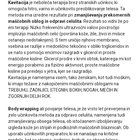
Kavitacija
je neboleča terapija brez stranskih učinkov, ki
omogoča hitro, varno in učinkovito preoblikovanje telesa. Ta
metoda ima izredne rezultate pri
zmanjševanju prekomernih
maščobnih oblog in odpravi celulita
. Rezultati so vidni že po
eni terapiji. Nizko frekvenčni ultrazvočni valovi povzročijo
implozijo maščobnih celic (površina kože, žile, živci in mišice
ostanejo nedotaknjeni). S tem uničijo njihovo membrano,
vsebina se razlije v medcelično tekočino v obliki trigliceridov in
se nato s pomočjo encimov razgradi v glicerol in proste
maščobne kisline. Glicerol prodre v krvni obtok, katerega mi kot
energijo porabimo za fizično aktivnost, proste maščobne
kisline pa preidejo v jetra, kjer se razgradijo.
Kavitacija je namenjena vsem, tako ženskam, kot tudi moškim,
ki imajo težave z nakopičenimi maščobnimi oblogami na
TREBUHU, ZADNJICI, STEGNIH, BOKIH, NOGAH, MEČIH IN
ZGORNJIH DELIH ROK.
Body wrapping
ali povijanje telesa, je že vrsto let preverjena in
zelo učinkovita metoda za odpravo celulita, namenjena tudi
zmanjševanju obsega telesa, ob istočasnem izboljševanju
izgleda kože pri strijah in podkožnih maščobnih blazinicah. Ob
uporabi učinkovitih preparatov, ki se nanašajo na kritične