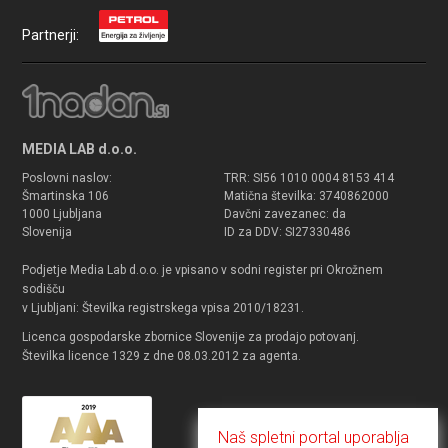
Partnerji:
MEDIA LAB d.o.o.
Poslovni naslov:
TRR: SI56 1010 0004 8153 414
Šmartinska 106
Matična številka: 3740862000
1000 Ljubljana
Davčni zavezanec: da
Slovenija
ID za DDV: SI27330486
Podjetje Media Lab d.o.o. je vpisano v sodni register pri Okrožnem
sodišču
v Ljubljani: Številka registrskega vpisa 2010/18231.
Licenca gospodarske zbornice Slovenije za prodajo potovanj.
Številka licence 1329 z dne 08.03.2012 za agenta.
Naš spletni portal uporablja