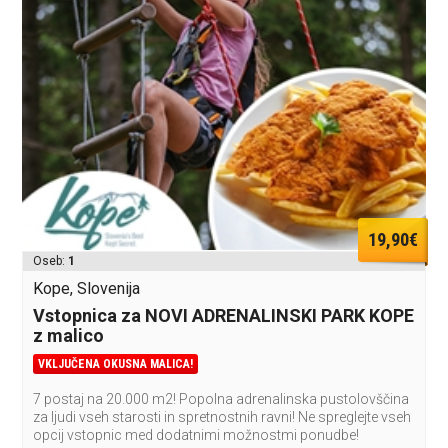
19,90€
Oseb:
1
Kope, Slovenija
Vstopnica za NOVI ADRENALINSKI PARK KOPE
z malico
VKLJUČENA OKUSNA MALICA!
7 postaj na 20.000 m2! Popolna adrenalinska pustolovščina
za ljudi vseh starosti in spretnostnih ravni! Ne spreglejte vseh
opcij vstopnic med dodatnimi možnostmi ponudbe!