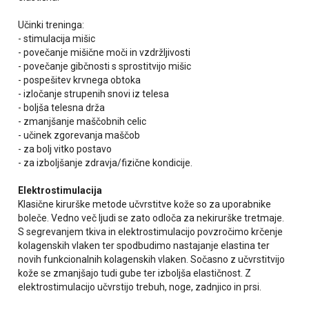
Učinki treninga:
- stimulacija mišic
- povečanje mišične moči in vzdržljivosti
- povečanje gibčnosti s sprostitvijo mišic
- pospešitev krvnega obtoka
- izločanje strupenih snovi iz telesa
- boljša telesna drža
- zmanjšanje maščobnih celic
- učinek zgorevanja maščob
- za bolj vitko postavo
- za izboljšanje zdravja/fizične kondicije.
Elektrostimulacija
Klasične kirurške metode učvrstitve kože so za uporabnike
boleče. Vedno več ljudi se zato odloča za nekirurške tretmaje.
S segrevanjem tkiva in elektrostimulacijo povzročimo krčenje
kolagenskih vlaken ter spodbudimo nastajanje elastina ter
novih funkcionalnih kolagenskih vlaken. Sočasno z učvrstitvijo
kože se zmanjšajo tudi gube ter izboljša elastičnost. Z
elektrostimulacijo učvrstijo trebuh, noge, zadnjico in prsi.