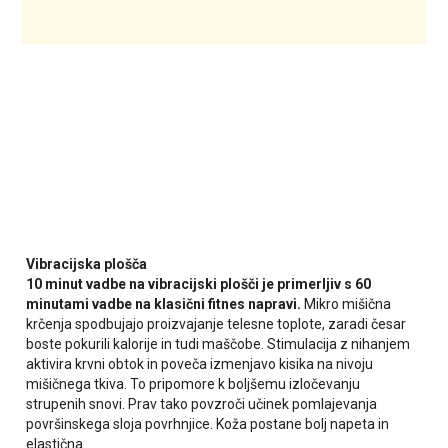
Vibracijska plošča
10 minut vadbe na vibracijski plošči je primerljiv s 60
minutami vadbe na klasični fitnes napravi.
Mikro mišična
krčenja spodbujajo proizvajanje telesne toplote, zaradi česar
boste pokurili kalorije in tudi maščobe. Stimulacija z nihanjem
aktivira krvni obtok in poveča izmenjavo kisika na nivoju
mišičnega tkiva. To pripomore k boljšemu izločevanju
strupenih snovi. Prav tako povzroči učinek pomlajevanja
površinskega sloja povrhnjice. Koža postane bolj napeta in
elastična.