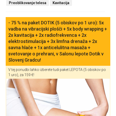
Preoblikovanje telesa
Kavitacija
- 75 % na paket DOTIK (5 obiskov po 1 uro): 5x
vadba na vibracijski plošči + 5x body wrapping +
2x kavitacija + 2x radiofrekvenca + 2x
elektrostimulacija + 3x limfna drenaža + 2x
savna hlače + 1x anticelulitna masaža +
svetovanje o prehrani, v Salonu lepote Dotik v
Slovenj Gradcu!
V tej ponudbi lahko izberete tudi paket LEPOTA (5 obiskov po
1 uro), za 159 €!