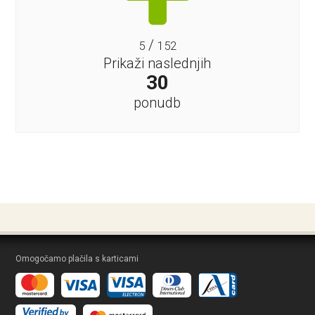
/
5
152
Prikaži naslednjih
30
ponudb
Omogočamo plačila s karticami