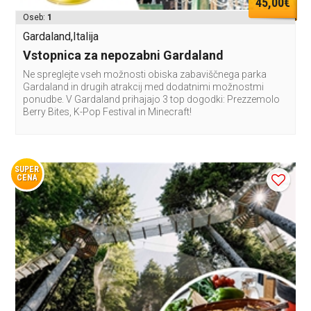
45,00€
Oseb:
1
Gardaland,Italija
Vstopnica za nepozabni Gardaland
Ne spreglejte vseh možnosti obiska zabaviščnega parka
Gardaland in drugih atrakcij med dodatnimi možnostmi
ponudbe. V Gardaland prihajajo 3 top dogodki: Prezzemolo
Berry Bites, K-Pop Festival in Minecraft!
SUPER
CENA