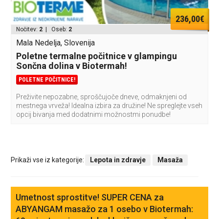
236,00€
Nočitev:
2
| Oseb:
2
Mala Nedelja, Slovenija
Poletne termalne počitnice v glampingu
Sončna dolina v Biotermah!
POLETNE POČITNICE!
Preživite nepozabne, sproščujoče dneve, odmaknjeni od
mestnega vrveža! Idealna izbira za družine! Ne spreglejte vseh
opcij bivanja med dodatnimi možnostmi ponudbe!
Prikaži vse iz kategorije:
Lepota in zdravje
Masaža
Umetnost sprostitve! SUPER CENA za
ABYANGAM masažo za 1 osebo v Biotermah: