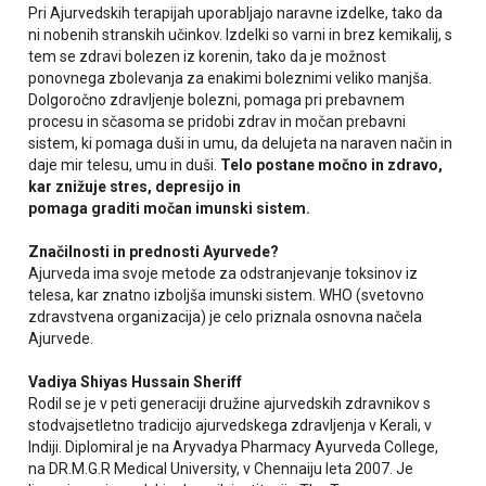
Pri Ajurvedskih terapijah uporabljajo naravne izdelke, tako da
ni nobenih stranskih učinkov. Izdelki so varni in brez kemikalij, s
tem se zdravi bolezen iz korenin, tako da je možnost
ponovnega zbolevanja za enakimi boleznimi veliko manjša.
Dolgoročno zdravljenje bolezni, pomaga pri prebavnem
procesu in sčasoma se pridobi zdrav in močan prebavni
sistem, ki pomaga duši in umu, da delujeta na naraven način in
daje mir telesu, umu in duši.
Telo postane močno in zdravo,
kar znižuje stres, depresijo in
pomaga graditi močan imunski sistem.
Značilnosti in prednosti Ayurvede?
Ajurveda ima svoje metode za odstranjevanje toksinov iz
telesa, kar znatno izboljša imunski sistem. WHO (svetovno
zdravstvena organizacija) je celo priznala osnovna načela
Ajurvede.
Vadiya Shiyas Hussain Sheriff
Rodil se je v peti generaciji družine ajurvedskih zdravnikov s
stodvajsetletno tradicijo ajurvedskega zdravljenja v Kerali, v
Indiji. Diplomiral je na Aryvadya Pharmacy Ayurveda College,
na DR.M.G.R Medical University, v Chennaiju leta 2007. Je