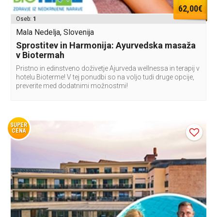
62,00€
Oseb:
1
Mala Nedelja, Slovenija
Sprostitev in Harmonija: Ayurvedska masaža
v Biotermah
Pristno in edinstveno doživetje Ajurveda wellnessa in terapij v
hotelu Bioterme! V tej ponudbi so na voljo tudi druge opcije,
preverite med dodatnimi možnostmi!
SUPER
CENA