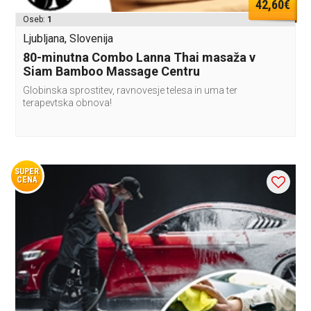
42,60€
Oseb:
1
Ljubljana, Slovenija
80-minutna Combo Lanna Thai masaža v
Siam Bamboo Massage Centru
Globinska sprostitev, ravnovesje telesa in uma ter
terapevtska obnova!
SUPER
CENA