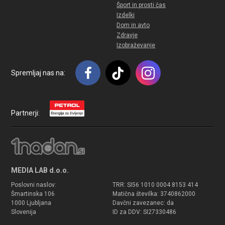
Šport in prosti čas
Izdelki
Dom in avto
Zdravje
Izobraževanje
Spremljaj nas na:
Partnerji:
MEDIA LAB d.o.o.
Poslovni naslov:
TRR: SI56 1010 0004 8153 414
Šmartinska 106
Matična številka: 3740862000
1000 Ljubljana
Davčni zavezanec: da
Slovenija
ID za DDV: SI27330486