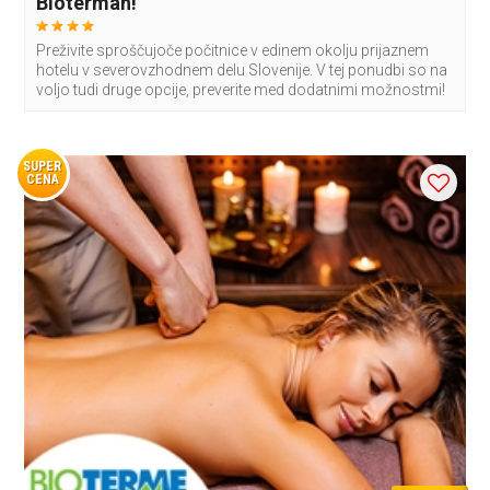
Biotermah!
Preživite sproščujoče počitnice v edinem okolju prijaznem
hotelu v severovzhodnem delu Slovenije. V tej ponudbi so na
voljo tudi druge opcije, preverite med dodatnimi možnostmi!
SUPER
CENA