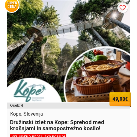
SUPER
CENA
49,90€
Oseb:
4
Kope, Slovenija
Družinski izlet na Kope: Sprehod med
krošnjami in samopostrežno kosilo!
VKLJUČENO NEDELJSKO KOSILO!