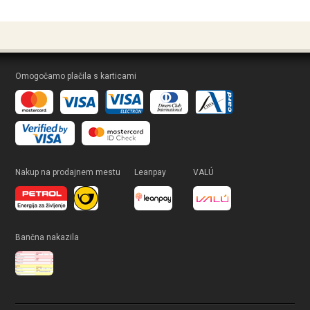
Omogočamo plačila s karticami
Nakup na prodajnem mestu
Leanpay
VALÚ
Bančna nakazila