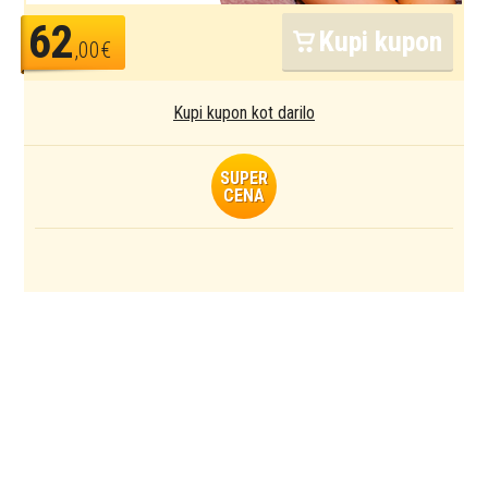
62
Kupi kupon
,00€
Kupi kupon kot darilo
SUPER
CENA