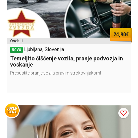
24,90€
Oseb:
1
Ljubljana, Slovenija
NOVO
Temeljito čiščenje vozila, pranje podvozja in
voskanje
Prepustite pranje vozila pravim strokovnjakom!
SUPER
CENA