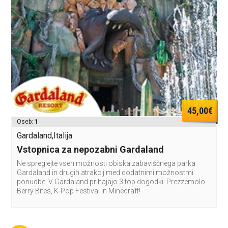
45,00€
Oseb:
1
Gardaland,Italija
Vstopnica za nepozabni Gardaland
Ne spreglejte vseh možnosti obiska zabaviščnega parka
Gardaland in drugih atrakcij med dodatnimi možnostmi
ponudbe. V Gardaland prihajajo 3 top dogodki: Prezzemolo
Berry Bites, K-Pop Festival in Minecraft!