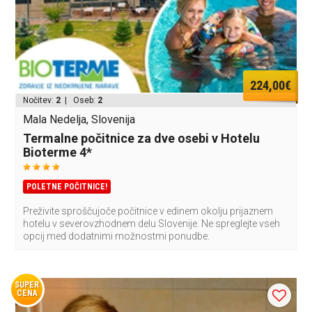
224,00€
Nočitev:
2
| Oseb:
2
Mala Nedelja, Slovenija
Termalne počitnice za dve osebi v Hotelu
Bioterme 4*
POLETNE POČITNICE!
Preživite sproščujoče počitnice v edinem okolju prijaznem
hotelu v severovzhodnem delu Slovenije. Ne spreglejte vseh
opcij med dodatnimi možnostmi ponudbe.
SUPER
CENA