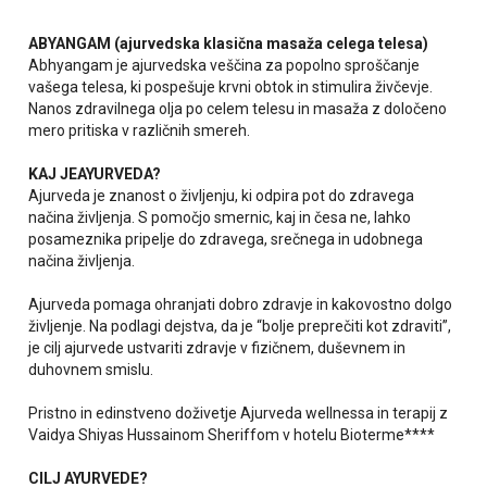
ABYANGAM (ajurvedska klasična masaža celega telesa)
Abhyangam je ajurvedska veščina za popolno sproščanje
vašega telesa, ki pospešuje krvni obtok in stimulira živčevje.
Nanos zdravilnega olja po celem telesu in masaža z določeno
mero pritiska v različnih smereh.
KAJ JEAYURVEDA?
Ajurveda je znanost o življenju, ki odpira pot do zdravega
načina življenja. S pomočjo smernic, kaj in česa ne, lahko
posameznika pripelje do zdravega, srečnega in udobnega
načina življenja.
Ajurveda pomaga ohranjati dobro zdravje in kakovostno dolgo
življenje. Na podlagi dejstva, da je “bolje preprečiti kot zdraviti”,
je cilj ajurvede ustvariti zdravje v fizičnem, duševnem in
duhovnem smislu.
Pristno in edinstveno doživetje Ajurveda wellnessa in terapij z
Vaidya Shiyas Hussainom Sheriffom v hotelu Bioterme****
CILJ AYURVEDE?