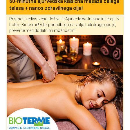
60-minutna ajurvedska klasična masaža celega
telesa + nanos zdravilnega olja!
Pristno in edinstveno doživetje Ajurveda wellnessa in terapij v
hotelu Bioterme! V tej ponudbi so na voljo tudi druge opcije,
preverite med dodatnimi možnostmi!