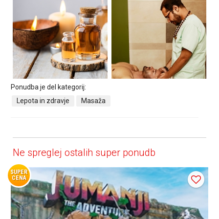
Ponudba je del kategorij:
Lepota in zdravje
Masaža
Ne spreglej ostalih super ponudb
SUPER
CENA