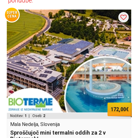
ponudbe:
SUPER
CENA
172,00€
Nočitev:
1
| Oseb:
2
Mala Nedelja, Slovenija
Sproščujoč mini termalni oddih za 2 v