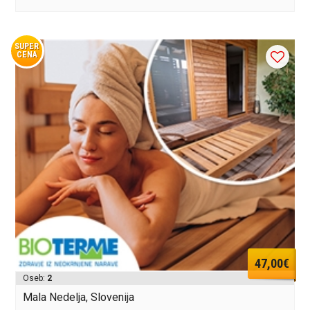
SUPER
CENA
47,00€
Oseb:
2
Mala Nedelja, Slovenija