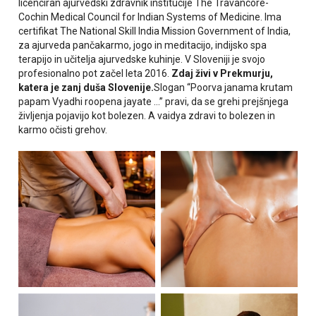
licenciran ajurvedski zdravnik institucije The Travancore-
Cochin Medical Council for Indian Systems of Medicine. Ima
certifikat The National Skill India Mission Government of India,
za ajurveda pančakarmo, jogo in meditacijo, indijsko spa
terapijo in učitelja ajurvedske kuhinje. V Sloveniji je svojo
profesionalno pot začel leta 2016.
Zdaj živi
v Prekmurju,
katera je zanj duša Slovenije.
Slogan “Poorva janama krutam
papam Vyadhi roopena jayate …” pravi, da se grehi prejšnjega
življenja pojavijo kot bolezen. A vaidya zdravi to bolezen in
karmo očisti grehov.