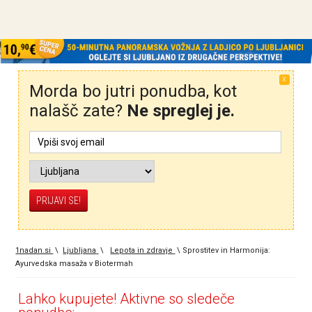
X
Morda bo jutri ponudba, kot
nalašč zate?
Ne spreglej je.
1nadan.si
\
Ljubljana
\
Lepota in zdravje
\
Sprostitev in Harmonija:
Ayurvedska masaža v Biotermah
Lahko kupujete! Aktivne so sledeče