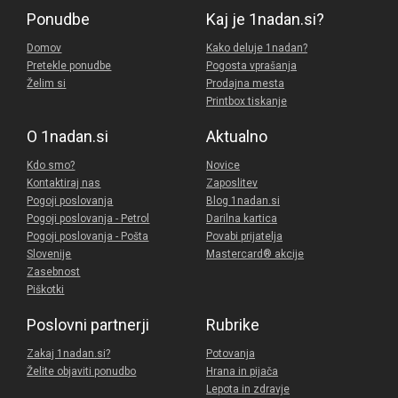
Ponudbe
Kaj je 1nadan.si?
Domov
Kako deluje 1nadan?
Pretekle ponudbe
Pogosta vprašanja
Želim si
Prodajna mesta
Printbox tiskanje
O 1nadan.si
Aktualno
Kdo smo?
Novice
Kontaktiraj nas
Zaposlitev
Pogoji poslovanja
Blog 1nadan.si
Pogoji poslovanja - Petrol
Darilna kartica
Pogoji poslovanja - Pošta
Povabi prijatelja
Slovenije
Mastercard® akcije
Zasebnost
Piškotki
Poslovni partnerji
Rubrike
Zakaj 1nadan.si?
Potovanja
Želite objaviti ponudbo
Hrana in pijača
Lepota in zdravje