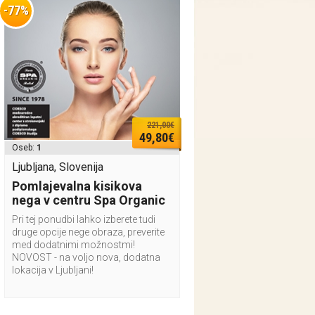
-77%
221,00€
49,80€
Oseb:
1
Ljubljana, Slovenija
Pomlajevalna kisikova
nega v centru Spa Organic
Pri tej ponudbi lahko izberete tudi
druge opcije nege obraza, preverite
med dodatnimi možnostmi!
NOVOST - na voljo nova, dodatna
lokacija v Ljubljani!