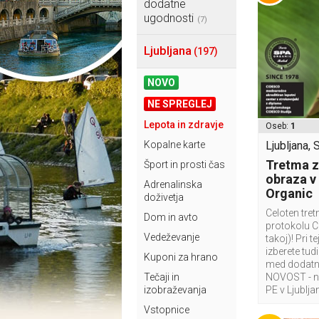
dodatne
ugodnosti
(7)
Ljubljana
(197)
NOVO
NE SPREGLEJ
Lepota in zdravje
Oseb:
1
Kopalne karte
Ljubljana, 
Tretma z
Šport in prosti čas
obraza v
Adrenalinska
Organic
doživetja
Celoten tret
Dom in avto
protokolu C
Vedeževanje
takoj)! Pri 
izberete tudi
Kuponi za hrano
med dodatn
Tečaji in
NOVOST - na
izobraževanja
PE v Ljubljan
Vstopnice