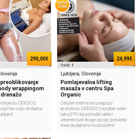
SUPER
CENA
290,00€
24,99€
Oseb:
1
Slovenija
Ljubljana, Slovenija
 preoblikovanje
Pomlajevalna lifting
 body wrappingom
masaža v centru Spa
o drenažo
Organic
protokolu CIDESCO,
Celoten tretma se izvaja po
ija! Na voljo dodatna
protokolu CIDESCO (rezultat viden
ubljani!
takoj)! Pri tej ponudbi lahko
izberete tudi druge opcije, preverite
med dodatnimi možnostmi!