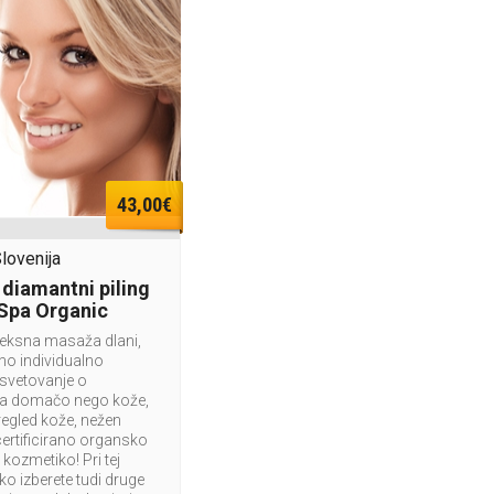
43,00€
Slovenija
 diamantni piling
 Spa Organic
leksna masaža dlani,
vno individualno
 svetovanje o
za domačo nego kože,
regled kože, nežen
ertificirano organsko
kozmetiko! Pri tej
o izberete tudi druge