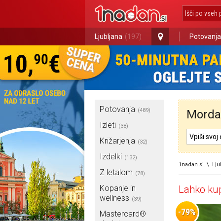
Ljubljana
(197)
Potovanja
Potovanja
(489)
Morda 
Izleti
(38)
Križarjenja
(32)
Izdelki
(132)
1nadan.si
\
Lju
Z letalom
(78)
Kopanje in
Lahko kup
wellness
(39)
-79%
Mastercard®