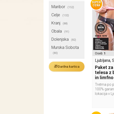
SUPER
CENA
Maribor
(152)
Celje
(132)
Kranj
(88)
Obala
(91)
Dolenjska
(82)
Murska Sobota
(80)
Oseb:
1
Ljubljana, 
🎁
Darilna kartica
Paket za
telesa z
in limfn
Tretma po 
100% garanc
lokacija v Lj