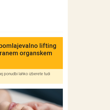
pomlajevalno lifting
iciranem organskem
ej ponudbi lahko izberete tudi