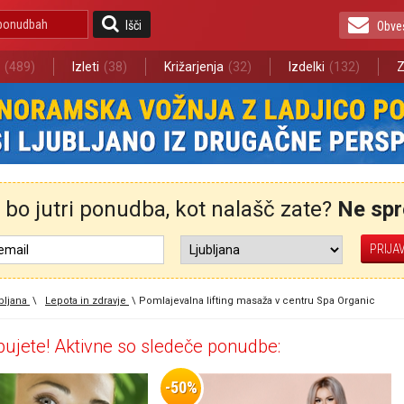
Išči
Obve
(489)
Izleti
(38)
Križarjenja
(32)
Izdelki
(132)
Z
bo jutri ponudba, kot nalašč zate?
Ne spre
bljana
\
Lepota in zdravje
\
Pomlajevalna lifting masaža v centru Spa Organic
ujete! Aktivne so sledeče ponudbe:
-50%