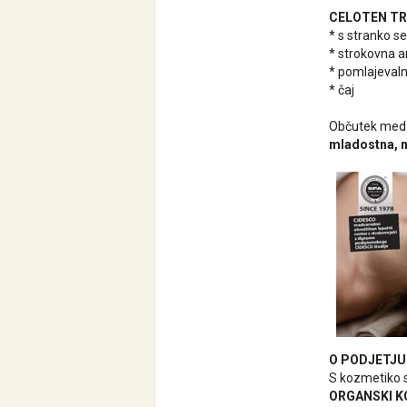
CELOTEN TRE
* s stranko se
* strokovna an
* pomlajevaln
* čaj
Občutek med
mladostna, 
O PODJETJU
S kozmetiko s
ORGANSKI K