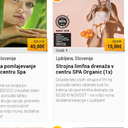
221,11€
30,00€
45,00€
15,00€
Oseb:
1
Slovenija
Ljubljana, Slovenija
a pomlajevanje
Strojna limfna drenaža v
 centru Spa
centru SPA Organic (1x)
Očistite telo vseh strupov! Pri tej
ponudbi lahko izberete tudi 5x
ma se izvaja po
tretma strojne limfne drenaže za
IDESCO (rezultat viden
65,00 €! NOVOST - na voljo nova,
tej ponudbi lahko
dodatna lokacija v Ljubljani!
 druge opcije, preverite
imi možnostmi!
 voljo nova, dodatna
i!