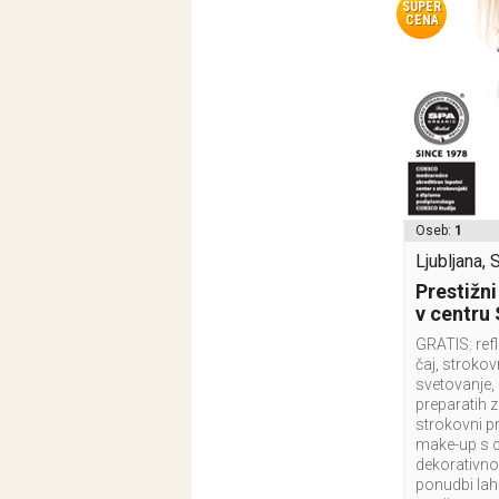
SUPER
CENA
Oseb:
1
Ljubljana, 
Prestižni
v centru
GRATIS: ref
čaj, stroko
svetovanje,
preparatih 
strokovni p
make-up s c
dekorativno 
ponudbi lahk