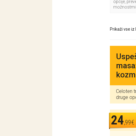
opcije, pre
možnostmi
Prikaži vse iz
Uspeš
masaž
kozme
Celoten t
druge op
24
,99€