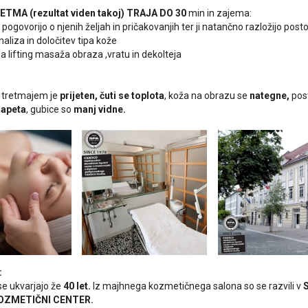
TMA (rezultat viden takoj) TRAJA DO 30
min in zajema:
 pogovorijo o njenih željah in pričakovanjih ter ji natančno razložijo post
aliza in določitev tipa kože
a lifting masaža obraza ,vratu in dekolteja
 tretmajem je
prijeten, čuti se toplota
, koža na obrazu se
nategne,
pos
napeta
, gubice so
manj vidne.
:
e ukvarjajo že
40 let.
Iz majhnega kozmetičnega salona so se razvili v
OZMETIČNI CENTER.