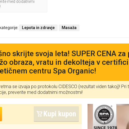
verite med dodatnimi
!
 kategorije:
Lepota in zdravje
Masaža
no skrijte svoja leta! SUPER CENA za 
o obraza, vratu in dekolteja v certif
tičnem centru Spa Organic!
retma se izvaja po protokolu CIDESCO (rezultat viden takoj)! Pri t
cije, preverite med dodatnimi možnostmi!
Kupi kupon