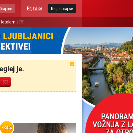
Prijavi se
ščaj me
Registriraj se
 letalom
(78)
X
glej je.
-84%