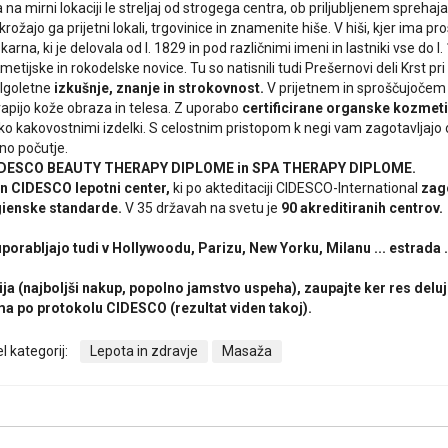
na mirni lokaciji le streljaj od strogega centra, ob priljubljenem spreha
bkrožajo ga prijetni lokali, trgovinice in znamenite hiše. V hiši, kjer ima p
arna, ki je delovala od l. 1829 in pod različnimi imeni in lastniki vse do l. 1
etijske in rokodelske novice. Tu so natisnili tudi Prešernovi deli Krst pri 
olgoletne
izkušnje, znanje in strokovnost.
V prijetnem in sproščujočem
apijo kože obraza in telesa. Z uporabo
certificirane organske kozmet
oko kakovostnimi izdelki. S celostnim pristopom k negi vam zagotavljajo
sno počutje.
CIDESCO BEAUTY THERAPY DIPLOME in SPA THERAPY DIPLOME.
an CIDESCO lepotni center,
ki po akteditaciji CIDESCO-International
zago
gienske standarde.
V 35 državah na svetu je
90 akreditiranih centrov.
porabljajo tudi v Hollywoodu, Parizu, New Yorku, Milanu ... estrada .
ja (najboljši nakup, popolno jamstvo uspeha), zaupajte ker res del
ma po protokolu CIDESCO (rezultat viden takoj).
l kategorij:
Lepota in zdravje
Masaža