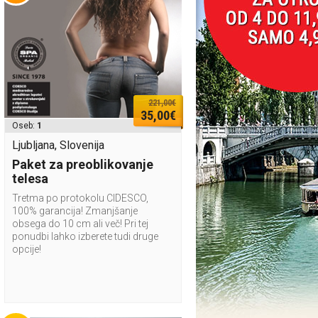
221,00€
35,00€
Oseb:
1
Ljubljana, Slovenija
Paket za preoblikovanje
telesa
Tretma po protokolu CIDESCO,
100% garancija! Zmanjšanje
obsega do 10 cm ali več! Pri tej
ponudbi lahko izberete tudi druge
opcije!