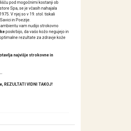
jališču pod mogočnimi kostanji ob
rostore Spa, se je včasih nahajala
975. V njej so v 19. stol. tiskali
Savici in Poezije.
 ambientu vam nudijo strokovno
ike
poskrbijo, da vašo kožo negujejo in
 optimalne rezultate za zdravje kože
tavlja najvišje strokovne in
..
uje, REZULTATI VIDNI TAKOJ!