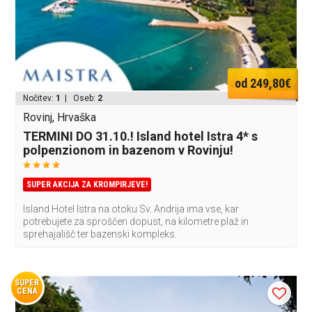
od 249,80€
Nočitev:
1
| Oseb:
2
Rovinj, Hrvaška
TERMINI DO 31.10.! Island hotel Istra 4* s
polpenzionom in bazenom v Rovinju!
SUPER AKCIJA ZA KROMPIRJEVE!
Island Hotel Istra na otoku Sv. Andrija ima vse, kar
potrebujete za sproščen dopust, na kilometre plaž in
sprehajališč ter bazenski kompleks.
SUPER
CENA