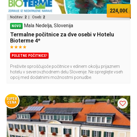
224,00€
Nočitev:
2
| Oseb:
2
Mala Nedelja, Slovenija
NOVO
Termalne počitnice za dve osebi v Hotelu
Bioterme 4*
POLETNE POČITNICE!
Preživite sproščujoče počitnice v edinem okolju prijaznem
hotelu v severovzhodnem delu Slovenije. Ne spreglejte vseh
opcij med dodatnimi možnostmi ponudbe.
SUPER
CENA