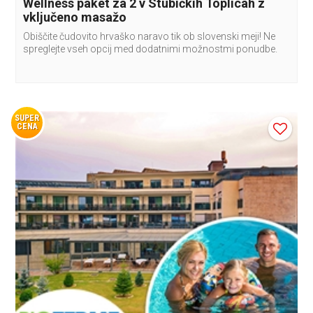
Wellness paket za 2 v Stubičkih Toplicah z
vključeno masažo
Obiščite čudovito hrvaško naravo tik ob slovenski meji! Ne
spreglejte vseh opcij med dodatnimi možnostmi ponudbe.
SUPER
CENA