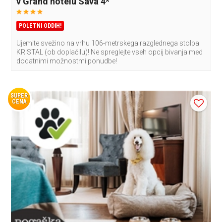
v Grand hotelu Sava 4*
POLETNI ODDIH!
Ujemite svežino na vrhu 106-metrskega razglednega stolpa
KRISTAL (ob doplačilu)! Ne spreglejte vseh opcij bivanja med
dodatnimi možnostmi ponudbe!
SUPER
CENA