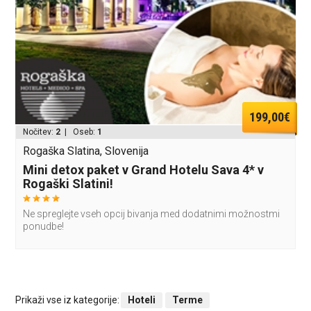
199,00€
Nočitev:
2
| Oseb:
1
Rogaška Slatina, Slovenija
Mini detox paket v Grand Hotelu Sava 4* v
Rogaški Slatini!
Ne spreglejte vseh opcij bivanja med dodatnimi možnostmi
ponudbe!
Prikaži vse iz kategorije:
Hoteli
Terme