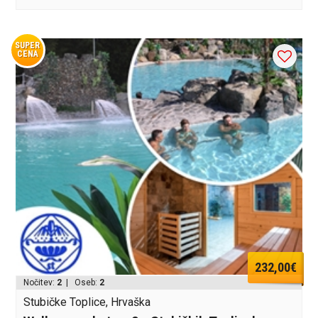
SUPER
CENA
232,00€
Nočitev:
2
| Oseb:
2
Stubičke Toplice, Hrvaška