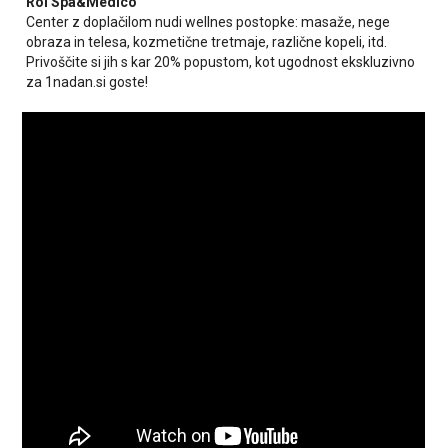
Roi Spa&Medico
Center z doplačilom nudi wellnes postopke: masaže, nege
obraza in telesa, kozmetične tretmaje, različne kopeli, itd.
Privoščite si jih s kar 20% popustom, kot ugodnost ekskluzivno
za 1nadan.si goste!