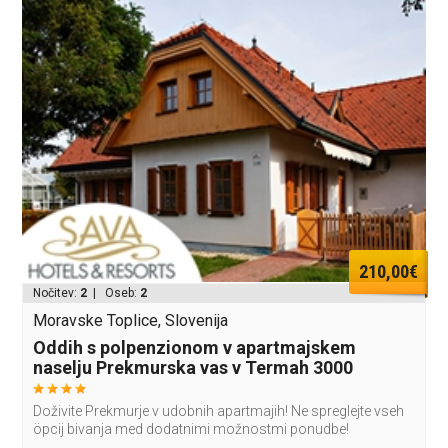
210,00€
Nočitev:
2
| Oseb:
2
Moravske Toplice, Slovenija
Oddih s polpenzionom v apartmajskem
naselju Prekmurska vas v Termah 3000
Doživite Prekmurje v udobnih apartmajih! Ne spreglejte vseh
öpcij bivanja med dodatnimi možnostmi ponudbe!