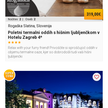
319,00€
Nočitev:
2
| Oseb:
2
Rogaška Slatina, Slovenija
Poletni termalni oddih s hišnim ljubljenčkom v
Hotelu Zagreb 4*
Relax with your furry friend! Privoščite si sproščujoč oddih v
objemu termalne oaze, kjer so dobrodošli tudi vaši hišni
ljubljenčki
SUPER
CENA