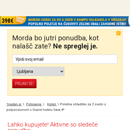
X
Morda bo jutri ponudba, kot
nalašč zate?
Ne spreglej je.
1nadan.si
\
Potovanja
\
Hoteli
\
Poletna ohladitev za 2 osebi s
polpenzionom v Grand hotelu Sava 4*
Lahko kupujete! Aktivne so sledeče