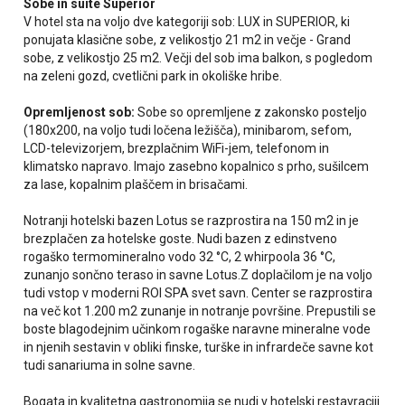
Sobe in suite Superior
V hotel sta na voljo dve kategoriji sob: LUX in SUPERIOR, ki
ponujata klasične sobe, z velikostjo 21 m2 in večje - Grand
sobe, z velikostjo 25 m2. Večji del sob ima balkon, s pogledom
na zeleni gozd, cvetlični park in okoliške hribe.
Opremljenost sob:
Sobe so opremljene z zakonsko posteljo
(180x200, na voljo tudi ločena ležišča), minibarom, sefom,
LCD-televizorjem, brezplačnim WiFi-jem, telefonom in
klimatsko napravo. Imajo zasebno kopalnico s prho, sušilcem
za lase, kopalnim plaščem in brisačami.
Notranji hotelski bazen Lotus se razprostira na 150 m2 in je
brezplačen za hotelske goste. Nudi bazen z edinstveno
rogaško termomineralno vodo 32 °C, 2 whirpoola 36 °C,
zunanjo sončno teraso in savne Lotus.Z doplačilom je na voljo
tudi vstop v moderni ROI SPA svet savn. Center se razprostira
na več kot 1.200 m2 zunanje in notranje površine. Prepustili se
boste blagodejnim učinkom rogaške naravne mineralne vode
in njenih sestavin v obliki finske, turške in infrardeče savne kot
tudi sanariuma in solne savne.
Bogata in kvalitetna gastronomija se nudi v hotelski restavraciji