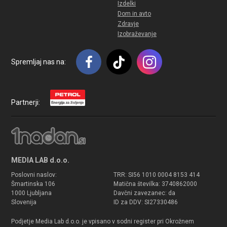
Izdelki
Dom in avto
Zdravje
Izobraževanje
Spremljaj nas na:
Partnerji:
MEDIA LAB d.o.o.
Poslovni naslov:
TRR: SI56 1010 0004 8153 414
Šmartinska 106
Matična številka: 3740862000
1000 Ljubljana
Davčni zavezanec: da
Slovenija
ID za DDV: SI27330486
Podjetje Media Lab d.o.o. je vpisano v sodni register pri Okrožnem