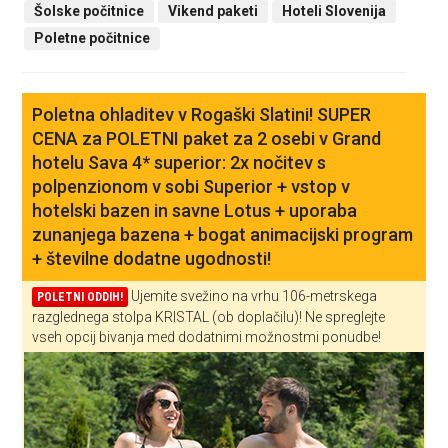
Šolske počitnice
Vikend paketi
Hoteli Slovenija
Poletne počitnice
Poletna ohladitev v Rogaški Slatini! SUPER
CENA za POLETNI paket za 2 osebi v Grand
hotelu Sava 4* superior: 2x nočitev s
polpenzionom v sobi Superior + vstop v
hotelski bazen in savne Lotus + uporaba
zunanjega bazena + bogat animacijski program
+ številne dodatne ugodnosti!
Ujemite svežino na vrhu 106-metrskega
POLETNI ODDIH!
razglednega stolpa KRISTAL (ob doplačilu)! Ne spreglejte
vseh opcij bivanja med dodatnimi možnostmi ponudbe!