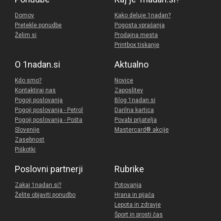
Domov
Kako deluje 1nadan?
Pretekle ponudbe
Pogosta vprašanja
Želim si
Prodajna mesta
Printbox tiskanje
O 1nadan.si
Aktualno
Kdo smo?
Novice
Kontaktiraj nas
Zaposlitev
Pogoji poslovanja
Blog 1nadan.si
Pogoji poslovanja - Petrol
Darilna kartica
Pogoji poslovanja - Pošta
Povabi prijatelja
Slovenije
Mastercard® akcije
Zasebnost
Piškotki
Poslovni partnerji
Rubrike
Zakaj 1nadan.si?
Potovanja
Želite objaviti ponudbo
Hrana in pijača
Lepota in zdravje
Šport in prosti čas