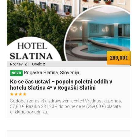
289,00€
Nočitev:
2
| Oseb:
2
Rogaška Slatina, Slovenija
NOVO
Ko se čas ustavi – popoln poletni oddih v
hotelu Slatina 4* v Rogaški Slatini
Sodoben zdraviliški zdravstveni center! Vrednost kupona je
57,80 €. Razliko 231,20 € do polne cene (289,00 €) plačate
direktno ponudniku.