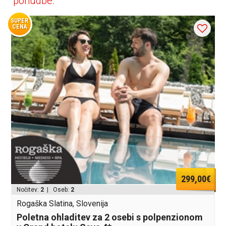
ponudbe:
SUPER
CENA
299,00€
Nočitev:
2
| Oseb:
2
Rogaška Slatina, Slovenija
Poletna ohladitev za 2 osebi s polpenzionom