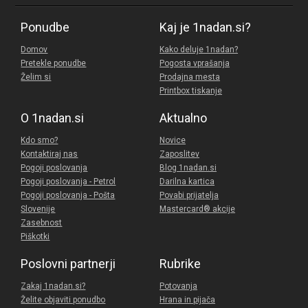
Ponudbe
Kaj je 1nadan.si?
Domov
Kako deluje 1nadan?
Pretekle ponudbe
Pogosta vprašanja
Želim si
Prodajna mesta
Printbox tiskanje
O 1nadan.si
Aktualno
Kdo smo?
Novice
Kontaktiraj nas
Zaposlitev
Pogoji poslovanja
Blog 1nadan.si
Pogoji poslovanja - Petrol
Darilna kartica
Pogoji poslovanja - Pošta
Povabi prijatelja
Slovenije
Mastercard® akcije
Zasebnost
Piškotki
Poslovni partnerji
Rubrike
Zakaj 1nadan.si?
Potovanja
Želite objaviti ponudbo
Hrana in pijača