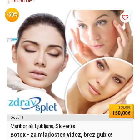
ponudbe:
-50%
300,00€
150,00€
Oseb:
1
Maribor ali Ljubljana, Slovenija
Botox - za mladosten videz, brez gubic!