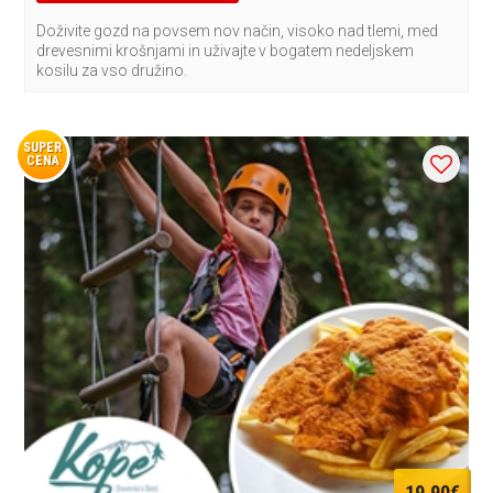
Doživite gozd na povsem nov način, visoko nad tlemi, med
drevesnimi krošnjami in uživajte v bogatem nedeljskem
kosilu za vso družino.
SUPER
CENA
19,90€