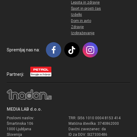
Lepota in zdravje
Šport in prosti čas
Izdelki
Dom in avto
Zdravje
Izobraževanje
Spremljaj nas na:
Partnerji:
MEDIA LAB d.o.o.
Poslovni naslov:
TRR: SI56 1010 0004 8153 414
Šmartinska 106
Matična številka: 3740862000
1000 Ljubljana
Davčni zavezanec: da
Slovenija
ID za DDV: SI27330486