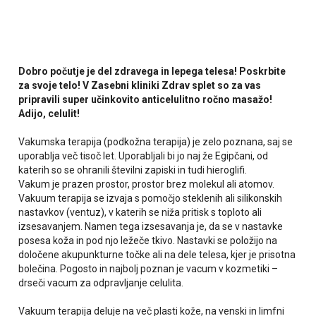
Dobro počutje je del zdravega in lepega telesa! Poskrbite
za svoje telo! V Zasebni kliniki Zdrav splet so za vas
pripravili super učinkovito anticelulitno ročno masažo!
Adijo, celulit!
Vakumska terapija (podkožna terapija) je zelo poznana, saj se
uporablja več tisoč let. Uporabljali bi jo naj že Egipčani, od
katerih so se ohranili številni zapiski in tudi hieroglifi.
Vakum je prazen prostor, prostor brez molekul ali atomov.
Vakuum terapija se izvaja s pomočjo steklenih ali silikonskih
nastavkov (ventuz), v katerih se niža pritisk s toploto ali
izsesavanjem. Namen tega izsesavanja je, da se v nastavke
posesa koža in pod njo ležeče tkivo. Nastavki se položijo na
določene akupunkturne točke ali na dele telesa, kjer je prisotna
bolečina. Pogosto in najbolj poznan je vacum v kozmetiki –
drseči vacum za odpravljanje celulita.
Vakuum terapija deluje na več plasti kože, na venski in limfni