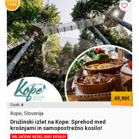
SUPER
CENA
49,90€
Oseb:
4
Kope, Slovenija
Družinski izlet na Kope: Sprehod med
krošnjami in samopostrežno kosilo!
VKLJUČENO NEDELJSKO KOSILO!