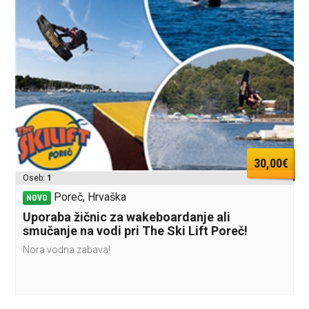
30,00€
Oseb:
1
Poreč, Hrvaška
NOVO
Uporaba žičnic za wakeboardanje ali
smučanje na vodi pri The Ski Lift Poreč!
Nora vodna zabava!