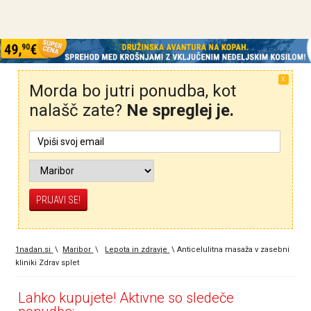
X
Morda bo jutri ponudba, kot
nalašč zate?
Ne spreglej je.
1nadan.si
\
Maribor
\
Lepota in zdravje
\
Anticelulitna masaža v zasebni
kliniki Zdrav splet
Lahko kupujete! Aktivne so sledeče