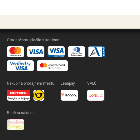
Omogočamo plačila s karticami
Nakup na prodajnem mestu
Leanpay
VALÚ
Bančna nakazila