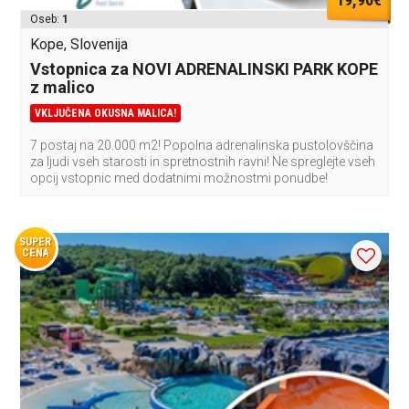
Oseb:
1
Kope, Slovenija
Vstopnica za NOVI ADRENALINSKI PARK KOPE
z malico
VKLJUČENA OKUSNA MALICA!
7 postaj na 20.000 m2! Popolna adrenalinska pustolovščina
za ljudi vseh starosti in spretnostnih ravni! Ne spreglejte vseh
opcij vstopnic med dodatnimi možnostmi ponudbe!
SUPER
CENA