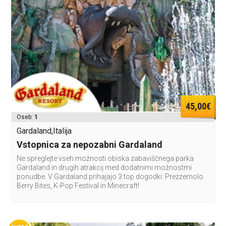
45,00€
Oseb:
1
Gardaland,Italija
Vstopnica za nepozabni Gardaland
Ne spreglejte vseh možnosti obiska zabaviščnega parka
Gardaland in drugih atrakcij med dodatnimi možnostmi
ponudbe. V Gardaland prihajajo 3 top dogodki: Prezzemolo
Berry Bites, K-Pop Festival in Minecraft!