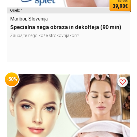
82,00€
39,90€
Oseb:
1
Maribor, Slovenija
Specialna nega obraza in dekolteja (90 min)
Zaupajte nego kože strokovnjakom!
-50%