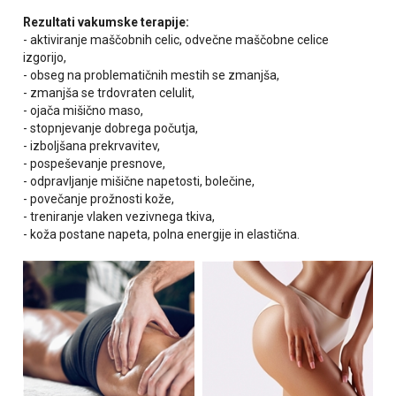
Rezultati vakumske terapije:
- aktiviranje maščobnih celic, odvečne maščobne celice
izgorijo,
- obseg na problematičnih mestih se zmanjša,
- zmanjša se trdovraten celulit,
- ojača mišično maso,
- stopnjevanje dobrega počutja,
- izboljšana prekrvavitev,
- pospeševanje presnove,
- odpravljanje mišične napetosti, bolečine,
- povečanje prožnosti kože,
- treniranje vlaken vezivnega tkiva,
- koža postane napeta, polna energije in elastična.