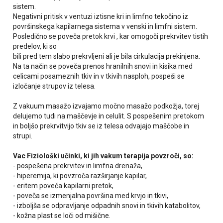
sistem.
Negativni pritisk v ventuzi iztisne kri in limfno tekočino iz
površinskega kapilarnega sistema v venski in limfni sistem.
Posledično se poveča pretok krvi , kar omogoči prekrvitev tistih
predelov, ki so
bili pred tem slabo prekrvljeni ali je bila cirkulacija prekinjena.
Na ta način se poveča prenos hranilnih snovi in kisika med
celicami posameznih tkiv in v tkivih nasploh, pospeši se
izločanje strupov iz telesa.
Z vakuum masažo izvajamo močno masažo podkožja, torej
delujemo tudi na maščevje in celulit. S pospešenim pretokom
in boljšo prekrvitvijo tkiv se iz telesa odvajajo maščobe in
strupi.
Vac Fiziološki učinki, ki jih vakum terapija povzroči, so:
- pospešena prekrvitev in limfna drenaža,
- hiperemija, ki povzroča razširjanje kapilar,
- eritem poveča kapilarni pretok,
- poveča se izmenjalna površina med krvjo in tkivi,
- izboljša se odpravljanje odpadnih snovi in tkivih katabolitov,
- kožna plast se loči od mišične.