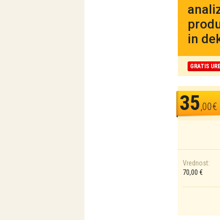
anali
produ
in de
GRATIS UR
35
,00€
Vrednost:
70,00 €