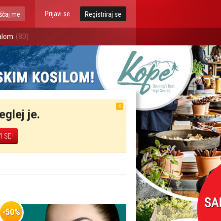
Prijavi se
ščaj me
Registriraj se
talom
(80)
X
glej je.
-50%