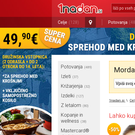
Celje
(128)
Potovanja
(4
Potovanja
(489)
Morda 
Izleti
(37)
Križarjenja
(32)
Izdelki
(127)
1nadan.si
\
Cel
Z letalom
(80)
Kopanje in
Lahko kup
wellness
(38)
-50%
Mastercard®