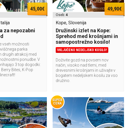
45,00€
49,90€
Oseb:
4
talija
Kope, Slovenija
a za nepozabni
Družinski izlet na Kope:
nd
Sprehod med krošnjami in
samopostrežno kosilo!
te vseh možnosti
aviščnega parka
VKLJUČENO NEDELJSKO KOSILO!
n drugih atrakcij med
možnostmi ponudbe. V
Doživite gozd na povsem nov
rihajajo 3 top dogodki:
način, visoko nad tlemi, med
Berry Bites, K-Pop
drevesnimi krošnjami in uživajte v
Minecraft!
bogatem nedeljskem kosilu za vso
družino.
SUPER
CENA