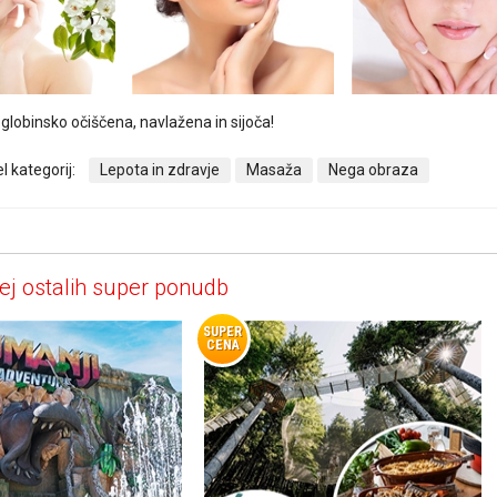
globinsko očiščena, navlažena in sijoča!
l kategorij:
Lepota in zdravje
Masaža
Nega obraza
ej ostalih super ponudb
SUPER
CENA