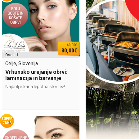
60,00€
30,00€
Oseb:
1
Celje, Slovenija
Vrhunsko urejanje obrvi:
laminacija in barvanje
Najbolj iskana lepotna storitev!
SUPER
CENA