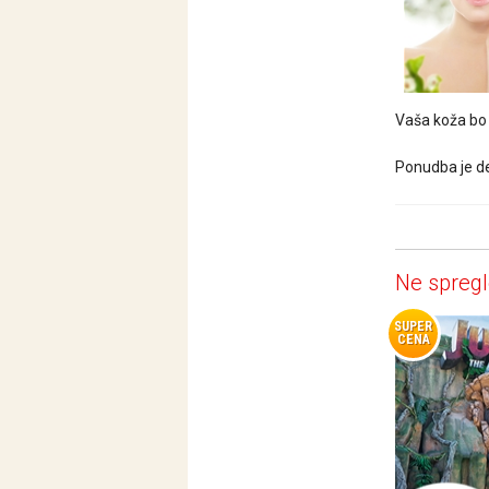
Vaša koža bo 
Ponudba je de
Ne spregl
SUPER
CENA