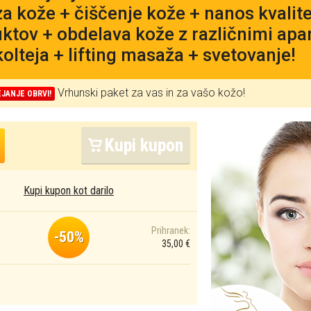
za kože + čiščenje kože + nanos kvalit
ktov + obdelava kože z različnimi apa
kolteja + lifting masaža + svetovanje!
Vrhunski paket za vas in za vašo kožo!
EJANJE OBRVI!
Kupi kupon
Kupi kupon kot darilo
Prihranek:
-50%
35,00 €