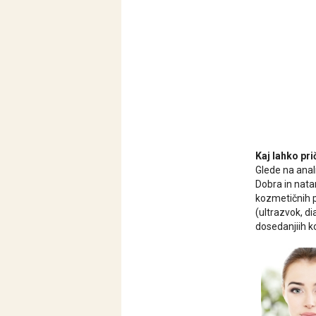
Kaj lahko pr
Glede na anal
Dobra in natan
kozmetičnih p
(ultrazvok, di
dosedanjiih ko