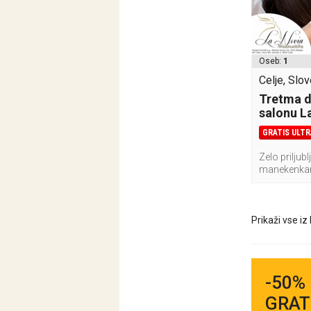
Oseb:
1
Celje, Slov
Tretma d
salonu L
GRATIS ULT
Zelo prilju
manekenkami
Prikaži vse iz
-50% 
GRATI