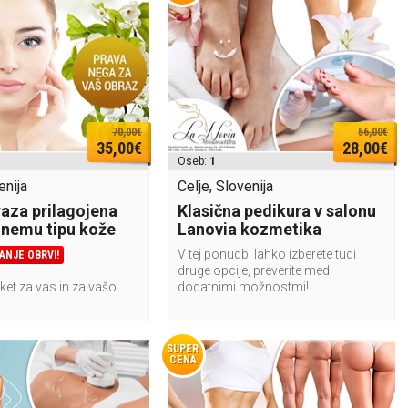
70,00€
56,00€
35,00€
28,00€
Oseb:
1
enija
Celje, Slovenija
aza prilagojena
Klasična pedikura v salonu
nemu tipu kože
Lanovia kozmetika
V tej ponudbi lahko izberete tudi
ANJE OBRVI!
druge opcije, preverite med
ket za vas in za vašo
dodatnimi možnostmi!
SUPER
CENA