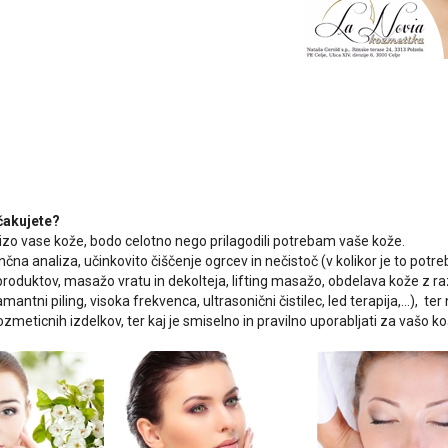
ičakujete?
izo vase kože, bodo celotno nego prilagodili potrebam vaše kože.
čna analiza, učinkovito čiščenje ogrcev in nečistoč (v kolikor je to potreb
roduktov, masažo vratu in dekolteja, lifting masažo, obdelava kože z ra
amantni piling, visoka frekvenca, ultrasonični čistilec, led terapija,...), t
zmeticnih izdelkov, ter kaj je smiselno in pravilno uporabljati za vašo ko