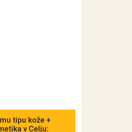
mu tipu kože +
etika v Celju: