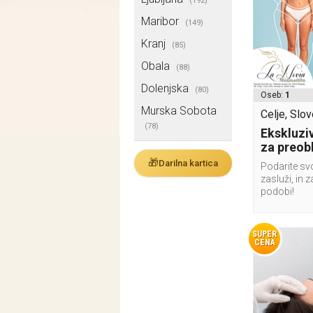
(192)
Maribor
(149)
Kranj
(85)
Obala
(88)
Dolenjska
(80)
Oseb:
1
Murska Sobota
Celje, Slov
(78)
Ekskluziv
za preob
🎁
Darilna kartica
Podarite svo
zasluži, in z
podobi!
SUPER
CENA