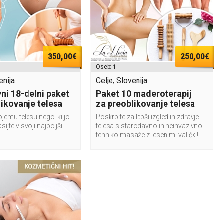
350,00€
250,00€
Oseb:
1
enija
Celje, Slovenija
ni 18-delni paket
Paket 10 maderoterapij
likovanje telesa
za preoblikovanje telesa
jemu telesu nego, ki jo
Poskrbite za lepši izgled in zdravje
asijte v svoji najboljši
telesa s starodavno in neinvazivno
tehniko masaže z lesenimi valjčki!