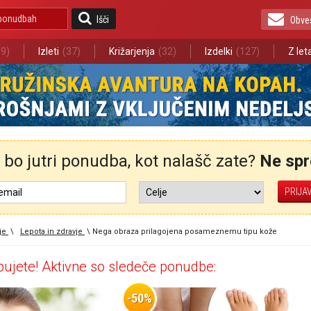
Išči
Obve
89)
Izleti
(37)
Križarjenja
(32)
Izdelki
(127)
Z le
bo jutri ponudba, kot nalašč zate?
Ne spre
je
\
Lepota in zdravje
\
Nega obraza prilagojena posameznemu tipu kože
ujete! Aktivne so sledeče ponudbe:
-50%