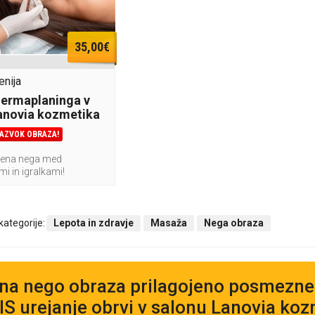
35,00€
enija
ermaplaninga v
anovia kozmetika
RAZVOK OBRAZA!
bljena nega med
 in igralkami!
 kategorije:
Lepota in zdravje
Masaža
Nega obraza
na nego obraza prilagojeno posmezne
S urejanje obrvi v salonu Lanovia kozm