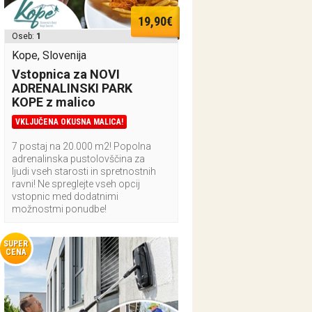
19,90€
Oseb:
1
Kope, Slovenija
Vstopnica za NOVI
ADRENALINSKI PARK
KOPE z malico
VKLJUČENA OKUSNA MALICA!
7 postaj na 20.000 m2! Popolna
adrenalinska pustolovščina za
ljudi vseh starosti in spretnostnih
ravni! Ne spreglejte vseh opcij
vstopnic med dodatnimi
možnostmi ponudbe!
SUPER
CENA