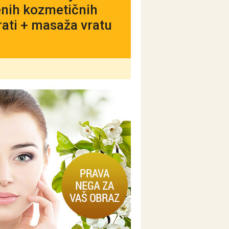
enih kozmetičnih
rati + masaža vratu