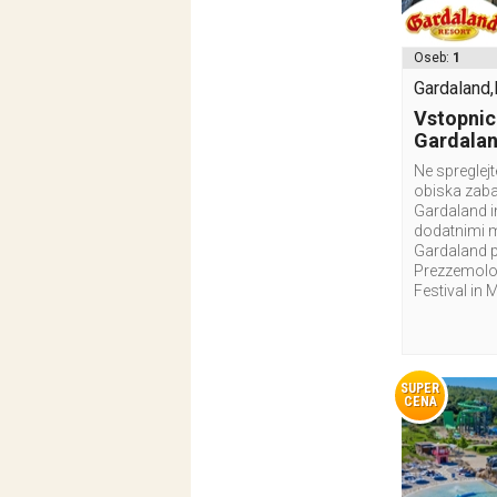
Oseb:
1
Gardaland,I
Vstopnic
Gardala
Ne spreglej
obiska zab
Gardaland i
dodatnimi 
Gardaland p
Prezzemolo 
Festival in 
SUPER
CENA