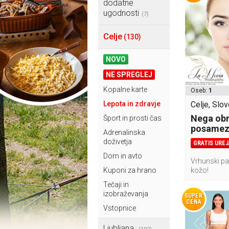
dodatne
ugodnosti
(7)
Celje
(130)
NOVO
NE SPREGLEJ
Kopalne karte
Oseb:
1
Lepota in zdravje
Celje, Slov
Nega obr
Šport in prosti čas
posamez
Adrenalinska
doživetja
GRATIS UREJ
Dom in avto
Vrhunski pa
Kuponi za hrano
kožo!
Tečaji in
izobraževanja
SUPER
CENA
Vstopnice
Ljubljana