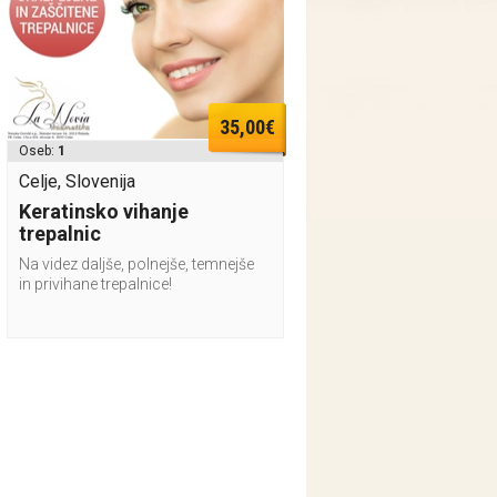
35,00€
Oseb:
1
Celje, Slovenija
Keratinsko vihanje
trepalnic
Na videz daljše, polnejše, temnejše
in privihane trepalnice!