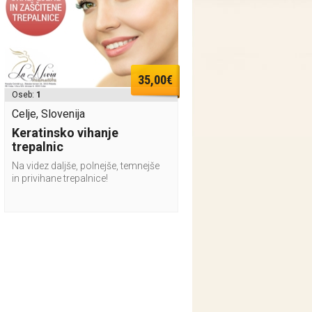
35,00€
Oseb:
1
Celje, Slovenija
Keratinsko vihanje
trepalnic
Na videz daljše, polnejše, temnejše
in privihane trepalnice!