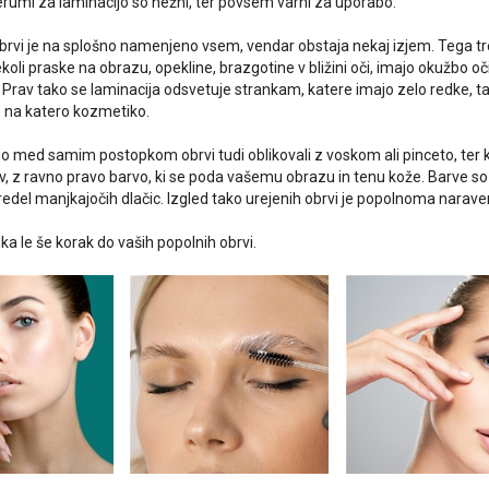
erumi za laminacijo so nežni, ter povsem varni za uporabo.
brvi je na splošno namenjeno vsem, vendar obstaja nekaj izjem. Tega tr
oli praske na obrazu, opekline, brazgotine v bližini oči, imajo okužbo oči
 Prav tako se laminacija odsvetuje strankam, katere imajo zelo redke, tank
e na katero kozmetiko.
o med samim postopkom obrvi tudi oblikovali z voskom ali pinceto, ter
v, z ravno pravo barvo, ki se poda vašemu obrazu in tenu kože. Barve so
redel manjkajočih dlačic. Izgled tako urejenih obrvi je popolnoma narave
ka le še korak do vaših popolnih obrvi.