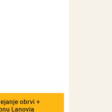
ejanje obrvi +
lonu Lanovia