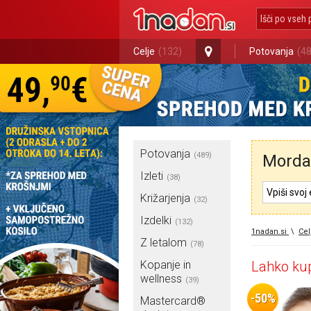
Celje
(132)
Potovanja
(4
Potovanja
(489)
Morda 
Izleti
(38)
Križarjenja
(32)
Izdelki
(132)
1nadan.si
\
Cel
Z letalom
(78)
Kopanje in
Lahko kup
wellness
(39)
-50%
Mastercard®