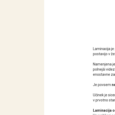
Laminacija je
postavijo v že
Namenjena je vs
polnejši videz
enostavne za
Je povsem
n
Učinek je sice
v prvotno stan
Laminacija o