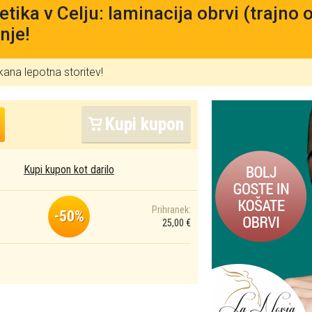
tika v Celju: laminacija obrvi (trajno 
nje!
skana lepotna storitev!
Kupi kupon
Kupi kupon kot darilo
Prihranek:
-50%
25,00 €