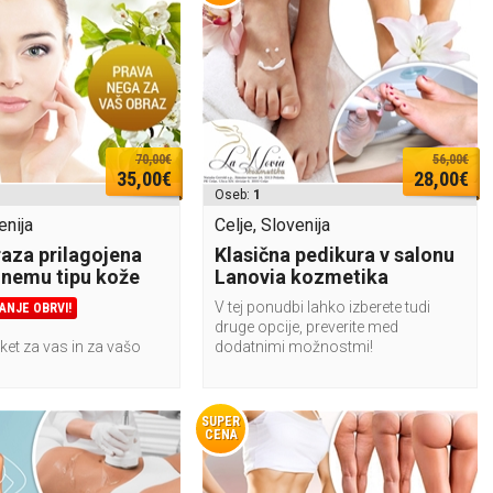
70,00€
56,00€
35,00€
28,00€
Oseb:
1
enija
Celje, Slovenija
aza prilagojena
Klasična pedikura v salonu
nemu tipu kože
Lanovia kozmetika
V tej ponudbi lahko izberete tudi
ANJE OBRVI!
druge opcije, preverite med
ket za vas in za vašo
dodatnimi možnostmi!
SUPER
CENA