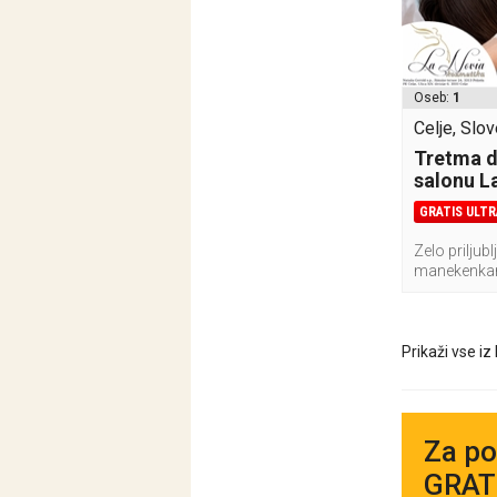
Oseb:
1
Celje, Slov
Tretma d
salonu L
GRATIS ULT
Zelo prilju
manekenkami
Prikaži vse iz
Za po
GRATI