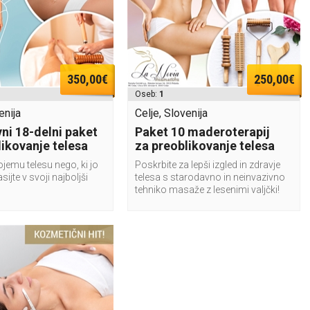
350,00€
250,00€
Oseb:
1
enija
Celje, Slovenija
ni 18-delni paket
Paket 10 maderoterapij
likovanje telesa
za preoblikovanje telesa
jemu telesu nego, ki jo
Poskrbite za lepši izgled in zdravje
asijte v svoji najboljši
telesa s starodavno in neinvazivno
tehniko masaže z lesenimi valjčki!