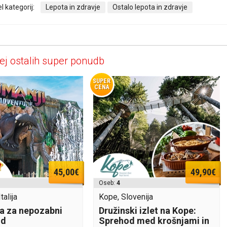
l kategorij:
Lepota in zdravje
Ostalo lepota in zdravje
ej ostalih super ponudb
SUPER
CENA
45,00€
49,90€
Oseb:
4
talija
Kope, Slovenija
a za nepozabni
Družinski izlet na Kope:
nd
Sprehod med krošnjami in