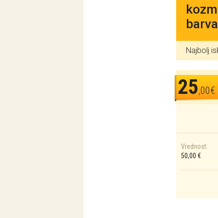
kozme
barva
Najbolj i
25
,00€
Vrednost:
50,00 €