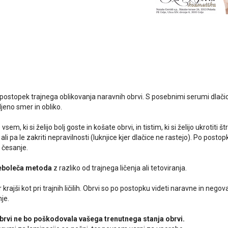
 postopek trajnega oblikovanja naravnih obrvi. S posebnimi serumi dlač
ljeno smer in obliko.
em, ki si želijo bolj goste in košate obrvi, in tistim, ki si želijo ukrotiti št
 ali pa le zakriti nepravilnosti (luknjice kjer dlačice ne rastejo). Po postop
 česanje.
eboleča metoda
z razliko od trajnega ličenja ali tetoviranja.
r krajši kot pri trajnih ličilih. Obrvi so po postopku videti naravne in negov
je.
brvi ne bo poškodovala vašega trenutnega stanja obrvi.