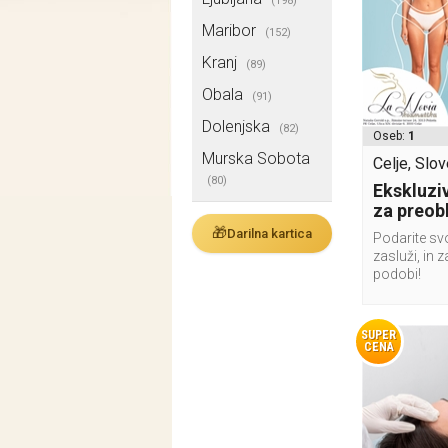
(198)
Maribor
(152)
Kranj
(89)
Obala
(91)
Dolenjska
(82)
Oseb:
1
Murska Sobota
Celje, Slov
(80)
Ekskluziv
za preob
🎁
Darilna kartica
Podarite svo
zasluži, in z
podobi!
SUPER
CENA