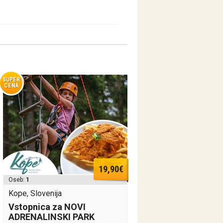
SUPER
CENA
19,90€
Oseb:
1
Kope, Slovenija
Vstopnica za NOVI
ADRENALINSKI PARK