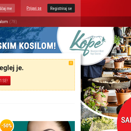
Prijavi se
ščaj me
Registriraj se
talom
(78)
X
glej je.
-50%