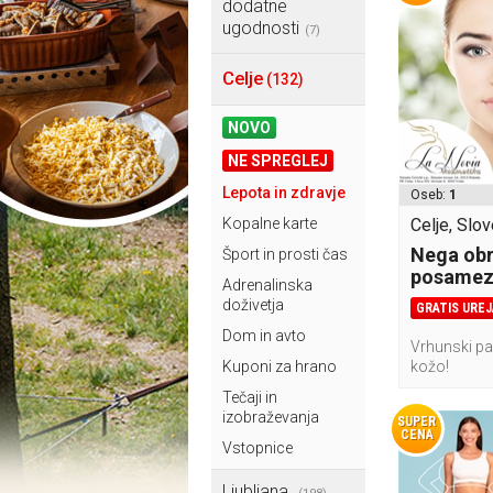
dodatne
ugodnosti
(7)
Celje
(132)
NOVO
NE SPREGLEJ
Lepota in zdravje
Oseb:
1
Kopalne karte
Celje, Slov
Nega obr
Šport in prosti čas
posamez
Adrenalinska
doživetja
GRATIS UREJ
Dom in avto
Vrhunski pa
Kuponi za hrano
kožo!
Tečaji in
izobraževanja
SUPER
CENA
Vstopnice
Ljubljana