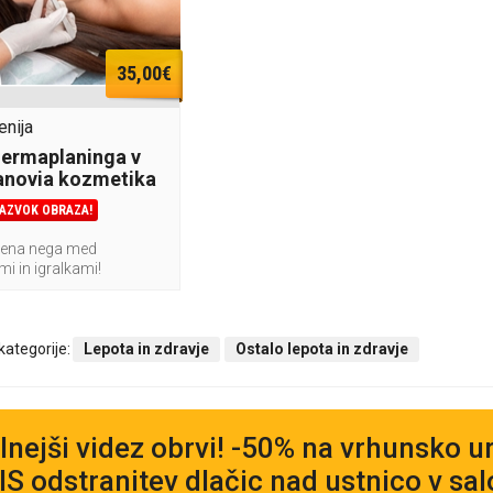
35,00€
enija
ermaplaninga v
anovia kozmetika
RAZVOK OBRAZA!
bljena nega med
 in igralkami!
 kategorije:
Lepota in zdravje
Ostalo lepota in zdravje
lnejši videz obrvi! -50% na vrhunsko ur
S odstranitev dlačic nad ustnico v sa