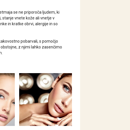
etmaja se ne priporoča ljudem, ki
, stanje vnete kože ali vnetje v
e in kratke obrvi, alergije in so
 kakovostno pobarvali, s pomočjo
 obstojne, z njimi lahko zasenčimo
n.