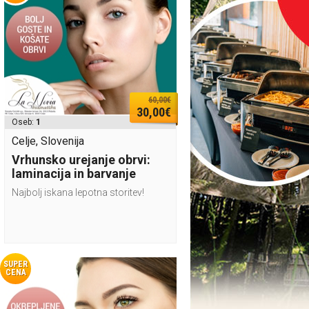
60,00€
30,00€
Oseb:
1
Celje, Slovenija
Vrhunsko urejanje obrvi:
laminacija in barvanje
Najbolj iskana lepotna storitev!
SUPER
CENA