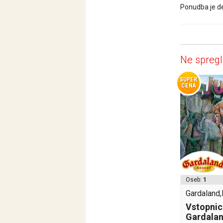
Ponudba je de
Ne spregl
SUPER
CENA
Oseb:
1
Gardaland,I
Vstopnic
Gardala