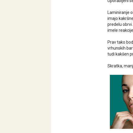
Uporabljeni s
Laminiranje o
imajo kakršnek
predelu obrvi.
imele reakcij
Prav tako bod
vrhunskih bar
tudi kakšen p
Skratka, manj