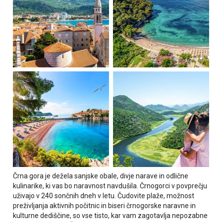
Črna gora je dežela sanjske obale, divje narave in odlične
kulinarike, ki vas bo naravnost navdušila. Črnogorci v povprečju
uživajo v 240 sončnih dneh v letu. Čudovite plaže, možnost
preživljanja aktivnih počitnic in biseri črnogorske naravne in
kulturne dediščine, so vse tisto, kar vam zagotavlja nepozabne