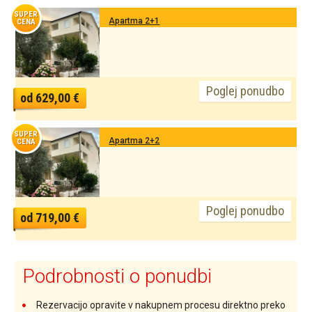
SUPER
Apartma 2+1
CENA
Poglej ponudbo
od 629,00 €
SUPER
Apartma 2+2
CENA
Poglej ponudbo
od 719,00 €
Podrobnosti o ponudbi
Rezervacijo opravite v nakupnem procesu direktno preko