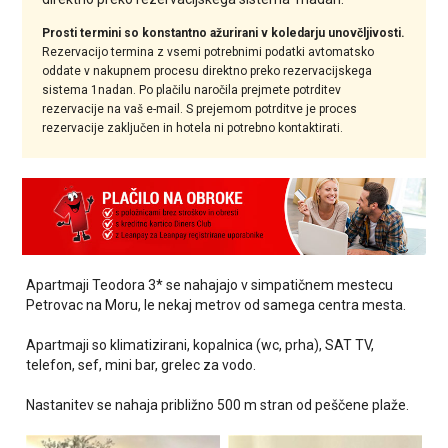
Prosti termini so konstantno ažurirani v koledarju unovčljivosti.
Rezervacijo termina z vsemi potrebnimi podatki avtomatsko
oddate v nakupnem procesu direktno preko rezervacijskega
sistema 1nadan. Po plačilu naročila prejmete potrditev
rezervacije na vaš e-mail. S prejemom potrditve je proces
rezervacije zaključen in hotela ni potrebno kontaktirati.
Apartmaji Teodora 3* se nahajajo v simpatičnem mestecu
Petrovac na Moru, le nekaj metrov od samega centra mesta.
Apartmaji so klimatizirani, kopalnica (wc, prha), SAT TV,
telefon, sef, mini bar, grelec za vodo.
Nastanitev se nahaja približno 500 m stran od peščene plaže.