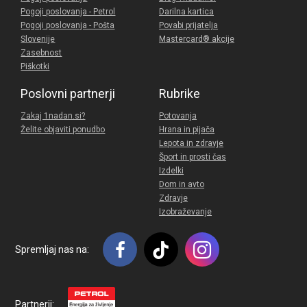
Pogoji poslovanja - Petrol
Darilna kartica
Pogoji poslovanja - Pošta
Povabi prijatelja
Slovenije
Mastercard® akcije
Zasebnost
Piškotki
Poslovni partnerji
Rubrike
Zakaj 1nadan.si?
Potovanja
Želite objaviti ponudbo
Hrana in pijača
Lepota in zdravje
Šport in prosti čas
Izdelki
Dom in avto
Zdravje
Izobraževanje
Spremljaj nas na:
Partnerji: