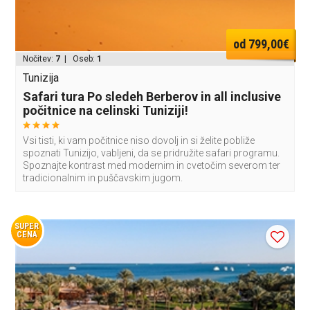
od 799,00€
Nočitev:
7
| Oseb:
1
Tunizija
Safari tura Po sledeh Berberov in all inclusive
počitnice na celinski Tuniziji!
Vsi tisti, ki vam počitnice niso dovolj in si želite pobliže
spoznati Tunizijo, vabljeni, da se pridružite safari programu.
Spoznajte kontrast med modernim in cvetočim severom ter
tradicionalnim in puščavskim jugom.
SUPER
CENA