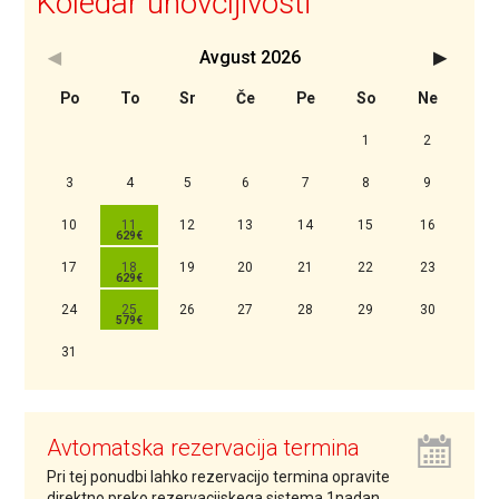
Koledar unovčljivosti
Avgust
2026
<Prejšnji
Nasledn
Po
To
Sr
Če
Pe
So
Ne
1
2
3
4
5
6
7
8
9
10
11
12
13
14
15
16
17
18
19
20
21
22
23
24
25
26
27
28
29
30
31
Avtomatska rezervacija termina
Pri tej ponudbi lahko rezervacijo termina opravite
direktno preko rezervacijskega sistema 1nadan.