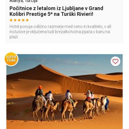
Alanya, Turčija
Počitnice z letalom iz Ljubljane v Grand
Kolibri Prestige 5* na Turški Rivieri!
Hotel ponuja odlično razmerje med ceno in kvaliteto, v all
inclusive je vključena tudi brezalkoholna pijača v baru na
plaži.
SUPER
CENA