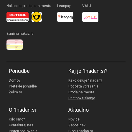
Nakup na prodajnem mestu
Leanpay
VALÚ
Bančna nakazila
Ponudbe
Kaj je 1nadan.si?
Domov
Kako deluje 1nadan?
Pretekle ponudbe
Pogosta vprašanja
Želim si
Prodajna mesta
Printbox tiskanje
O 1nadan.si
Aktualno
Kdo smo?
Novice
Kontaktiraj nas
Zaposlitev
Pogoji poslovanja
Blog 1nadan.si