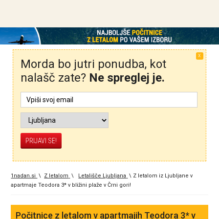
X
Morda bo jutri ponudba, kot
nalašč zate?
Ne spreglej je.
1nadan.si
\
Z letalom
\
Letališče Ljubljana
\
Z letalom iz Ljubljane v
apartmaje Teodora 3* v bližini plaže v Črni gori!
Počitnice z letalom v apartmajih Teodora 3* v