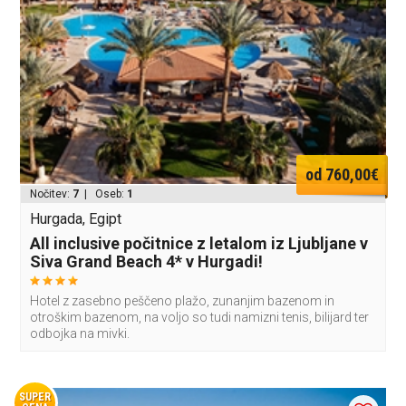
od 760,00€
Nočitev:
7
| Oseb:
1
Hurgada, Egipt
All inclusive počitnice z letalom iz Ljubljane v
Siva Grand Beach 4* v Hurgadi!
Hotel z zasebno peščeno plažo, zunanjim bazenom in
otroškim bazenom, na voljo so tudi namizni tenis, bilijard ter
odbojka na mivki.
SUPER