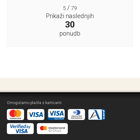
/
5
79
Prikaži naslednjih
30
ponudb
Omogočamo plačila s karticami