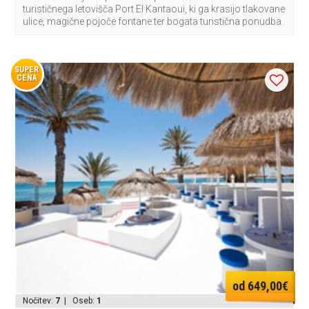
turističnega letovišča Port El Kantaoui, ki ga krasijo tlakovane
ulice, magične pojoče fontane ter bogata turistična ponudba.
SUPER
CENA
od 649,00€
Nočitev:
7
| Oseb:
1