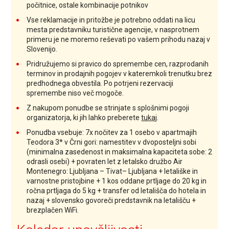
počitnice, ostale kombinacije potnikov
Vse reklamacije in pritožbe je potrebno oddati na licu
mesta predstavniku turistične agencije, v nasprotnem
primeru je ne moremo reševati po vašem prihodu nazaj v
Slovenijo.
Pridružujemo si pravico do spremembe cen, razprodanih
terminov in prodajnih pogojev v kateremkoli trenutku brez
predhodnega obvestila. Po potrjeni rezervaciji
spremembe niso več mogoče.
Z nakupom ponudbe se strinjate s splošnimi pogoji
organizatorja, ki jih lahko preberete
tukaj
.
Ponudba vsebuje: 7x nočitev za 1 osebo v apartmajih
Teodora 3* v Črni gori: namestitev v dvoposteljni sobi
(minimalna zasedenost in maksimalna kapaciteta sobe: 2
odrasli osebi) + povraten let z letalsko družbo Air
Montenegro: Ljubljana – Tivat– Ljubljana + letališke in
varnostne pristojbine + 1 kos oddane prtljage do 20 kg in
ročna prtljaga do 5 kg + transfer od letališča do hotela in
nazaj + slovensko govoreči predstavnik na letališču +
brezplačen WiFi.