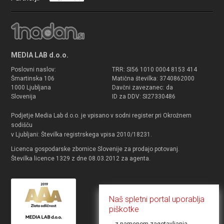
MEDIA LAB d.o.o.
Poslovni naslov:
TRR: SI56 1010 0004 8153 414
Šmartinska 106
Matična številka: 3740862000
1000 Ljubljana
Davčni zavezanec: da
Slovenija
ID za DDV: SI27330486
Podjetje Media Lab d.o.o. je vpisano v sodni register pri Okrožnem
sodišču
v Ljubljani: Številka registrskega vpisa 2010/18231.
Licenca gospodarske zbornice Slovenije za prodajo potovanj.
Številka licence 1329 z dne 08.03.2012 za agenta.
Naš spletni portal uporablja
piškotke