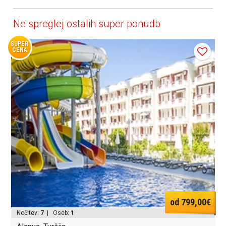
Ne spreglej ostalih super ponudb
SUPER
CENA
od 799,00€
Nočitev:
7
| Oseb:
1