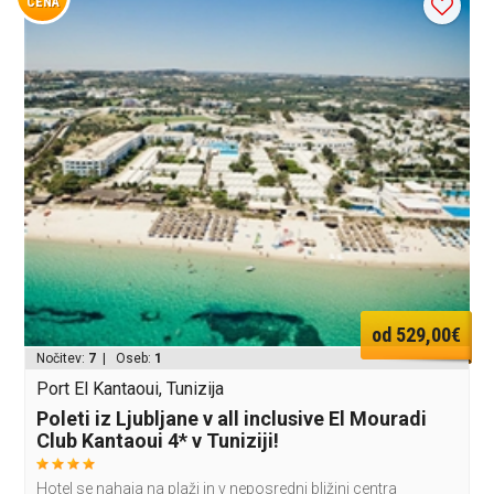
CENA
od 529,00€
Nočitev:
7
| Oseb:
1
Port El Kantaoui, Tunizija
Poleti iz Ljubljane v all inclusive El Mouradi
Club Kantaoui 4* v Tuniziji!
Hotel se nahaja na plaži in v neposredni bližini centra