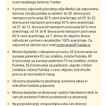
rezervacijskega sistema 1nadan.
V primeru odpovedi potovanja velja Media Lab odpovedna
lestvica, stroški potnika so sledeči: do 30. dneva pred
nastopom potovanja 30 % cene aranžmaja, od 29. do 22.
dneva pred nastopom potovanja 50 % cene aranžmaja,
od 21. do 15. dneva pred nastopom potovanja 60 % cene
aranžmaja, od 14. do 8. dneva pred nastopom potovanja
80 % cene aranžmaja, od 7. dneva do vključno dneva
odhoda ali v primeru neudeležbe 100% aranžmaja. Za
odpoved se obrnite na e-mail
rezervacije@1nadan.si
.
Možna doplačila v nakupnem procesu: 65 €/potovanje za
zunanje parkirišče P2 na Letališču Jožeta Pučnika; 40
€/potovanje za zunanje parkirišče P3 na Letališču Jožeta
Pučnika; 35 €/potovanje za parkirišče Jagodic v bližini
Letališča Jožeta Pučnika, v ceno vključen tudi shuttle
prevoz do terminala in nazaj.
Obvezna doplačila na destinaciji: turistična taksa in
enkratna hotelska prijavnina
Možna doplačila na destinaciji: različni fakultativni izleti, ki
vam jih predstavi Palmin predstavnik na destinaciji
Na povpraševanje: enoposteljna soba, več dnevne