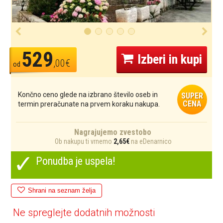
529
Izberi in kupi
,00€
od
Končno ceno glede na izbrano število oseb in
SUPER
CENA
termin preračunate na prvem koraku nakupa.
Nagrajujemo zvestobo
Ob nakupu ti vrnemo
2,65€
na eDenarnico
✓
Ponudba je uspela!
Shrani na seznam želja
Ne spreglejte dodatnih možnosti