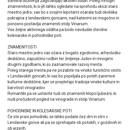
številna doživetja zagotavljajo aktiven oddih. Poleg mnogih
znamenitosti, ki si jih lahko ogledate na sprehodu skozi staro
mestno jedro, vas bo s svojimi lepotami očarala tudi okoliška
pokrajina z lendavskimi goricami, nad katerimi se mogočno in
ponosno postavlja znameniti stolp Vinarium.
Vse željne aktivnega oddiha pa bodo navdušile številne
kolesarske in pohodniške poti.
ZNAMENITOSTI
Staro mestno jedro vas očara z bogato zgodovino, arheološko
dediščino, zapuščino rodbin ter življenja Judov in mnogimi
drugimi zgodbami, ki so zaznamovale razvoj mesta.
Poleg starega mesta pa ne pozabite na vinsko turistično cesto
v Lendavskih goricah, ki vas bo popeljala po poteh zanimive
kulturne dediščine, kjer se prepletajo tradicija vinske kulture in
barvitost vinogradov.
Romantiki pa se ustavite tudi ob znameniti klopci ljubezni, ki
nudi prečudovit pogled na vinograde in stolp Vinarium.
POHODNIŠKE IN KOLESARSKE POTI
Če ste pravi pohodniki, se lahko podate čez drn in strn v
Lendavske gorice ali pa se sprehajate ob potokih, v gozdovih in
ob jezerih.