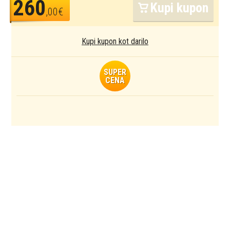
260
Kupi kupon
,00€
Kupi kupon kot darilo
SUPER
CENA