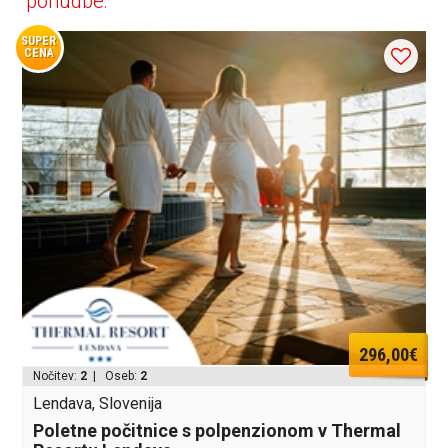
ponudbe:
SUPER
CENA
296,00€
Nočitev:
2
| Oseb:
2
Lendava, Slovenija
Poletne počitnice s polpenzionom v Thermal