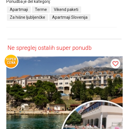
Ponudba je del kategorij:
Apartmaji
Terme
Vikend paketi
Za hišne ljubljenčke
Apartmaji Slovenija
Ne spreglej ostalih super ponudb
SUPER
CENA