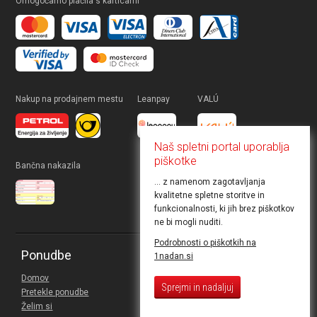
Omogočamo plačila s karticami
Nakup na prodajnem mestu
Leanpay
VALÚ
Naš spletni portal uporablja
piškotke
Bančna nakazila
... z namenom zagotavljanja
kvalitetne spletne storitve in
funkcionalnosti, ki jih brez piškotkov
ne bi mogli nuditi.
Podrobnosti o piškotkih na
Ponudbe
Kaj je 1nadan.si?
1nadan.si
Domov
Kako deluje 1nadan?
Sprejmi in nadaljuj
Pretekle ponudbe
Pogosta vprašanja
Želim si
Prodajna mesta