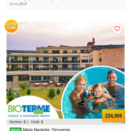
ponudbe!
SUPER
CENA
224,00€
Nočitev:
2
| Oseb:
2
Mala Nedelja, Slovenija
NOVO