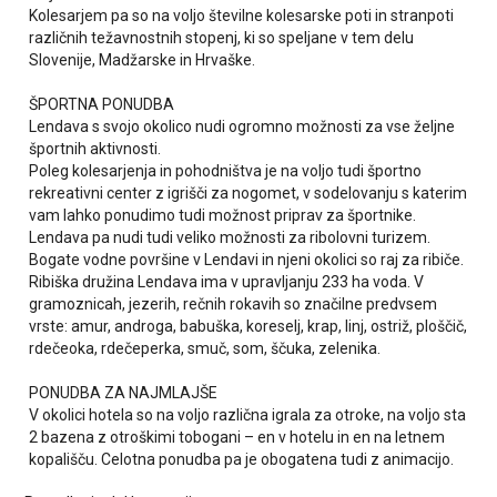
Kolesarjem pa so na voljo številne kolesarske poti in stranpoti
različnih težavnostnih stopenj, ki so speljane v tem delu
Slovenije, Madžarske in Hrvaške.
ŠPORTNA PONUDBA
Lendava s svojo okolico nudi ogromno možnosti za vse željne
športnih aktivnosti.
Poleg kolesarjenja in pohodništva je na voljo tudi športno
rekreativni center z igrišči za nogomet, v sodelovanju s katerim
vam lahko ponudimo tudi možnost priprav za športnike.
Lendava pa nudi tudi veliko možnosti za ribolovni turizem.
Bogate vodne površine v Lendavi in njeni okolici so raj za ribiče.
Ribiška družina Lendava ima v upravljanju 233 ha voda. V
gramoznicah, jezerih, rečnih rokavih so značilne predvsem
vrste: amur, androga, babuška, koreselj, krap, linj, ostriž, ploščič,
rdečeoka, rdečeperka, smuč, som, ščuka, zelenika.
PONUDBA ZA NAJMLAJŠE
V okolici hotela so na voljo različna igrala za otroke, na voljo sta
2 bazena z otroškimi tobogani – en v hotelu in en na letnem
kopališču. Celotna ponudba pa je obogatena tudi z animacijo.