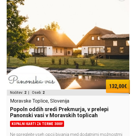
132,00€
Nočitev:
2
| Oseb:
2
Moravske Toplice, Slovenija
Popoln oddih sredi Prekmurja, v prelepi
Panonski vasi v Moravskih toplicah
KOPALNI KARTI ZA TERME 3000!
Ne spreglejte vseh opcij bivanja med dodatnimi možnostmi