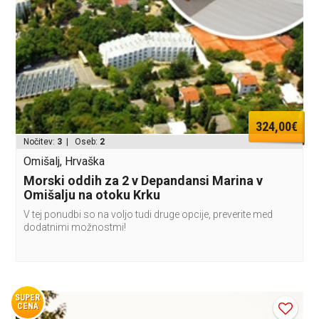
324,00€
Nočitev:
3
| Oseb:
2
Omišalj, Hrvaška
Morski oddih za 2 v Depandansi Marina v
Omišalju na otoku Krku
V tej ponudbi so na voljo tudi druge opcije, preverite med
dodatnimi možnostmi!
SUPER
CENA