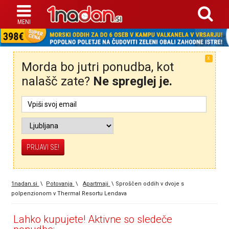
X
Morda bo jutri ponudba, kot
nalašč zate?
Ne spreglej je.
1nadan.si
\
Potovanja
\
Apartmaji
\
Sproščen oddih v dvoje s
polpenzionom v Thermal Resortu Lendava
Lahko kupujete! Aktivne so sledeče