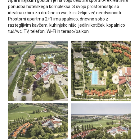
Apartmajskim gostom je na voljo celotna športno-rekreativna
ponudba hotelskega kompleksa. S svojo prostornostjo so
idealna izbira za družine in vse, ki si želijo več neodvisnosti.
Prostorni apartma 2+1 ima
spalnico, dnevno sobo z
raztegljivim kavčem, kuhinjsko nišo, jedilni kotiček, kopalnico
tuš/wc, TV, telefon, Wi-Fi in teraso/balkon.