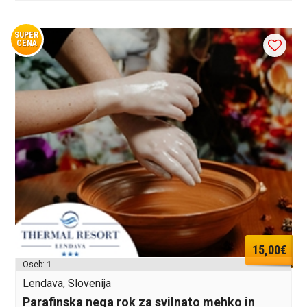
SUPER
CENA
15,00€
Oseb:
1
Lendava, Slovenija
Parafinska nega rok za svilnato mehko in