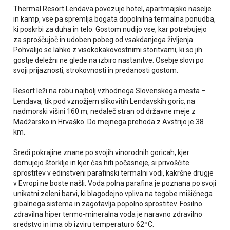
Thermal Resort Lendava povezuje hotel, apartmajsko naselje
in kamp, vse pa spremlja bogata dopolnilna termalna ponudba,
ki poskrbi za duha in telo. Gostom nudijo vse, kar potrebujejo
za sproščujoč in udoben pobeg od vsakdanjega življenja.
Pohvalijo se lahko z visokokakovostnimi storitvami, ki so jih
gostje deležni ne glede na izbiro nastanitve. Osebje slovi po
svoji prijaznosti, strokovnosti in predanosti gostom.
Resort leži na robu najbolj vzhodnega Slovenskega mesta –
Lendava, tik pod vznožjem slikovitih Lendavskih goric, na
nadmorski višini 160 m, nedaleč stran od državne meje z
Madžarsko in Hrvaško. Do mejnega prehoda z Avstrijo je 38
km.
Sredi pokrajine znane po svojih vinorodnih goricah, kjer
domujejo štorklje in kjer čas hiti počasneje, si privoščite
sprostitev v edinstveni parafinski termalni vodi, kakršne drugje
v Evropi ne boste našli. Voda polna parafina je poznana po svoji
unikatni zeleni barvi, ki blagodejno vpliva na tegobe mišičnega
gibalnega sistema in zagotavlja popolno sprostitev. Fosilno
zdravilna hiper termo-mineralna voda je naravno zdravilno
sredstvo in ima ob izviru temperaturo 62ºC.