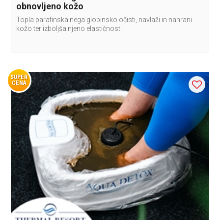
obnovljeno kožo
Topla parafinska nega globinsko očisti, navlaži in nahrani
kožo ter izboljša njeno elastičnost.
SUPER
CENA