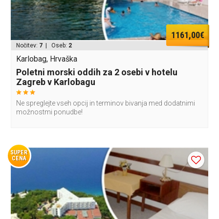
1161,00€
Nočitev:
7
| Oseb:
2
Karlobag, Hrvaška
Poletni morski oddih za 2 osebi v hotelu
Zagreb v Karlobagu
Ne spreglejte vseh opcij in terminov bivanja med dodatnimi
možnostmi ponudbe!
SUPER
CENA