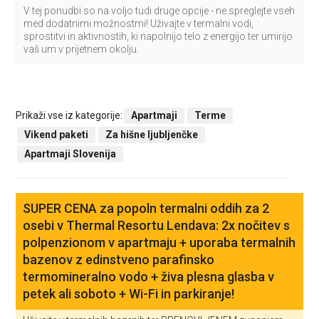
V tej ponudbi so na voljo tudi druge opcije - ne spreglejte vseh
med dodatnimi možnostmi! Uživajte v termalni vodi,
sprostitvi in aktivnostih, ki napolnijo telo z energijo ter umirijo
vaš um v prijetnem okolju.
Prikaži vse iz kategorije:
Apartmaji
Terme
Vikend paketi
Za hišne ljubljenčke
Apartmaji Slovenija
SUPER CENA za popoln termalni oddih za 2
osebi v Thermal Resortu Lendava: 2x nočitev s
polpenzionom v apartmaju + uporaba termalnih
bazenov z edinstveno parafinsko
termomineralno vodo + živa plesna glasba v
petek ali soboto + Wi-Fi in parkiranje!