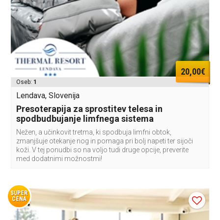
20,00€
Oseb:
1
Lendava, Slovenija
Presoterapija za sprostitev telesa in
spodbudbujanje limfnega sistema
Nežen, a učinkovit tretma, ki spodbuja limfni obtok,
zmanjšuje otekanje nog in pomaga pri bolj napeti ter sijoči
koži. V tej ponudbi so na voljo tudi druge opcije, preverite
med dodatnimi možnostmi!
SUPER
CENA