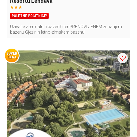
Resortu Lendava
POLETNE POČITNICE!
Uživajte v termalnih bazenih ter PRENOVLJENEM zunanjem
bazenu Gjezir in letno-zimskem bazenu!
SUPER
CENA