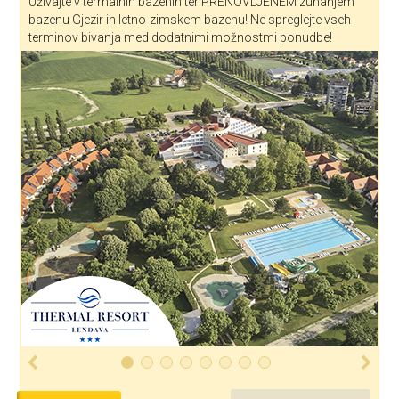
Uživajte v termalnih bazenih ter PRENOVLJENEM zunanjem
bazenu Gjezir in letno-zimskem bazenu! Ne spreglejte vseh
terminov bivanja med dodatnimi možnostmi ponudbe!