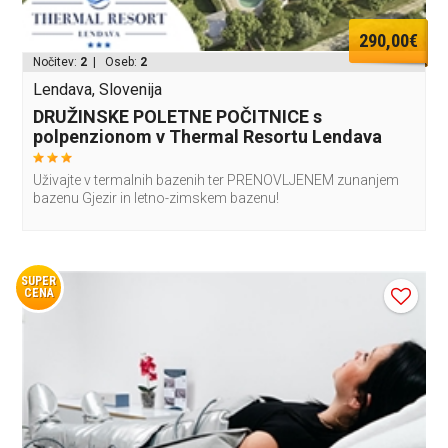
290,00€
Nočitev:
2
| Oseb:
2
Lendava, Slovenija
DRUŽINSKE POLETNE POČITNICE s
polpenzionom v Thermal Resortu Lendava
Uživajte v termalnih bazenih ter PRENOVLJENEM zunanjem
bazenu Gjezir in letno-zimskem bazenu!
SUPER
CENA