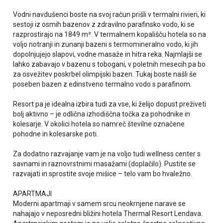
Vodni navdušenci boste na svoj račun prišli v termalni rivieri, ki
sestoji iz osmih bazenov z zdravilno parafinsko vodo, ki se
razprostirajo na 1849 m². V termalnem kopališču hotela so na
voljo notranji in zunanji bazeni s termomineralno vodo, ki jih
dopolnjujejo slapovi, vodne masaže in hitra reka. Najmlajši se
lahko zabavajo v bazenu s tobogani, v poletnih mesecih pa bo
za osvežitev poskrbel olimpijski bazen. Tukaj boste našli še
poseben bazen z edinstveno termalno vodo s parafinom.
Resort pa je idealna izbira tudi za vse, ki želijo dopust preživeti
bolj aktivno – je odlična izhodiščna točka za pohodnike in
kolesarje. V okolici hotela so namreč številne označene
pohodne in kolesarske poti.
Za dodatno razvajanje vam je na voljo tudi wellness center s
savnami in raznovrstnimi masažami (doplačilo). Pustite se
razvajati in sprostite svoje mišice – telo vam bo hvaležno.
APARTMAJI
Moderni apartmaji v samem srcu neokrnjene narave se
nahajajo v neposredni bližini hotela Thermal Resort Lendava.