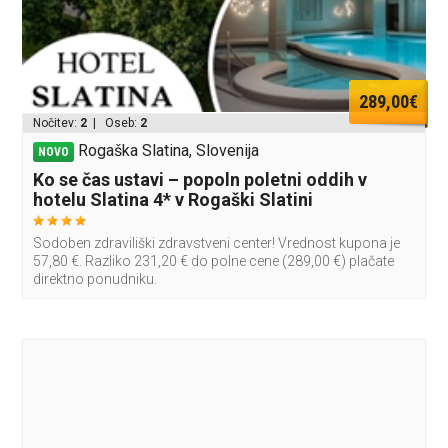
289,00€
Nočitev:
2
| Oseb:
2
Rogaška Slatina, Slovenija
NOVO
Ko se čas ustavi – popoln poletni oddih v
hotelu Slatina 4* v Rogaški Slatini
Sodoben zdraviliški zdravstveni center! Vrednost kupona je
57,80 €. Razliko 231,20 € do polne cene (289,00 €) plačate
direktno ponudniku.