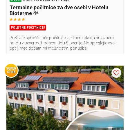
Termalne počitnice za dve osebi v Hotelu
Bioterme 4*
POLETNE POČITNICE!
Preživite sproščujoče počitnice v edinem okolju prijaznem
hotelu v severovzhodnem delu Slovenije. Ne spreglejte vseh
opcij med dodatnimi možnostmi ponudbe.
SUPER
CENA