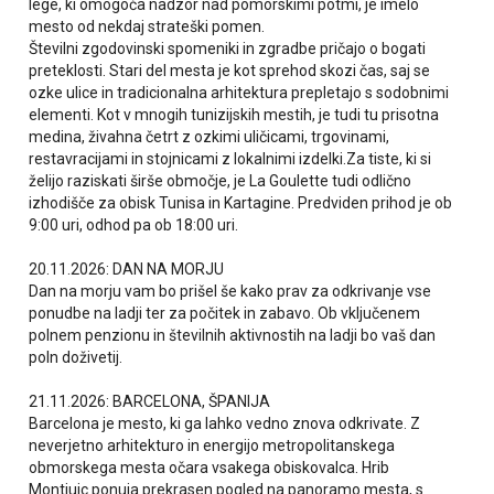
lege, ki omogoča nadzor nad pomorskimi potmi, je imelo
mesto od nekdaj strateški pomen.
Številni zgodovinski spomeniki in zgradbe pričajo o bogati
preteklosti. Stari del mesta je kot sprehod skozi čas, saj se
ozke ulice in tradicionalna arhitektura prepletajo s sodobnimi
elementi. Kot v mnogih tunizijskih mestih, je tudi tu prisotna
medina, živahna četrt z ozkimi uličicami, trgovinami,
restavracijami in stojnicami z lokalnimi izdelki.Za tiste, ki si
želijo raziskati širše območje, je La Goulette tudi odlično
izhodišče za obisk Tunisa in Kartagine. Predviden prihod je ob
9:00 uri, odhod pa ob 18:00 uri.
20.11.2026: DAN NA MORJU
Dan na morju vam bo prišel še kako prav za odkrivanje vse
ponudbe na ladji ter za počitek in zabavo. Ob vključenem
polnem penzionu in številnih aktivnostih na ladji bo vaš dan
poln doživetij.
21.11.2026: BARCELONA, ŠPANIJA
Barcelona je mesto, ki ga lahko vedno znova odkrivate. Z
neverjetno arhitekturo in energijo metropolitanskega
obmorskega mesta očara vsakega obiskovalca. Hrib
Montjuic ponuja prekrasen pogled na panoramo mesta, s