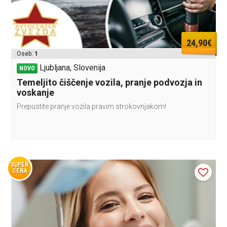
24,90€
Oseb:
1
Ljubljana, Slovenija
NOVO
Temeljito čiščenje vozila, pranje podvozja in
voskanje
Prepustite pranje vozila pravim strokovnjakom!
SUPER
CENA