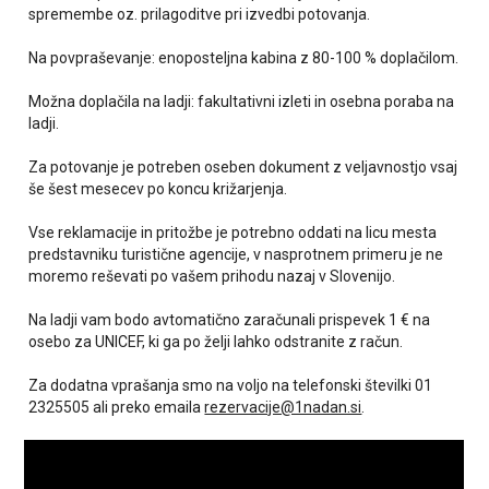
spremembe oz. prilagoditve pri izvedbi potovanja.
Na povpraševanje: enoposteljna kabina z 80-100 % doplačilom.
Možna doplačila na ladji: fakultativni izleti in osebna poraba na
ladji.
Za potovanje je potreben oseben dokument z veljavnostjo vsaj
še šest mesecev po koncu križarjenja.
Vse reklamacije in pritožbe je potrebno oddati na licu mesta
predstavniku turistične agencije, v nasprotnem primeru je ne
moremo reševati po vašem prihodu nazaj v Slovenijo.
Na ladji vam bodo avtomatično zaračunali prispevek 1 € na
osebo za UNICEF, ki ga po želji lahko odstranite z račun.
Za dodatna vprašanja smo na voljo na telefonski številki 01
2325505 ali preko emaila
rezervacije@1nadan.si
.