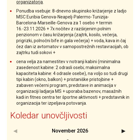
organizatorja
.
Ponudba vsebuje: 8-dnevno skupinsko križarjenje z ladjo
MSC Euribia Genova-Neapelj-Palermo-Tunizija-
Barcelona-Marseille-Genova za 1 osebo + termin
16.-23.11.2026 +
7x nočitev z razširjenim polnim
penzionom v času križarjenja (zajtrk, kosilo, večerja,
prigrizki, polnočni bife in gala večerja) + voda, kava in čaj
čez dan iz avtomatov v samopostrežnih restavracijah, ob
zajtrku tudi sokovi +
cena velja za namestitev v notranji kabini (minimalna
zasedenost kabine: 2 odrasli osebi; maksimalna
kapaciteta kabine: 4 odrasle osebe), na voljo so tudi drugi
tipi kabin (okno, balkon) +
pristaniške pristojbine +
zabaven večerni program, predstave in animacija v
organizaciji ladjarja MS +
uporaba bazenov, masažnih
kadi in fitnes centra ter športne aktivnosti +
predstavnik in
organizacija ter izpeljava potovanja.
Koledar unovčljivosti
November
2026
<Prejšnji
Nasledn