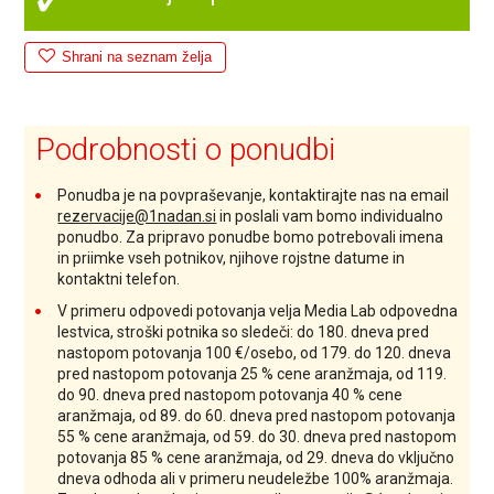
Shrani na seznam želja
Podrobnosti o ponudbi
Ponudba je na povpraševanje, kontaktirajte nas na email
rezervacije@1nadan.si
in poslali vam bomo individualno
ponudbo. Za pripravo ponudbe bomo potrebovali imena
in priimke vseh potnikov, njihove rojstne datume in
kontaktni telefon.
V primeru odpovedi potovanja velja Media Lab odpovedna
lestvica, stroški potnika so sledeči: do 180. dneva pred
nastopom potovanja 100 €/osebo, od 179. do 120. dneva
pred nastopom potovanja 25 % cene aranžmaja, od 119.
do 90. dneva pred nastopom potovanja 40 % cene
aranžmaja, od 89. do 60. dneva pred nastopom potovanja
55 % cene aranžmaja, od 59. do 30. dneva pred nastopom
potovanja 85 % cene aranžmaja, od 29. dneva do vključno
dneva odhoda ali v primeru neudeležbe 100% aranžmaja
.