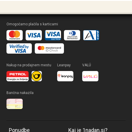
Omogočamo plačila s karticami
Nakup na prodajnem mestu
Leanpay
VALÚ
Bančna nakazila
Ponudbe
Kaj je 1nadan.si?