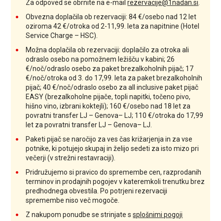
Za odpoved se obrnite na e-mail
rezervacije@1nadan.si
.
Obvezna doplačila ob rezervaciji: 84 €/osebo nad 12 let
oziroma 42 €/otroka od 2-11,99. leta za n
apitnine (Hotel
Service Charge – HSC).
Možna doplačila ob rezervaciji:
doplačilo za otroka ali
odraslo osebo na pomožnem ležišču v kabini; 26
€/noč/odraslo osebo za paket brezalkoholnih pijač; 17
€/noč/otroka od 3. do 17,99. leta za paket brezalkoholnih
pijač; 40 €/noč/odraslo osebo za all inclusive paket pijač
EASY (brezalkoholne pijače, topli napitki, točeno pivo,
hišno vino, izbrani koktejli)
; 160 €/osebo nad 18 let za
povratni transfer LJ – Genova– LJ; 110 €/otroka do 17,99
let za povratni transfer LJ – Genova– LJ.
Paketi pijač se naročijo za ves čas križarjenja in za vse
potnike, ki potujejo skupaj in želijo sedeti za isto mizo pri
večerji (v strežni restavraciji).
Pridružujemo si pravico do spremembe cen, razprodanih
terminov in prodajnih pogojev v kateremkoli trenutku brez
predhodnega obvestila. Po potrjeni rezervaciji
spremembe niso več mogoče.
Z nakupom ponudbe se strinjate s
splošnimi pogoji