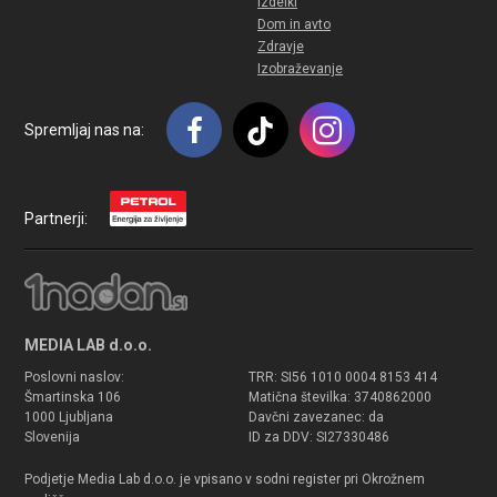
Izdelki
Dom in avto
Zdravje
Izobraževanje
Spremljaj nas na:
Partnerji:
MEDIA LAB d.o.o.
Poslovni naslov:
TRR: SI56 1010 0004 8153 414
Šmartinska 106
Matična številka: 3740862000
1000 Ljubljana
Davčni zavezanec: da
Slovenija
ID za DDV: SI27330486
Podjetje Media Lab d.o.o. je vpisano v sodni register pri Okrožnem