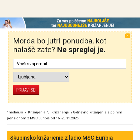
X
Morda bo jutri ponudba, kot
nalašč zate?
Ne spreglej je.
1nadan.si
\
Križarjenja
\
Križarjenja
\
8-dnevno križarjenje s polnim
penzionom z MSC Euribia od 16.-23.11.2026!
Skupinsko križarjenje z ladjo MSC Euribia