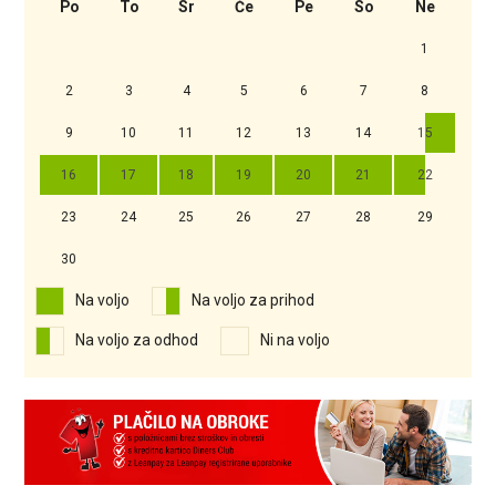
Po
To
Sr
Če
Pe
So
Ne
1
2
3
4
5
6
7
8
9
10
11
12
13
14
15
16
17
18
19
20
21
22
23
24
25
26
27
28
29
30
Na voljo
Na voljo za prihod
Na voljo za odhod
Ni na voljo