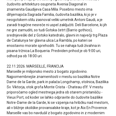
čudovito arhitekturo osupneta Avenia Diagonal in
znamenita Gaudijeva Casa Mila. Posebno mesto ima
dihjemajoča Sagrada Familia, čudovita bazilika, ki jo je v
neogotskem stilu zasnoval veliki umetnik Antoni Gaudi, a je
zaradi tragične nesreče ni uspel zaključiti. Deli Barcelone, ki jih
ne gre zamuditi, so tudi Gotska četrt (Barrio gothico),
srednjeveški del z Gotsko katedralo, glavni in največji trg Plaza
de Catalunya ter glavna ulica La Rambla, po kateri se
enostavno morate sprehoditi. Tu se nahaja tudi živahna in
pisana tržnica La Boqueria. Predviden prihod je ob 9:00 uri,
odhod pa ob 18:00 uri.
22.11.2026: MARSEILLE, FRANCIJA
Marseille je milijonsko mesto z bogato zgodovino.
Najpomembnejše znamenitosti v mestu so bazilika Notre
Dame de la Garde, park in palača Longchamp, stolnica, Bazilika
Sv. Viktorja, otok grofa Monte Crista - Chateau d'If. V mestu
priporočamo ogled mestnega jedra ob starem pristanišču -
Vieux Port, od koder se lahko odpravite do čudovite bazilike
Notre-Dame de la Garde, ki se vzpenja na hribčku nad mestom,
ali v bližnje okoliške provansalske kraje, kot je Aix En Provence.
Marseille vas bo navdušil z bogato zgodovino in z modernim