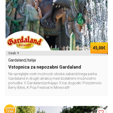
45,00€
Oseb:
1
Gardaland,Italija
Vstopnica za nepozabni Gardaland
Ne spreglejte vseh možnosti obiska zabaviščnega parka
Gardaland in drugih atrakcij med dodatnimi možnostmi
ponudbe. V Gardaland prihajajo 3 top dogodki: Prezzemolo
Berry Bites, K-Pop Festival in Minecraft!
SUPER
CENA