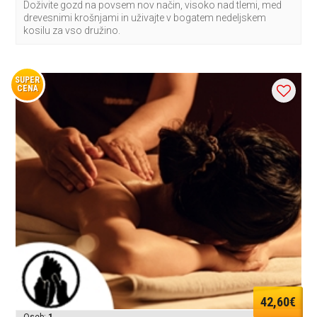
Doživite gozd na povsem nov način, visoko nad tlemi, med
drevesnimi krošnjami in uživajte v bogatem nedeljskem
kosilu za vso družino.
SUPER
CENA
42,60€