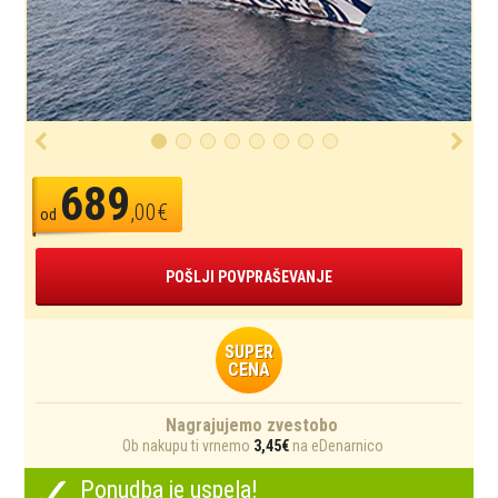
689
,00€
od
POŠLJI POVPRAŠEVANJE
SUPER
CENA
Nagrajujemo zvestobo
Ob nakupu ti vrnemo
3,45€
na eDenarnico
✓
Ponudba je uspela!