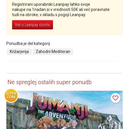
Registrirani uporabniki Leanpay lahko svoje
nakupe na 1nadan.si v vrednosti 50€ ali več poravnate
tudi na obroke, v skladu s pogoji Leanpay.
Več o Leanpay storitvi
Ponudba je del kategorij:
Križarjenja
Zahodni Mediteran
Ne spreglej ostalih super ponudb
SUPER
CENA