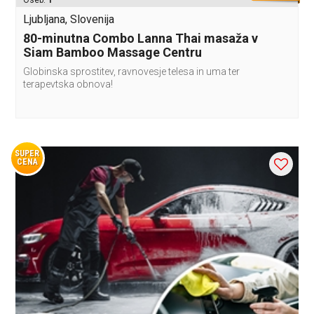
Oseb:
1
Ljubljana, Slovenija
80-minutna Combo Lanna Thai masaža v
Siam Bamboo Massage Centru
Globinska sprostitev, ravnovesje telesa in uma ter
terapevtska obnova!
SUPER
CENA