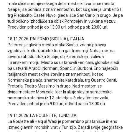
male ulice srednjeveškega dela mesta, ki tvori srce mesta.
Neapelj se ponaša z znamenitostmi, kot so galerija Umberto I.,
trg Plebiscito, Castel Nuvo, gledališče San Carlo in drugo. Je pa
tudi odlično izhodišče za obisk Pompejev in vulkana Vezuv.
Predviden prihod je ob 13:00 uri, odhod pa ob 20:00 uri.
18.11.2026: PALERMO (SICILIJA), ITALIJA
Palermo je glavno mesto otoka Sicilija, znano po svoji
zgodovini, kulturi, arhitekturi in gastronomiji. Nahaja se na
severozahodu otoka Sicilije, ob Palermskem zalivu v
Tirenskem morju. Mesto so ustanovili Feničani, globoke sledi
pa ustvarili Arabci, Normani, Španci in Burboni. Eno najlepših
italijanskih mest skriva številne znamenitosti, kot so
Normanska palača, znamenita katedrala, trg Quattro Canti,
Pretoria, Teatro Massimo in drugo. Nad mestom se
dviga mestece Monreale, kjer kraljuje slovita saracensko-
normanska stolnica iz 12. stoletja s čudovitimi mozaiki.
Predviden prihod je ob 9:00 uri, odhod pa ob 18:00 uri.
19.11.2026: LA GOULETTE, TUNIZIJIA
La Goulette ali Halq al Wadi je pomembno pristanišče in eno
izmed glavnih morskih vrat v Tunizijo. Zaradi svoje geografske