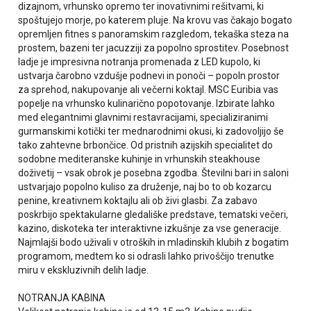
dizajnom, vrhunsko opremo ter inovativnimi rešitvami, ki
spoštujejo morje, po katerem pluje. Na krovu vas čakajo bogato
opremljen fitnes s panoramskim razgledom, tekaška steza na
prostem, bazeni ter jacuzziji za popolno sprostitev. Posebnost
ladje je impresivna notranja promenada z LED kupolo, ki
ustvarja čarobno vzdušje podnevi in ponoči – popoln prostor
za sprehod, nakupovanje ali večerni koktajl. MSC Euribia vas
popelje na vrhunsko kulinarično popotovanje. Izbirate lahko
med elegantnimi glavnimi restavracijami, specializiranimi
gurmanskimi kotički ter mednarodnimi okusi, ki zadovoljijo še
tako zahtevne brbončice. Od pristnih azijskih specialitet do
sodobne mediteranske kuhinje in vrhunskih steakhouse
doživetij – vsak obrok je posebna zgodba. Številni bari in saloni
ustvarjajo popolno kuliso za druženje, naj bo to ob kozarcu
penine, kreativnem koktajlu ali ob živi glasbi. Za zabavo
poskrbijo spektakularne gledališke predstave, tematski večeri,
kazino, diskoteka ter interaktivne izkušnje za vse generacije.
Najmlajši bodo uživali v otroških in mladinskih klubih z bogatim
programom, medtem ko si odrasli lahko privoščijo trenutke
miru v ekskluzivnih delih ladje.
NOTRANJA KABINA