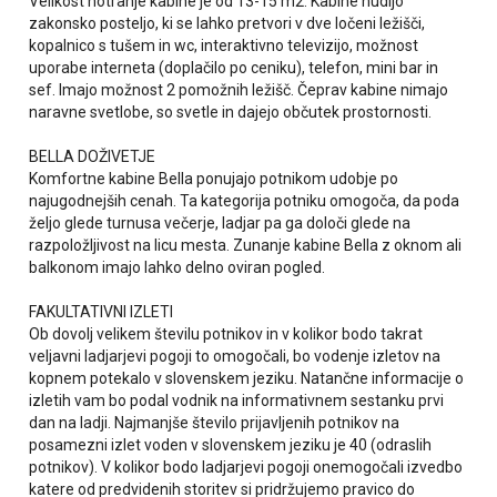
Velikost notranje kabine je od 13-15 m2. Kabine nudijo
zakonsko posteljo, ki se lahko pretvori v dve ločeni ležišči,
kopalnico s tušem in wc, interaktivno televizijo, možnost
uporabe interneta (doplačilo po ceniku), telefon, mini bar in
sef. Imajo možnost 2 pomožnih ležišč. Čeprav kabine nimajo
naravne svetlobe, so svetle in dajejo občutek prostornosti.
BELLA DOŽIVETJE
Komfortne kabine Bella ponujajo potnikom udobje po
najugodnejših cenah. Ta kategorija potniku omogoča, da poda
željo glede turnusa večerje, ladjar pa ga določi glede na
razpoložljivost na licu mesta. Zunanje kabine Bella z oknom ali
balkonom imajo lahko delno oviran pogled.
FAKULTATIVNI IZLETI
Ob dovolj velikem številu potnikov in v kolikor bodo takrat
veljavni ladjarjevi pogoji to omogočali, bo vodenje izletov na
kopnem potekalo v slovenskem jeziku. Natančne informacije o
izletih vam bo podal vodnik na informativnem sestanku prvi
dan na ladji. Najmanjše število prijavljenih potnikov na
posamezni izlet voden v slovenskem jeziku je 40 (odraslih
potnikov). V kolikor bodo ladjarjevi pogoji onemogočali izvedbo
katere od predvidenih storitev si pridržujemo pravico do