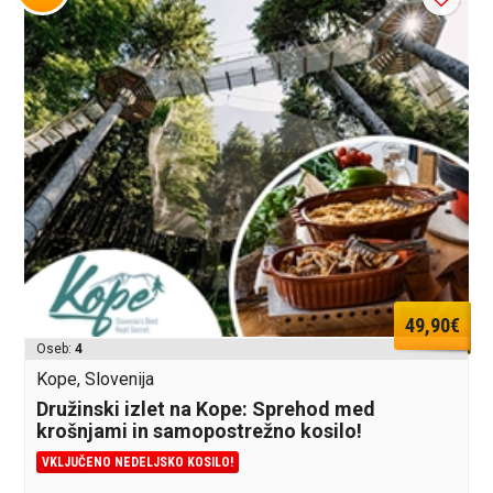
49,90€
Oseb:
4
Kope, Slovenija
Družinski izlet na Kope: Sprehod med
krošnjami in samopostrežno kosilo!
VKLJUČENO NEDELJSKO KOSILO!