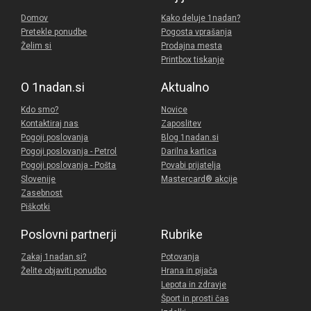
Domov
Kako deluje 1nadan?
Pretekle ponudbe
Pogosta vprašanja
Želim si
Prodajna mesta
Printbox tiskanje
O 1nadan.si
Aktualno
Kdo smo?
Novice
Kontaktiraj nas
Zaposlitev
Pogoji poslovanja
Blog 1nadan.si
Pogoji poslovanja - Petrol
Darilna kartica
Pogoji poslovanja - Pošta
Povabi prijatelja
Slovenije
Mastercard® akcije
Zasebnost
Piškotki
Poslovni partnerji
Rubrike
Zakaj 1nadan.si?
Potovanja
Želite objaviti ponudbo
Hrana in pijača
Lepota in zdravje
Šport in prosti čas