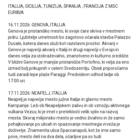
ITALIJA, SICILIJA, TUNIZIJA, ŠPANIJA , FRANCIJA Z MSC
EURIBIA
16.11.2026: GENOVA, ITALIJA
Genova je pristaniško mesto, ki svoje čare skriva v mestnem
jedru. Ljubitelje umetnosti bo zagotovo očarala stavba Palazzo
Ducale, katera danes služi kot razstavni prostor. Akvarij v
Genovi je največji akvarij v Italiji in drugi največji v Evropi in
danes velja za izobraževalno, znanstveno in kulturno središče.
V bližini Genove je manjše pristanišče Portofino, ki velja za eno
izmed bolj prikupnih v celem Sredozemlju. Obisk priporočamo
tudi zaradi lepe plaže Paraggi. Predvidevn odhod ladje ob
17:00 uri.
17.11.2026: NEAPELJ, ITALIJA
Neapelj je največje mesto južne Italije in glavno mesto
Kampanije. Leži ob Neapeljskem zalivu in ob vznožju aktivnega
vulkana Vezuv, ki je imel v preteklosti velik vpliv na razvoj
mesta. Skoraj milijonsko mesto je vedno živahno in že samo
pohajkovanje po ulicah in opazovanje mestnega vrveža je
doživetje. Znamenita ulica Spaccanapoli, kot že ime samo
pove, mesto deli na dva dela, očarljive pa so tudi