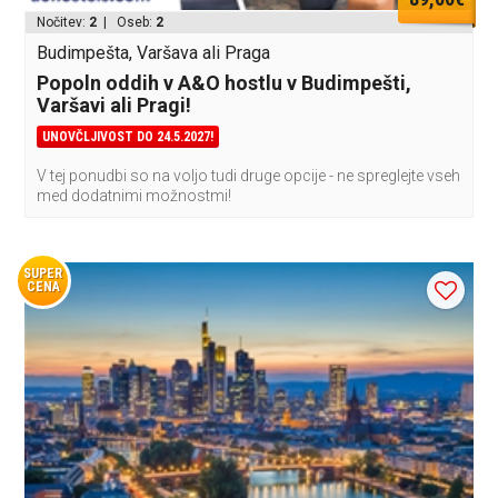
Nočitev:
2
| Oseb:
2
Budimpešta, Varšava ali Praga
Popoln oddih v A&O hostlu v Budimpešti,
Varšavi ali Pragi!
UNOVČLJIVOST DO 24.5.2027!
V tej ponudbi so na voljo tudi druge opcije - ne spreglejte vseh
med dodatnimi možnostmi!
SUPER
CENA