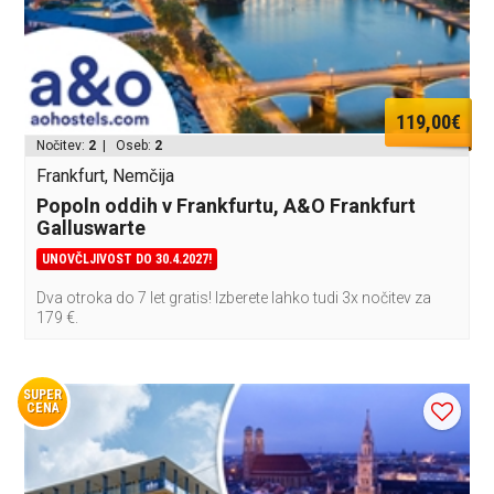
119,00€
Nočitev:
2
| Oseb:
2
Frankfurt, Nemčija
Popoln oddih v Frankfurtu, A&O Frankfurt
Galluswarte
UNOVČLJIVOST DO 30.4.2027!
Dva otroka do 7 let gratis! Izberete lahko tudi 3x nočitev za
179 €.
SUPER
CENA