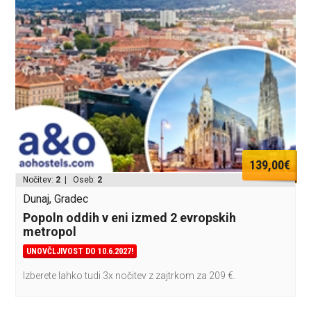
139,00€
Nočitev:
2
| Oseb:
2
Dunaj, Gradec
Popoln oddih v eni izmed 2 evropskih
metropol
UNOVČLJIVOST DO 10.6.2027!
Izberete lahko tudi 3x nočitev z zajtrkom za 209 €.