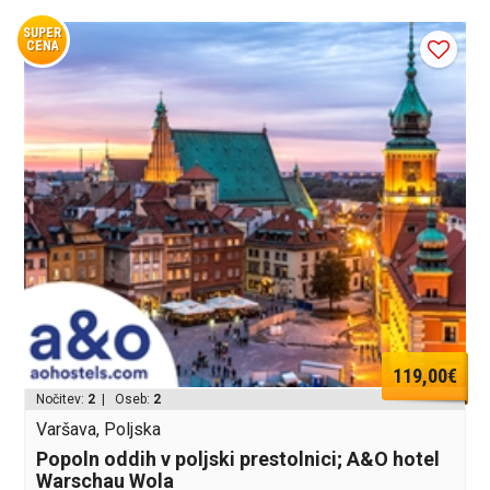
SUPER
CENA
119,00€
Nočitev:
2
| Oseb:
2
Varšava, Poljska
Popoln oddih v poljski prestolnici; A&O hotel
Warschau Wola