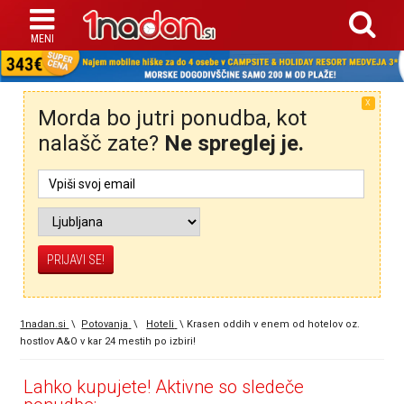
X
Morda bo jutri ponudba, kot
nalašč zate?
Ne spreglej je.
1nadan.si
\
Potovanja
\
Hoteli
\
Krasen oddih v enem od hotelov oz.
hostlov A&O v kar 24 mestih po izbiri!
Lahko kupujete! Aktivne so sledeče