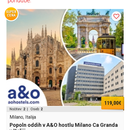
ponudbe:
SUPER
CENA
119,00€
Nočitev:
2
| Oseb:
2
Milano, Italija
Popoln oddih v A&O hostlu Milano Ca Granda