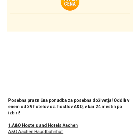
CENA
Posebna praznična ponudba za posebna doživetja! Oddih v
enem od 39 hotelov oz. hostlov A&O, v kar 24 mestih po
izbiri!
1.A&O Hostels and Hotels Aachen
A&O Aachen Hauptbahnhof