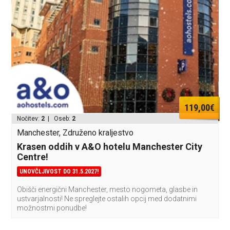
119,00€
Nočitev:
2
| Oseb:
2
Manchester, Združeno kraljestvo
Krasen oddih v A&O hotelu Manchester City
Centre!
UNOVČLJIVOST DO 31.5.2027!
Obišči energični Manchester, mesto nogometa, glasbe in
ustvarjalnosti! Ne spreglejte ostalih opcij med dodatnimi
možnostmi ponudbe!