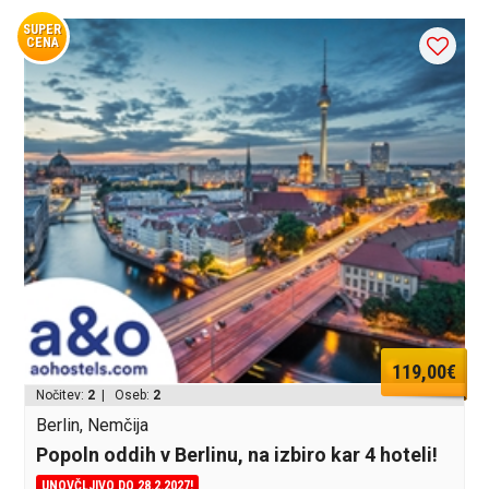
SUPER
CENA
119,00€
Nočitev:
2
| Oseb:
2
Berlin, Nemčija
Popoln oddih v Berlinu, na izbiro kar 4 hoteli!
UNOVČLJIVO DO 28.2.2027!