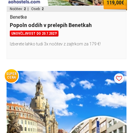
119,00€
Nočitev:
2
| Oseb:
2
Benetke
Popoln oddih v prelepih Benetkah
UNOVČLJIVOST DO 20.7.2027!
Izberete lahko tudi 3x nočitev z zajtrkom za 179 €!
SUPER
CENA