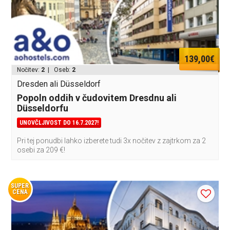
139,00€
Nočitev:
2
| Oseb:
2
Dresden ali Düsseldorf
Popoln oddih v čudovitem Dresdnu ali
Düsseldorfu
UNOVČLJIVOST DO 16.7.2027!
Pri tej ponudbi lahko izberete tudi 3x nočitev z zajtrkom za 2
osebi za 209 €!
SUPER
CENA