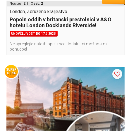
Nočitev:
2
| Oseb:
2
London, Združeno kraljestvo
Popoln oddih v britanski prestolnici v A&O
hotelu London Docklands Riverside!
UNOVČLJIVOST DO 17.7.2027!
Ne spreglejte ostalih opcij med dodatnimi možnostmi
ponudbe!
SUPER
CENA