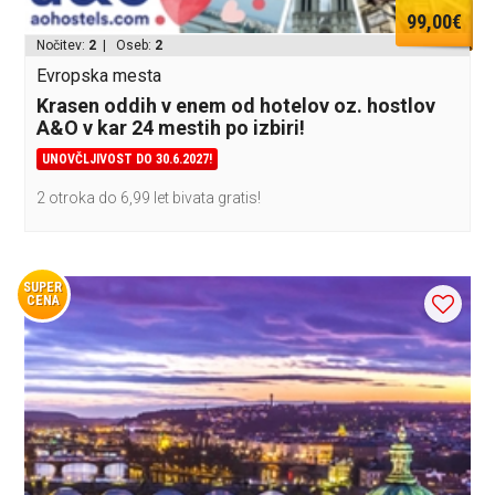
99,00€
Nočitev:
2
| Oseb:
2
Evropska mesta
Krasen oddih v enem od hotelov oz. hostlov
A&O v kar 24 mestih po izbiri!
UNOVČLJIVOST DO 30.6.2027!
2 otroka do 6,99 let bivata gratis!
SUPER
CENA