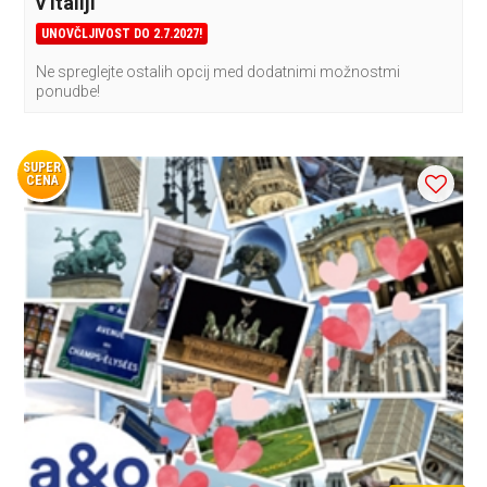
v Italiji
UNOVČLJIVOST DO 2.7.2027!
Ne spreglejte ostalih opcij med dodatnimi možnostmi
ponudbe!
SUPER
CENA