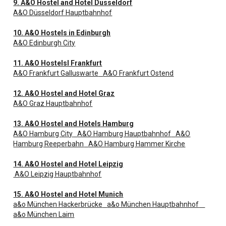
9. A&O Hostel and Hotel Dusseldorf
A&O Düsseldorf Hauptbahnhof
10. A&O Hostels in Edinburgh
A&O Edinburgh City
11. A&O Hostelsl Frankfurt
A&O Frankfurt Galluswarte
A&O Frankfurt Ostend
12. A&O Hostel and Hotel Graz
A&O Graz Hauptbahnhof
13. A&O Hostel and Hotels Hamburg
A&O Hamburg City
A&O Hamburg Hauptbahnhof
A&O
Hamburg Reeperbahn
A&O Hamburg Hammer Kirche
14. A&O Hostel and Hotel Leipzig
A
&O Leipzig Hauptbahnhof
15. A&O Hostel and Hotel Munich
a&o München Hackerbrücke
a&o München Hauptbahnhof
a&o München Laim