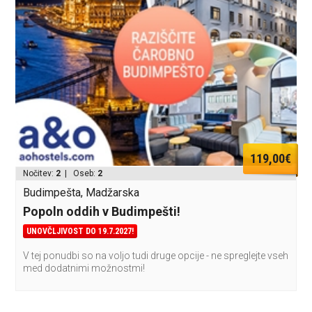
119,00€
Nočitev:
2
| Oseb:
2
Budimpešta, Madžarska
Popoln oddih v Budimpešti!
UNOVČLJIVOST DO 19.7.2027!
V tej ponudbi so na voljo tudi druge opcije - ne spreglejte vseh
med dodatnimi možnostmi!