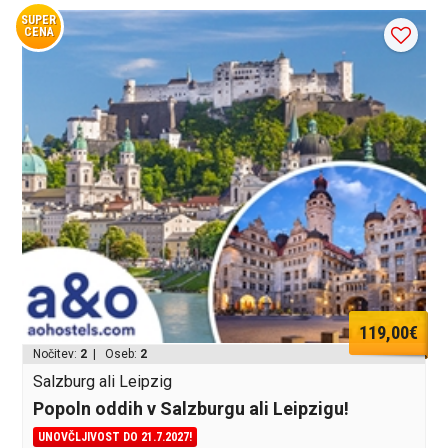
SUPER
CENA
119,00€
Nočitev:
2
| Oseb:
2
Salzburg ali Leipzig
Popoln oddih v Salzburgu ali Leipzigu!
UNOVČLJIVOST DO 21.7.2027!