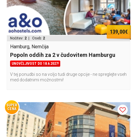
139,00€
Nočitev:
2
| Oseb:
2
Hamburg, Nemčija
Popoln oddih za 2 v čudovitem Hamburgu
UNOVČLJIVOST DO 18.6.2027!
V tej ponudbi so na voljo tudi druge opcije - ne spreglejte vseh
med dodatnimi možnostmi!
SUPER
CENA