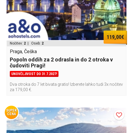
119,00€
Nočitev:
2
| Oseb:
2
Praga, Češka
Popoln oddih za 2 odrasla in do 2 otroka v
čudoviti Pragi!
UNOVČLJIVOST DO 31.7.2027!
Dva otroka do 7 let bivata gratis! Izberete lahko tudi 3x nočitev
za 179,00 €.
SUPER
CENA