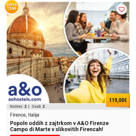
SUPER
CENA
119,00€
Nočitev:
2
| Oseb:
2
Firence, Italija
Popoln oddih z zajtrkom v A&O Firenze
Campo di Marte v slikovitih Firencah!