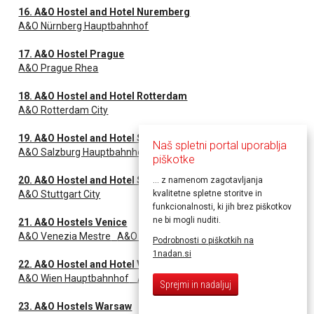
16. A&O Hostel and Hotel Nuremberg
A&O Nürnberg Hauptbahnhof
17. A&O Hostel Prague
A&O Prague Rhea
18. A&O Hostel and Hotel Rotterdam
A&O Rotterdam City
19. A&O Hostel and Hotel Salzburg
Naš spletni portal uporablja
A&O Salzburg Hauptbahnhof
piškotke
20. A&O Hostel and Hotel Stuttgart
... z namenom zagotavljanja
A&O Stuttgart City
kvalitetne spletne storitve in
funkcionalnosti, ki jih brez piškotkov
ne bi mogli nuditi.
21. A&O Hostels Venice
A&O Venezia Mestre
A&O Venezia Mestre 2
Podrobnosti o piškotkih na
1nadan.si
22. A&O Hostel and Hotel Vienna
A&O Wien Hauptbahnhof
A&O Wien Stadthalle
Sprejmi in nadaljuj
23. A&O Hostels Warsaw