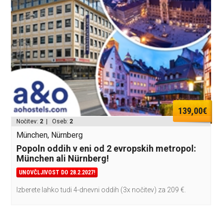
139,00€
Nočitev:
2
| Oseb:
2
München, Nürnberg
Popoln oddih v eni od 2 evropskih metropol:
München ali Nürnberg!
UNOVČLJIVOST DO 28.2.2027!
Izberete lahko tudi 4-dnevni oddih (3x nočitev) za 209 €.