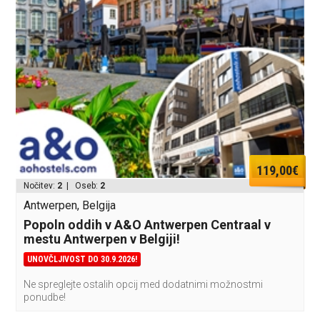
119,00€
Nočitev:
2
| Oseb:
2
Antwerpen, Belgija
Popoln oddih v A&O Antwerpen Centraal v
mestu Antwerpen v Belgiji!
UNOVČLJIVOST DO 30.9.2026!
Ne spreglejte ostalih opcij med dodatnimi možnostmi
ponudbe!