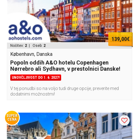
139,00€
Nočitev:
2
| Oseb:
2
København, Danska
Popoln oddih A&O hotelu Copenhagen
Nørrebro ali Sydhavn, v prestolnici Danske!
UNOVČLJIVOST DO 1. 6. 2027!
V tej ponudbi so na voljo tudi druge opcije, preverite med
dodatnimi možnostmi!
SUPER
CENA