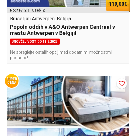
119,00€
Nočitev:
2
| Oseb:
2
Bruselj ali Antwerpen, Belgija
Popoln oddih v A&O Antwerpen Centraal v
mestu Antwerpen v Belgiji!
UNOVČLJIVOST DO 11.2.2027!
Ne spreglejte ostalih opcij med dodatnimi možnostmi
ponudbe!
SUPER
CENA