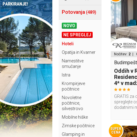
Potovanja
(489)
NOVO
NE SPREGLEJ
Hoteli
Opatija in Kvarner
Nočitev:
2
| 
Namestitve
Budimpešt
smučanje
Oddih v
Istra
Residenc
4* v madž
Krompirjeve
počitnice
GRATIS za o
Novoletne
spreglejte o
počitnice,
dodatnimi 
silvestrovo
Mobilne hiške
Zimske počitnice
SUPER
CENA
Glamping in