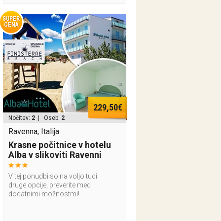
SUPER
CENA
229,50€
Nočitev:
2
| Oseb:
2
Ravenna, Italija
Krasne počitnice v hotelu
Alba v slikoviti Ravenni
V tej ponudbi so na voljo tudi
druge opcije, preverite med
dodatnimi možnostmi!