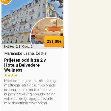
231,00€
Nočitev:
2
| Oseb:
2
Mariánské Lázne, Češka
Prijeten oddih za 2 v
Hotelu Belvedere
Wellness
Hotel se nahaja v središču starega
mestnega jedra v bližini kolonade
in ponuja miren umik, obdan z
bujnimi parki! V tej ponudbi so na
voljo tudi druge opcije, preverite
med dodatnimi možnostmi!