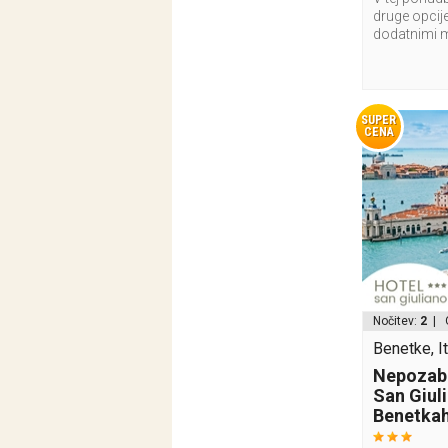
druge opcije
dodatnimi 
SUPER
CENA
Nočitev:
2
| 
Benetke, It
Nepozabe
San Giuli
Benetka