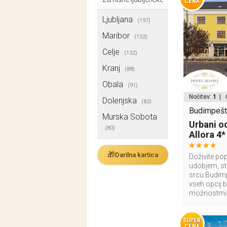
CENA
Ljubljana
(197)
Maribor
(152)
Celje
(132)
Kranj
(88)
Obala
(91)
Nočitev:
1
| 
Dolenjska
(82)
Budimpešt
Murska Sobota
Urbani o
(80)
Allora 4*
🎁
Darilna kartica
Doživite po
udobjem, sti
srcu Budimp
vseh opcij 
možnostmi
SUPER
CENA