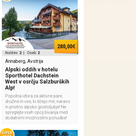
280,00€
Nočitev:
2
| Oseb:
2
Annaberg, Avstrija
Alpski oddih v hotelu
Sporthotel Dachstein
West v osrčju Salzburških
Alp!
Popolna izbira za aktivne pare,
družine in vse, ki iščejo mir, naravo
in pristno alpsko gostoljubje! Ne
spreglejte vseh opcij bivanja med
dodatnimi možnostmi ponudbe!
SUPER