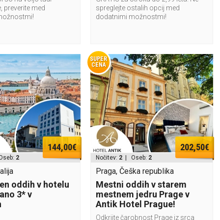
, preverite med
spreglejte ostalih opcij med
možnostmi!
dodatnimi možnostmi!
SUPER
CENA
144,00€
202,50€
Oseb:
2
Nočitev:
2
| Oseb:
2
alija
Praga, Češka republika
n oddih v hotelu
Mestni oddih v starem
ano 3* v
mestnem jedru Prage v
h
Antik Hotel Prague!
Odkrijte čarobnost Prage iz srca