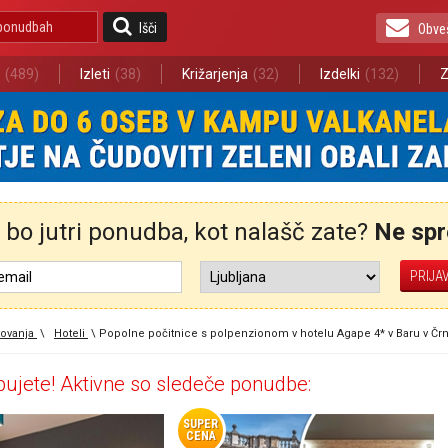
Išči
Obve
(489)
Izleti
(38)
Križarjenja
(32)
Izdelki
(132)
Z
bo jutri ponudba, kot nalašč zate?
Ne spre
ovanja
\
Hoteli
\
Popolne počitnice s polpenzionom v hotelu Agape 4* v Baru v Črn
ujete! Aktivne so sledeče ponudbe:
SUPER
CENA