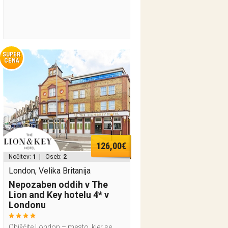
SUPER
CENA
126,00€
Nočitev:
1
| Oseb:
2
London, Velika Britanija
Nepozaben oddih v The
Lion and Key hotelu 4* v
Londonu
Obiščite London – mesto, kjer se