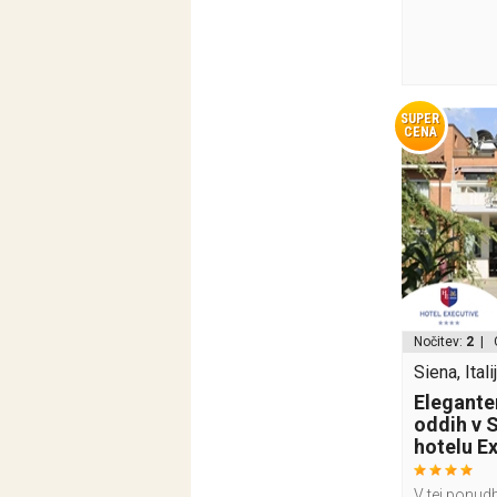
SUPER
CENA
Nočitev:
2
| 
Siena, Itali
Elegante
oddih v S
hotelu E
V tej ponudb