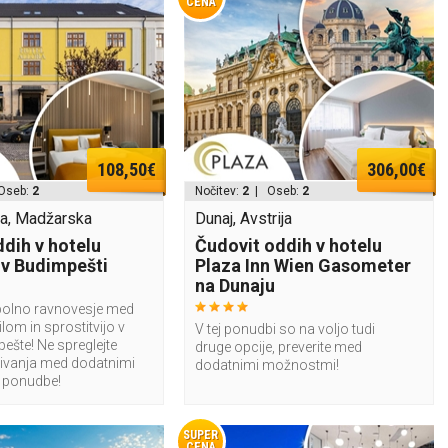
CENA
108,50€
306,00€
Oseb:
2
Nočitev:
2
| Oseb:
2
a, Madžarska
Dunaj, Avstrija
ddih v hotelu
Čudovit oddih v hotelu
 v Budimpešti
Plaza Inn Wien Gasometer
na Dunaju
polno ravnovesje med
lom in sprostitvijo v
V tej ponudbi so na voljo tudi
ešte! Ne spreglejte
druge opcije, preverite med
bivanja med dodatnimi
dodatnimi možnostmi!
 ponudbe!
SUPER
CENA