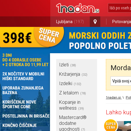
Ljubljana
(197)
Potovanja
Izleti
(38)
Morda 
Križarjenja
(32)
Izdelki
(132)
Z letalom
(78)
1nadan.si
\
Pot
Kopanje in
wellness
(39)
Lahko kup
Mastercard®
dodatne
SUPER
CENA
ugodnosti
(7)