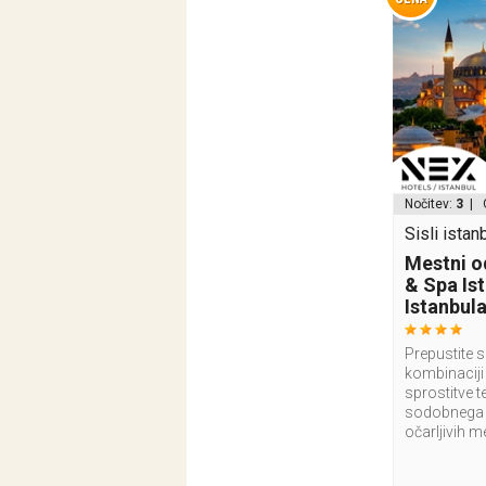
Nočitev:
3
| 
Sisli istanb
Mestni o
& Spa Ist
Istanbula
Prepustite s
kombinaciji 
sprostitve t
sodobnega h
očarljivih m