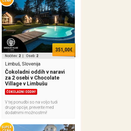
CENA
351,00€
Nočitev:
2
| Oseb:
2
Limbuš, Slovenija
Čokoladni oddih v naravi
za 2 osebi v Chocolate
Village v Limbušu
ČOKOLADNI ODDIH!
V tej ponudbi so na voljo tudi
druge opcije, preverite med
dodatnimi možnostmi!
SUPER
CENA