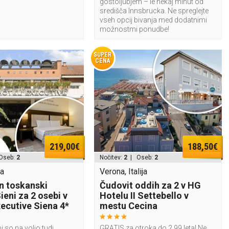
gostoljubjem – le nekaj minut od
središča Innsbrucka. Ne spreglejte
vseh opcij bivanja med dodatnimi
možnostmi ponudbe!
SUPER
CENA
219,00€
188,50€
Oseb:
2
Nočitev:
2
| Oseb:
2
ja
Verona, Italija
n toskanski
Čudovit oddih za 2 v HG
ieni za 2 osebi v
Hotelu II Settebello v
xecutive Siena 4*
mestu Cecina
i so na voljo tudi
GRATIS za otroka do 2,99 leta! Ne