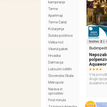
kampiranje
Terme
Apartmaji
Terme Čatež
Križarjenja
Šolske počitnice
Nočitev:
2
| 
Velika noč
Budimpešt
Vikend paketi
Nepozabe
Hrvaška
polpenzi
Dalmacija
Aquaworl
Luksuzni oddihi
V tej ponudb
Slovenska Obala
druge opcije
Metropole
dodatnimi 
Narava in
sprostitev
First minute
SUPER
Za hišne ljubljenčke