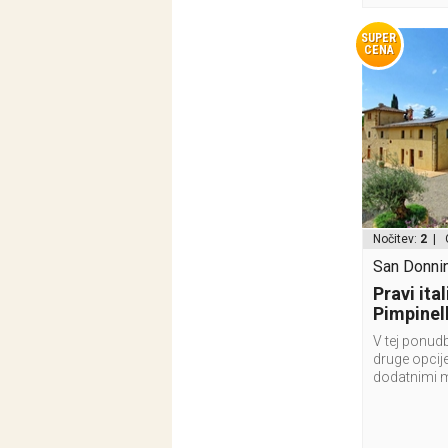
SUPER
CENA
Nočitev:
2
| 
San Donnino
Pravi ita
Pimpinel
V tej ponudb
druge opcije
dodatnimi 