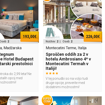
193,00€
226,00€
Oseb:
2
Nočitev:
2
| Oseb:
2
a, Madžarska
Montecatini Terme, Italija
 Regnum
Sproščen oddih za 2 v
e Hotel Budapest
hotelu Ambrosiano 4* v
arski prestolnici
Montecatini Termah v
Italiji!
troka do 2,99 leta! Ne
stalih opcij med
V tej ponudbi so na voljo tudi
možnostmi!
druge opcije, preverite med
dodatnimi možnostmi!
SUPER
CENA