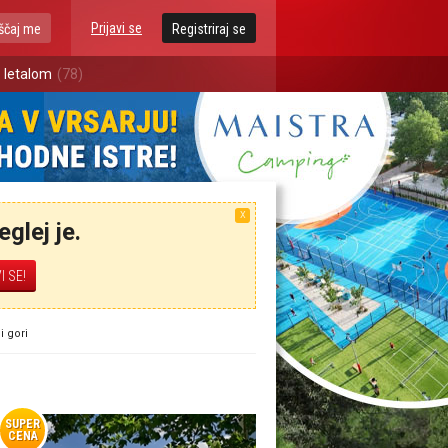
Prijavi se
ščaj me
Registriraj se
 letalom
(78)
X
glej je.
i gori
SUPER
CENA