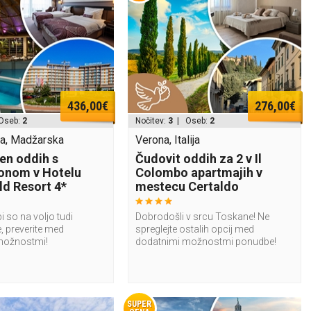
436,00€
276,00€
Oseb:
2
Nočitev:
3
| Oseb:
2
a, Madžarska
Verona, Italija
n oddih s
Čudovit oddih za 2 v Il
onom v Hotelu
Colombo apartmajih v
d Resort 4*
mestecu Certaldo
i so na voljo tudi
Dobrodošli v srcu Toskane! Ne
, preverite med
spreglejte ostalih opcij med
možnostmi!
dodatnimi možnostmi ponudbe!
SUPER