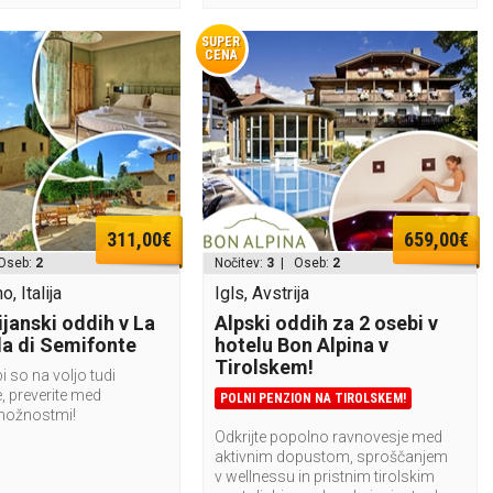
SUPER
CENA
311,00€
659,00€
Oseb:
2
Nočitev:
3
| Oseb:
2
, Italija
Igls, Avstrija
lijanski oddih v La
Alpski oddih za 2 osebi v
la di Semifonte
hotelu Bon Alpina v
Tirolskem!
i so na voljo tudi
, preverite med
POLNI PENZION NA TIROLSKEM!
možnostmi!
Odkrijte popolno ravnovesje med
aktivnim dopustom, sproščanjem
v wellnessu in pristnim tirolskim