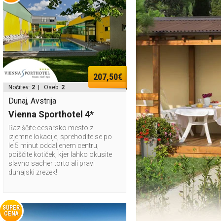
207,50€
Nočitev:
2
| Oseb:
2
Dunaj, Avstrija
Vienna Sporthotel 4*
Raziščite cesarsko mesto z
izjemne lokacije, sprehodite se po
le 5 minut oddaljenem centru,
poiščite kotiček, kjer lahko okusite
slavno sacher torto ali pravi
dunajski zrezek!
SUPER
CENA