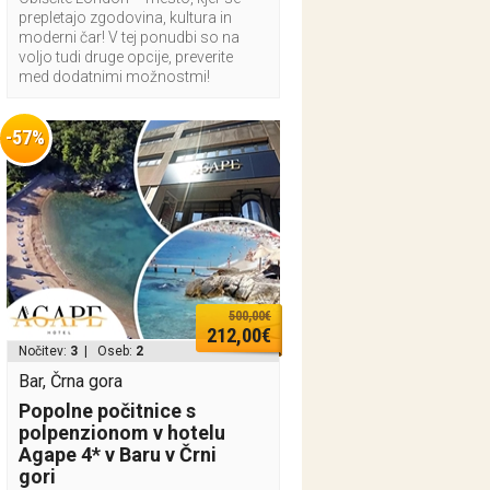
prepletajo zgodovina, kultura in
moderni čar! V tej ponudbi so na
voljo tudi druge opcije, preverite
med dodatnimi možnostmi!
-57%
500,00€
212,00€
Nočitev:
3
| Oseb:
2
Bar, Črna gora
Popolne počitnice s
polpenzionom v hotelu
Agape 4* v Baru v Črni
gori