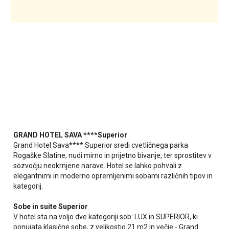
GRAND HOTEL SAVA
****Superior
Grand Hotel Sava**** Superior sredi cvetličnega parka
Rogaške Slatine, nudi mirno in prijetno bivanje, ter sprostitev v
sozvočju neokrnjene narave. Hotel se lahko pohvali z
elegantnimi in moderno opremljenimi sobami različnih tipov in
kategorij.
Sobe in suite Superior
V hotel sta na voljo dve kategoriji sob: LUX in SUPERIOR, ki
ponujata klasične sobe, z velikostjo 21 m2 in večje - Grand