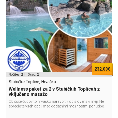
232,00€
Nočitev:
2
| Oseb:
2
Stubičke Toplice, Hrvaška
Wellness paket za 2 v Stubičkih Toplicah z
vključeno masažo
Obiščite čudovito hrvaško naravo tik ob slovenski meji! Ne
spreglejte vseh opcij med dodatnimi možnostmi ponudbe.