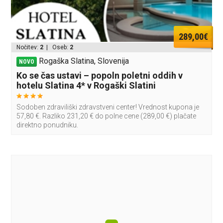
289,00€
Nočitev:
2
| Oseb:
2
Rogaška Slatina, Slovenija
NOVO
Ko se čas ustavi – popoln poletni oddih v
hotelu Slatina 4* v Rogaški Slatini
Sodoben zdraviliški zdravstveni center! Vrednost kupona je
57,80 €. Razliko 231,20 € do polne cene (289,00 €) plačate
direktno ponudniku.