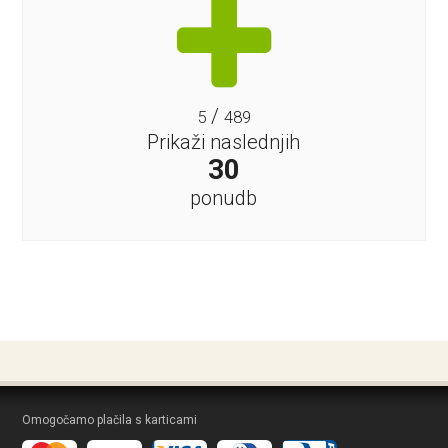
/
5
489
Prikaži naslednjih
30
ponudb
Omogočamo plačila s karticami