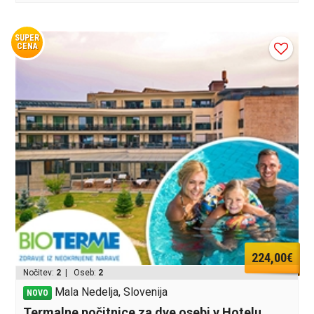
SUPER
CENA
224,00€
Nočitev:
2
| Oseb:
2
Mala Nedelja, Slovenija
NOVO
Termalne počitnice za dve osebi v Hotelu