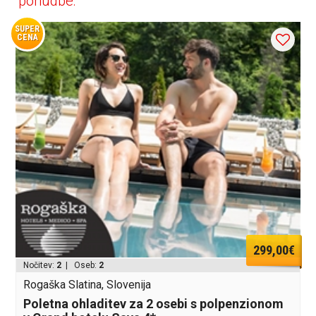
ponudbe:
SUPER
CENA
299,00€
Nočitev:
2
| Oseb:
2
Rogaška Slatina, Slovenija
Poletna ohladitev za 2 osebi s polpenzionom