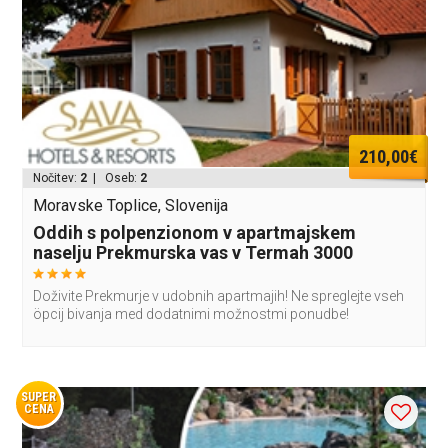
210,00€
Nočitev:
2
| Oseb:
2
Moravske Toplice, Slovenija
Oddih s polpenzionom v apartmajskem
naselju Prekmurska vas v Termah 3000
Doživite Prekmurje v udobnih apartmajih! Ne spreglejte vseh
öpcij bivanja med dodatnimi možnostmi ponudbe!
SUPER
CENA