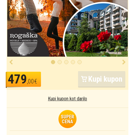
479
Kupi kupon
,00€
Kupi kupon kot darilo
SUPER
CENA