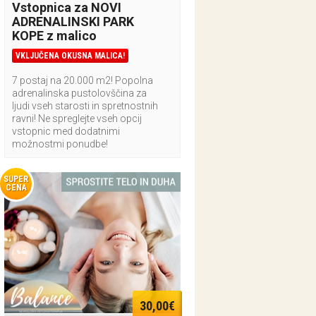
Vstopnica za NOVI
ADRENALINSKI PARK
KOPE z malico
VKLJUČENA OKUSNA MALICA!
7 postaj na 20.000 m2! Popolna
adrenalinska pustolovščina za
ljudi vseh starosti in spretnostnih
ravni! Ne spreglejte vseh opcij
vstopnic med dodatnimi
možnostmi ponudbe!
SUPER
CENA
30,00€