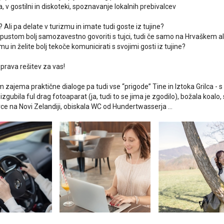
 v gostilni in diskoteki, spoznavanje lokalnih prebivalcev
 Ali pa delate v turizmu in imate tudi goste iz tujine?
pustom bolj samozavestno govoriti s tujci, tudi če samo na Hrvaškem ali 
mu in želite bolj tekoče komunicirati s svojimi gosti iz tujine?
 prava rešitev za vas!
zajema praktične dialoge pa tudi vse “prigode” Tine in Iztoka Grilca - s 
izgubila ful drag fotoaparat (ja, tudi to se jima je zgodilo), božala koalo, 
vce na Novi Zelandiji, obiskala WC od Hundertwasserja …