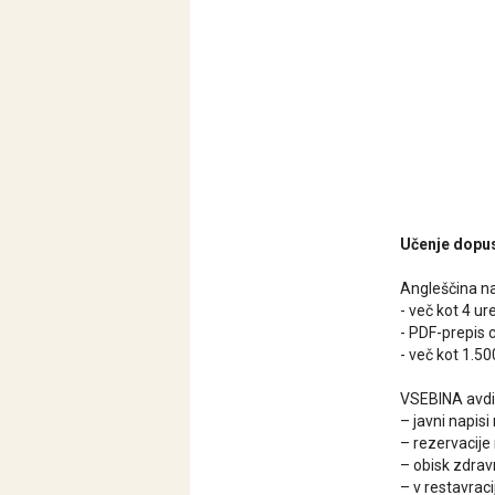
Učenje dopust
Angleščina na
- več kot 4 u
- PDF-prepis 
- več kot 1.50
VSEBINA avdi
– javni napis
– rezervacije 
– obisk zdrav
– v restavraci