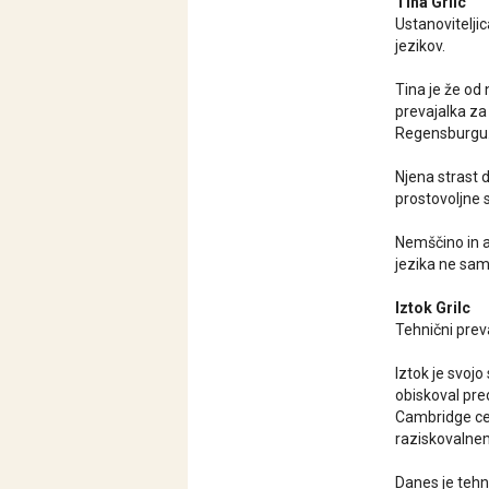
Tina Grilc
Ustanovitelji
jezikov.
Tina je že od 
prevajalka za
Regensburgu
Njena strast d
prostovoljne 
Nemščino in a
jezika ne sam
Iztok Grilc
Tehnični preva
Iztok je svoj
obiskoval pred
Cambridge cer
raziskovalnem
Danes je tehn