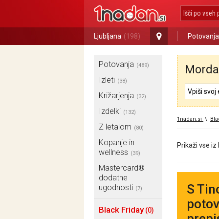
Ljubljana
(198)
Potovanja
Potovanja
(489)
Morda 
Izleti
(38)
Križarjenja
(32)
Izdelki
(132)
1nadan.si
\
Bla
Z letalom
(80)
Kopanje in
Prikaži vse iz
wellness
(39)
Mastercard®
dodatne
S Tin
ugodnosti
(7)
potov
Black Friday
(0)
prepi