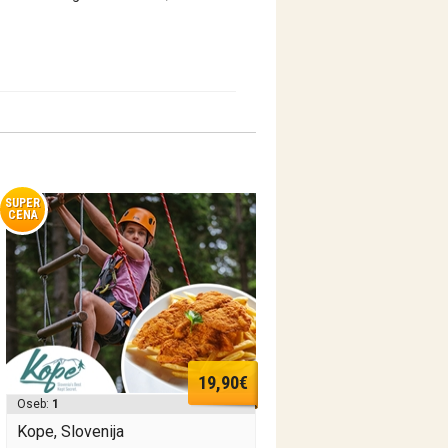
SUPER
CENA
19,90€
Oseb:
1
Kope, Slovenija