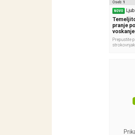
Oseb:
1
Ljub
NOVO
Temeljito
pranje p
voskanje
Prepustite p
strokovnja
Prik