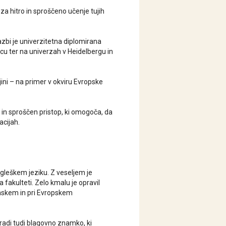
a hitro in sproščeno učenje tujih
azbi je univerzitetna diplomirana
dcu ter na univerzah v Heidelbergu in
ujini – na primer v okviru Evropske
 in sproščen pristop, ki omogoča, da
cijah.
ngleškem jeziku. Z veseljem je
 fakulteti. Zelo kmalu je opravil
Finskem in pri Evropskem
radi tudi blagovno znamko, ki