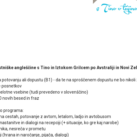
niške angleščine s Tino in Iztokom Grilcem po Avstraliji in Novi Zel
 potovanju ali dopustu (B1) - da te na sproščenem dopustu ne bo nikoli 
re posnetkov
celotne vsebine (tudi prevedeno v slovenščino)
0 novih besed in fraz
o programa:
i na cestah, potovanje z avtom, letalom, ladjo in avtobusom
nastanitve in dialogi na recepciji (+ situacije, ko gre kaj narobe)
nika, nesreča v prometu
ji (hrana in naročanje, pijača, dialogi)