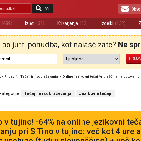
Išči
Obve
(489)
Izleti
(38)
Križarjenja
(32)
Izdelki
(132)
Z
bo jutri ponudba, kot nalašč zate?
Ne spre
ck Friday
\
Tečaji in izobraževanja
\
Online jezikovni tečaj Angleščina na potovanju p
 kategorije:
Tečaji in izobraževanja
Jezikovni tečaji
o v tujino! -64% na online jezikovni te
anju pri S Tino v tujino: več kot 4 ure
s vsebine (tudi v slovenščino) + več k