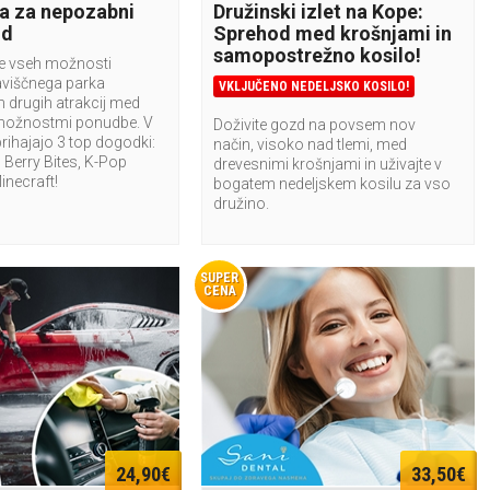
a za nepozabni
Družinski izlet na Kope:
nd
Sprehod med krošnjami in
samopostrežno kosilo!
te vseh možnosti
aviščnega parka
VKLJUČENO NEDELJSKO KOSILO!
n drugih atrakcij med
možnostmi ponudbe. V
Doživite gozd na povsem nov
rihajajo 3 top dogodki:
način, visoko nad tlemi, med
Berry Bites, K-Pop
drevesnimi krošnjami in uživajte v
Minecraft!
bogatem nedeljskem kosilu za vso
družino.
SUPER
CENA
24,90€
33,50€