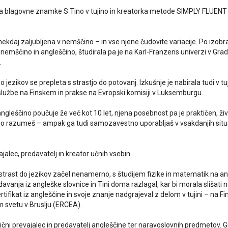
ca blagovne znamke S Tino v tujino in kreatorka metode SIMPLY FLUENT z
nekdaj zaljubljena v nemščino – in vse njene čudovite variacije. Po izobr
 nemščino in angleščino, študirala pa je na Karl-Franzens univerzi v Gra
.
o jezikov se prepleta s strastjo do potovanj. Izkušnje je nabirala tudi v t
službe na Finskem in prakse na Evropski komisiji v Luksemburgu.
ngleščino poučuje že več kot 10 let, njena posebnost pa je praktičen, živ
o razumeš – ampak ga tudi samozavestno uporabljaš v vsakdanjih situa
jalec, predavatelj in kreator učnih vsebin
o strast do jezikov začel nenamerno, s študijem fizike in matematik na a
avanja iz angleške slovnice in Tini doma razlagal, kar bi morala slišati na
tifikat iz angleščine in svoje znanje nadgrajeval z delom v tujini – na 
 svetu v Bruslju (ERCEA).
ični prevajalec in predavatelj angleščine ter naravoslovnih predmetov. G