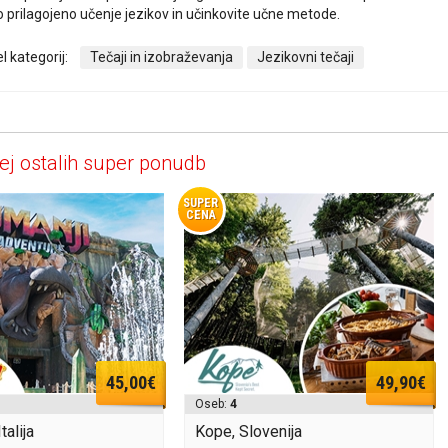
no prilagojeno učenje jezikov in učinkovite učne metode.
l kategorij:
Tečaji in izobraževanja
Jezikovni tečaji
ej ostalih super ponudb
SUPER
CENA
45,00€
49,90€
Oseb:
4
talija
Kope, Slovenija