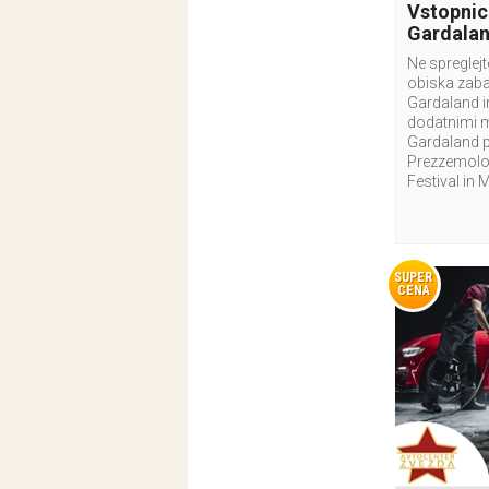
Vstopnic
Gardala
Ne spreglej
obiska zab
Gardaland i
dodatnimi 
Gardaland p
Prezzemolo 
Festival in 
SUPER
CENA