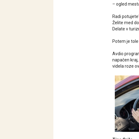
– ogled mesta,
Radi potujete?
Želite med do
Delate v turiz
Potem je tole
Avdio program 
napačen kraj, 
videla roze o