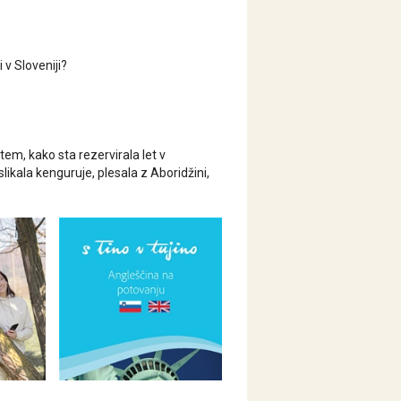
v Sloveniji?
tem, kako sta rezervirala let v
slikala kenguruje, plesala z Aboridžini,