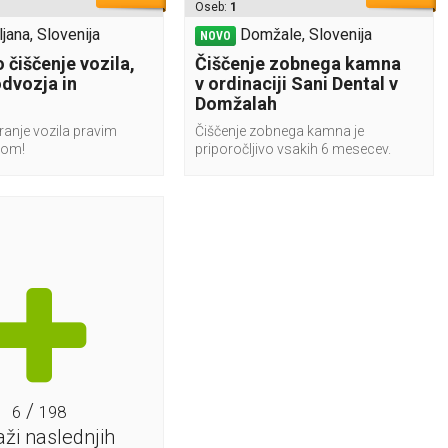
Oseb:
1
ljana, Slovenija
Domžale, Slovenija
NOVO
 čiščenje vozila,
Čiščenje zobnega kamna
odvozja in
v ordinaciji Sani Dental v
Domžalah
ranje vozila pravim
Čiščenje zobnega kamna je
kom!
priporočljivo vsakih 6 mesecev.
/
6
198
aži naslednjih