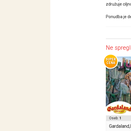
združuje cilj
Ponudba je de
Ne spregl
SUPER
CENA
Oseb:
1
Gardaland,I