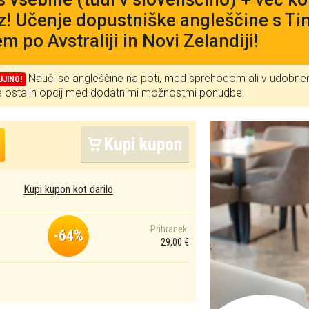
az! Učenje dopustniške angleščine s Ti
em po Avstraliji in Novi Zelandiji!
Nauči se angleščine na poti, med sprehodom ali v udobne
UJINO!
te ostalih opcij med dodatnimi možnostmi ponudbe!
Kupi kupon
Kupi kupon kot darilo
Prihranek:
-64%
29,00 €