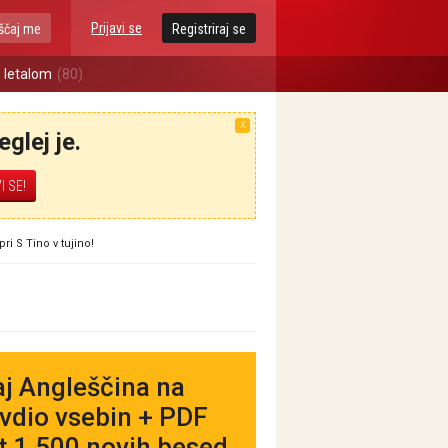
Prijavi se
ščaj me
Registriraj se
 letalom
(80)
X
glej je.
ri S Tino v tujino!
čaj Angleščina na
 avdio vsebin + PDF
ot 1.500 novih besed