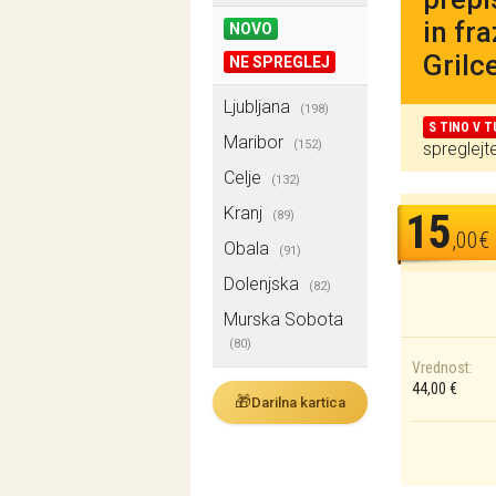
in fr
NOVO
Grilc
NE SPREGLEJ
Ljubljana
(198)
S TINO V T
Maribor
(152)
spreglej
Celje
(132)
Kranj
15
(89)
,00€
Obala
(91)
Dolenjska
(82)
Murska Sobota
(80)
Vrednost:
44,00 €
🎁
Darilna kartica