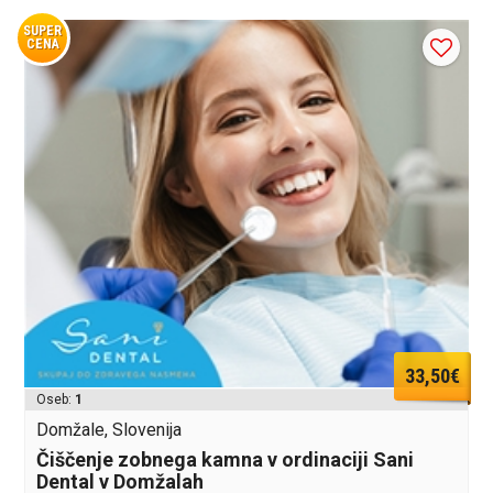
SUPER
CENA
33,50€
Oseb:
1
Domžale, Slovenija
Čiščenje zobnega kamna v ordinaciji Sani
Dental v Domžalah