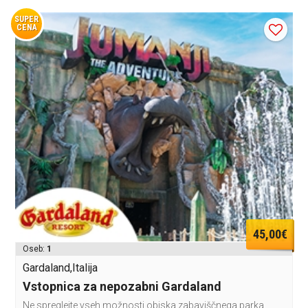
SUPER
CENA
45,00€
Oseb:
1
Gardaland,Italija
Vstopnica za nepozabni Gardaland
Ne spreglejte vseh možnosti obiska zabaviščnega parka