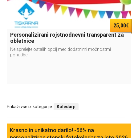
25,00€
Personalizirani rojstnodnevni transparent za
obletnice
Ne sprelejte ostalih opcij med dodatnimi možnostmi
ponudbe!
Prikaži vse iz kategorije:
Koledarji
Krasno in unikatno darilo! -56% na
personaliziran stenski fotokoledar za leto 2026