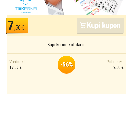
7
Kupi kupon
,50€
Kupi kupon kot darilo
Vrednost:
Prihranek:
-56%
17,00 €
9,50 €