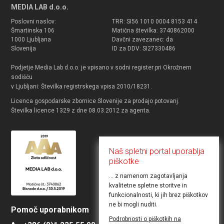
MEDIA LAB d.o.o.
Poslovni naslov:
TRR: SI56 1010 0004 8153 414
Šmartinska 106
Matična številka: 3740862000
1000 Ljubljana
Davčni zavezanec: da
Slovenija
ID za DDV: SI27330486
Podjetje Media Lab d.o.o. je vpisano v sodni register pri Okrožnem
sodišču
v Ljubljani: Številka registrskega vpisa 2010/18231.
Licenca gospodarske zbornice Slovenije za prodajo potovanj.
Številka licence 1329 z dne 08.03.2012 za agenta.
Naš spletni portal uporablja
piškotke
... z namenom zagotavljanja
kvalitetne spletne storitve in
funkcionalnosti, ki jih brez piškotkov
ne bi mogli nuditi.
Pomoč uporabnikom
Želite objaviti ponudbo
Podrobnosti o piškotkih na