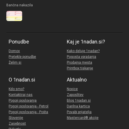
Bančna nakazila
Ponudbe
Kaj je 1nadan.si?
Domov
Kako deluje 1nadan?
Pretekle ponudbe
Pogosta vprašanja
Želim si
Prodajna mesta
Printbox tiskanje
O 1nadan.si
Aktualno
Kdo smo?
Novice
Kontaktiraj nas
Zaposlitev
Pogoji poslovanja
Blog 1nadan.si
Pogoji poslovanja - Petrol
Darilna kartica
Pogoji poslovanja - Pošta
Povabi prijatelja
Slovenije
Mastercard® akcije
Zasebnost