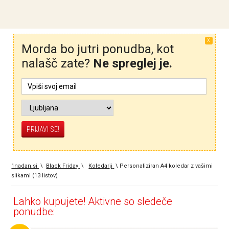
X
Morda bo jutri ponudba, kot
nalašč zate?
Ne spreglej je.
1nadan.si
\
Black Friday
\
Koledarji
\
Personaliziran A4 koledar z vašimi
slikami (13 listov)
Lahko kupujete! Aktivne so sledeče
ponudbe: