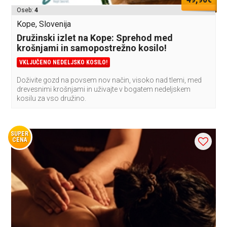
Oseb:
4
Kope, Slovenija
Družinski izlet na Kope: Sprehod med
krošnjami in samopostrežno kosilo!
VKLJUČENO NEDELJSKO KOSILO!
Doživite gozd na povsem nov način, visoko nad tlemi, med
drevesnimi krošnjami in uživajte v bogatem nedeljskem
kosilu za vso družino.
SUPER
CENA