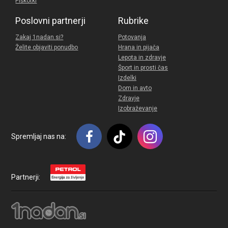
Piškotki
Poslovni partnerji
Rubrike
Zakaj 1nadan.si?
Potovanja
Želite objaviti ponudbo
Hrana in pijača
Lepota in zdravje
Šport in prosti čas
Izdelki
Dom in avto
Zdravje
Izobraževanje
Spremljaj nas na:
Partnerji: