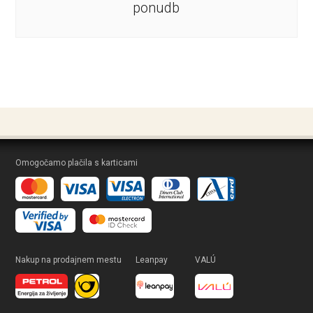
ponudb
Omogočamo plačila s karticami
Nakup na prodajnem mestu
Leanpay
VALÚ