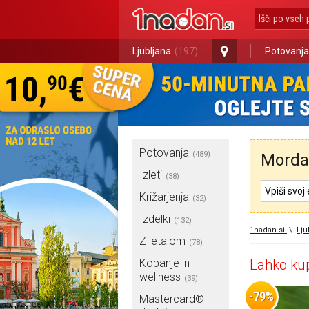
Ljubljana
(197)
Potovanja
Potovanja
(489)
Morda 
Izleti
(38)
Križarjenja
(32)
Izdelki
(132)
1nadan.si
\
Lju
Z letalom
(78)
Kopanje in
Lahko kup
wellness
(39)
-79%
Mastercard®