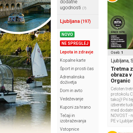
dodatne
ugodnosti
(7)
Ljubljana
(197)
NOVO
NE SPREGLEJ
Lepota in zdravje
Oseb:
1
Kopalne karte
Ljubljana, 
Tretma z
Šport in prosti čas
obraza v
Adrenalinska
Organic
doživetja
Celoten tret
Dom in avto
protokolu C
Vedeževanje
takoj)! Pri 
izberete tudi
Kuponi za hrano
med dodatn
Tečaji in
NOVOST - na
izobraževanja
PE v Ljubljan
Vstopnice