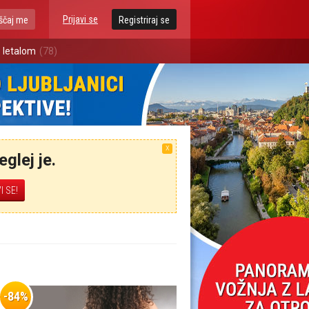
Prijavi se
ščaj me
Registriraj se
 letalom
(78)
X
glej je.
-84%