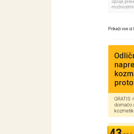
opcije, pre
možnostmi
Prikaži vse iz
Odlič
napre
kozme
proto
GRATIS: r
domačo n
kozmetiko
43