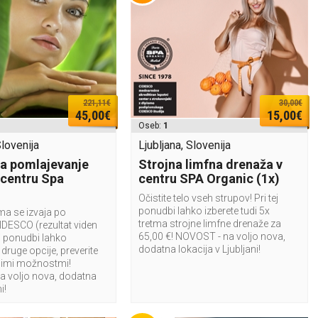
221,11€
30,00€
45,00€
15,00€
Oseb:
1
Slovenija
Ljubljana, Slovenija
a pomlajevanje
Strojna limfna drenaža v
 centru Spa
centru SPA Organic (1x)
Očistite telo vseh strupov! Pri tej
ponudbi lahko izberete tudi 5x
ma se izvaja po
tretma strojne limfne drenaže za
IDESCO (rezultat viden
65,00 €! NOVOST - na voljo nova,
tej ponudbi lahko
dodatna lokacija v Ljubljani!
 druge opcije, preverite
imi možnostmi!
 voljo nova, dodatna
i!