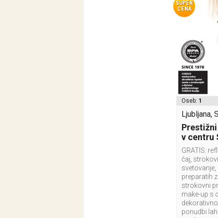
SUPER
CENA
Oseb:
1
Ljubljana, 
Prestižni
v centru
GRATIS: ref
čaj, stroko
svetovanje,
preparatih 
strokovni p
make-up s c
dekorativno 
ponudbi lahk