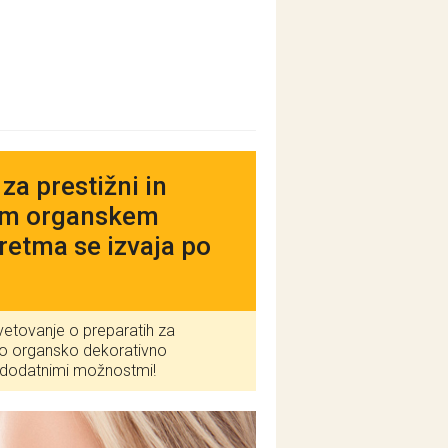
a prestižni in
nem organskem
retma se izvaja po
vetovanje o preparatih za
no organsko dekorativno
ed dodatnimi možnostmi!