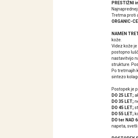
PRESTIŽNI i
Najnaprednejš
Tretma proti 
ORGANIC-CE
NAMEN TRE
kože.
Videz kože je
postopno lušč
nastavitvijo 
strukture. Pos
Po tretmajih k
sintezo kolage
Postopek je 
DO 25 LET;
ak
DO 35 LET;
ne
DO 45 LET;
st
DO 55 LET;
ko
DO ter NAD 6
napeta, svetli