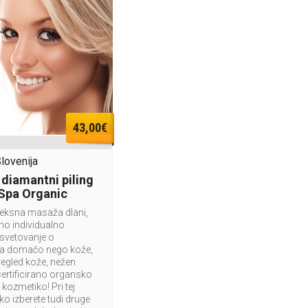
43,00€
Slovenija
 diamantni piling
 Spa Organic
leksna masaža dlani,
vno individualno
 svetovanje o
za domačo nego kože,
regled kože, nežen
ertificirano organsko
kozmetiko! Pri tej
o izberete tudi druge