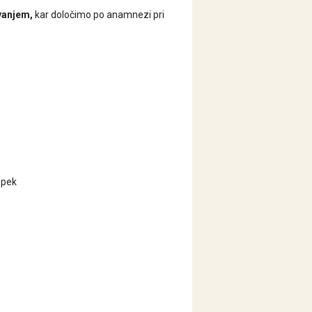
evanjem,
kar določimo po anamnezi pri
opek