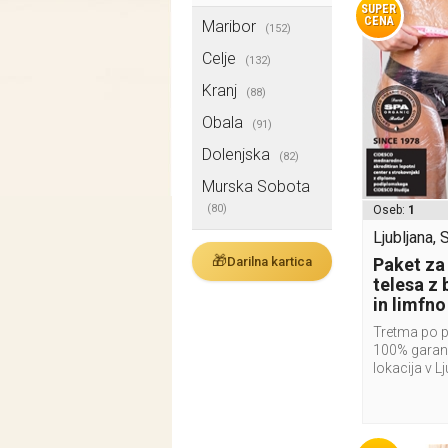
SUPER
CENA
Maribor
(152)
Celje
(132)
Kranj
(88)
Obala
(91)
Dolenjska
(82)
Murska Sobota
(80)
Oseb:
1
Ljubljana, 
🎁
Darilna kartica
Paket za
telesa z
in limfn
Tretma po 
100% garanc
lokacija v Lj