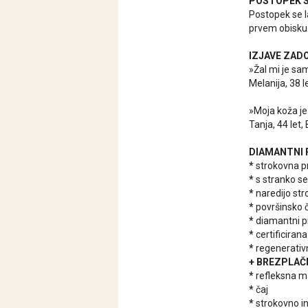
POSTOPEK S
Postopek se l
prvem obisku
IZJAVE ZAD
»Žal mi je sam
Melanija, 38 le
»Moja koža je 
Tanja, 44 let,
DIAMANTNI 
*
strokovna p
*
s stranko se
*
naredijo str
*
površinsko č
*
diamantni pi
*
certificiran
*
regenerativn
+ BREZPLAČ
*
refleksna m
*
čaj
*
strokovno i