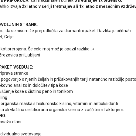
E PRIPOROČA:
Za maksimalen učinek
6 tretmajev 1x tedensko
ahko izvaja
2x letno v seriji tretmajev ali 1x letno z mesečnim vzdrž
.
OVOLJNIH STRANK:
o, da se nisem že prej odločila za diamantni paket. Razlika je očitna!«
t, Celje
kot prerojena. Še celo moj mož je opazil razliko...«
 Brezovica pri Ljubljani
PAKET VSEBUJE:
riprava stranke
 pogovorijo o njenih željah in pričakovanjih ter ji natančno razložijo post
okovno analizo in določitev tipa kože
iščenje kože s čistilno peno in tonikom
ling
a organska maska s hialuronsko kislino, vitamini in antioksidanti
a ali vlažilna certificirana organska krema z zaščitnim faktorjem
.
NO:
asaža dlani
ndividualno svetovanje