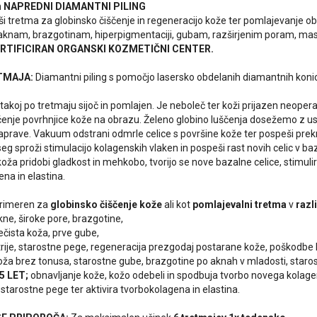
n NAPREDNI DIAMANTNI PILING
i tretma za globinsko čiščenje in regeneracijo kože ter pomlajevanje obr
aknam, brazgotinam, hiperpigmentaciji, gubam, razširjenim poram, mast
RTIFICIRAN ORGANSKI KOZMETIČNI CENTER.
TMAJA:
Diamantni piling s pomočjo lasersko obdelanih diamantnih koni
 takoj po tretmaju sijoč in pomlajen. Je neboleč ter koži prijazen neoper
enje povrhnjice kože na obrazu. Želeno globino luščenja dosežemo z us
naprave. Vakuum odstrani odmrle celice s površine kože ter pospeši prek
eg sproži stimulacijo kolagenskih vlaken in pospeši rast novih celic v baza
oža pridobi gladkost in mehkobo, tvorijo se nove bazalne celice, stimulira
na in elastina.
primeren za
globinsko čiščenje kože
ali kot
pomlajevalni tretma
v
razl
ne, široke pore, brazgotine,
čista koža, prve gube,
rije, starostne pege, regeneracija prezgodaj postarane kože, poškodbe
ža brez tonusa, starostne gube, brazgotine po aknah v mladosti, staro
5 LET;
obnavljanje kože, kožo odebeli in spodbuja tvorbo novega kolag
 starostne pege ter aktivira tvorbokolagena in elastina.