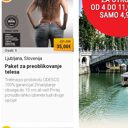
221,00€
35,00€
Oseb:
1
Ljubljana, Slovenija
Paket za preoblikovanje
telesa
Tretma po protokolu CIDESCO,
100% garancija! Zmanjšanje
obsega do 10 cm ali več! Pri tej
ponudbi lahko izberete tudi druge
opcije!