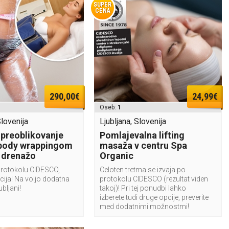
SUPER
CENA
290,00€
24,99€
Oseb:
1
Slovenija
Ljubljana, Slovenija
 preoblikovanje
Pomlajevalna lifting
 body wrappingom
masaža v centru Spa
o drenažo
Organic
protokolu CIDESCO,
Celoten tretma se izvaja po
ija! Na voljo dodatna
protokolu CIDESCO (rezultat viden
ubljani!
takoj)! Pri tej ponudbi lahko
izberete tudi druge opcije, preverite
med dodatnimi možnostmi!