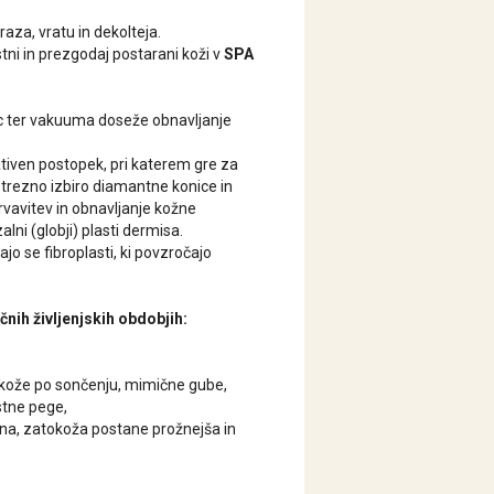
aza, vratu in dekolteja.
ni in prezgodaj postarani koži v
SPA
c ter vakuuma doseže obnavljanje
ativen postopek, pri katerem gre za
trezno izbiro diamantne konice in
rvavitev in obnavljanje kožne
lni (globji) plasti dermisa.
jo se fibroplasti, ki povzročajo
ičnih življenjskih obdobjih:
 kože po sončenju, mimične gube,
stne pege,
ena, zatokoža postane prožnejša in