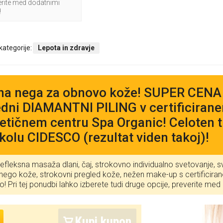
verite med dodatnimi
!
 kategorije:
Lepota in zdravje
na nega za obnovo kože! SUPER CENA z
dni DIAMANTNI PILING v certificira
tičnem centru Spa Organic! Celoten t
kolu CIDESCO (rezultat viden takoj)!
efleksna masaža dlani, čaj, strokovno individualno svetovanje, s
ego kože, strokovni pregled kože, nežen make-up s certificira
! Pri tej ponudbi lahko izberete tudi druge opcije, preverite m
Kupi kupon