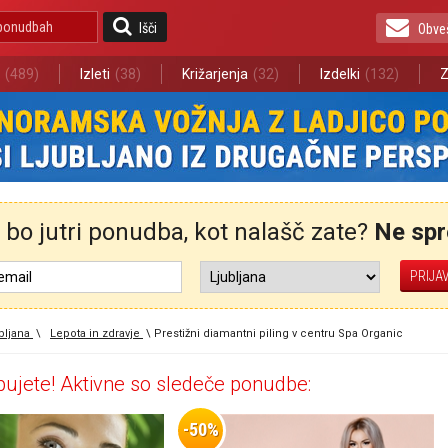
Išči
Obve
(489)
Izleti
(38)
Križarjenja
(32)
Izdelki
(132)
Z
bo jutri ponudba, kot nalašč zate?
Ne spre
bljana
\
Lepota in zdravje
\
Prestižni diamantni piling v centru Spa Organic
ujete! Aktivne so sledeče ponudbe:
-50%