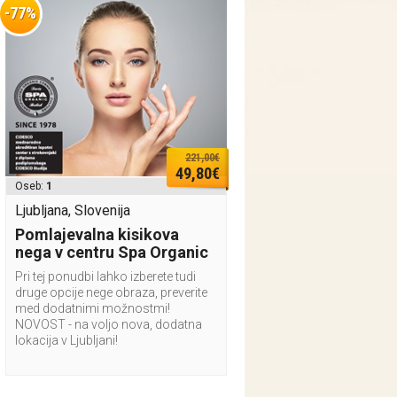
-77%
221,00€
49,80€
Oseb:
1
Ljubljana, Slovenija
Pomlajevalna kisikova
nega v centru Spa Organic
Pri tej ponudbi lahko izberete tudi
druge opcije nege obraza, preverite
med dodatnimi možnostmi!
NOVOST - na voljo nova, dodatna
lokacija v Ljubljani!