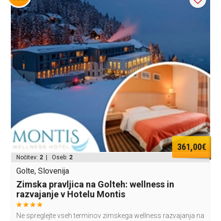
361,00€
Nočitev:
2
| Oseb:
2
Golte, Slovenija
Zimska pravljica na Golteh: wellness in
razvajanje v Hotelu Montis
Ne spreglejte vseh terminov zimskega wellness razvajanja na