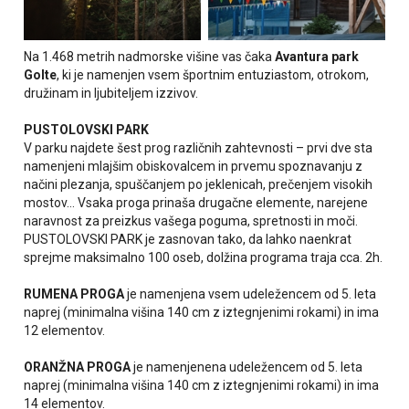
Na 1.468 metrih nadmorske višine vas čaka
Avantura park
Golte
, ki je namenjen vsem športnim entuziastom, otrokom,
družinam in ljubiteljem izzivov.
PUSTOLOVSKI PARK
V parku najdete šest prog različnih zahtevnosti – prvi dve sta
namenjeni mlajšim obiskovalcem in prvemu spoznavanju z
načini plezanja, spuščanjem po jeklenicah, prečenjem visokih
mostov… Vsaka proga prinaša drugačne elemente, narejene
naravnost za preizkus vašega poguma, spretnosti in moči.
PUSTOLOVSKI PARK je zasnovan tako, da lahko naenkrat
sprejme maksimalno 100 oseb, dolžina programa traja cca. 2h.
RUMENA PROGA
je namenjena vsem udeležencem od 5. leta
naprej (minimalna višina 140 cm z iztegnjenimi rokami) in ima
12 elementov.
ORANŽNA PROGA
je namenjenena udeležencem od 5. leta
naprej (minimalna višina 140 cm z iztegnjenimi rokami) in ima
14 elementov.