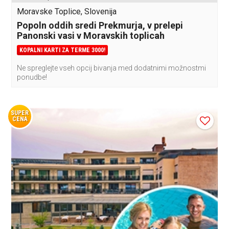
Moravske Toplice, Slovenija
Popoln oddih sredi Prekmurja, v prelepi
Panonski vasi v Moravskih toplicah
KOPALNI KARTI ZA TERME 3000!
Ne spreglejte vseh opcij bivanja med dodatnimi možnostmi
ponudbe!
SUPER
CENA