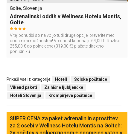
Nočitev:
2
| Oseb:
2
Golte, Slovenija
Adrenalinski oddih v Wellness Hotelu Montis,
Golte
V tej ponudbi so na voljo tudi druge opcije, preverite med
dodatnimi možnostmi! Vrednost kupona je 64,00 €. Razliko
255,00 € do polne cene (319,00 €) plačate direktno
ponudniku.
Prikaži vse iz kategorije:
Hoteli
Šolske počitnice
Vikend paketi
Za hišne ljubljenčke
Hoteli Slovenija
Krompirjeve počitnice
SUPER CENA za paket adrenalin in sprostitev
za 2 osebi v Wellness Hotelu Montis na Golteh:
2x nočitev s polpenzionom + neomejen vstop v