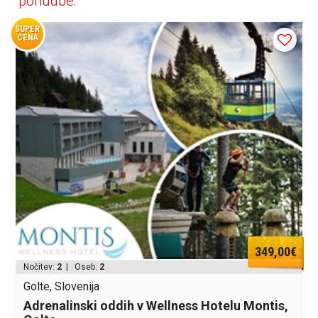
ponudbe:
SUPER
CENA
349,00€
Nočitev:
2
| Oseb:
2
Golte, Slovenija
Adrenalinski oddih v Wellness Hotelu Montis,