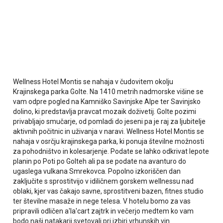
Wellness Hotel Montis se nahaja v čudovitem okolju
Krajinskega parka Golte. Na 1410 metrih nadmorske višine se
vam odpre pogled na Kamniško Savinjske Alpe ter Savinjsko
dolino, ki predstavlja pravcat mozaik doživetij. Golte pozimi
privabljajo smučarje, od pomladi do jeseni pa je raj za ljubitelje
aktivnih počitnic in uživanja v naravi. Wellness Hotel Montis se
nahaja v osrčju krajinskega parka, ki ponuja številne možnosti
za pohodništvo in kolesarjenje. Podate se lahko odkrivat lepote
planin po Poti po Golteh ali pa se podate na avanturo do
ugaslega vulkana Smrekovca. Popolno izkoriščen dan
zaključite s sprostitvijo v idiličnem gorskem wellnessu nad
oblaki, kjer vas čakajo savne, sprostitveni bazen, fitnes studio
ter številne masaže in nege telesa. V hotelu bomo za vas
pripravili odličen a'la'cart zajtrk in večerjo medtem ko vam
bodo naši natakarji svetovali pri izbiri vrhunskih vin.