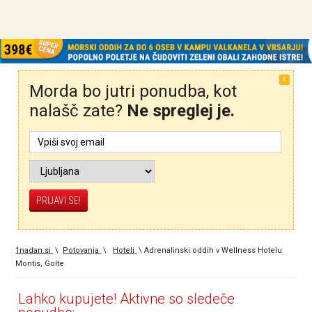
X
Morda bo jutri ponudba, kot
nalašč zate?
Ne spreglej je.
1nadan.si
\
Potovanja
\
Hoteli
\
Adrenalinski oddih v Wellness Hotelu
Montis, Golte
Lahko kupujete! Aktivne so sledeče