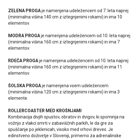
ZELENA PROGA
je namenjena udeležencem od 7. leta naprej
(minimalna višina 140 cm z iztegnjenimi rokami) in ima 10
elementov.
MODRA PROGA
je namenjena udeležencem od 10. leta naprej
(minimalna višina 160 cm z iztegnjenimi rokami) in ima 7
elementov.
RDEČA PROGA
je namenjena udeležencem od 10. leta naprej
(minimalna višina 160 cm z iztegnjenimi rokami) in ima 11
elementov.
ŠOLSKA PROGA
je namenjena vsem udeležencem
(minimalna višina 120 cm z iztegnjenimi rokami) in ima 3
elemente.
ROLLERCOASTER MED KROŠNJAMI
Kombinacija divjih spustov, obratov in dvigov, ki spominja na
vožnjo z vlakci smrti v zabaviščnih parkih, le da gre za
spuščanje po jeklenicah, visoko med vrhovi dreves. Je
edinstveno doživetje v Sloveniji, primerno za adrenalinske