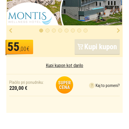
55
Kupi kupon
,00€
Kupi kupon kot darilo
Plačilo pri ponudniku:
SUPER
?
Kaj to pomeni?
CENA
220,00 €