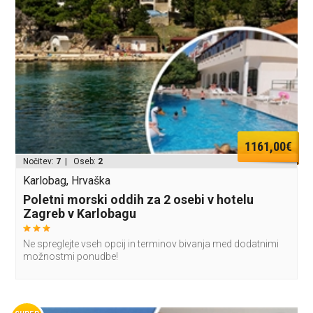
1161,00€
Nočitev:
7
| Oseb:
2
Karlobag, Hrvaška
Poletni morski oddih za 2 osebi v hotelu
Zagreb v Karlobagu
Ne spreglejte vseh opcij in terminov bivanja med dodatnimi
možnostmi ponudbe!