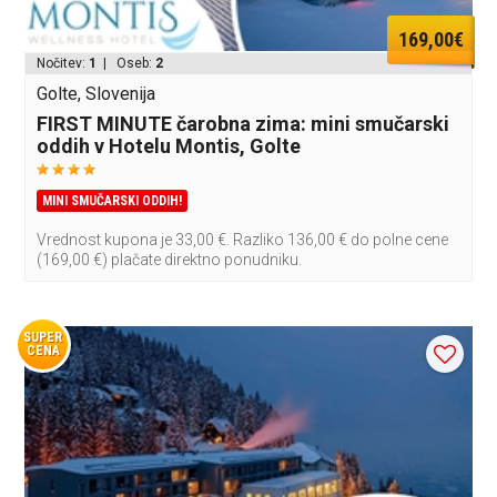
169,00€
Nočitev:
1
| Oseb:
2
Golte, Slovenija
FIRST MINUTE čarobna zima: mini smučarski
oddih v Hotelu Montis, Golte
MINI SMUČARSKI ODDIH!
Vrednost kupona je 33,00 €. Razliko 136,00 € do polne cene
(169,00 €) plačate direktno ponudniku.
SUPER
CENA