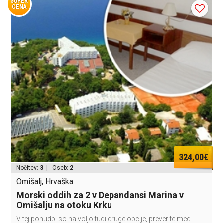
SUPER
CENA
324,00€
Nočitev:
3
| Oseb:
2
Omišalj, Hrvaška
Morski oddih za 2 v Depandansi Marina v
Omišalju na otoku Krku
V tej ponudbi so na voljo tudi druge opcije, preverite med