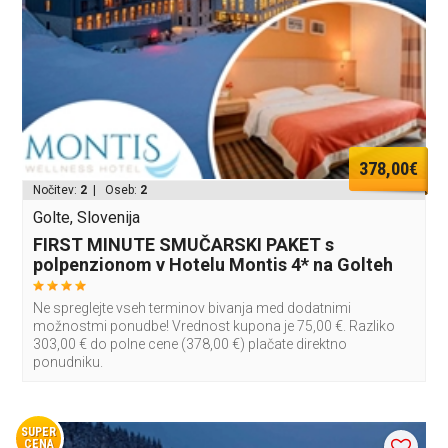
378,00€
Nočitev:
2
| Oseb:
2
Golte, Slovenija
FIRST MINUTE SMUČARSKI PAKET s
polpenzionom v Hotelu Montis 4* na Golteh
Ne spreglejte vseh terminov bivanja med dodatnimi
možnostmi ponudbe! Vrednost kupona je 75,00 €. Razliko
303,00 € do polne cene (378,00 €) plačate direktno
ponudniku.
SUPER
CENA