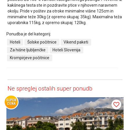
kakšnega testa ste in pozdravite ptice v njihovem naravnem
okolju. Pride v poštev za otroke minimalne višine 125cm in
minimalne teže 30kg (z opremo skupaj: 35kg). Maximalna teža
uporabnika 115kg, z opremo skupaj: 120kg.
Ponudba je del kategorij:
Hoteli
Šolske počitnice
Vikend paketi
Za hišne ljubljenčke
Hoteli Slovenija
Krompirjeve počitnice
Ne spreglej ostalih super ponudb
SUPER
CENA