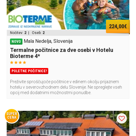
224,00€
Nočitev:
2
| Oseb:
2
Mala Nedelja, Slovenija
NOVO
Termalne počitnice za dve osebi v Hotelu
Bioterme 4*
POLETNE POČITNICE!
Preživite sproščujoče počitnice v edinem okolju prijaznem
hotelu v severovzhodnem delu Slovenije. Ne spreglejte vseh
opcij med dodatnimi možnostmi ponudbe.
SUPER
CENA