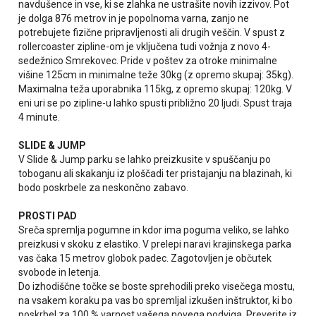
navdušence in vse, ki se zlahka ne ustrašite novih izzivov. Pot
je dolga 876 metrov in je popolnoma varna, zanjo ne
potrebujete fizične pripravljenosti ali drugih veščin. V spust z
rollercoaster zipline-om je vključena tudi vožnja z novo 4-
sedežnico Smrekovec. Pride v poštev za otroke minimalne
višine 125cm in minimalne teže 30kg (z opremo skupaj: 35kg).
Maximalna teža uporabnika 115kg, z opremo skupaj: 120kg. V
eni uri se po zipline-u lahko spusti približno 20 ljudi. Spust traja
4 minute.
SLIDE & JUMP
V Slide & Jump parku se lahko preizkusite v spuščanju po
toboganu ali skakanju iz ploščadi ter pristajanju na blazinah, ki
bodo poskrbele za neskončno zabavo.
PROSTI PAD
Sreča spremlja pogumne in kdor ima poguma veliko, se lahko
preizkusi v skoku z elastiko. V prelepi naravi krajinskega parka
vas čaka 15 metrov globok padec. Zagotovljen je občutek
svobode in letenja.
Do izhodiščne točke se boste sprehodili preko visečega mostu,
na vsakem koraku pa vas bo spremljal izkušen inštruktor, ki bo
poskrbel za 100 % varnost vašega novega podviga. Preverite iz