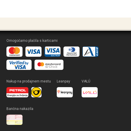
Omogočamo plačila s karticami
Nakup na prodajnem mestu
Leanpay
VALÚ
Bančna nakazila