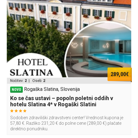
289,00€
Nočitev:
2
| Oseb:
2
Rogaška Slatina, Slovenija
NOVO
Ko se čas ustavi – popoln poletni oddih v
hotelu Slatina 4* v Rogaški Slatini
Sodoben zdraviliški zdravstveni center! Vrednost kupona je
57,80 €. Razliko 231,20 € do polne cene (289,00 €) plačate
direktno ponudniku.