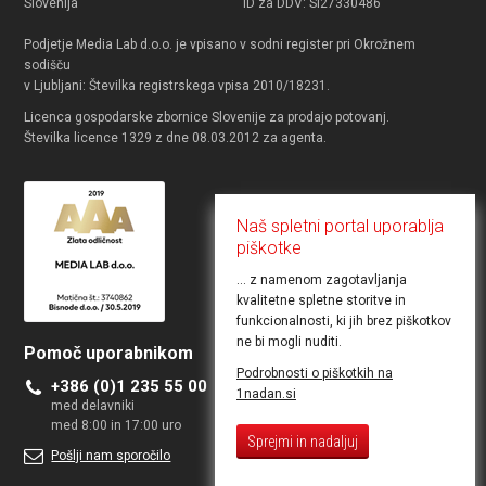
Slovenija
ID za DDV: SI27330486
Podjetje Media Lab d.o.o. je vpisano v sodni register pri Okrožnem
sodišču
v Ljubljani: Številka registrskega vpisa 2010/18231.
Licenca gospodarske zbornice Slovenije za prodajo potovanj.
Številka licence 1329 z dne 08.03.2012 za agenta.
Naš spletni portal uporablja
piškotke
... z namenom zagotavljanja
kvalitetne spletne storitve in
funkcionalnosti, ki jih brez piškotkov
ne bi mogli nuditi.
Pomoč uporabnikom
Želite objaviti ponudbo
Podrobnosti o piškotkih na
+386 (0)1 235 55 00
Kontakt za poslovne uporabnike
1nadan.si
med delavniki
med 8:00 in 17:00 uro
Sprejmi in nadaljuj
Pošlji nam sporočilo