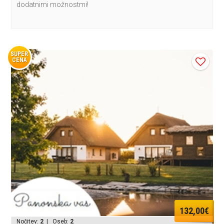
dodatnimi možnostmi!
SUPER
CENA
132,00€
Nočitev:
2
| Oseb:
2