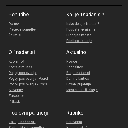
Ponudbe
Kaj je 1nadan.si?
Domov
Kako deluje 1nadan?
Pretekle ponudbe
Pogosta vprašanja
Želim si
Prodajna mesta
Printbox tiskanje
O 1nadan.si
Aktualno
Kdo smo?
Novice
Kontaktiraj nas
Zaposlitev
Pogoji poslovanja
Blog 1nadan.si
Pogoji poslovanja - Petrol
Darilna kartica
Pogoji poslovanja - Pošta
Povabi prijatelja
Slovenije
Mastercard® akcije
Zasebnost
Piškotki
Poslovni partnerji
Rubrike
Zakaj 1nadan.si?
Potovanja
Želite objaviti ponudbo
Hrana in pijača