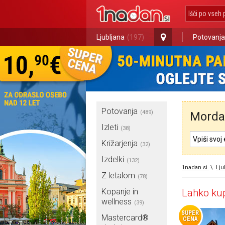
Ljubljana
(197)
Potovanja
Potovanja
(489)
Morda 
Izleti
(38)
Križarjenja
(32)
Izdelki
(132)
1nadan.si
\
Lju
Z letalom
(78)
Kopanje in
Lahko kup
wellness
(39)
SUPER
Mastercard®
CENA