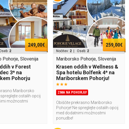
249,00€
259,00€
Oseb:
2
Nočitev:
2
| Oseb:
2
 Pohorje, Slovenija
Mariborsko Pohorje, Slovenija
ddih v Forest
Krasen oddih v Wellness &
idec 3* na
Spa hotelu Bolfenk 4* na
skem Pohorju
Mariborskem Pohorju!
ekrasno Mariborsko
ZIMA NA POHORJU!
spreglejte ostalih opcij
imi možnostmi
Obiščite prekrasno Mariborsko
Pohorje! Ne spreglejte ostalih opcij
med dodatnimi možnostmi
ponudbe!