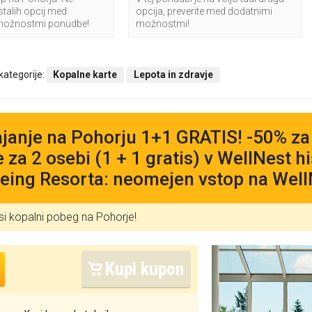
stalih opcij med
opcija, preverite med dodatnimi
možnostmi ponudbe!
možnostmi!
 kategorije:
Kopalne karte
Lepota in zdravje
janje na Pohorju 1+1 GRATIS! -50% z
e za 2 osebi (1 + 1 gratis) v WellNest h
eing Resorta: neomejen vstop na Well
si kopalni pobeg na Pohorje!
Kupi kupon