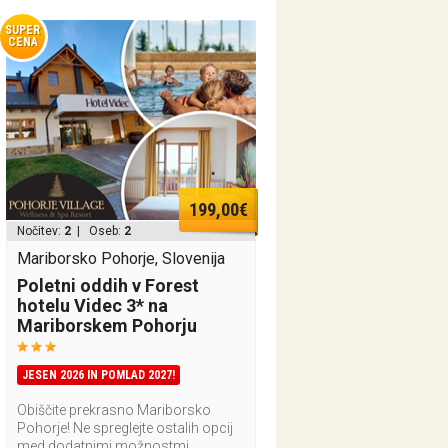
SUPER
CENA
199,00€
Nočitev:
2
| Oseb:
2
Mariborsko Pohorje, Slovenija
Poletni oddih v Forest
hotelu Videc 3* na
Mariborskem Pohorju
JESEN 2026 IN POMLAD 2027!
Obiščite prekrasno Mariborsko
Pohorje! Ne spreglejte ostalih opcij
med dodatnimi možnostmi