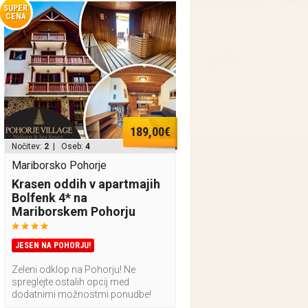
SUPER
CENA
189,00€
Nočitev:
2
| Oseb:
4
Mariborsko Pohorje
Krasen oddih v apartmajih
Bolfenk 4* na
Mariborskem Pohorju
JESEN NA POHORJU!
Zeleni odklop na Pohorju! Ne
spreglejte ostalih opcij med
dodatnimi možnostmi ponudbe!