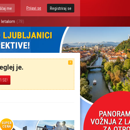
Prijavi se
ščaj me
Registriraj se
 letalom
(78)
X
glej je.
SUPER
CENA