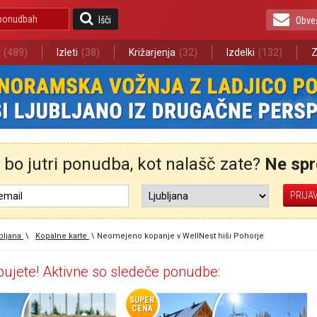
Išči
Obve
(489)
Izleti
(38)
Križarjenja
(32)
Izdelki
(132)
Z
bo jutri ponudba, kot nalašč zate?
Ne spre
bljana
\
Kopalne karte
\
Neomejeno kopanje v WellNest hiši Pohorje
ujete! Aktivne so sledeče ponudbe:
SUPER
CENA