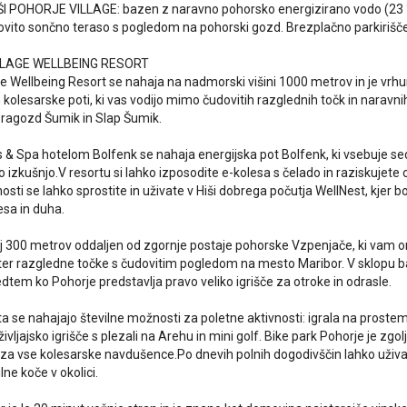
IŠI POHORJE VILLAGE: bazen z naravno pohorsko energizirano vodo (
dovito sončno teraso s pogledom na pohorski gozd. Brezplačno parkirišče 
LAGE WELLBEING RESORT
ge Wellbeing Resort se nahaja na nadmorski višini 1000 metrov in je vrh
 kolesarske poti, ki vas vodijo mimo čudovitih razglednih točk in naravni
pragozd Šumik in Slap Šumik.
 & Spa hotelom Bolfenk se nahaja energijska pot Bolfenk, ki vsebuje se
o izkušnjo.V resortu si lahko izposodite e-kolesa s čelado in raziskujete
sti se lahko sprostite in uživate v Hiši dobrega počutja WellNest, kjer b
esa in duha.
lj 300 metrov oddaljen od zgornje postaje pohorske Vzpenjače, ki va
i ter razgledne točke s čudovitim pogledom na mesto Maribor. V sklopu b
dtem ko Pohorje predstavlja pravo veliko igrišče za otroke in odrasle.
rta se nahajajo številne možnosti za poletne aktivnosti: igrala na proste
ivljajsko igrišče s plezali na Arehu in mini golf. Bike park Pohorje je zgo
 za vse kolesarske navdušence.Po dnevih polnih dogodivščin lahko uživate v 
lne koče v okolici.