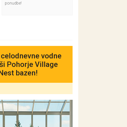
ponudbe!
a celodnevne vodne
iši Pohorje Village
Nest bazen!