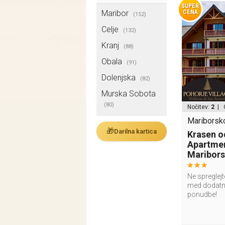
SUPER
Maribor
CENA
(152)
Celje
(132)
Kranj
(88)
Obala
(91)
Dolenjska
(82)
Murska Sobota
(80)
Nočitev:
2
| 
Mariborsk
🎁
Darilna kartica
Krasen o
Apartmen
Maribor
Ne spreglejt
med dodatn
ponudbe!