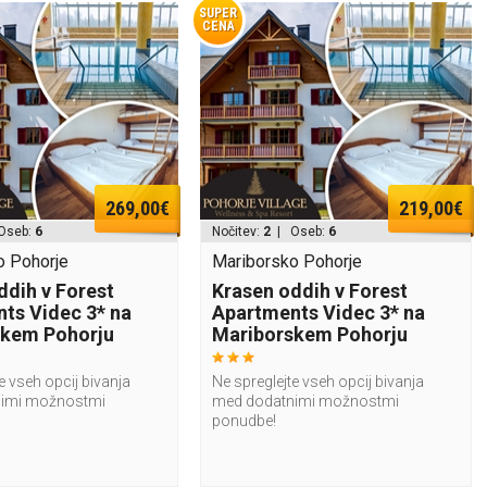
SUPER
CENA
269,00€
219,00€
Oseb:
6
Nočitev:
2
| Oseb:
6
o Pohorje
Mariborsko Pohorje
ddih v Forest
Krasen oddih v Forest
ts Videc 3* na
Apartments Videc 3* na
skem Pohorju
Mariborskem Pohorju
e vseh opcij bivanja
Ne spreglejte vseh opcij bivanja
imi možnostmi
med dodatnimi možnostmi
ponudbe!