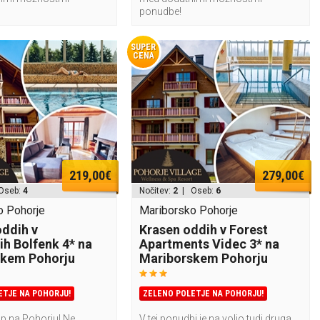
ponudbe!
SUPER
CENA
219,00€
279,00€
Oseb:
4
Nočitev:
2
| Oseb:
6
o Pohorje
Mariborsko Pohorje
oddih v
Krasen oddih v Forest
ih Bolfenk 4* na
Apartments Videc 3* na
skem Pohorju
Mariborskem Pohorju
ETJE NA POHORJU!
ZELENO POLETJE NA POHORJU!
op na Pohorju! Ne
V tej ponudbi je na voljo tudi druga