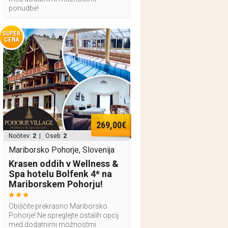
ponudbe!
SUPER
CENA
269,00€
Nočitev:
2
| Oseb:
2
Mariborsko Pohorje, Slovenija
Krasen oddih v Wellness &
Spa hotelu Bolfenk 4* na
Mariborskem Pohorju!
Obiščite prekrasno Mariborsko
Pohorje! Ne spreglejte ostalih opcij
med dodatnimi možnostmi