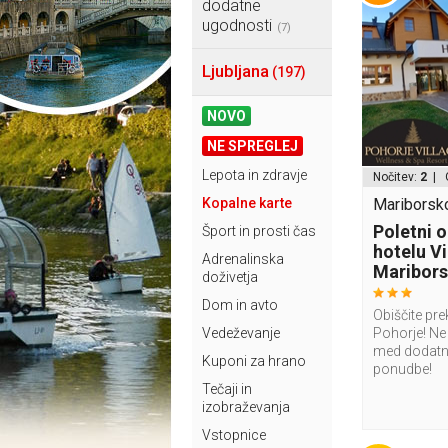
dodatne
ugodnosti
(7)
Ljubljana
(197)
NOVO
NE SPREGLEJ
Lepota in zdravje
Nočitev:
2
| 
Kopalne karte
Mariborsko
Poletni o
Šport in prosti čas
hotelu V
Adrenalinska
Maribor
doživetja
Dom in avto
Obiščite pr
Vedeževanje
Pohorje! Ne 
med dodatn
Kuponi za hrano
ponudbe!
Tečaji in
izobraževanja
Vstopnice