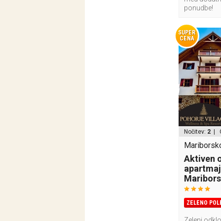
ponudbe!
SUPER
CENA
Nočitev:
2
| 
Mariborsk
Aktiven 
apartmaj
Maribor
ZELENO POL
Zeleni odkl