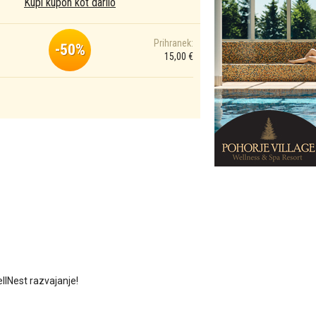
Kupi kupon kot darilo
Prihranek:
-50%
15,00 €
ellNest razvajanje!