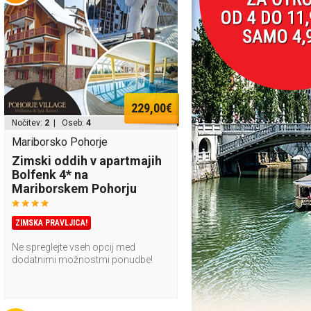
229,00€
Nočitev:
2
| Oseb:
4
Mariborsko Pohorje
Zimski oddih v apartmajih
Bolfenk 4* na
Mariborskem Pohorju
ZIMSKA PRAVLJICA!
Ne spreglejte vseh opcij med
dodatnimi možnostmi ponudbe!