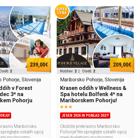
SUPER
CENA
239,00€
209,00€
Oseb:
2
Nočitev:
2
| Oseb:
2
 Pohorje, Slovenija
Mariborsko Pohorje, Slovenija
ddih v Forest
Krasen oddih v Wellness &
idec 3* na
Spa hotelu Bolfenk 4* na
skem Pohorju
Mariborskem Pohorju!
ORJU!
JESEN 2026 IN POMLAD 2027!
ekrasno Mariborsko
Obiščite prekrasno Mariborsko
spreglejte ostalih opcij
Pohorje! Ne spreglejte ostalih opcij
imi možnostmi
med dodatnimi možnostmi