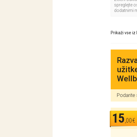
spreglejte o
dodatnimi 
Prikaži vse iz
Razva
užitk
Wellb
Podarite 
15
,00€