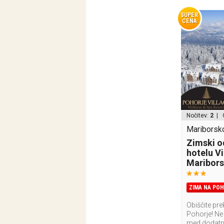
SUPER
CENA
Nočitev:
2
| 
Mariborsko
Zimski o
hotelu V
Maribor
ZIMA NA POH
Obiščite pr
Pohorje! Ne 
med dodatn