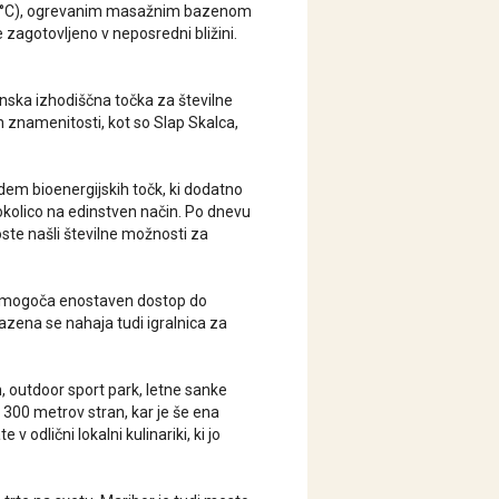
23 °C), ogrevanim masažnim bazenom
zagotovljeno v neposredni bližini.
unska izhodiščna točka za številne
h znamenitosti, kot so Slap Skalca,
dem bioenergijskih točk, ki dodatno
 okolico na edinstven način. Po dnevu
oste našli številne možnosti za
m omogoča enostaven dostop do
azena se nahaja tudi igralnica za
m, outdoor sport park, letne sanke
lj 300 metrov stran, kar je še ena
odlični lokalni kulinariki, ki jo