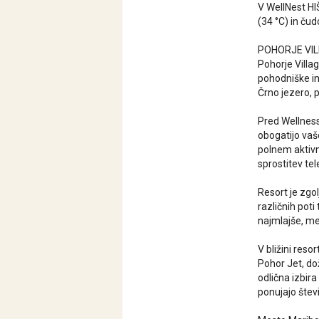
V WellNest H
(34 °C) in ču
POHORJE VIL
Pohorje Villa
pohodniške in
Črno jezero, 
Pred Wellness
obogatijo vaš
polnem aktivno
sprostitev tel
Resort je zgo
različnih pot
najmlajše, me
V bližini reso
Pohor Jet, dož
odlična izbira
ponujajo števi