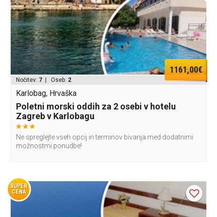
1161,00€
Nočitev:
7
| Oseb:
2
Karlobag, Hrvaška
Poletni morski oddih za 2 osebi v hotelu
Zagreb v Karlobagu
Ne spreglejte vseh opcij in terminov bivanja med dodatnimi
možnostmi ponudbe!
SUPER
CENA