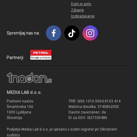
Dom in avto
Zdravje
Izobraževanje
Spremljaj nas na:
Partnerji:
MEDIA LAB d.o.o.
Poslovni naslov:
TRR: SI56 1010 0004 8153 414
Šmartinska 106
Matična številka: 3740862000
1000 Ljubljana
Davčni zavezanec: da
Slovenija
ID za DDV: SI27330486
Podjetje Media Lab d.o.o. je vpisano v sodni register pri Okrožnem
sodišču