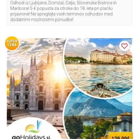
Odhodi iz Ljubljane, Domžal, Celja, Slovenske Bistrice in
Maribora! 5 € popusta za otroke do 18. leta pri plačilu
prijavnine! Ne spreglejte vseh terminov odhodov med
dodatnimi možnostmi ponudbe!
SUPER
CENA
129,00€