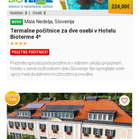
224,00€
Nočitev:
2
| Oseb:
2
Mala Nedelja, Slovenija
NOVO
Termalne počitnice za dve osebi v Hotelu
Bioterme 4*
POLETNE POČITNICE!
Preživite sproščujoče počitnice v edinem okolju prijaznem
hotelu v severovzhodnem delu Slovenije. Ne spreglejte vseh
opcij med dodatnimi možnostmi ponudbe.
SUPER
CENA