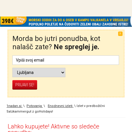
X
Morda bo jutri ponudba, kot
nalašč zate?
Ne spreglej je.
1nadan.si
\
Potovanja
\
Enodnevni izleti
\
Izlet v predbožični
Salzkammergut z goHolidays!
Lahko kupujete! Aktivne so sledeče