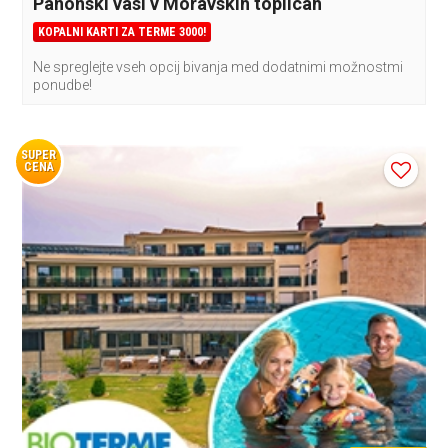
Panonski vasi v Moravskih toplicah
KOPALNI KARTI ZA TERME 3000!
Ne spreglejte vseh opcij bivanja med dodatnimi možnostmi
ponudbe!
SUPER
CENA