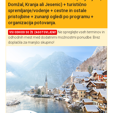
Domžal, Kranja ali Jesenic) + turistično
spremljanje/vodenje + cestne in ostale
pristojbine + zunanji ogledi po programu +
organizacija potovanja.
Ne spreglejte vseh terminov in
VSI ODHODI SO ŽE ZAGOTOVLJENI!
odhodnih mest med dodatnimi možnostmi ponudbe. Brez
doplačila za manjšo skupino!