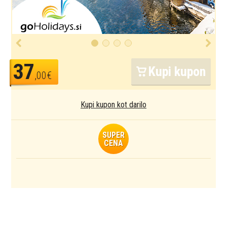
37
Kupi kupon
,00€
Kupi kupon kot darilo
SUPER
CENA