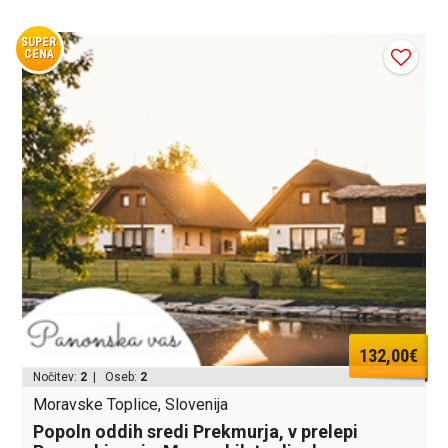
SUPER
CENA
132,00€
Nočitev:
2
| Oseb:
2
Moravske Toplice, Slovenija
Popoln oddih sredi Prekmurja, v prelepi