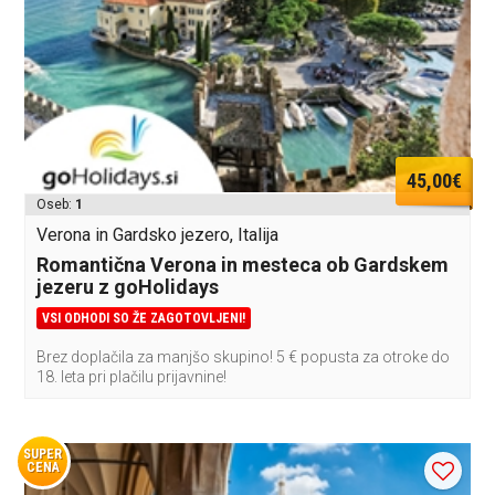
45,00€
Oseb:
1
Verona in Gardsko jezero, Italija
Romantična Verona in mesteca ob Gardskem
jezeru z goHolidays
VSI ODHODI SO ŽE ZAGOTOVLJENI!
Brez doplačila za manjšo skupino! 5 € popusta za otroke do
18. leta pri plačilu prijavnine!
SUPER
CENA