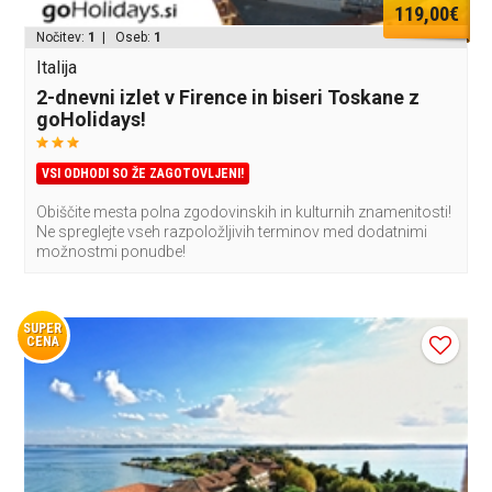
119,00€
Nočitev:
1
| Oseb:
1
Italija
2-dnevni izlet v Firence in biseri Toskane z
goHolidays!
VSI ODHODI SO ŽE ZAGOTOVLJENI!
Obiščite mesta polna zgodovinskih in kulturnih znamenitosti!
Ne spreglejte vseh razpoložljivih terminov med dodatnimi
možnostmi ponudbe!
SUPER
CENA