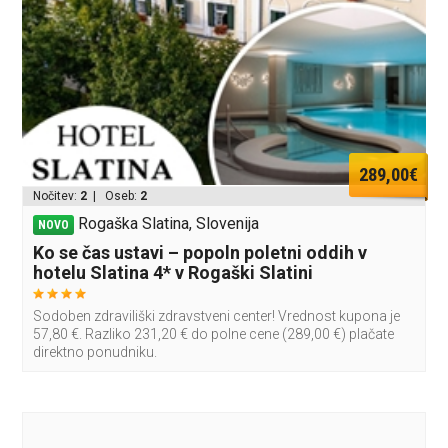
289,00€
Nočitev:
2
| Oseb:
2
Rogaška Slatina, Slovenija
NOVO
Ko se čas ustavi – popoln poletni oddih v
hotelu Slatina 4* v Rogaški Slatini
Sodoben zdraviliški zdravstveni center! Vrednost kupona je
57,80 €. Razliko 231,20 € do polne cene (289,00 €) plačate
direktno ponudniku.