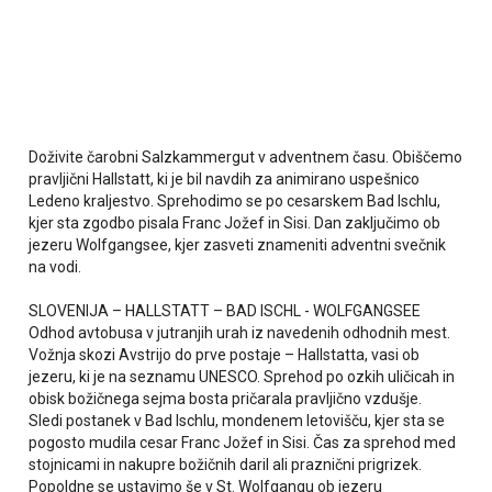
Doživite čarobni Salzkammergut v adventnem času. Obiščemo
pravljični Hallstatt, ki je bil navdih za animirano uspešnico
Ledeno kraljestvo. Sprehodimo se po cesarskem Bad Ischlu,
kjer sta zgodbo pisala Franc Jožef in Sisi. Dan zaključimo ob
jezeru Wolfgangsee, kjer zasveti znameniti adventni svečnik
na vodi.
SLOVENIJA – HALLSTATT – BAD ISCHL - WOLFGANGSEE
Odhod avtobusa v jutranjih urah iz navedenih odhodnih mest.
Vožnja skozi Avstrijo do prve postaje – Hallstatta, vasi ob
jezeru, ki je na seznamu UNESCO. Sprehod po ozkih uličicah in
obisk božičnega sejma bosta pričarala pravljično vzdušje.
Sledi postanek v Bad Ischlu, mondenem letovišču, kjer sta se
pogosto mudila cesar Franc Jožef in Sisi. Čas za sprehod med
stojnicami in nakupre božičnih daril ali praznični prigrizek.
Popoldne se ustavimo še v St. Wolfgangu ob jezeru