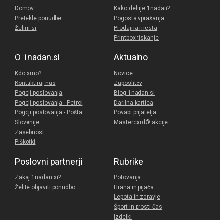
Domov
Kako deluje 1nadan?
Pretekle ponudbe
Pogosta vprašanja
Želim si
Prodajna mesta
Printbox tiskanje
O 1nadan.si
Aktualno
Kdo smo?
Novice
Kontaktiraj nas
Zaposlitev
Pogoji poslovanja
Blog 1nadan.si
Pogoji poslovanja - Petrol
Darilna kartica
Pogoji poslovanja - Pošta
Povabi prijatelja
Slovenije
Mastercard® akcije
Zasebnost
Piškotki
Poslovni partnerji
Rubrike
Zakaj 1nadan.si?
Potovanja
Želite objaviti ponudbo
Hrana in pijača
Lepota in zdravje
Šport in prosti čas
Izdelki