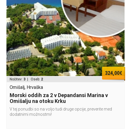
324,00€
Nočitev:
3
| Oseb:
2
Omišalj, Hrvaška
Morski oddih za 2 v Depandansi Marina v
Omišalju na otoku Krku
V tej ponudbi so na voljo tudi druge opcije, preverite med
dodatnimi možnostmi!