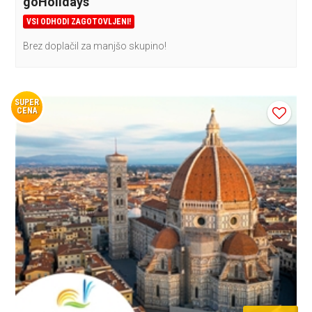
goHolidays
VSI ODHODI ZAGOTOVLJENI!
Brez doplačil za manjšo skupino!
SUPER
CENA