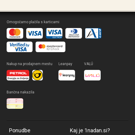
Omogočamo plačila s karticami
Nakup na prodajnem mestu
Leanpay
VALÚ
Bančna nakazila
Ponudbe
Kaj je 1nadan.si?