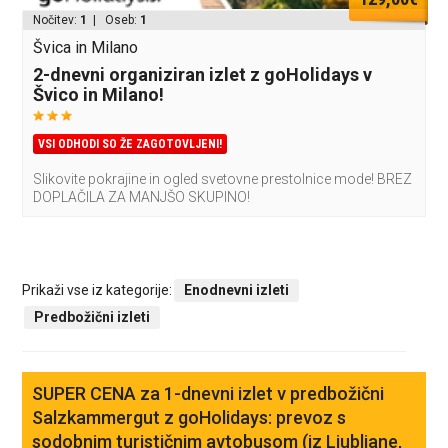
Nočitev:
1
| Oseb:
1
Švica in Milano
2-dnevni organiziran izlet z goHolidays v
Švico in Milano!
VSI ODHODI SO ŽE ZAGOTOVLJENI!
Slikovite pokrajine in ogled svetovne prestolnice mode! BREZ
DOPLAČILA ZA MANJŠO SKUPINO!
Prikaži vse iz kategorije:
Enodnevni izleti
Predbožični izleti
SUPER CENA za 1-dnevni izlet v predbožični
Salzkammergut z goHolidays: prevoz s
sodobnim turističnim avtobusom (iz Ljubljane,