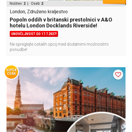
Nočitev:
2
| Oseb:
2
London, Združeno kraljestvo
Popoln oddih v britanski prestolnici v A&O
hotelu London Docklands Riverside!
UNOVČLJIVOST DO 17.7.2027!
Ne spreglejte ostalih opcij med dodatnimi možnostmi
ponudbe!
SUPER
CENA