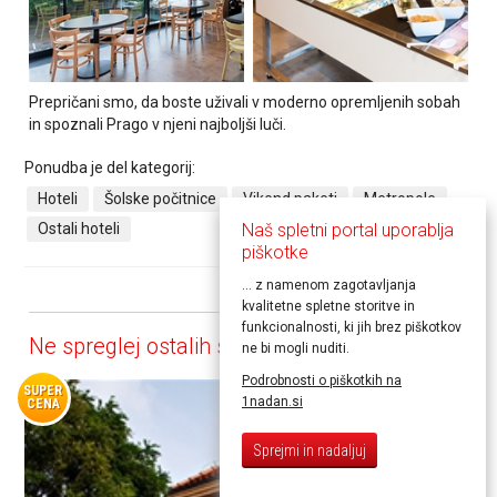
Prepričani smo, da boste uživali v moderno opremljenih sobah
in spoznali Prago v njeni najboljši luči.
Ponudba je del kategorij:
Hoteli
Šolske počitnice
Vikend paketi
Metropole
Ostali hoteli
Naš spletni portal uporablja
piškotke
... z namenom zagotavljanja
kvalitetne spletne storitve in
funkcionalnosti, ki jih brez piškotkov
Ne spreglej ostalih super ponudb
ne bi mogli nuditi.
Podrobnosti o piškotkih na
SUPER
1nadan.si
CENA
Sprejmi in nadaljuj