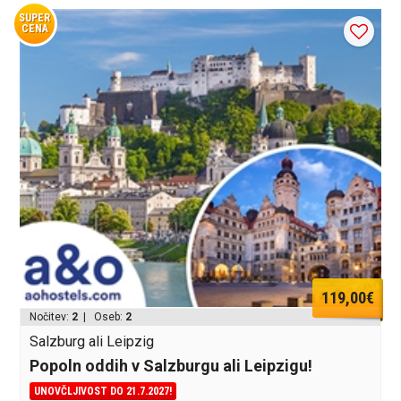
SUPER
CENA
119,00€
Nočitev:
2
| Oseb:
2
Salzburg ali Leipzig
Popoln oddih v Salzburgu ali Leipzigu!
UNOVČLJIVOST DO 21.7.2027!