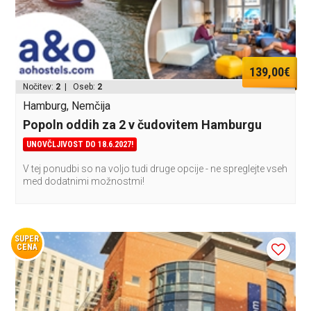
139,00€
Nočitev:
2
| Oseb:
2
Hamburg, Nemčija
Popoln oddih za 2 v čudovitem Hamburgu
UNOVČLJIVOST DO 18.6.2027!
V tej ponudbi so na voljo tudi druge opcije - ne spreglejte vseh
med dodatnimi možnostmi!
SUPER
CENA