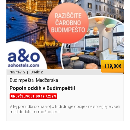
119,00€
Nočitev:
2
| Oseb:
2
Budimpešta, Madžarska
Popoln oddih v Budimpešti!
UNOVČLJIVOST DO 19.7.2027!
V tej ponudbi so na voljo tudi druge opcije - ne spreglejte vseh
med dodatnimi možnostmi!