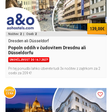
139,00€
Nočitev:
2
| Oseb:
2
Dresden ali Düsseldorf
Popoln oddih v čudovitem Dresdnu ali
Düsseldorfu
UNOVČLJIVOST DO 16.7.2027!
Pri tej ponudbi lahko izberete tudi 3x nočitev z zajtrkom za 2
osebi za 209 €!
SUPER
CENA