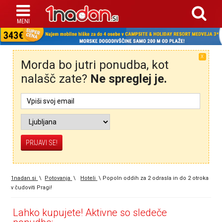
X
Morda bo jutri ponudba, kot
nalašč zate?
Ne spreglej je.
1nadan.si
\
Potovanja
\
Hoteli
\
Popoln oddih za 2 odrasla in do 2 otroka
v čudoviti Pragi!
Lahko kupujete! Aktivne so sledeče