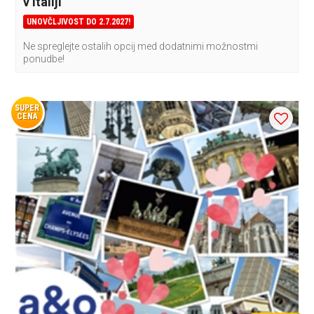
v Italiji
UNOVČLJIVOST DO 2.7.2027!
Ne spreglejte ostalih opcij med dodatnimi možnostmi
ponudbe!
SUPER
CENA