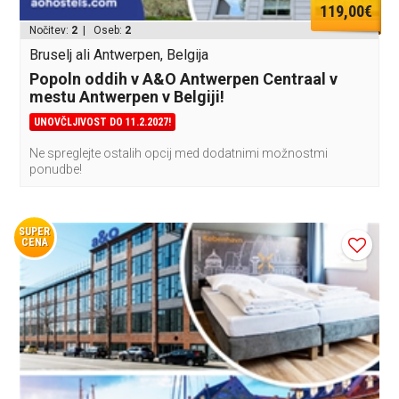
119,00€
Nočitev:
2
| Oseb:
2
Bruselj ali Antwerpen, Belgija
Popoln oddih v A&O Antwerpen Centraal v
mestu Antwerpen v Belgiji!
UNOVČLJIVOST DO 11.2.2027!
Ne spreglejte ostalih opcij med dodatnimi možnostmi
ponudbe!
SUPER
CENA