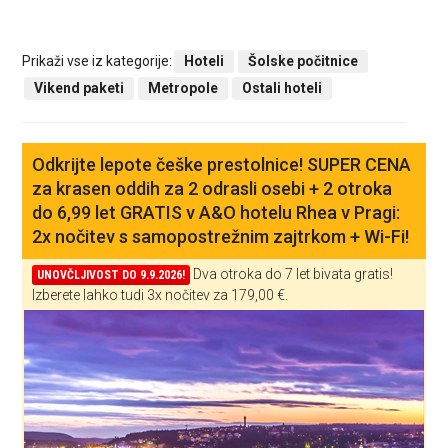
Prikaži vse iz kategorije:
Hoteli
Šolske počitnice
Vikend paketi
Metropole
Ostali hoteli
Odkrijte lepote češke prestolnice! SUPER CENA
za krasen oddih za 2 odrasli osebi + 2 otroka
do 6,99 let GRATIS v A&O hotelu Rhea v Pragi:
2x nočitev s samopostrežnim zajtrkom + Wi-Fi!
Dva otroka do 7 let bivata gratis!
UNOVČLJIVOST DO 9.9.2026!
Izberete lahko tudi 3x nočitev za 179,00 €.