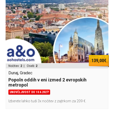
139,00€
Nočitev:
2
| Oseb:
2
Dunaj, Gradec
Popoln oddih v eni izmed 2 evropskih
metropol
UNOVČLJIVOST DO 10.6.2027!
Izberete lahko tudi 3x nočitev z zajtrkom za 209 €.