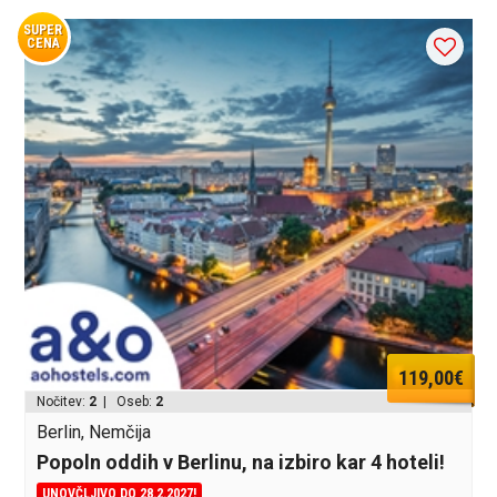
SUPER
CENA
119,00€
Nočitev:
2
| Oseb:
2
Berlin, Nemčija
Popoln oddih v Berlinu, na izbiro kar 4 hoteli!
UNOVČLJIVO DO 28.2.2027!