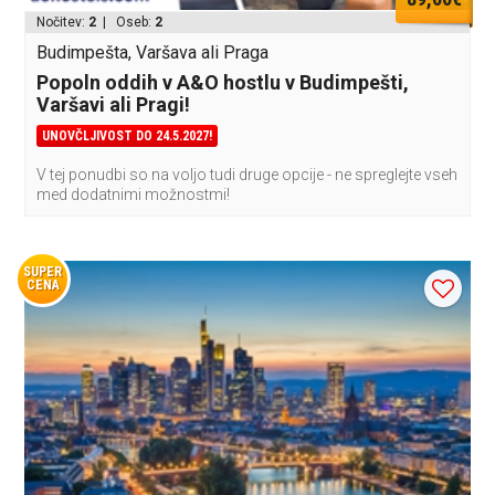
Nočitev:
2
| Oseb:
2
Budimpešta, Varšava ali Praga
Popoln oddih v A&O hostlu v Budimpešti,
Varšavi ali Pragi!
UNOVČLJIVOST DO 24.5.2027!
V tej ponudbi so na voljo tudi druge opcije - ne spreglejte vseh
med dodatnimi možnostmi!
SUPER
CENA