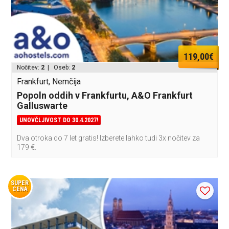
119,00€
Nočitev:
2
| Oseb:
2
Frankfurt, Nemčija
Popoln oddih v Frankfurtu, A&O Frankfurt
Galluswarte
UNOVČLJIVOST DO 30.4.2027!
Dva otroka do 7 let gratis! Izberete lahko tudi 3x nočitev za
179 €.
SUPER
CENA