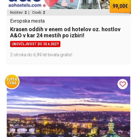
99,00€
Nočitev:
2
| Oseb:
2
Evropska mesta
Krasen oddih v enem od hotelov oz. hostlov
A&O v kar 24 mestih po izbiri!
UNOVČLJIVOST DO 30.6.2027!
2 otroka do 6,99 let bivata gratis!
SUPER
CENA