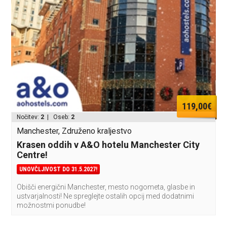
119,00€
Nočitev:
2
| Oseb:
2
Manchester, Združeno kraljestvo
Krasen oddih v A&O hotelu Manchester City
Centre!
UNOVČLJIVOST DO 31.5.2027!
Obišči energični Manchester, mesto nogometa, glasbe in
ustvarjalnosti! Ne spreglejte ostalih opcij med dodatnimi
možnostmi ponudbe!