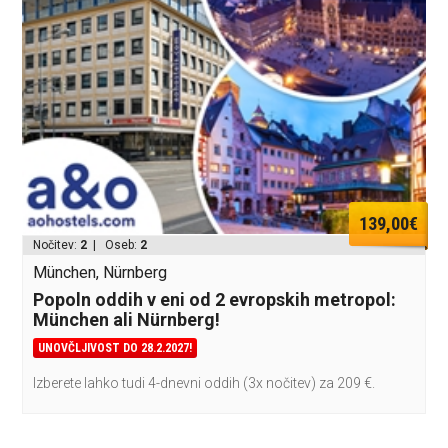
139,00€
Nočitev:
2
| Oseb:
2
München, Nürnberg
Popoln oddih v eni od 2 evropskih metropol:
München ali Nürnberg!
UNOVČLJIVOST DO 28.2.2027!
Izberete lahko tudi 4-dnevni oddih (3x nočitev) za 209 €.