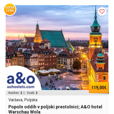
SUPER
CENA
119,00€
Nočitev:
2
| Oseb:
2
Varšava, Poljska
Popoln oddih v poljski prestolnici; A&O hotel
Warschau Wola