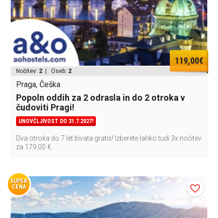
119,00€
Nočitev:
2
| Oseb:
2
Praga, Češka
Popoln oddih za 2 odrasla in do 2 otroka v
čudoviti Pragi!
UNOVČLJIVOST DO 31.7.2027!
Dva otroka do 7 let bivata gratis! Izberete lahko tudi 3x nočitev
za 179,00 €.
SUPER
CENA