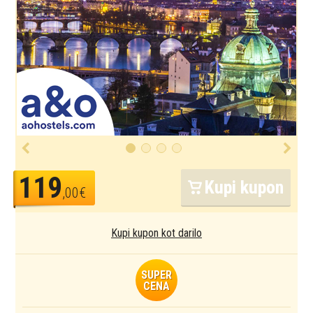
119
Kupi kupon
,00€
Kupi kupon kot darilo
SUPER
CENA