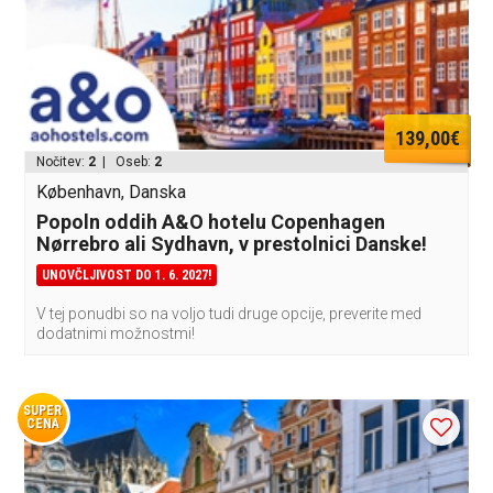
139,00€
Nočitev:
2
| Oseb:
2
København, Danska
Popoln oddih A&O hotelu Copenhagen
Nørrebro ali Sydhavn, v prestolnici Danske!
UNOVČLJIVOST DO 1. 6. 2027!
V tej ponudbi so na voljo tudi druge opcije, preverite med
dodatnimi možnostmi!
SUPER
CENA