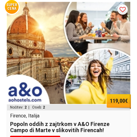
SUPER
CENA
119,00€
Nočitev:
2
| Oseb:
2
Firence, Italija
Popoln oddih z zajtrkom v A&O Firenze
Campo di Marte v slikovitih Firencah!