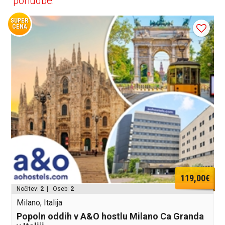
ponudbe:
SUPER
CENA
119,00€
Nočitev:
2
| Oseb:
2
Milano, Italija
Popoln oddih v A&O hostlu Milano Ca Granda