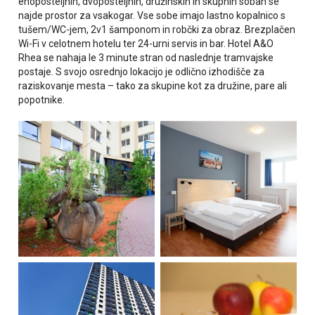
enoposteljnih, dvoposteljnih, družinskih in skupnih sobah se
najde prostor za vsakogar. Vse sobe imajo lastno kopalnico s
tušem/WC-jem, 2v1 šamponom in robčki za obraz. Brezplačen
Wi-Fi v celotnem hotelu ter 24-urni servis in bar.
Hotel A&O
Rhea
se nahaja le 3 minute stran od naslednje tramvajske
postaje. S svojo osrednjo lokacijo je odlično izhodišče za
raziskovanje mesta – tako za skupine kot za družine, pare ali
popotnike.