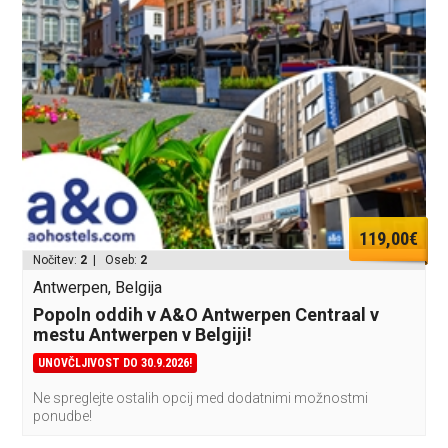
119,00€
Nočitev:
2
| Oseb:
2
Antwerpen, Belgija
Popoln oddih v A&O Antwerpen Centraal v
mestu Antwerpen v Belgiji!
UNOVČLJIVOST DO 30.9.2026!
Ne spreglejte ostalih opcij med dodatnimi možnostmi
ponudbe!