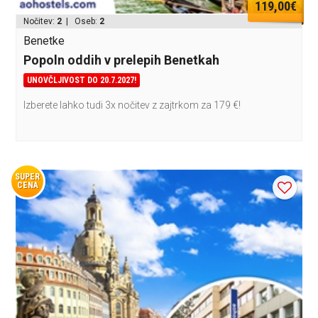
119,00€
Nočitev:
2
| Oseb:
2
Benetke
Popoln oddih v prelepih Benetkah
UNOVČLJIVOST DO 20.7.2027!
Izberete lahko tudi 3x nočitev z zajtrkom za 179 €!
SUPER
CENA