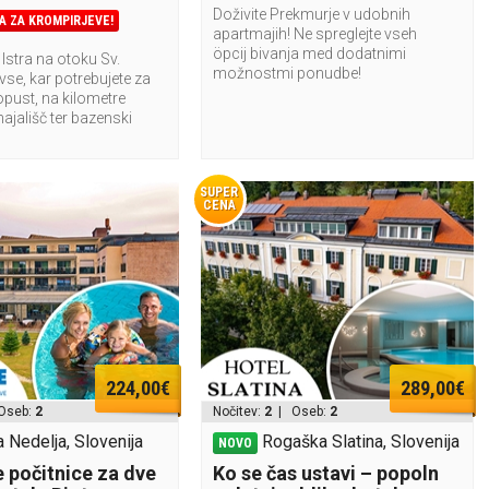
Doživite Prekmurje v udobnih
A ZA KROMPIRJEVE!
apartmajih! Ne spreglejte vseh
öpcij bivanja med dodatnimi
 Istra na otoku Sv.
možnostmi ponudbe!
vse, kar potrebujete za
pust, na kilometre
hajališč ter bazenski
SUPER
CENA
224,00€
289,00€
Oseb:
2
Nočitev:
2
| Oseb:
2
 Nedelja, Slovenija
Rogaška Slatina, Slovenija
NOVO
 počitnice za dve
Ko se čas ustavi – popoln