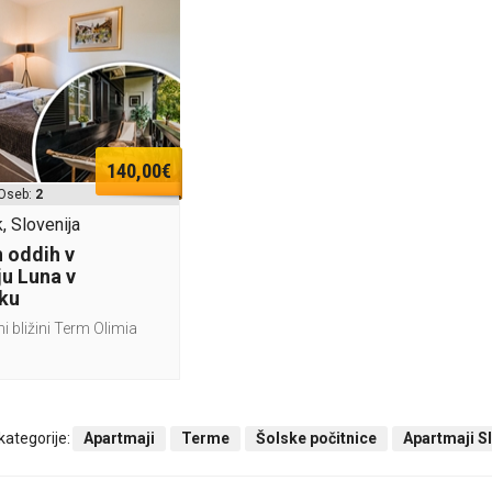
140,00€
Oseb:
2
, Slovenija
 oddih v
u Luna v
ku
 bližini Term Olimia
 kategorije:
Apartmaji
Terme
Šolske počitnice
Apartmaji S