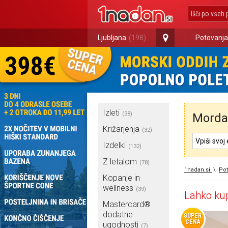
Ljubljana
(198)
Potovanja
Izleti
(38)
Morda 
Križarjenja
(32)
Izdelki
(132)
Z letalom
(78)
1nadan.si
\
Pot
Kopanje in
wellness
(39)
Lahko kup
Mastercard®
dodatne
SUPER
CENA
ugodnosti
(7)