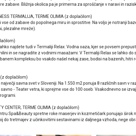
ure zabave. Bližnja okolica pa je primerna za sproščanje v naravi in razi
NESS TERMALIJA, TERME OLIMIA (z doplačilom)
 vse od zabave do popolnega miru in sprostitve. Na voljo je notranji baze
ni, plezalne mreže).
lačilom)
lahko najdete tudi v Termaliji Relax. Vodna oaza, kjer se povsem prepus
milini in se nagradite z vodnimi masažami. V Termaliji Relax se lahko do 
banem kompleksu bo vsakdo našel nekaj zase, bodisi na bazenih, hitri reki
z doplačilom)
največji savna svet v Sloveniji. Na 1.550 m2 ponuja 8 različnih savn v ra
savno - Teater vetra, ki sprejme vse do 100 oseb. Vsakodnevno se izvajaj
programi.
Y CENTER, TERME OLIMIA (z doplačilom)
ntru Spa&Beauty spretne roke maserjev in kozmetičark ponujajo širok n
ij do tretmajev z učinkovitimi sestavinami iz daljnega vzhoda, nege obraz