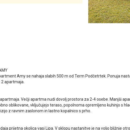
 AMY
partment Amy se nahaja slabih 500 m od Term Podčetrtek. Ponuja nast
 2 apartmaja.
2 apartmaja. Večji apartma nudi dovolj prostora za 2-4 osebe. Manjši apa
bno oblikovane, vključujejo teraso, popolnoma opremljeno kuhinjo s hla
izijo z ravnim zaslonom in lastno kopalnico s prho.
ja prijetna okolica vasi Lipa. V sklopu nastanitve je na voljo bližnje otr