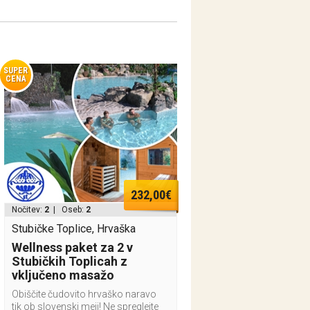
SUPER
CENA
232,00€
Nočitev:
2
| Oseb:
2
Stubičke Toplice, Hrvaška
Wellness paket za 2 v
Stubičkih Toplicah z
vključeno masažo
Obiščite čudovito hrvaško naravo
tik ob slovenski meji! Ne spreglejte