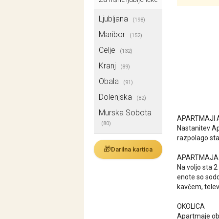
Ljubljana
(198)
Maribor
(152)
Celje
(132)
Kranj
(89)
Obala
(91)
Dolenjska
(82)
Murska Sobota
APARTMAJI
(80)
Nastanitev A
razpolago sta
🎁
Darilna kartica
APARTMAJA
Na voljo sta 
enote so sodo
kavčem, telev
OKOLICA
Apartmaje obda