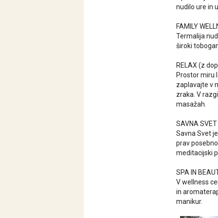
nudilo ure in 
FAMILY WELL
Termalija nudi
široki toboga
RELAX (z dop
Prostor miru 
zaplavajte v 
zraka. V razgi
masažah.
SAVNA SVET (
Savna Svet je 
prav posebno 
meditacijski 
SPA IN BEAUT
V wellness ce
in aromaterap
manikur.