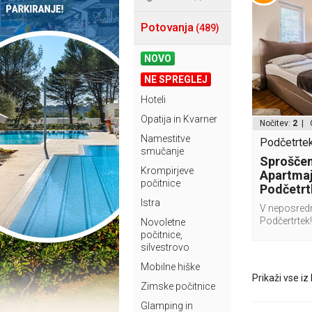
Potovanja
(489)
NOVO
NE SPREGLEJ
Hoteli
Opatija in Kvarner
Nočitev:
2
| 
Namestitve
Podčetrtek
smučanje
Sproščen
Krompirjeve
Apartmaj
počitnice
Podčetrt
Istra
V neposredni
Podčertrtek!
Novoletne
počitnice,
silvestrovo
Mobilne hiške
Prikaži vse iz
Zimske počitnice
Glamping in