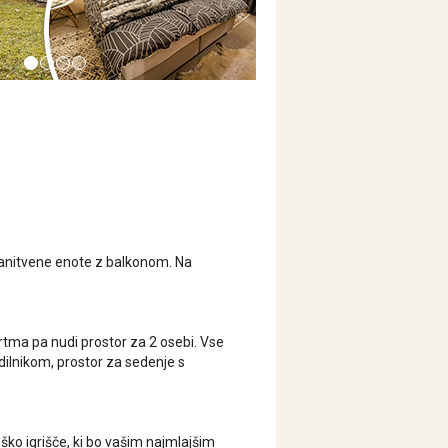
anitvene enote z balkonom. Na
rtma pa nudi prostor za 2 osebi. Vse
dilnikom, prostor za sedenje s
oško igrišče, ki bo vašim najmlajšim