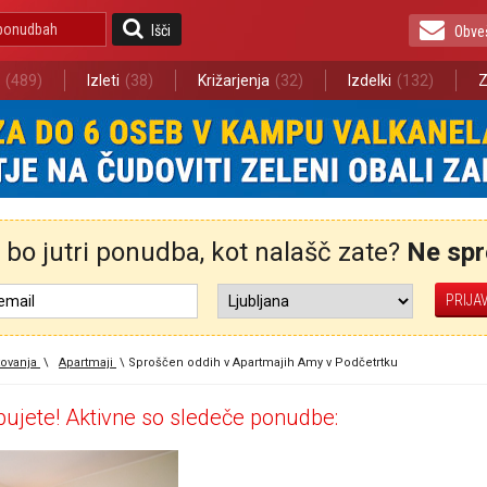
Išči
Obve
(489)
Izleti
(38)
Križarjenja
(32)
Izdelki
(132)
Z
bo jutri ponudba, kot nalašč zate?
Ne spre
ovanja
\
Apartmaji
\
Sproščen oddih v Apartmajih Amy v Podčetrtku
ujete! Aktivne so sledeče ponudbe: