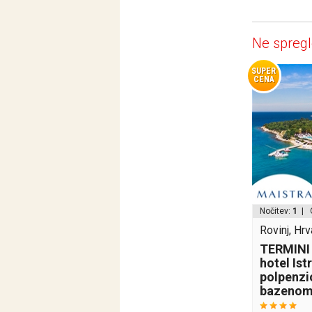
Ne spregl
SUPER
CENA
Nočitev:
1
| 
Rovinj, Hr
TERMINI 
hotel Istr
polpenzi
bazenom 