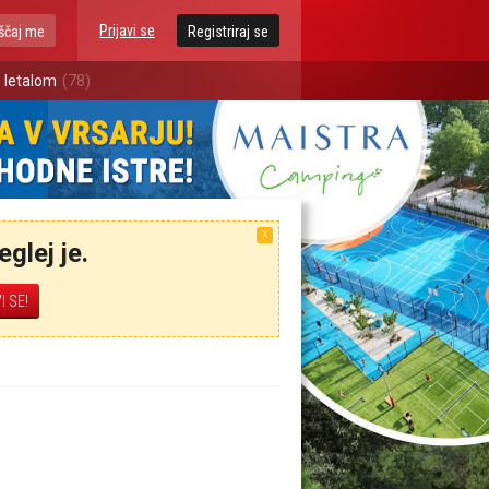
Prijavi se
ščaj me
Registriraj se
 letalom
(78)
X
glej je.