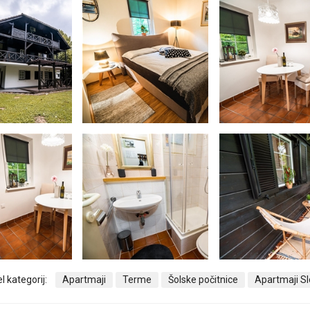
l kategorij:
Apartmaji
Terme
Šolske počitnice
Apartmaji Sl