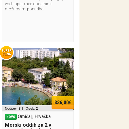
vseh opcij med dodatnimi
možnostmi ponudbe.
SUPER
CENA
336,00€
Nočitev:
3
| Oseb:
2
Omišalj, Hrvaška
NOVO
Morski oddih za 2 v