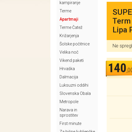
kampiranje
SUPER
Terme
Term 
Apartmaji
Terme Čatež
Lipa 
Križarjenja
Šolske počitnice
Ne spreg
Velika noč
Vikend paketi
140
Hrvaška
,0
Dalmacija
Luksuzni oddihi
Slovenska Obala
Metropole
Narava in
sprostitev
First minute
Za hišne ljubljenčke