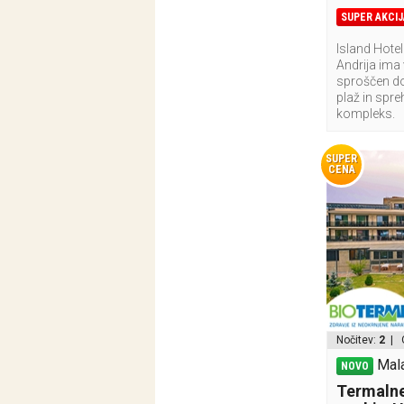
SUPER AKCIJ
Island Hotel
Andrija ima 
sproščen do
plaž in spre
kompleks.
SUPER
CENA
Nočitev:
2
| 
Mala
NOVO
Termalne