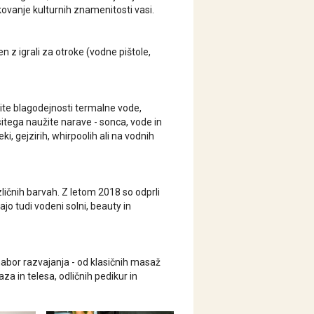
skovanje kulturnih znamenitosti vasi.
n z igrali za otroke (vodne pištole,
tite blagodejnosti termalne vode,
sitega naužite narave - sonca, vode in
, gejzirih, whirpoolih ali na vodnih
zličnih barvah. Z letom 2018 so odprli
o tudi vodeni solni, beauty in
abor razvajanja - od klasičnih masaž
a in telesa, odličnih pedikur in