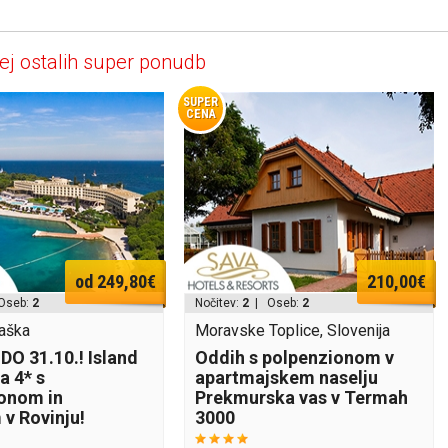
ej ostalih super ponudb
SUPER
CENA
od 249,80€
210,00€
Oseb:
2
Nočitev:
2
| Oseb:
2
vaška
Moravske Toplice, Slovenija
DO 31.10.! Island
Oddih s polpenzionom v
a 4* s
apartmajskem naselju
onom in
Prekmurska vas v Termah
v Rovinju!
3000