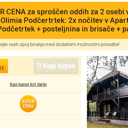
 CENA za sproščen oddih za 2 osebi v
Olimia Podčertrtek: 2x nočitev v Apa
Podčetrtek + posteljnina in brisače + p
lejte vseh opcij bivanja med dodatnimi možnostmi ponudbe!
Kupi kupon
0€
Kupi kupon kot darilo
SUPER
CENA