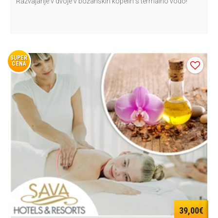
Razvajanje v dvoje v božanskih kopelih s termalno vodo!
SUPER
CENA
39,00€