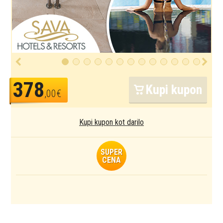
378
Kupi kupon
,00€
Kupi kupon kot darilo
SUPER
CENA