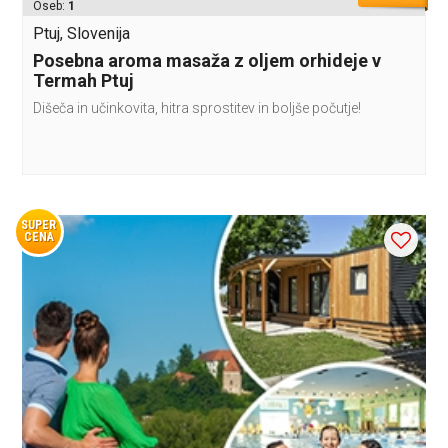
Oseb:
1
Ptuj, Slovenija
Posebna aroma masaža z oljem orhideje v
Termah Ptuj
Dišeča in učinkovita, hitra sprostitev in boljše počutje!
SUPER
CENA