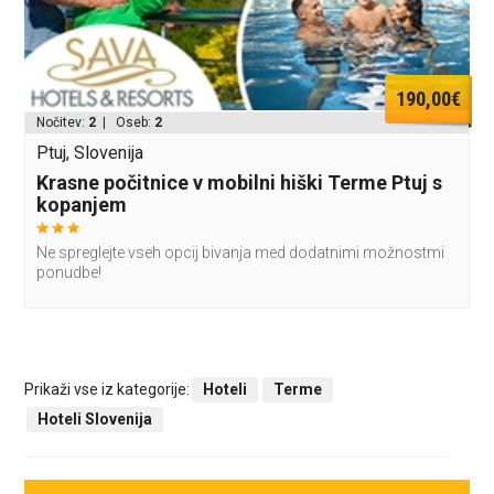
190,00€
Nočitev:
2
| Oseb:
2
Ptuj, Slovenija
Krasne počitnice v mobilni hiški Terme Ptuj s
kopanjem
Ne spreglejte vseh opcij bivanja med dodatnimi možnostmi
ponudbe!
Prikaži vse iz kategorije:
Hoteli
Terme
Hoteli Slovenija