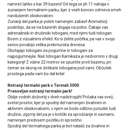
namreč lahko s kar 39 bazeni! Od tega se jih 11 nahaja v
zunanjem termalnem parku, kjer z vseh koncev odmeva smeh
navdušenih obiskovalcev.
Zunanji del parka je poleti namenjen zabavi! Animatorji
poskrbijo, da se na bazenih dogaja na polno. Čakajo vas
adrenalinski in družinski tobogani, med njimi tudi tobogan
Boom z vizualnimi efekti. Ko si želite počitka, pa vas v svojo
senco povabijo velika prekmurska drevesa.
Obstajajo tobogani za pogumne in tobogani za
najpogumnejše. Naš tobogan Kamikaza je nedvomno v drugi
kategoriji! Z višine 22 metrov se spustite proti bazenu, pri
čemer se skoraj ne dotikate tobogana pod vami. Občutek
prostega pada vam bo dal krila!
Notranji termalni park v Termah 3000
Prenovljen notranji termalni park!
Obilje vodnih doživetij v dveh nadstropjih! Pričaka vas svež,
svetel prostor, kjer je spodnji del namenjen živahnim in
aktivnim obiskovalcem, v njem se bodo odlično počutile tudi
družine, zgornji del pa je s kotički za sproščanje in savnami,
namenjen predvsem počitku in sprostitvi.
Spodnji del termalnega parka je kot nalašč za živahne in