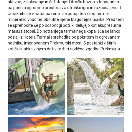
aktivne, za plavanje in čofotanje. Otroški bazen s toboganom
pa ponuja ogromno prostora za otroško igro in razposajenost.
Umaknite se v natur bazen in se potopite v črno termo-
mineralno vodo ter občutite njene blagodejne učinke. Pred tem
se sprehodite še po bosonogi poti, ki delujejo kot akupresurna
masaža stopal. Do notranjega termalnega kopališča se lahko
odslej iz Hotela Termal sprehodite po pokritem in ogrevanem
hodniku, imenovanem Prekmurski most. S postanki v štirih
kotičkih lahko v njem doživite štiri različne zgodbe Prekmurja.