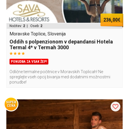
236,00€
Nočitev:
2
| Oseb:
2
Moravske Toplice, Slovenija
Oddih s polpenzionom v depandansi Hotela
Termal 4* v Termah 3000
PONUDBA ZA VSAK ŽEP!
Odlične termalne počitnice v Moravskih Toplicah! Ne
spreglejte vseh opcij bivanja med dodatnimi možnostmi
ponudbe!
SUPER
CENA