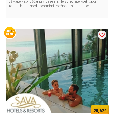
Uživajte v sproščanju v bazenih! Ne spreglejte vseh opcij
kopalnih kart med dodatnimi možnostmi ponudbe!
SUPER
CENA
20,62€