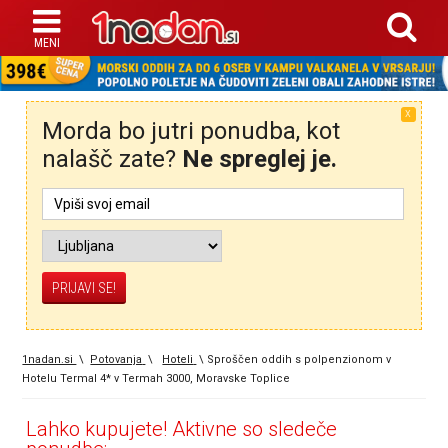
X
Morda bo jutri ponudba, kot
nalašč zate?
Ne spreglej je.
1nadan.si
\
Potovanja
\
Hoteli
\
Sproščen oddih s polpenzionom v
Hotelu Termal 4* v Termah 3000, Moravske Toplice
Lahko kupujete! Aktivne so sledeče