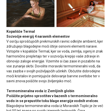
Kopališče Termal
Sozvočje energij 4 naravnih elementov
V osrčju sproščujočih prekmurskih ravnic odkrijte ambient, kjer
združujejo blagodejne moči štirje osnovni elementi narave.
Vstopite v kopališče Termal, kjer se voda, zemlja, ogenj in zrak
harmonično prepletajo ter v sozvočju krepijo vaše zdravje in
obnovijo zaloge energije. Vzemite si čas zase in pozabite na
vse zunanje skrbi. Dovolite moravski termomineralni vodi, da
vas zaziba v svojih poživljajočih učinkih. Občutite dobrodejne
moči kristalov in pomirjujoče delovanje barvne svetlobe ter v
savni znova poiščite svojo življenjsko moč.
Termomineralna voda iz Zemljinih globin
Poiščite prijetno sprostitev v bazenih s termomineralno
vodo in se prepustite toku blage energije vodnih vrelcev.
Blagodejna termomineralna voda iz Moravskih Toplic je že več
kot 50 let znana po svojih izjemnih lastnostih. Črna