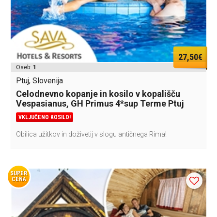
27,50€
Oseb:
1
Ptuj, Slovenija
Celodnevno kopanje in kosilo v kopališču
Vespasianus, GH Primus 4*sup Terme Ptuj
VKLJUČENO KOSILO!
Obilica užitkov in doživetij v slogu antičnega Rima!
SUPER
CENA