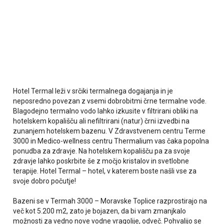
Hotel Termal leži v srčiki termalnega dogajanja in je
neposredno povezan z vsemi dobrobitmi črne termalne vode.
Blagodejno termalno vodo lahko izkusite v filtrirani obliki na
hotelskem kopališču ali nefiltrirani (natur) črni izvedbi na
zunanjem hotelskem bazenu. V Zdravstvenem centru Terme
3000 in Medico-wellness centru Thermalium vas čaka popolna
ponudba za zdravje. Na hotelskem kopališču pa za svoje
zdravje lahko poskrbite še z močjo kristalov in svetlobne
terapije. Hotel Termal – hotel, v katerem boste našli vse za
svoje dobro počutje!
Bazeni se v Termah 3000 – Moravske Toplice razprostirajo na
več kot 5.200 m2, zato je bojazen, da bi vam zmanjkalo
možnosti za vedno nove vodne vragolije, odveč. Pohvalijo se