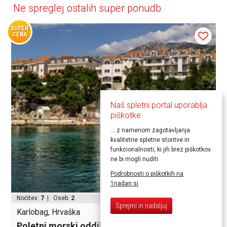
Ne spreglej ostalih super ponudb
SUPER
CENA
Naš spletni portal uporablja
piškotke
... z namenom zagotavljanja
kvalitetne spletne storitve in
funkcionalnosti, ki jih brez piškotkov
ne bi mogli nuditi.
Podrobnosti o piškotkih na
1nadan.si
1161,00€
Nočitev:
7
| Oseb:
2
Sprejmi in nadaljuj
Karlobag, Hrvaška
Poletni morski oddih za 2 osebi v hotelu