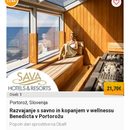
CENA
21,70€
Oseb:
1
Portorož, Slovenija
Razvajanje s savno in kopanjem v wellnessu
Benedicta v Portorožu
Popoln dan sprostitve na ObalI!