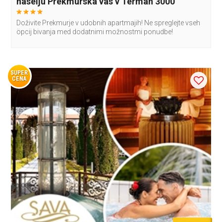
naselju Prekmurska vas v Termah 3000
Doživite Prekmurje v udobnih apartmajih! Ne spreglejte vseh
öpcij bivanja med dodatnimi možnostmi ponudbe!
SUPER
CENA