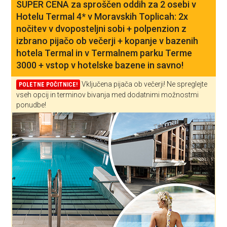
SUPER CENA za sproščen oddih za 2 osebi v
Hotelu Termal 4* v Moravskih Toplicah: 2x
nočitev v dvoposteljni sobi + polpenzion z
izbrano pijačo ob večerji + kopanje v bazenih
hotela Termal in v Termalnem parku Terme
3000 + vstop v hotelske bazene in savno!
Vključena pijača ob večerji! Ne spreglejte
POLETNE POČITNICE!
vseh opcij in terminov bivanja med dodatnimi možnostmi
ponudbe!