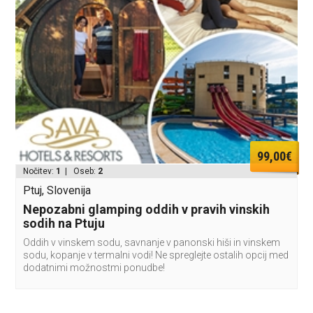
99,00€
Nočitev:
1
| Oseb:
2
Ptuj, Slovenija
Nepozabni glamping oddih v pravih vinskih
sodih na Ptuju
Oddih v vinskem sodu, savnanje v panonski hiši in vinskem
sodu, kopanje v termalni vodi! Ne spreglejte ostalih opcij med
dodatnimi možnostmi ponudbe!