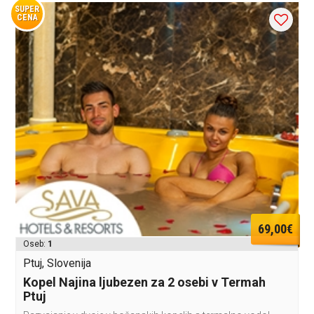
SUPER
CENA
69,00€
Oseb:
1
Ptuj, Slovenija
Kopel Najina ljubezen za 2 osebi v Termah
Ptuj