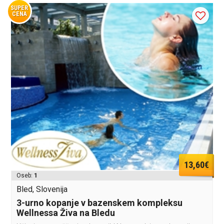
SUPER
CENA
13,60€
Oseb:
1
Bled, Slovenija
3-urno kopanje v bazenskem kompleksu
Wellnessa Živa na Bledu