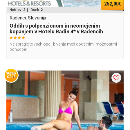
252,00€
Nočitev:
2
| Oseb:
2
Radenci, Slovenija
Oddih s polpenzionom in neomejenim
kopanjem v Hotelu Radin 4* v Radencih
Ne spreglejte vseh opcij bivanja med dodatnimi možnostmi
ponudbe!
SUPER
CENA