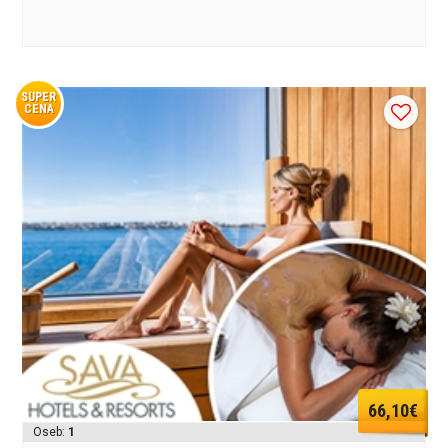
SUPER
CENA
66,10€
Oseb:
1