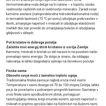
termomineralna voda deluje na tri načine – s toploto, visoko
vsebnostjo različnih soli in vsebnostjo mineralov. Zaradi svoje
kemične sestave (natrijevokloridna hidrodenkarbonatna voda)
in termalnih lastnosti (72 °C pri izviru) izboljšuje prekrvavitev v
tkivih, zmanjšuje napetost v mišicah in izboljšuje elastičnost
mehkih tkiv, kar privede do zmanjšanja bolečin in izboljšanja
gibljivosti v sklepih.
Pot kristalov in dobrega počutja
Začutite moč energij štirih kristalov iz osrčja Zemlje.
Kamnine, minerali in kristali so del narave in na poseben način
prenašajo njeno energijo. Že dolgo je znano, da oddajajo
valovanja, ki lahko blagodejno vplivajo na človekovo počutje.
Finska savna
Obnovite svoje moči z žametno toploto ognja.
Tradicionalna finska savna je najbolj vroča med vsemi.
Temperatura v savni dosega od 70 do 100 stopinj Celzija, lahko
pa jo še povečamo s polivanjem pregretih kamnov. Savnanje v
vroči finski savni spodbudi krvni obtok, pomaga pri
razstrupljanju telesa, krepi imunski sistem, sprosti napetost v
mišicah in prijetno sprošča tako na fizični kot na duševni ravni.