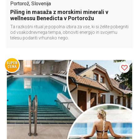
Portorož, Slovenija
Piling in masaža z morskimi minerali v
wellnessu Benedicta v Portorožu
Ta razkošni ritual je popolna izbira za vse, ki si želite pobegniti
od vsakodnevnega tempa, obnoviti energijo in svojemu
telesu podariti vrhunsko nego.
SUPER
CENA