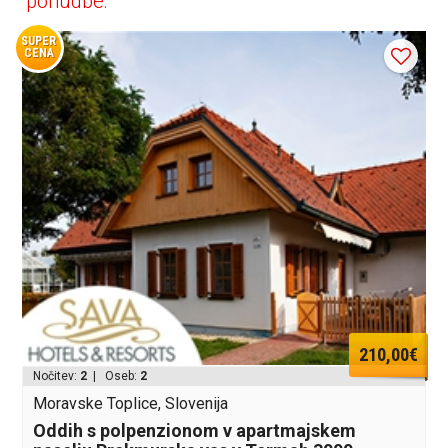
ponudbe:
SUPER
CENA
210,00€
Nočitev:
2
| Oseb:
2
Moravske Toplice, Slovenija
Oddih s polpenzionom v apartmajskem