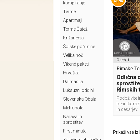
CENA
kampiranje
Terme
Apartmaji
Terme Čatež
Križarjenja
Šolske počitnice
Velika noč
Oseb:
1
Vikend paketi
Rimske Top
Hrvaška
Odlična 
Dalmacija
sprostite
Rimskih 
Luksuzni oddihi
Podoživite i
Slovenska Obala
trenutke ra
Metropole
in cesarjev.
Narava in
sprostitev
First minute
Prikaži vse iz
Za hišne ljubljenčke