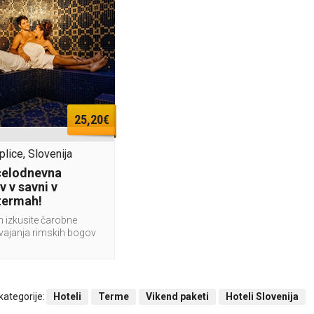
25,20€
lice, Slovenija
celodnevna
v v savni v
termah!
n izkusite čarobne
zvajanja rimskih bogov
 kategorije:
Hoteli
Terme
Vikend paketi
Hoteli Slovenija