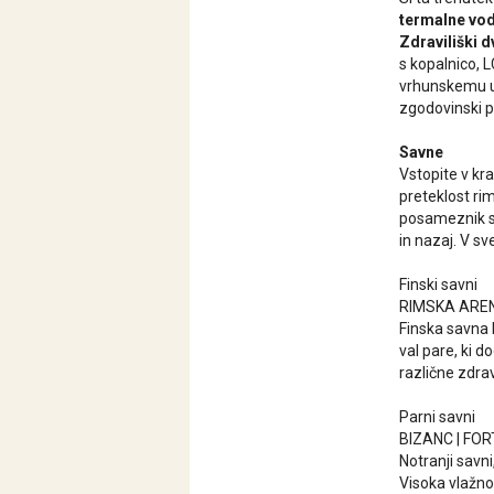
termalne vod
Zdraviliški 
s kopalnico, 
vrhunskemu ud
zgodovinski p
Savne
Vstopite v kr
preteklost rim
posameznik si 
in nazaj. V s
Finski savni
RIMSKA ARENA
Finska savna 
val pare, ki d
različne zdrav
Parni savni
BIZANC | FO
Notranji savn
Visoka vlažnos