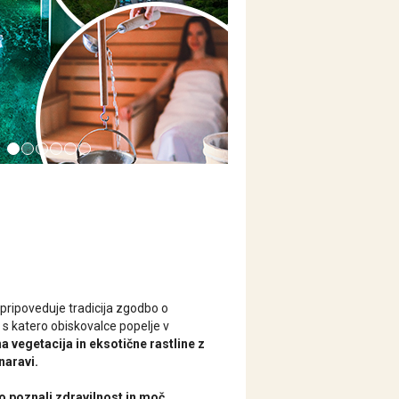
pripoveduje tradicija zgodbo o
, s katero obiskovalce popelje v
 vegetacija in eksotične rastline z
naravi.
ro poznali zdravilnost in moč