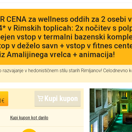
 CENA za wellness oddih za 2 osebi v 
4* v Rimskih toplicah: 2x nočitev s po
jen vstop v termalni bazenski kompl
top v deželo savn + vstop v fitnes cent
iz Amalijinega vrelca + animacija!
razvajanje v hedonističnem stilu starih Rimljanov! Celodnevno k
Kupi kupon
0€
Kupi kupon kot darilo