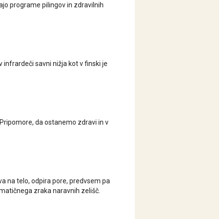
ajo programe pilingov in zdravilnih
infrardeči savni nižja kot v finski je
i. Pripomore, da ostanemo zdravi in v
iva na telo, odpira pore, predvsem pa
omatičnega zraka naravnih zelišč.