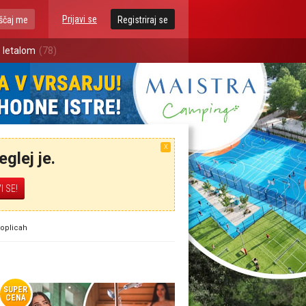
Prijavi se
ščaj me
Registriraj se
 letalom
(78)
X
glej je.
toplicah
SUPER
CENA