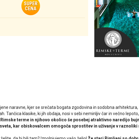
SUPER
CENA
jene naravne, kjer se srečata bogata zgodovina in sodobna arhitektura, 
. Tančica klasike, ki jih obdaja, nosi v sebi neminljiv čar in večno lepoto
.
Rimske terme in njihovo okolico še posebej atraktivno naredijo bujna
sveta, kar obiskovalcem omogoča sprostitev in uživanje v raznoliki 
 želite, da bi bili tam? Izpolnjujemo vašo željo!
Že stari Rimljani so dob