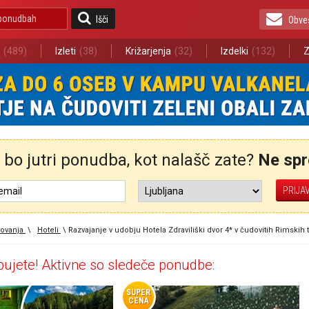
Išči
Obve
(489)
Izleti
(38)
Križarjenja
(32)
Izdelki
(132)
Z
bo jutri ponudba, kot nalašč zate?
Ne spre
ovanja
\
Hoteli
\
Razvajanje v udobju Hotela Zdraviliški dvor 4* v čudovitih Rimskih 
ujete! Aktivne so sledeče ponudbe:
SUPER
CENA