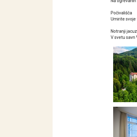
Na ogrevanih 
Počivališča
Umirite svoje 
Notranji jacuz
V svetu savn 