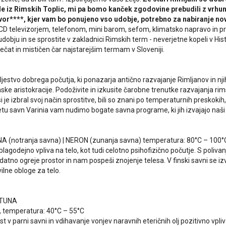
e iz Rimskih Toplic, mi pa bomo kanček zgodovine prebudili z vrhun
dvor****, kjer vam bo ponujeno vso udobje, potrebno za nabiranje nov
LCD televizorjem, telefonom, mini barom, sefom, klimatsko napravo in pr
obju in se sprostite v zakladnici Rimskih term - neverjetne kopeli v His
ečat in mističen čar najstarejšim termam v Sloveniji.
aljestvo dobrega počutja, ki ponazarja antično razvajanje Rimljanov in nj
ske aristokracije. Podoživite in izkusite čarobne trenutke razvajanja ri
je izbral svoj način sprostitve, bili so znani po temperaturnih preskokih, k
vetu savn Varinia vam nudimo bogate savna programe, ki jih izvajajo naši
 (notranja savna) | NERON (zunanja savna) temperatura: 80°C – 100°
blagodejno vpliva na telo, kot tudi celotno psihofizično počutje. S pol
odatno ogreje prostor in nam pospeši znojenje telesa. V finski savni se iz
ilne obloge za telo.
RTUNA
i, temperatura: 40°C – 55°C
t v parni savni in vdihavanje vonjev naravnih eteričnih olj pozitivno vpliv