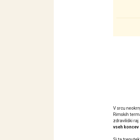
V srcu neokrn
Rimskih termah
zdraviliški raj
vseh koncev 
Si ta trenutek