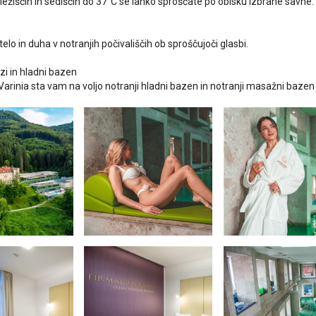
ležiščih in sediščih do 37°C se lahko sproščate po obisku izbrane savne.
telo in duha v notranjih počivališčih ob sproščujoči glasbi.
zi in hladni bazen
Varinia sta vam na voljo notranji hladni bazen in notranji masažni bazen