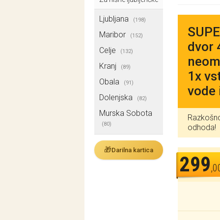
Ljubljana
(198)
SUPER
Maribor
(152)
dvor 
Celje
(132)
neome
Kranj
(89)
1x vs
Obala
(91)
vode 
Dolenjska
(82)
Murska Sobota
Razkošno 
(80)
odhoda!
🎁
Darilna kartica
299
,0