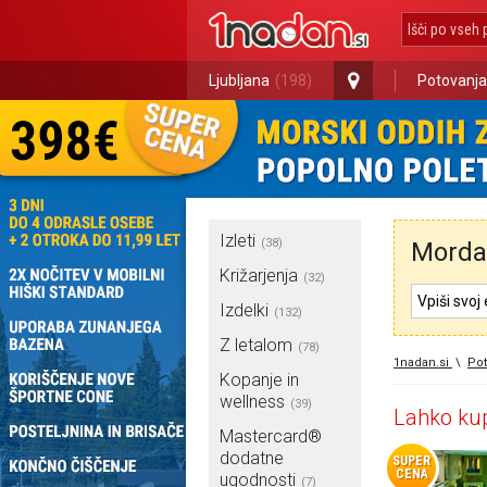
Ljubljana
(198)
Potovanja
Izleti
(38)
Morda 
Križarjenja
(32)
Izdelki
(132)
Z letalom
(78)
1nadan.si
\
Pot
Kopanje in
wellness
(39)
Lahko kup
Mastercard®
dodatne
SUPER
CENA
ugodnosti
(7)