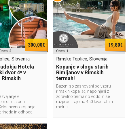
300,00€
19,80€
Oseb:
2
Oseb:
1
lice, Slovenija
Rimske Toplice, Slovenija
v udobju Hotela
Kopanje v slogu starih
ki dvor 4* v
Rimljanov v Rimskih
h Rimskih
termah!
Bazeni so zasnovani po vzoru
rimskih kopališč, napolnjeni z
zvajanje v
zdravilno termalno vodo in se
m stilu starih
razprostirajo na 450 kvadratnih
Celodnevno kopanje
metrih!
 prihoda in odhoda!