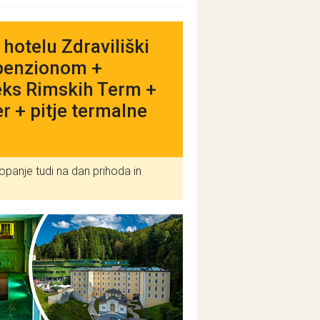
hotelu Zdraviliški
lpenzionom +
eks Rimskih Term +
er + pitje termalne
opanje tudi na dan prihoda in