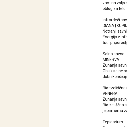
vam na voljo 
oblog za telo.
Infrardeči sav
DIANA | KUPI
Notranji savn
Energija v inf
tudi priporočl
Solna savna
MINERVA
Zunanja savn
Obisk solne sa
dobri kondiciji
Bio–zeliščna
VENERA
Zunanja savn
Bio zeliščna s
je primerna z
Tepidarium