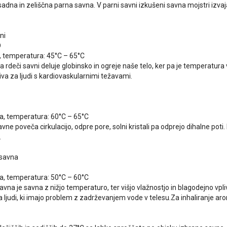
sadna in zeliščna parna savna. V parni savni izkušeni savna mojstri izvaj
ni
D
i, temperatura: 45°C – 65°C
ra rdeči savni deluje globinsko in ogreje naše telo, ker pa je temperatura v 
jiva za ljudi s kardiovaskularnimi težavami.
a, temperatura: 60°C – 65°C
vne poveča cirkulacijo, odpre pore, solni kristali pa odprejo dihalne pot
.
 savna
a, temperatura: 50°C – 60°C
avna je savna z nižjo temperaturo, ter višjo vlažnostjo in blagodejno vpl
a ljudi, ki imajo problem z zadrževanjem vode v telesu.Za inhaliranje ar