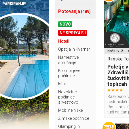
Potovanja
(489)
NOVO
NE SPREGLEJ
Hoteli
Opatija in Kvarner
Nočitev:
2
| 
Namestitve
Rimske Top
smučanje
Poletje 
Krompirjeve
Zdraviliš
počitnice
čudoviti
toplicah
Istra
Novoletne
Razkošno ra
počitnice,
hedonistične
silvestrovo
Rimljanov! 
Mobilne hiške
tudi na dan
Zimske počitnice
Glamping in
SUPER