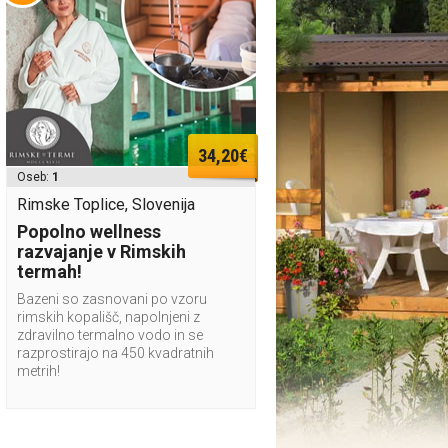
34,20€
Oseb:
1
Rimske Toplice, Slovenija
Popolno wellness
razvajanje v Rimskih
termah!
Bazeni so zasnovani po vzoru
rimskih kopališč, napolnjeni z
zdravilno termalno vodo in se
razprostirajo na 450 kvadratnih
metrih!