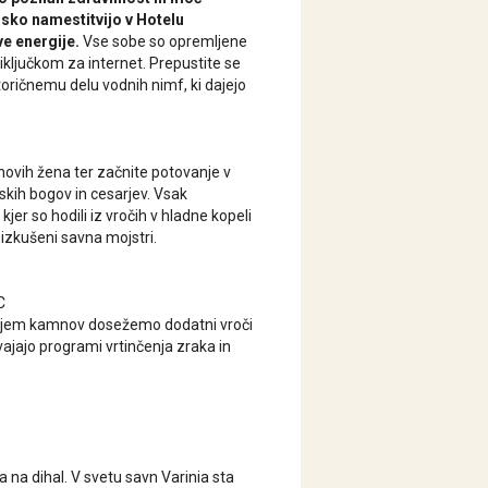
sko namestitvijo v Hotelu
e energije.
Vse sobe so opremljene
iključkom za internet. Prepustite se
toričnemu delu vodnih nimf, ki dajejo
ihovih žena ter začnite potovanje v
mskih bogov in cesarjev. Vsak
jer so hodili iz vročih v hladne kopeli
 izkušeni savna mojstri.
C
ivanjem kamnov dosežemo dodatni vroči
vajajo programi vrtinčenja zraka in
a na dihal. V svetu savn Varinia sta