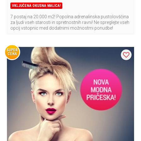
VKLJUČENA OKUSNA MALICA!
7 postaj na 20.000 m2! Popolna adrenalinska pustolovščina
za ljudi vseh starosti in spretnostnih ravni! Ne spreglejte vseh
opcij vstopnic med dodatnimi možnostmi ponudbe!
SUPER
CENA