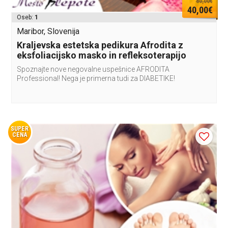
80,00€
40,00€
Oseb:
1
Maribor, Slovenija
Kraljevska estetska pedikura Afrodita z
eksfoliacijsko masko in refleksoterapijo
Spoznajte nove negovalne uspešnice AFRODITA
Professional! Nega je primerna tudi za DIABETIKE!
SUPER
CENA