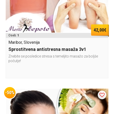
42,00€
Oseb:
1
Maribor, Slovenija
Sprostitvena antistresna masaža 3v1
Znebite se posledice stresa s temeljito masažo za boljše
počutje!
-50%