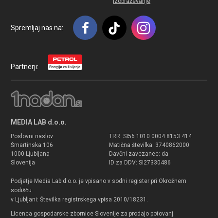
Izobraževanje
Spremljaj nas na:
Partnerji:
MEDIA LAB d.o.o.
Poslovni naslov:
TRR: SI56 1010 0004 8153 414
Šmartinska 106
Matična številka: 3740862000
1000 Ljubljana
Davčni zavezanec: da
Slovenija
ID za DDV: SI27330486
Podjetje Media Lab d.o.o. je vpisano v sodni register pri Okrožnem
sodišču
v Ljubljani: Številka registrskega vpisa 2010/18231.
Licenca gospodarske zbornice Slovenije za prodajo potovanj.