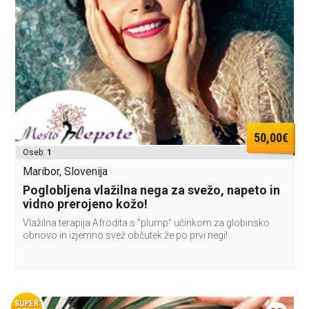
50,00€
Oseb:
1
Maribor, Slovenija
Poglobljena vlažilna nega za svežo, napeto in
vidno prerojeno kožo!
Vlažilna terapija Afrodita s "plump" učinkom za globinsko
obnovo in izjemno svež občutek že po prvi negi!
SUPER