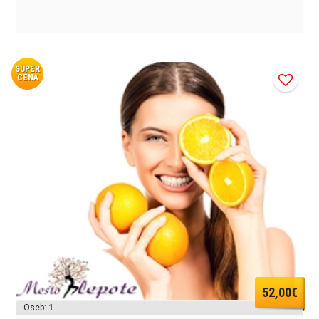
SUPER
CENA
52,00€
Oseb:
1