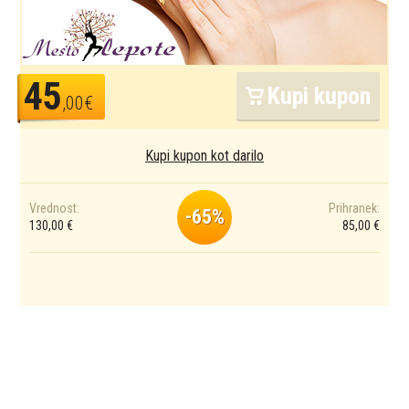
45
Kupi kupon
,00€
Kupi kupon kot darilo
Vrednost:
Prihranek:
-65%
130,00 €
85,00 €