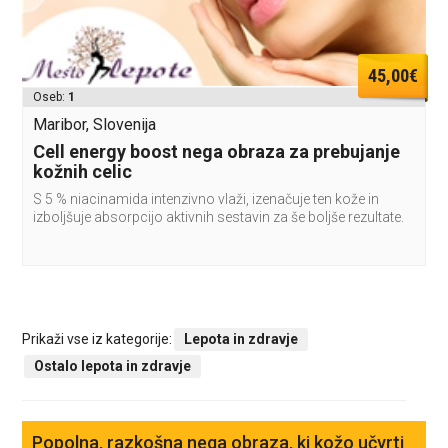
45,00€
Oseb:
1
Maribor, Slovenija
Cell energy boost nega obraza za prebujanje
kožnih celic
S 5 % niacinamida intenzivno vlaži, izenačuje ten kože in
izboljšuje absorpcijo aktivnih sestavin za še boljše rezultate.
Prikaži vse iz kategorije:
Lepota in zdravje
Ostalo lepota in zdravje
Popolna, razkošna nega obraza, ki kožo učvrti