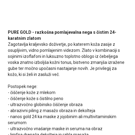
PURE GOLD - razkošna pomlajevalna nega s čistim 24-
karatnim zlatom
Zagotavlja kraljevsko doživetje, po katerem koža zasije z
osupljivim, vidno pomlajenim videzom. Zlato v kombinaciji s
sojinimi izoflafoni in luksuzno toplotno oblogo iz čebeljega
voska znatno izboljša kožni tonus, bistveno zmanjša izražene
gube ter močno upočasni nastajanje novih. Je privilegij za
kožo, ki si želi in zasluži več.
Postopek nege:
- čiščenje kože z mlekom
- čiščenje kože s čistilno peno
- ultrazvočno globinsko čiščenje obraza
- abrazivni piling z masažo obraza in dekolteja
- nanos gold 24 ka maske z jojobinim ali multivitaminskim
serumom
- ultrazvočno vnašanje maske in seruma na obraz
- limfna drenaža dekolteja in rahla masaža