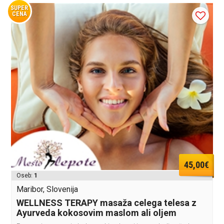
SUPER
CENA
45,00€
Oseb:
1
Maribor, Slovenija
WELLNESS TERAPY masaža celega telesa z
Ayurveda kokosovim maslom ali oljem