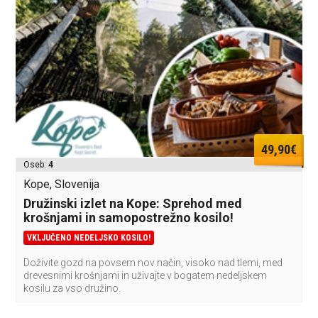
49,90€
Oseb:
4
Kope, Slovenija
Družinski izlet na Kope: Sprehod med
krošnjami in samopostrežno kosilo!
VKLJUČENO NEDELJSKO KOSILO!
Doživite gozd na povsem nov način, visoko nad tlemi, med
drevesnimi krošnjami in uživajte v bogatem nedeljskem
kosilu za vso družino.