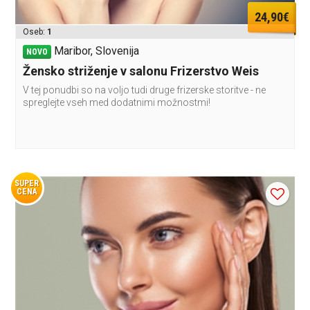
24,90€
Oseb:
1
Maribor, Slovenija
NOVO
Žensko striženje v salonu Frizerstvo Weis
V tej ponudbi so na voljo tudi druge frizerske storitve - ne
spreglejte vseh med dodatnimi možnostmi!
SUPER
CENA