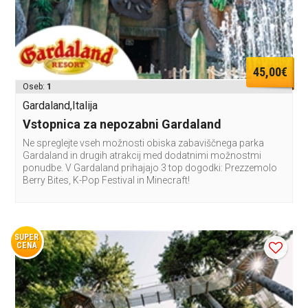
45,00€
Oseb:
1
Gardaland,Italija
Vstopnica za nepozabni Gardaland
Ne spreglejte vseh možnosti obiska zabaviščnega parka
Gardaland in drugih atrakcij med dodatnimi možnostmi
ponudbe. V Gardaland prihajajo 3 top dogodki: Prezzemolo
Berry Bites, K-Pop Festival in Minecraft!
SUPER
CENA