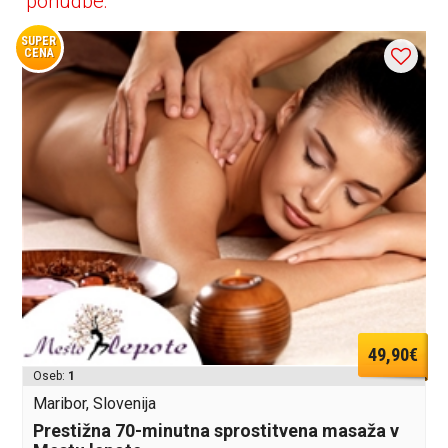
ponudbe:
SUPER
CENA
49,90€
Oseb:
1
Maribor, Slovenija
Prestižna 70-minutna sprostitvena masaža v