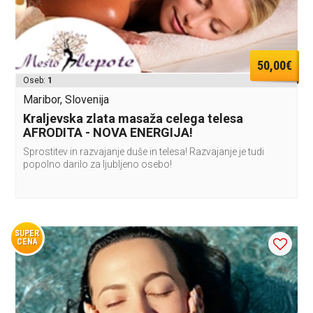
50,00€
Oseb:
1
Maribor, Slovenija
Kraljevska zlata masaža celega telesa
AFRODITA - NOVA ENERGIJA!
Sprostitev in razvajanje duše in telesa! Razvajanje je tudi
popolno darilo za ljubljeno osebo!
SUPER
CENA