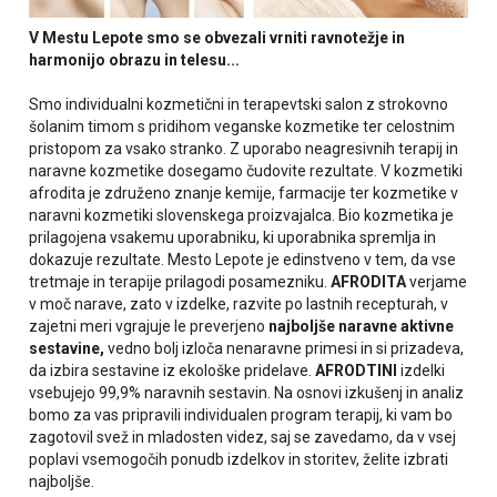
V Mestu Lepote smo se obvezali vrniti ravnotežje in
harmonijo obrazu in telesu...
Smo individualni kozmetični in terapevtski salon z strokovno
šolanim timom s pridihom veganske kozmetike ter celostnim
pristopom za vsako stranko. Z uporabo neagresivnih terapij in
naravne kozmetike dosegamo čudovite rezultate. V kozmetiki
afrodita je združeno znanje kemije, farmacije ter kozmetike v
naravni kozmetiki slovenskega proizvajalca. Bio kozmetika je
prilagojena vsakemu uporabniku, ki uporabnika spremlja in
dokazuje rezultate. Mesto Lepote je edinstveno v tem, da vse
tretmaje in terapije prilagodi posamezniku.
AFRODITA
verjame
v moč narave, zato v izdelke, razvite po lastnih recepturah, v
zajetni meri vgrajuje le preverjeno
najboljše naravne aktivne
sestavine,
vedno bolj izloča nenaravne primesi in si prizadeva,
da izbira sestavine iz ekološke pridelave.
AFRODTINI
izdelki
vsebujejo 99,9% naravnih sestavin. Na osnovi izkušenj in analiz
bomo za vas pripravili individualen program terapij, ki vam bo
zagotovil svež in mladosten videz, saj se zavedamo, da v vsej
poplavi vsemogočih ponudb izdelkov in storitev, želite izbrati
najboljše.