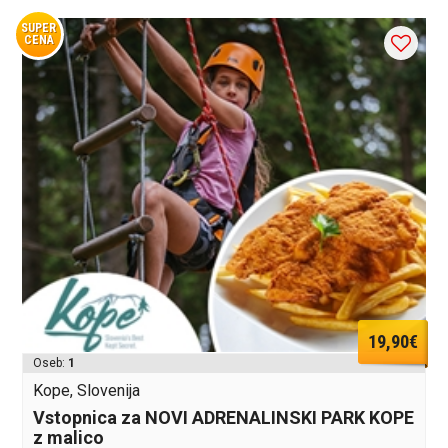
SUPER
CENA
19,90€
Oseb:
1
Kope, Slovenija
Vstopnica za NOVI ADRENALINSKI PARK KOPE
z malico