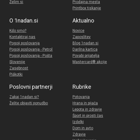
Želim si
Prodajna mesta
Printbox tiskanje
O 1nadan.si
Aktualno
Kdo smo?
Novice
Kontaktiraj nas
Zaposlitev
Pogoji poslovanja
Blog 1nadan.si
Pogoji poslovanja - Petrol
Darilna kartica
Pogoji poslovanja - Pošta
Povabi prijatelja
Slovenije
Mastercard® akcije
Zasebnost
Piškotki
Poslovni partnerji
Rubrike
Zakaj 1nadan.si?
Potovanja
Želite objaviti ponudbo
Hrana in pijača
Lepota in zdravje
Šport in prosti čas
Izdelki
Dom in avto
Zdravje