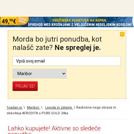
X
Morda bo jutri ponudba, kot
nalašč zate?
Ne spreglej je.
1nadan.si
\
Maribor
\
Lepota in zdravje
\
Razkošna nega obraza in
dekolteja AFRODITA s PURE GOLD 24ka
Lahko kupujete! Aktivne so sledeče