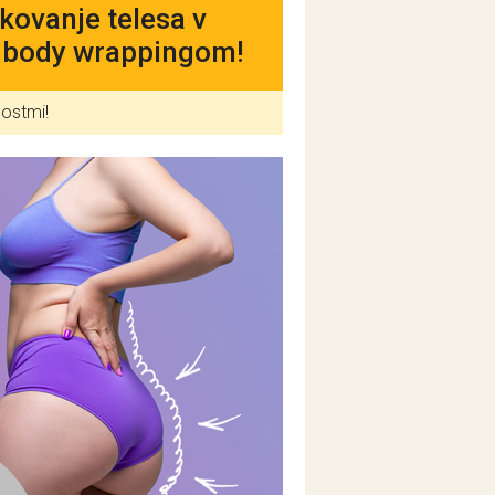
ikovanje telesa v
 z body wrappingom!
nostmi!