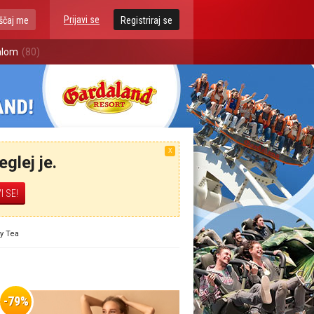
Prijavi se
ščaj me
Registriraj se
alom
(80)
X
glej je.
ty Tea
-79%