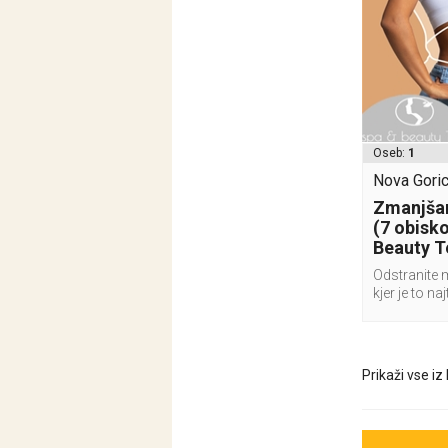
Oseb:
1
Nova Goric
Zmanjšan
(7 obisk
Beauty T
Odstranite 
kjer je to naj
Prikaži vse iz