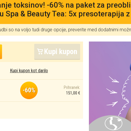
anje toksinov! -60% na paket za preobl
u Spa & Beauty Tea: 5x presoterapija
udbi so na voljo tudi druge opcije, preverite med dodatnimi mož
Kupi kupon
Kupi kupon kot darilo
Prihranek:
-60%
151,00 €