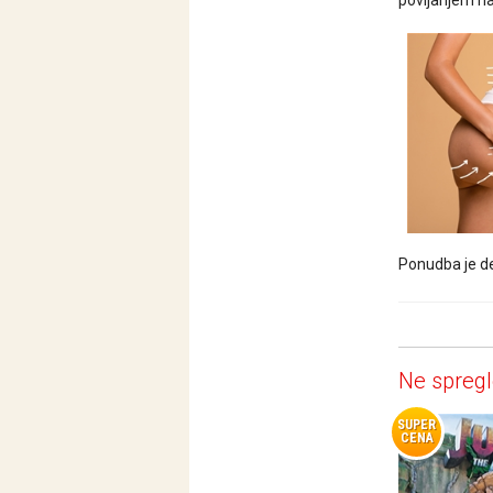
povijanjem nar
Ponudba je de
Ne spregl
SUPER
CENA