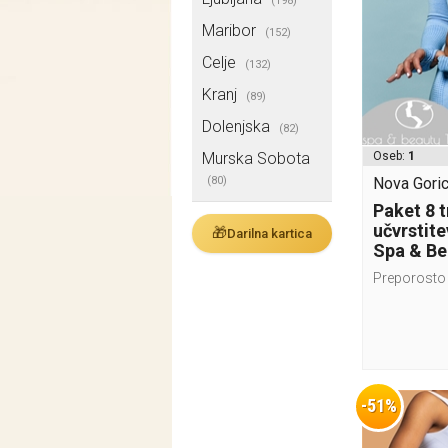
(198)
Maribor
(152)
Celje
(132)
Kranj
(89)
Dolenjska
(82)
Murska Sobota
Oseb:
1
(80)
Nova Goric
Paket 8 
učvrstite
🎁
Darilna kartica
Spa & Be
Preporosto 
-51%