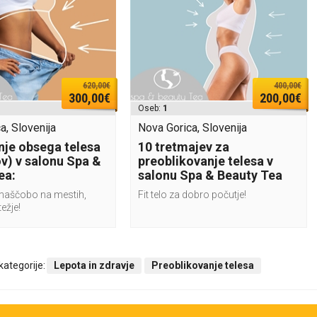
620,00€
400,00€
300,00€
200,00€
Oseb:
1
a, Slovenija
Nova Gorica, Slovenija
je obsega telesa
10 tretmajev za
ov) v salonu Spa &
preoblikovanje telesa v
ea:
salonu Spa & Beauty Tea
maščobo na mestih,
Fit telo za dobro počutje!
težje!
 kategorije:
Lepota in zdravje
Preoblikovanje telesa