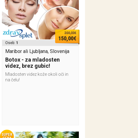
300,00€
150,00€
Oseb:
1
Maribor ali Ljubljana, Slovenija
Botox - za mladosten
videz, brez gubic!
Mladosten videz kože okoli oči in
na čelu!
SUPER