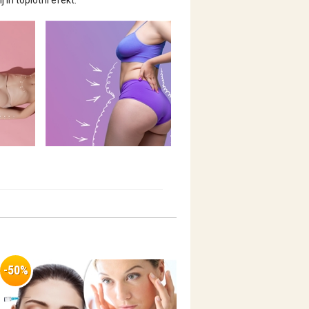
 in toplotni efekt.
-50%