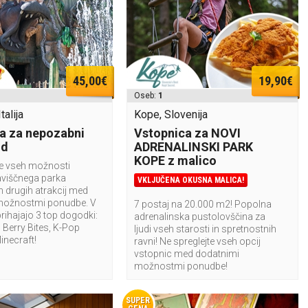
45,00€
19,90€
Oseb:
1
talija
Kope, Slovenija
a za nepozabni
Vstopnica za NOVI
nd
ADRENALINSKI PARK
KOPE z malico
te vseh možnosti
aviščnega parka
VKLJUČENA OKUSNA MALICA!
n drugih atrakcij med
možnostmi ponudbe. V
7 postaj na 20.000 m2! Popolna
rihajajo 3 top dogodki:
adrenalinska pustolovščina za
Berry Bites, K-Pop
ljudi vseh starosti in spretnostnih
Minecraft!
ravni! Ne spreglejte vseh opcij
vstopnic med dodatnimi
možnostmi ponudbe!
SUPER