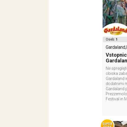
Oseb:
1
Gardaland,I
Vstopnic
Gardala
Ne spreglej
obiska zab
Gardaland i
dodatnimi 
Gardaland p
Prezzemolo 
Festival in 
SUPER