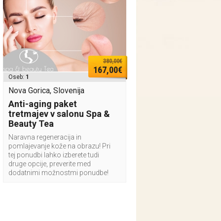
380,00€
167,00€
Oseb:
1
Nova Gorica, Slovenija
Anti-aging paket
tretmajev v salonu Spa &
Beauty Tea
Naravna regeneracija in
pomlajevanje kože na obrazu! Pri
tej ponudbi lahko izberete tudi
druge opcije, preverite med
dodatnimi možnostmi ponudbe!