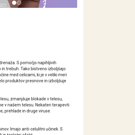
renaža. S pomočjo napihljivih
 in trebuh. Tako bistveno izboljšajo
čine med celicami, ki je v veliki meri
elo produktov presnove in izboljšuje
lesu, zmanjšuje blokade v telesu,
ne v našem telesu. Nekateri terapevti
, prehlade in druge viruse.
inov. Imajo anti-celulitni učinek. S