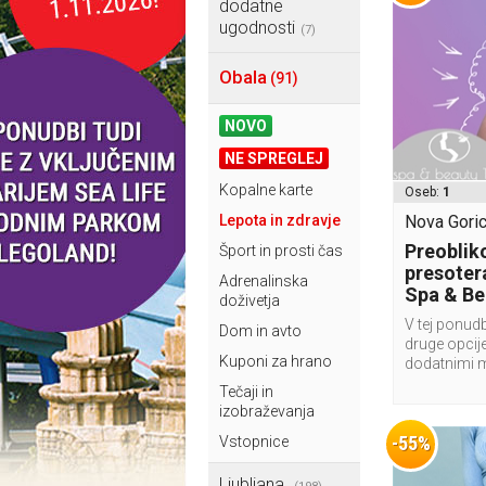
dodatne
ugodnosti
(7)
Obala
(91)
NOVO
NE SPREGLEJ
Kopalne karte
Oseb:
1
Lepota in zdravje
Nova Goric
Preoblik
Šport in prosti čas
presoter
Adrenalinska
Spa & Be
doživetja
V tej ponudb
Dom in avto
druge opcije
Kuponi za hrano
dodatnimi 
Tečaji in
izobraževanja
-55%
Vstopnice
Ljubljana