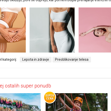
edijo okluzijo, pore se odprejo, kar pomeni boljše prehajanje eteričnih olj
l kategorij:
Lepota in zdravje
Preoblikovanje telesa
ej ostalih super ponudb
SUPER
CENA