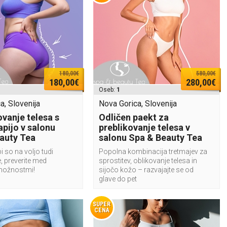
180,00€
580,00€
180,00€
280,00€
Oseb:
1
a, Slovenija
Nova Gorica, Slovenija
ovanje telesa s
Odličen paekt za
apijo v salonu
preblikovanje telesa v
auty Tea
salonu Spa & Beauty Tea
i so na voljo tudi
Popolna kombinacija tretmajev za
, preverite med
sprostitev, oblikovanje telesa in
možnostmi!
sijočo kožo – razvajajte se od
glave do pet
SUPER
CENA