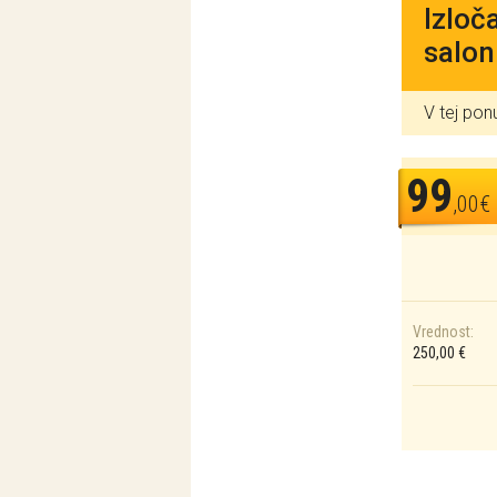
Izloč
salon
V tej pon
99
,00€
Vrednost:
250,00 €