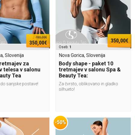
780,00€
350,00€
350,00€
Oseb:
1
a, Slovenija
Nova Gorica, Slovenija
tretmajev za
Body shape - paket 10
v telesa v salonu
tretmajev v salonu Spa &
auty Tea
Beauty Tea:
do sanjske postave!
Za čvrsto, oblikovano in gladko
silhueto!
-50%