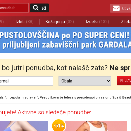
Išči
Obve
9)
Izleti
(38)
Križarjenja
(32)
Izdelki
(132)
Z let
bo jutri ponudba, kot nalašč zate?
Ne spre
la
\
Lepota in zdravje
\
Preoblikovanje telesa s presoterapijo v salonu Spa & Beau
ujete! Aktivne so sledeče ponudbe:
-51%