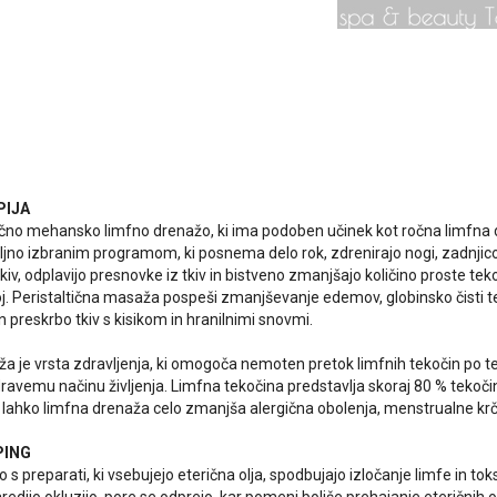
PIJA
čno mehansko limfno drenažo, ki ima podoben učinek kot ročna limfna d
iljno izbranim programom, ki posnema delo rok, zdrenirajo nogi, zadnjico
kiv, odplavijo presnovke iz tkiv in bistveno zmanjšajo količino proste teko
oj. Peristaltična masaža pospeši zmanjševanje edemov, globinsko čisti t
n preskrbo tkiv s kisikom in hranilnimi snovmi.
a je vrsta zdravljenja, ki omogoča nemoten pretok limfnih tekočin po te
ravemu načinu življenja. Limfna tekočina predstavlja skoraj 80 % tekoči
 lahko limfna drenaža celo zmanjša alergična obolenja, menstrualne krče
PING
s preparati, ki vsebujejo eterična olja, spodbujajo izločanje limfe in toks