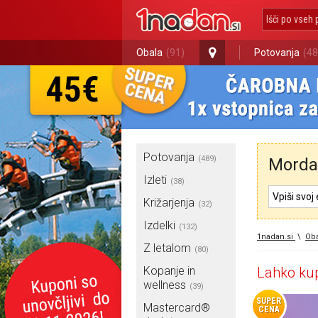
Obala
(91)
Potovanja
(48
Potovanja
(489)
Morda 
Izleti
(38)
Križarjenja
(32)
Izdelki
(132)
1nadan.si
\
Oba
Z letalom
(80)
Kopanje in
Lahko kup
wellness
(39)
SUPER
Mastercard®
CENA