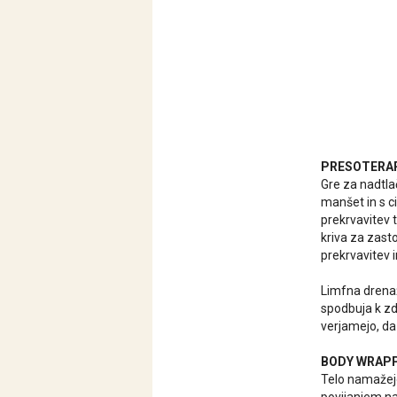
PRESOTERA
Gre za nadtla
manšet in s c
prekrvavitev t
kriva za zast
prekrvavitev i
Limfna drenaž
spodbuja k zd
verjamejo, da
BODY WRAP
Telo namažejo 