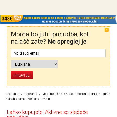
X
Morda bo jutri ponudba, kot
nalašč zate?
Ne spreglej je.
1nadan.si
\
Potovanja
\
Mobilne hiške
\
Krasen morski oddih v mobilnih
hiškah v kampu Veštar v Rovinju
Lahko kupujete! Aktivne so sledeče