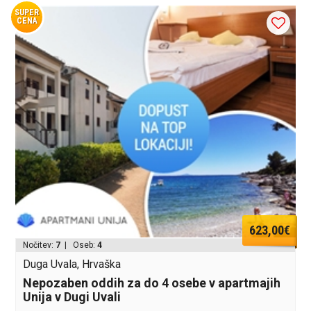
SUPER
CENA
623,00€
Nočitev:
7
| Oseb:
4
Duga Uvala, Hrvaška
Nepozaben oddih za do 4 osebe v apartmajih
Unija v Dugi Uvali