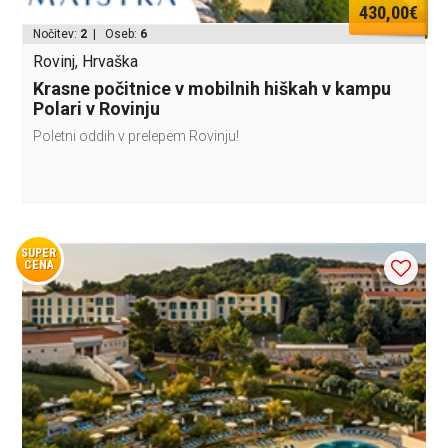
430,00€
Nočitev:
2
| Oseb:
6
Rovinj, Hrvaška
Krasne počitnice v mobilnih hiškah v kampu
Polari v Rovinju
Poletni oddih v prelepem Rovinju!
SUPER
CENA