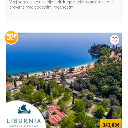
V tej ponudbi so na voljo tudi druge opcije bivanja in termini,
preverite med dodatnimi možnostmi!
SUPER
CENA
343,00€