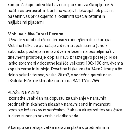
kampu čakajo tudi veliki bazeni s parkom za škropljenje. V
naših restavracijah in barih na vabljivih lokacijah ob plaži in
bazenih vas pričakujemo z lokalnimi specialitetami in
najljubšimi pijačami.
Mobilne hiške Forest Escape
Uživajte v udobni hišici s teraso v mirnejšem delu kampa.
Mobilne hiške se ponašajo z dvema spalnicama (eno z
zakonsko posteljo in eno z dvema ločenima posteljama), v
dnevnem prostoru je klop ali kavč z raztegljivo posteljo, ki se
lahko spremeni v dodatno ležišče velikosti 130x190 cm, dvema
kopalnicama in kuhinjo. Površina hiške znaša 34 m2, ima pa še
delno pokrito teraso, veliko 25 m2, s sedežno garnituro in
ležalniki. Hiška je klimatizirana, ima SAT TV in WiFi.
PLAŽE IN BAZENI
Izkoristite vsak dan na dopustu za uživanje v naravnih
prodnatih in skalnatih plažah v naravni senci in možnosti
izposoje ležalnikov in senčnikov. Zabava ali sprostitev vas čaka
tudi na zunanjih bazenih s sladko vodo.
V kampu se nahaja velika naravna plaža s prodnatimi in