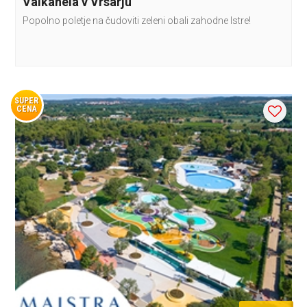
Valkanela v Vrsarju
Popolno poletje na čudoviti zeleni obali zahodne Istre!
SUPER
CENA