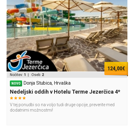
124,00€
Nočitev:
1
| Oseb:
2
Donja Stubica, Hrvaška
NOVO
Nedeljski oddih v Hotelu Terme Jezerčica 4*
V tej ponudbi so na voljo tudi druge opcije, preverite med
dodatnimi možnostmi!