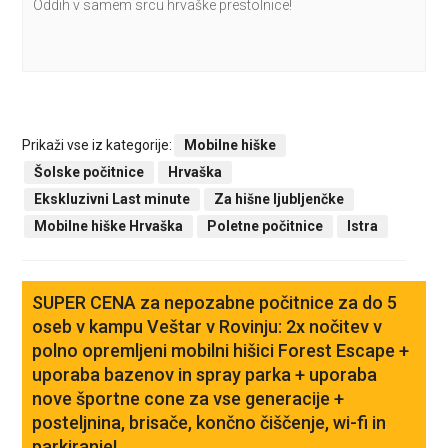
Oddih v samem srcu hrvaške prestolnice!
Prikaži vse iz kategorije:
Mobilne hiške
Šolske počitnice
Hrvaška
Ekskluzivni Last minute
Za hišne ljubljenčke
Mobilne hiške Hrvaška
Poletne počitnice
Istra
SUPER CENA za nepozabne počitnice za do 5
oseb v kampu Veštar v Rovinju: 2x nočitev v
polno opremljeni mobilni hišici Forest Escape +
uporaba bazenov in spray parka + uporaba
nove športne cone za vse generacije +
posteljnina, brisače, končno čiščenje, wi-fi in
parkiranje!