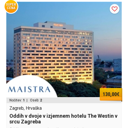
SUPER
CENA
130,00€
Nočitev:
1
| Oseb:
2
Zagreb, Hrvaška
Oddih v dvoje v izjemnem hotelu The Westin v
srcu Zagreba