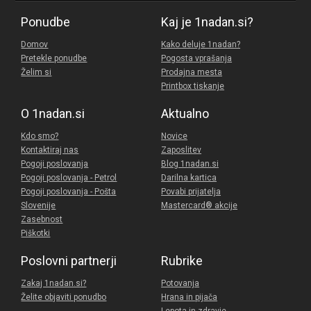
Ponudbe
Kaj je 1nadan.si?
Domov
Kako deluje 1nadan?
Pretekle ponudbe
Pogosta vprašanja
Želim si
Prodajna mesta
Printbox tiskanje
O 1nadan.si
Aktualno
Kdo smo?
Novice
Kontaktiraj nas
Zaposlitev
Pogoji poslovanja
Blog 1nadan.si
Pogoji poslovanja - Petrol
Darilna kartica
Pogoji poslovanja - Pošta
Povabi prijatelja
Slovenije
Mastercard® akcije
Zasebnost
Piškotki
Poslovni partnerji
Rubrike
Zakaj 1nadan.si?
Potovanja
Želite objaviti ponudbo
Hrana in pijača