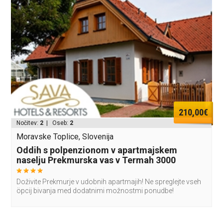
210,00€
Nočitev:
2
| Oseb:
2
Moravske Toplice, Slovenija
Oddih s polpenzionom v apartmajskem
naselju Prekmurska vas v Termah 3000
Doživite Prekmurje v udobnih apartmajih! Ne spreglejte vseh
öpcij bivanja med dodatnimi možnostmi ponudbe!