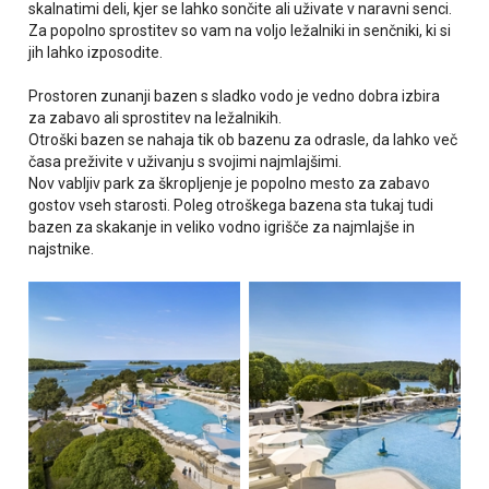
skalnatimi deli, kjer se lahko sončite ali uživate v naravni senci.
Za popolno sprostitev so vam na voljo ležalniki in senčniki, ki si
jih lahko izposodite.
Prostoren zunanji bazen s sladko vodo je vedno dobra izbira
za zabavo ali sprostitev na ležalnikih.
Otroški bazen se nahaja tik ob bazenu za odrasle, da lahko več
časa preživite v uživanju s svojimi najmlajšimi.
Nov vabljiv park za škropljenje je popolno mesto za zabavo
gostov vseh starosti. Poleg otroškega bazena sta tukaj tudi
bazen za skakanje in veliko vodno igrišče za najmlajše in
najstnike.