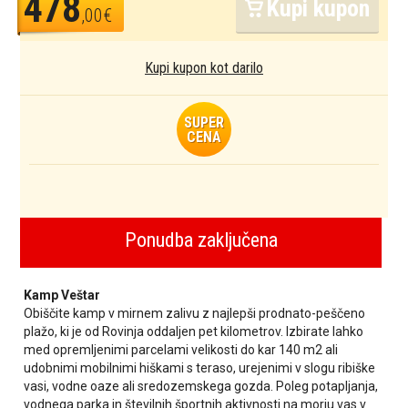
478
Kupi kupon
,00€
Kupi kupon kot darilo
SUPER
CENA
Ponudba zaključena
Kamp Veštar
Obiščite kamp v mirnem zalivu z najlepši prodnato-peščeno
plažo, ki je od Rovinja oddaljen pet kilometrov. Izbirate lahko
med opremljenimi parcelami velikosti do kar 140 m2 ali
udobnimi mobilnimi hiškami s teraso, urejenimi v slogu ribiške
vasi, vodne oaze ali sredozemskega gozda. Poleg potapljanja,
vodnega parka in številnih športnih aktivnosti na morju vas v