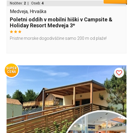
Nočitev:
2
| Oseb:
4
Medveja, Hrvaška
Poletni oddih v mobilni hiški v Campsite &
Holiday Resort Medveja 3*
Pristne morske dogodivščine samo 200 m od plaže!
SUPER
CENA