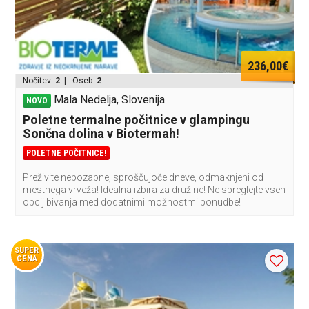
236,00€
Nočitev:
2
| Oseb:
2
Mala Nedelja, Slovenija
NOVO
Poletne termalne počitnice v glampingu
Sončna dolina v Biotermah!
POLETNE POČITNICE!
Preživite nepozabne, sproščujoče dneve, odmaknjeni od
mestnega vrveža! Idealna izbira za družine! Ne spreglejte vseh
opcij bivanja med dodatnimi možnostmi ponudbe!
SUPER
CENA