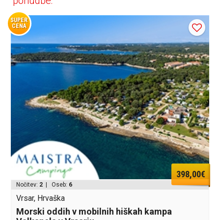
ponudbe:
SUPER
CENA
398,00€
Nočitev:
2
| Oseb:
6
Vrsar, Hrvaška
Morski oddih v mobilnih hiškah kampa