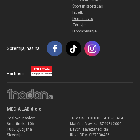
Lepota in zdravje
Šport in prosti čas
Izdelki
Dom in avto
Zdravje
Izobraževanje
Spremljaj nas na:
Partnerji:
MEDIA LAB d.o.o.
Poslovni naslov:
TRR: SI56 1010 0004 8153 414
Šmartinska 106
Matična številka: 3740862000
1000 Ljubljana
Davčni zavezanec: da
Slovenija
ID za DDV: SI27330486