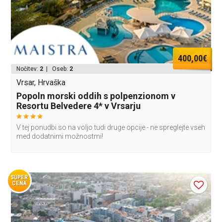
400,00€
Nočitev:
2
| Oseb:
2
Vrsar, Hrvaška
Popoln morski oddih s polpenzionom v
Resortu Belvedere 4* v Vrsarju
V tej ponudbi so na voljo tudi druge opcije - ne spreglejte vseh
med dodatnimi možnostmi!
SUPER
CENA