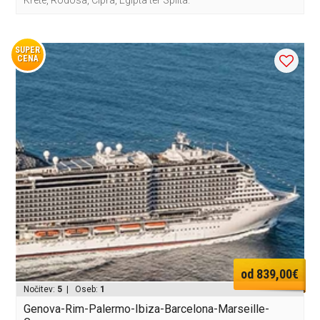
SUPER
CENA
od 839,00€
Nočitev:
5
| Oseb:
1
Genova-Rim-Palermo-Ibiza-Barcelona-Marseille-