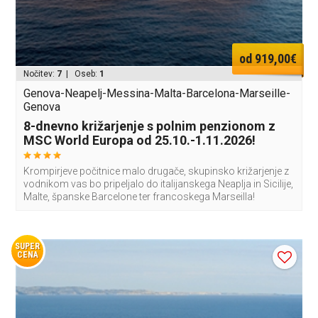
od 919,00€
Nočitev:
7
| Oseb:
1
Genova-Neapelj-Messina-Malta-Barcelona-Marseille-
Genova
8-dnevno križarjenje s polnim penzionom z
MSC World Europa od 25.10.-1.11.2026!
Krompirjeve počitnice malo drugače, skupinsko križarjenje z
vodnikom vas bo pripeljalo do italijanskega Neaplja in Sicilije,
Malte, španske Barcelone ter francoskega Marseilla!
SUPER
CENA