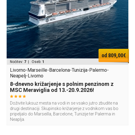
od 809,00€
Nočitev:
7
| Oseb:
1
Livorno-Marseille-Barcelona-Tunizija-Palermo-
Neapelj-Livorno
8-dnevno križarjenje s polnim penzinom z
MSC Meraviglia od 13.-20.9.2026!
Doživite luksuz mesta na vodi in se vsako jutro zbudite na
drugi destinaciji. Skupinsko križarjenje z vodnikom vas bo
pripeljalo do Marseilla, Barcelone, Tunizije ter Palerma in
Neaplja.