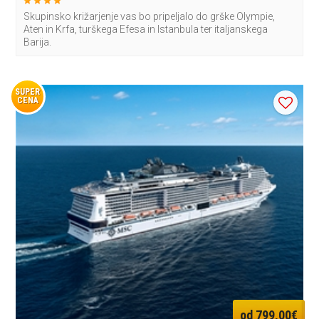
Skupinsko križarjenje vas bo pripeljalo do grške Olympie,
Aten in Krfa, turškega Efesa in Istanbula ter italjanskega
Barija.
SUPER
CENA
od 799,00€