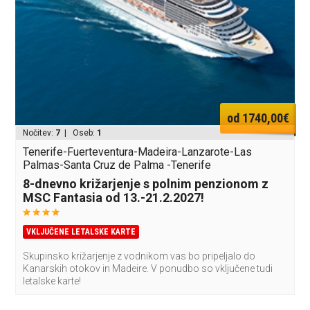
od 1740,00€
Nočitev:
7
| Oseb:
1
Tenerife-Fuerteventura-Madeira-Lanzarote-Las
Palmas-Santa Cruz de Palma -Tenerife
8-dnevno križarjenje s polnim penzionom z
MSC Fantasia od 13.-21.2.2027!
VKLJUČENE LETALSKE KARTE
Skupinsko križarjenje z vodnikom vas bo pripeljalo do
Kanarskih otokov in Madeire. V ponudbo so vključene tudi
letalske karte!