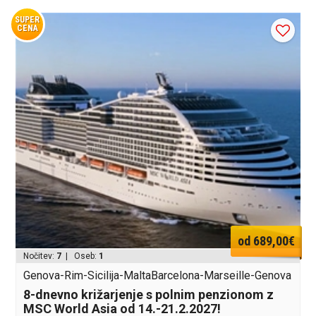
SUPER
CENA
od 689,00€
Nočitev:
7
| Oseb:
1
Genova-Rim-Sicilija-MaltaBarcelona-Marseille-Genova
8-dnevno križarjenje s polnim penzionom z
MSC World Asia od 14.-21.2.2027!