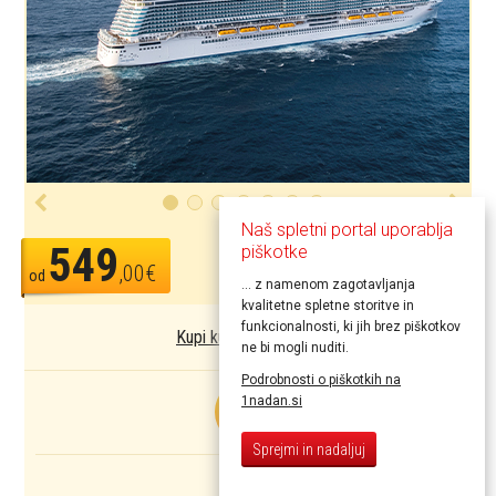
Naš spletni portal uporablja
549
piškotke
Kupi kupon
,00€
od
... z namenom zagotavljanja
kvalitetne spletne storitve in
funkcionalnosti, ki jih brez piškotkov
Kupi kupon kot darilo
ne bi mogli nuditi.
Podrobnosti o piškotkih na
1nadan.si
SUPER
CENA
Sprejmi in nadaljuj