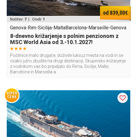
od 839,00€
Nočitev:
7
| Oseb:
1
Genova-Rim-Sicilija-MaltaBarcelona-Marseille-Genova
8-dnevno križarjenje s polnim penzionom z
MSC World Asia od 3.-10.1.2027!
Počitnice malo drugače, doživite luksuz mesta na vodi in se
vsako jutro zbudite na drugi destinaciji. Skupinsko križarjenje
z vodnikom vas bo pripeljalo do Rima, Sicilije, Malte,
Barcelone in Marseilla-a.
SUPER
CENA