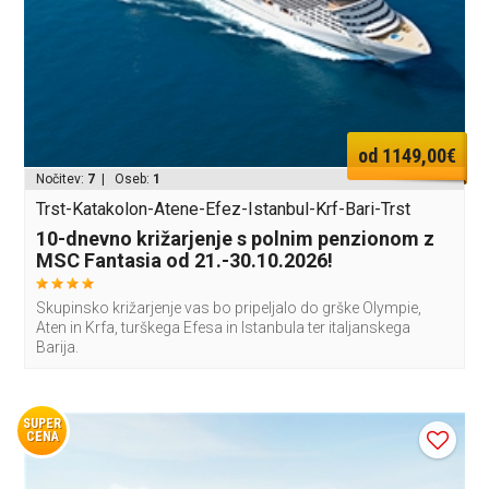
od 1149,00€
Nočitev:
7
| Oseb:
1
Trst-Katakolon-Atene-Efez-Istanbul-Krf-Bari-Trst
10-dnevno križarjenje s polnim penzionom z
MSC Fantasia od 21.-30.10.2026!
Skupinsko križarjenje vas bo pripeljalo do grške Olympie,
Aten in Krfa, turškega Efesa in Istanbula ter italjanskega
Barija.
SUPER
CENA