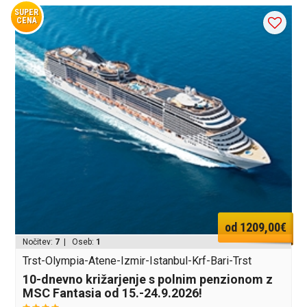
SUPER
CENA
od 1209,00€
Nočitev:
7
| Oseb:
1
Trst-Olympia-Atene-Izmir-Istanbul-Krf-Bari-Trst
10-dnevno križarjenje s polnim penzionom z
MSC Fantasia od 15.-24.9.2026!