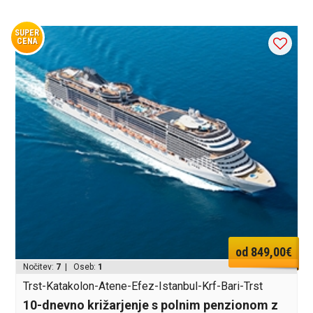
SUPER
CENA
od 849,00€
Nočitev:
7
| Oseb:
1
Trst-Katakolon-Atene-Efez-Istanbul-Krf-Bari-Trst
10-dnevno križarjenje s polnim penzionom z