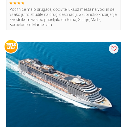
Počitnice malo drugače, doživite luksuz mesta na vodi in se
vsako jutro zbudite na drugi destinaciji. Skupinsko križarjenje
z vodnikom vas bo pripeljalo do Rima, Sicilije, Malte,
Barcelone in Marseilla-a.
SUPER
CENA