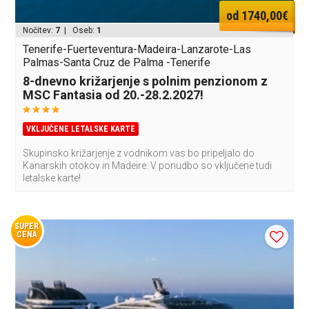
od 1740,00€
Nočitev:
7
| Oseb:
1
Tenerife-Fuerteventura-Madeira-Lanzarote-Las
Palmas-Santa Cruz de Palma -Tenerife
8-dnevno križarjenje s polnim penzionom z
MSC Fantasia od 20.-28.2.2027!
VKLJUČENE LETALSKE KARTE
Skupinsko križarjenje z vodnikom vas bo pripeljalo do
Kanarskih otokov in Madeire. V ponudbo so vključene tudi
letalske karte!
SUPER
CENA