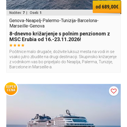
od 689,00€
Nočitev:
7
| Oseb:
1
Genova-Neapelj-Palermo-Tunizija-Barcelona-
Marseille-Genova
8-dnevno križarjenje s polnim penzionom z
MSC Erubia od 16.-23.11.2026!
Počitnice malo drugače, doživite luksuz mesta na vodi in se
vsako jutro zbudite na drugi destinaciji. Skupinsko križarjenje
z vodnikom vas bo pripeljalo do Neaplja, Palerma, Tunizije,
Barcelone in Marseille-a.
SUPER
CENA