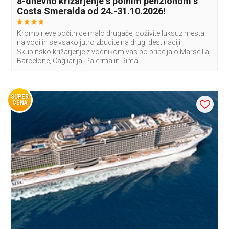
8-dnevno križarjenje s polnim penzionom s
Costa Smeralda od 24.-31.10.2026!
Krompirjeve počitnice malo drugače, doživite luksuz mesta
na vodi in se vsako jutro zbudite na drugi destinaciji.
Skupinsko križarjenje z vodnikom vas bo pripeljalo Marseilla,
Barcelone, Cagliarija, Palerma in Rima.
SUPER
CENA