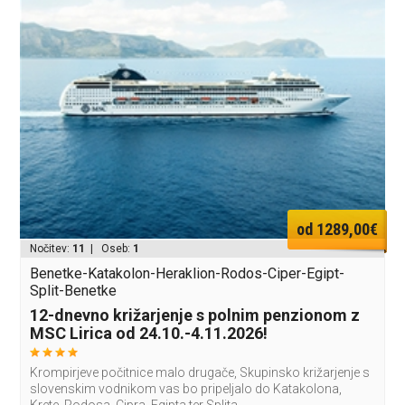
od 1289,00€
Nočitev:
11
| Oseb:
1
Benetke-Katakolon-Heraklion-Rodos-Ciper-Egipt-
Split-Benetke
12-dnevno križarjenje s polnim penzionom z
MSC Lirica od 24.10.-4.11.2026!
Krompirjeve počitnice malo drugače, Skupinsko križarjenje s
slovenskim vodnikom vas bo pripeljalo do Katakolona,
Krete, Rodosa, Cipra, Egipta ter Splita.