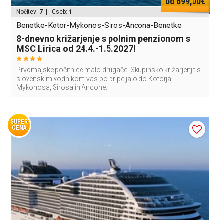
od 699,00€
Nočitev:
7
| Oseb:
1
Benetke-Kotor-Mykonos-Siros-Ancona-Benetke
8-dnevno križarjenje s polnim penzionom s
MSC Lirica od 24.4.-1.5.2027!
Prvomajske počitnice malo drugače. Skupinsko križarjenje s
slovenskim vodnikom vas bo pripeljalo do Kotorja,
Mykonosa, Sirosa in Ancone.
SUPER
CENA