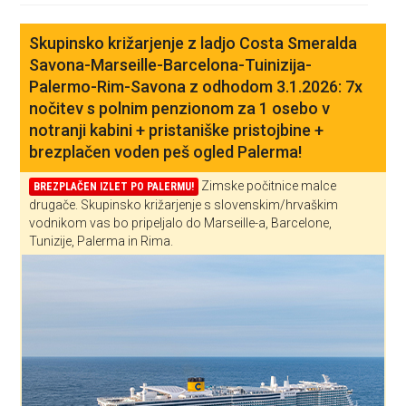
Skupinsko križarjenje z ladjo Costa Smeralda
Savona-Marseille-Barcelona-Tuinizija-
Palermo-Rim-Savona z odhodom 3.1.2026: 7x
nočitev s polnim penzionom za 1 osebo v
notranji kabini + pristaniške pristojbine +
brezplačen voden peš ogled Palerma!
Zimske počitnice malce
BREZPLAČEN IZLET PO PALERMU!
drugače. Skupinsko križarjenje s slovenskim/hrvaškim
vodnikom vas bo pripeljalo do Marseille-a, Barcelone,
Tunizije, Palerma in Rima.