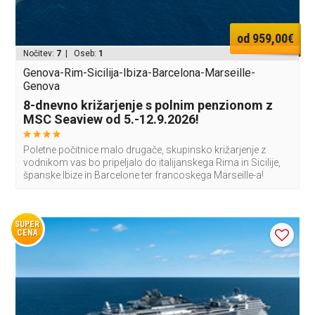
od 959,00€
Nočitev:
7
| Oseb:
1
Genova-Rim-Sicilija-Ibiza-Barcelona-Marseille-
Genova
8-dnevno križarjenje s polnim penzionom z
MSC Seaview od 5.-12.9.2026!
Poletne počitnice malo drugače, skupinsko križarjenje z
vodnikom vas bo pripeljalo do italijanskega Rima in Sicilije,
španske Ibize in Barcelone ter francoskega Marseille-a!
SUPER
CENA