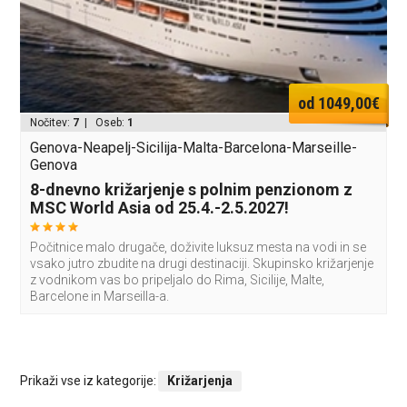
od 1049,00€
Nočitev:
7
| Oseb:
1
Genova-Neapelj-Sicilija-Malta-Barcelona-Marseille-
Genova
8-dnevno križarjenje s polnim penzionom z
MSC World Asia od 25.4.-2.5.2027!
Počitnice malo drugače, doživite luksuz mesta na vodi in se
vsako jutro zbudite na drugi destinaciji. Skupinsko križarjenje
z vodnikom vas bo pripeljalo do Rima, Sicilije, Malte,
Barcelone in Marseilla-a.
Prikaži vse iz kategorije:
Križarjenja