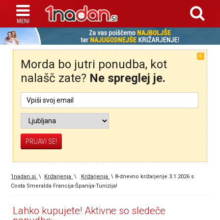
X
Morda bo jutri ponudba, kot
nalašč zate?
Ne spreglej je.
1nadan.si
\
Križarjenja
\
Križarjenja
\
8-dnevno križarjenje 3.1.2026 s
Costa Smeralda Francija-Španija-Tunizija!
Lahko kupujete! Aktivne so sledeče