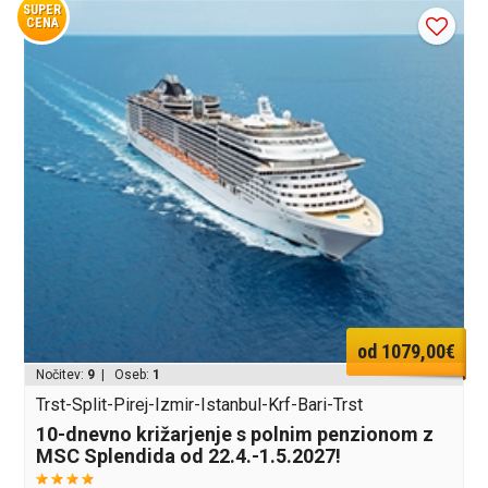
SUPER
CENA
od 1079,00€
Nočitev:
9
| Oseb:
1
Trst-Split-Pirej-Izmir-Istanbul-Krf-Bari-Trst
10-dnevno križarjenje s polnim penzionom z
MSC Splendida od 22.4.-1.5.2027!