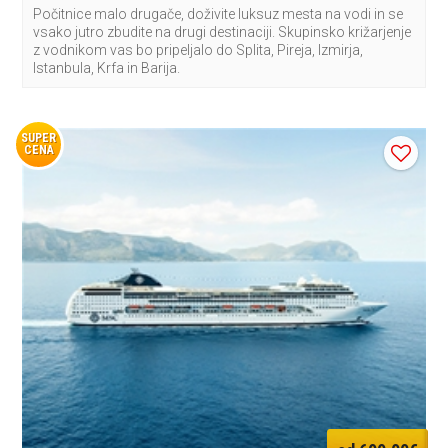
Počitnice malo drugače, doživite luksuz mesta na vodi in se
vsako jutro zbudite na drugi destinaciji. Skupinsko križarjenje
z vodnikom vas bo pripeljalo do Splita, Pireja, Izmirja,
Istanbula, Krfa in Barija.
SUPER
CENA