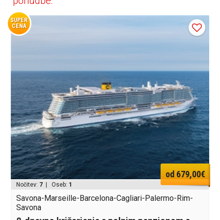
ponudbe:
SUPER
CENA
od 679,00€
Nočitev:
7
| Oseb:
1
Savona-Marseille-Barcelona-Cagliari-Palermo-Rim-
Savona