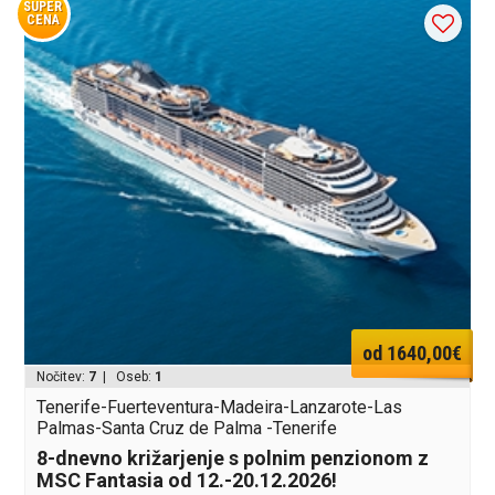
SUPER
CENA
od 1640,00€
Nočitev:
7
| Oseb:
1
Tenerife-Fuerteventura-Madeira-Lanzarote-Las
Palmas-Santa Cruz de Palma -Tenerife
8-dnevno križarjenje s polnim penzionom z
MSC Fantasia od 12.-20.12.2026!