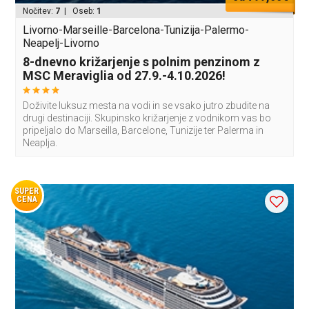
Nočitev:
7
| Oseb:
1
Livorno-Marseille-Barcelona-Tunizija-Palermo-
Neapelj-Livorno
8-dnevno križarjenje s polnim penzinom z
MSC Meraviglia od 27.9.-4.10.2026!
Doživite luksuz mesta na vodi in se vsako jutro zbudite na
drugi destinaciji. Skupinsko križarjenje z vodnikom vas bo
pripeljalo do Marseilla, Barcelone, Tunizije ter Palerma in
Neaplja.
SUPER
CENA