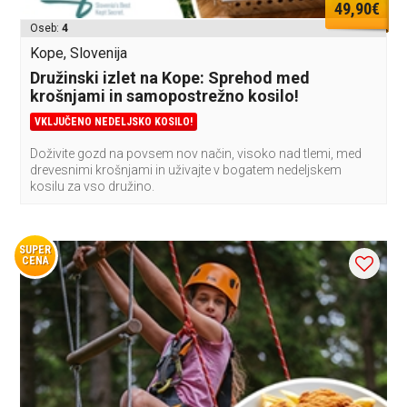
49,90€
Oseb:
4
Kope, Slovenija
Družinski izlet na Kope: Sprehod med
krošnjami in samopostrežno kosilo!
VKLJUČENO NEDELJSKO KOSILO!
Doživite gozd na povsem nov način, visoko nad tlemi, med
drevesnimi krošnjami in uživajte v bogatem nedeljskem
kosilu za vso družino.
SUPER
CENA