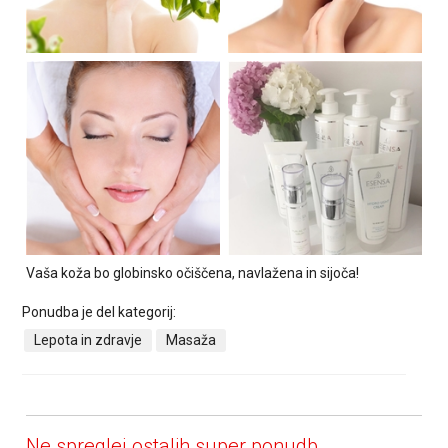
Vaša koža bo globinsko očiščena, navlažena in sijoča!
Ponudba je del kategorij:
Lepota in zdravje
Masaža
Ne spreglej ostalih super ponudb