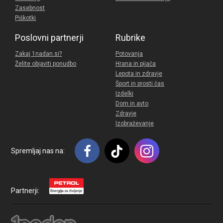
Zasebnost
Piškotki
Poslovni partnerji
Rubrike
Zakaj 1nadan.si?
Potovanja
Želite objaviti ponudbo
Hrana in pijača
Lepota in zdravje
Šport in prosti čas
Izdelki
Dom in avto
Zdravje
Izobraževanje
Spremljaj nas na:
Partnerji: