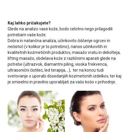
Kaj lahko pričakujete?
Glede na analizo vase kože, bodo celotno nego prilagodili
potrebam vaše kože.
Dobra in natančna analiza, učinkovito čiščenje ogrcev in
nečistoč (v kolikor je to potrebno), nanos učinkovitih in
kvalitetnih kozmetičnih produktov, masažo vratu in dekolteja,
lifting masažo, obdelava kože z različnimi aparati glede na
potrebe (ultrazvok, diamantni piling, visoka frekvenca,
ultrasonični čistilec, led terapija,...), ter na koncu tudi
svetovanje o uporabi dosedanjiih kozmeticnih izdelkov, ter kaj
je smiselno in pravilno uporabljati za vašo košo v prihodnje.