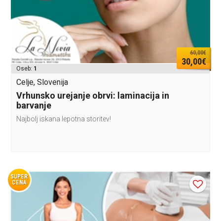
60,00€
30,00€
Oseb:
1
Celje, Slovenija
Vrhunsko urejanje obrvi: laminacija in
barvanje
Najbolj iskana lepotna storitev!
SUPER
CENA