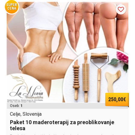
SUPER
CENA
250,00€
Oseb:
1
Celje, Slovenija
Paket 10 maderoterapij za preoblikovanje
telesa