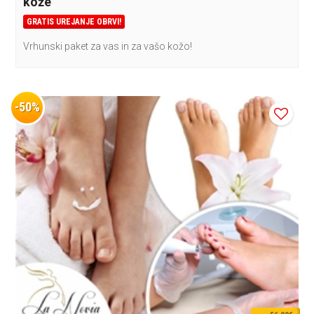
kože
GRATIS UREJANJE OBRVI!
Vrhunski paket za vas in za vašo kožo!
-50%