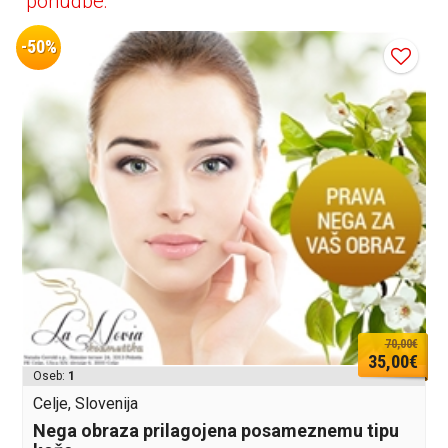
ponudbe:
-50%
70,00€
35,00€
Oseb:
1
Celje, Slovenija
Nega obraza prilagojena posameznemu tipu