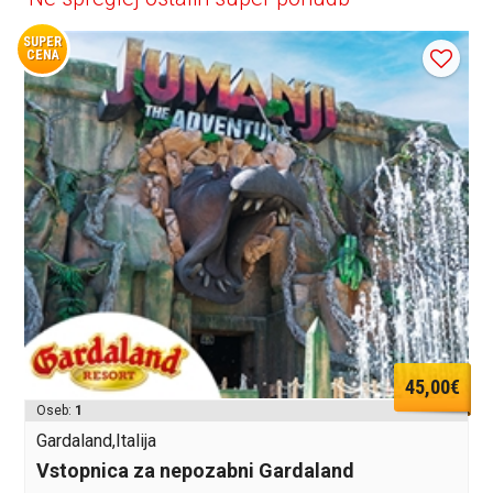
SUPER
CENA
45,00€
Oseb:
1
Gardaland,Italija
Vstopnica za nepozabni Gardaland