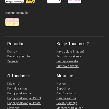
Bančna nakazila
Ponudbe
Kaj je 1nadan.si?
Domov
Kako deluje 1nadan?
Pretekle ponudbe
Pogosta vprašanja
Želim si
Prodajna mesta
Printbox tiskanje
O 1nadan.si
Aktualno
Kdo smo?
Novice
Kontaktiraj nas
Zaposlitev
Pogoji poslovanja
Blog 1nadan.si
Pogoji poslovanja - Petrol
Darilna kartica
Pogoji poslovanja - Pošta
Povabi prijatelja
Slovenije
Mastercard® akcije