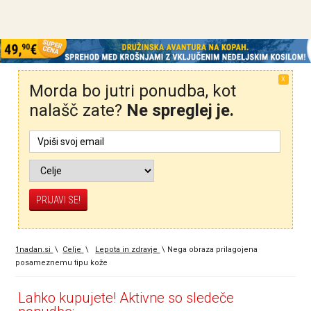
X
Morda bo jutri ponudba, kot
nalašč zate?
Ne spreglej je.
1nadan.si
\
Celje
\
Lepota in zdravje
\
Nega obraza prilagojena
posameznemu tipu kože
Lahko kupujete! Aktivne so sledeče