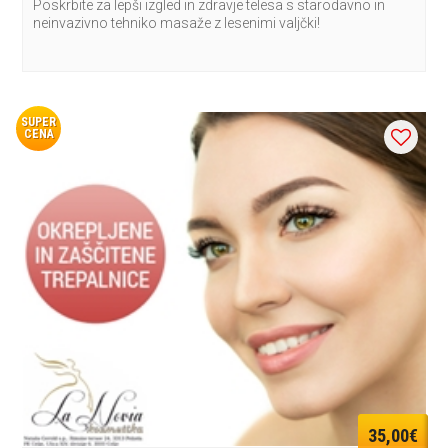
Poskrbite za lepši izgled in zdravje telesa s starodavno in
neinvazivno tehniko masaže z lesenimi valjčki!
SUPER
CENA
35,00€