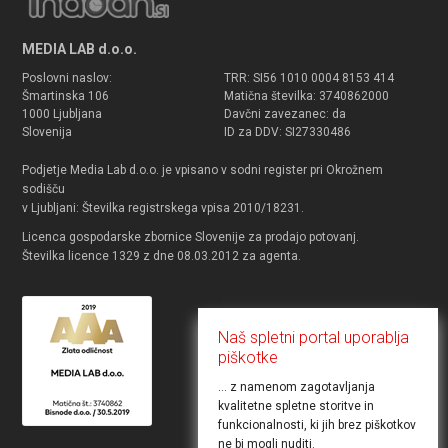
MEDIA LAB d.o.o.
Poslovni naslov:
TRR: SI56 1010 0004 8153 414
Šmartinska 106
Matična številka: 3740862000
1000 Ljubljana
Davčni zavezanec: da
Slovenija
ID za DDV: SI27330486
Podjetje Media Lab d.o.o. je vpisano v sodni register pri Okrožnem
sodišču
v Ljubljani: Številka registrskega vpisa 2010/18231.
Licenca gospodarske zbornice Slovenije za prodajo potovanj.
Številka licence 1329 z dne 08.03.2012 za agenta.
Naš spletni portal uporablja
piškotke
... z namenom zagotavljanja
kvalitetne spletne storitve in
funkcionalnosti, ki jih brez piškotkov
ne bi mogli nuditi.