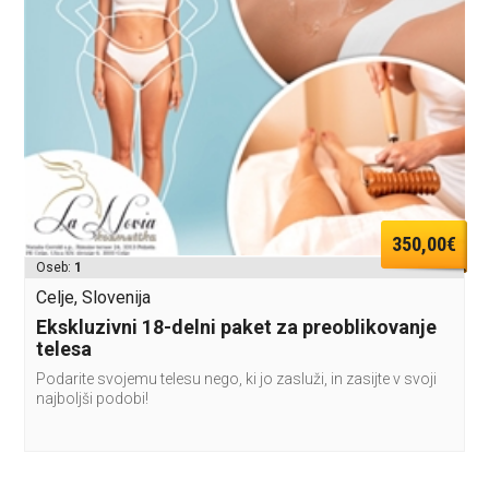
350,00€
Oseb:
1
Celje, Slovenija
Ekskluzivni 18-delni paket za preoblikovanje
telesa
Podarite svojemu telesu nego, ki jo zasluži, in zasijte v svoji
najboljši podobi!