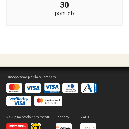
30
ponudb
Omogočamo plačila s karticami
Nakup na prodajnem mestu
Leanpay
VALÚ