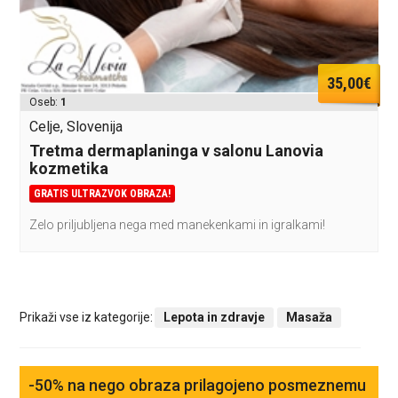
35,00€
Oseb:
1
Celje, Slovenija
Tretma dermaplaninga v salonu Lanovia
kozmetika
GRATIS ULTRAZVOK OBRAZA!
Zelo priljubljena nega med manekenkami in igralkami!
Prikaži vse iz kategorije:
Lepota in zdravje
Masaža
-50% na nego obraza prilagojeno posmeznemu