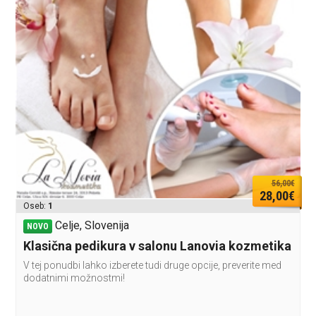
56,00€
28,00€
Oseb:
1
Celje, Slovenija
NOVO
Klasična pedikura v salonu Lanovia kozmetika
V tej ponudbi lahko izberete tudi druge opcije, preverite med
dodatnimi možnostmi!