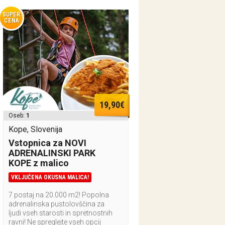
SUPER
CENA
19,90€
Oseb:
1
Kope, Slovenija
Vstopnica za NOVI
ADRENALINSKI PARK
KOPE z malico
VKLJUČENA OKUSNA MALICA!
7 postaj na 20.000 m2! Popolna
adrenalinska pustolovščina za
ljudi vseh starosti in spretnostnih
ravni! Ne spreglejte vseh opcij