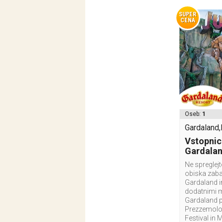
SUPER
CENA
Oseb:
1
Gardaland,I
Vstopnic
Gardala
Ne spreglej
obiska zab
Gardaland i
dodatnimi 
Gardaland p
Prezzemolo 
Festival in 