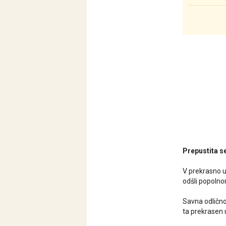
Prepustita s
V prekrasno u
odšli popolnom
Savna odlično
ta prekrasen už