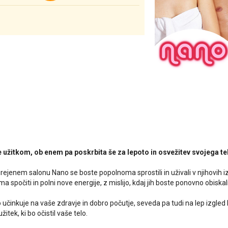
e užitkom, ob enem pa poskrbita še za lepoto in osvežitev svojega te
rejenem salonu Nano se boste popolnoma sprostili in uživali v njihovih iz
a spočiti in polni nove energije, z mislijo, kdaj jih boste ponovno obiskali
 učinkuje na vaše zdravje in dobro počutje, seveda pa tudi na lep izgled 
itek, ki bo očistil vaše telo.