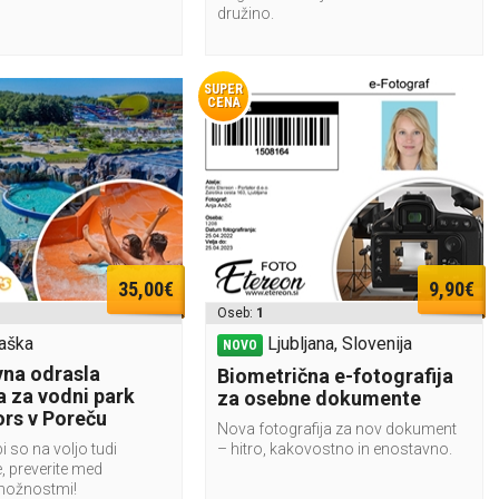
družino.
SUPER
CENA
35,00€
9,90€
Oseb:
1
aška
Ljubljana, Slovenija
NOVO
na odrasla
Biometrična e-fotografija
a za vodni park
za osebne dokumente
rs v Poreču
Nova fotografija za nov dokument
i so na voljo tudi
– hitro, kakovostno in enostavno.
, preverite med
možnostmi!