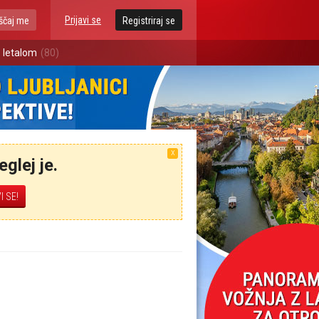
Prijavi se
ščaj me
Registriraj se
 letalom
(80)
X
glej je.