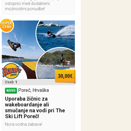
vstopnic med dodatnimi
možnostmi ponudbe!
SUPER
CENA
30,00€
Oseb:
1
Poreč, Hrvaška
NOVO
Uporaba žičnic za
wakeboardanje ali
smučanje na vodi pri The
Ski Lift Poreč!
Nora vodna zabava!