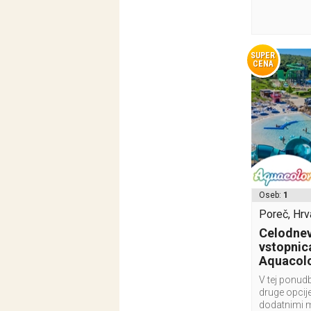
SUPER
CENA
Oseb:
1
Poreč, Hrv
Celodnev
vstopnic
Aquacolo
V tej ponudb
druge opcije
dodatnimi 