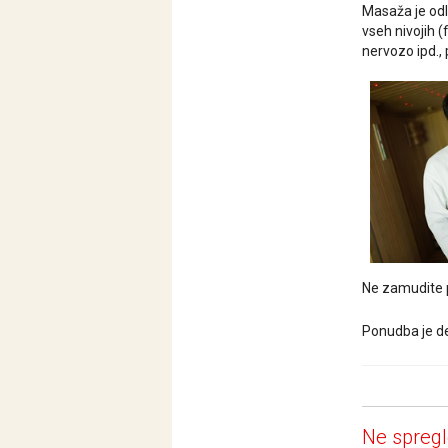
Masaža je odlč
vseh
nivojih (
nervozo ipd.,
Ne zamudite p
Ponudba je de
Ne spregl