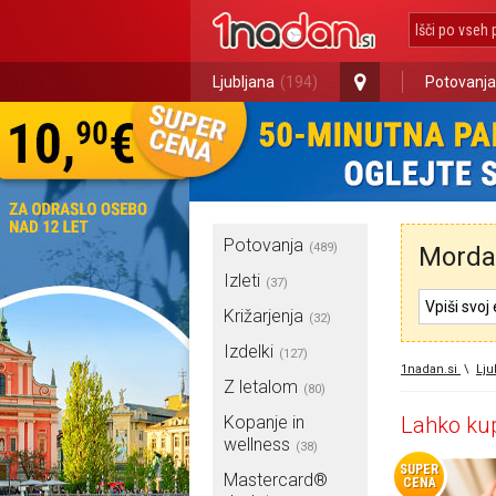
Ljubljana
(194)
Potovanja
Potovanja
(489)
Morda 
Izleti
(37)
Križarjenja
(32)
Izdelki
(127)
1nadan.si
\
Lju
Z letalom
(80)
Kopanje in
Lahko kup
wellness
(38)
SUPER
Mastercard®
CENA