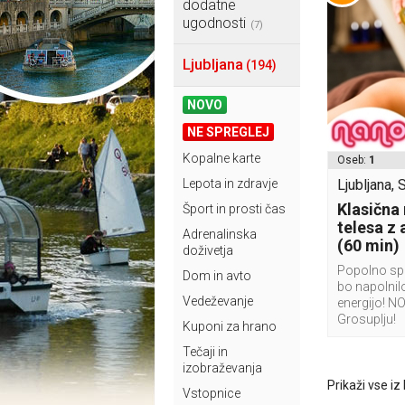
dodatne
ugodnosti
(7)
Ljubljana
(194)
NOVO
NE SPREGLEJ
Kopalne karte
Oseb:
1
Lepota in zdravje
Ljubljana, 
Klasična
Šport in prosti čas
telesa z 
Adrenalinska
(60 min)
doživetja
Popolno spr
Dom in avto
bo napolnilo
Vedeževanje
energijo! N
Grosuplju!
Kuponi za hrano
Tečaji in
izobraževanja
Prikaži vse iz
Vstopnice