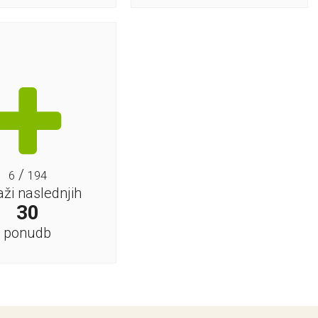
/
6
194
aži naslednjih
30
ponudb