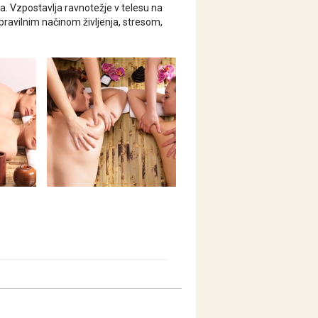
ja.
Vzpostavlja ravnotežje v telesu na
epravilnim
načinom življenja, stresom,