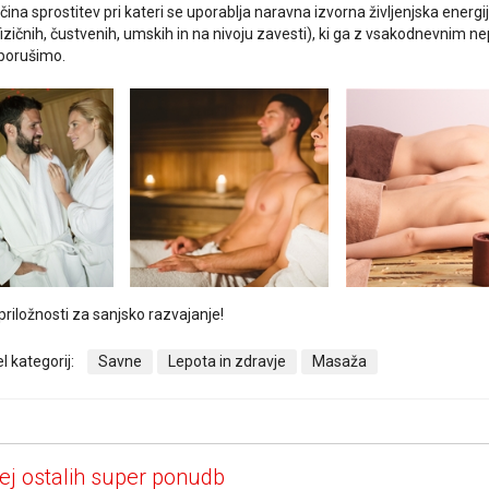
ina sprostitev pri kateri se
uporablja naravna izvorna življenjska energi
fizičnih, čustvenih, umskih in na nivoju
zavesti), ki ga z vsakodnevnim n
porušimo.
riložnosti za sanjsko razvajanje!
l kategorij:
Savne
Lepota in zdravje
Masaža
ej ostalih super ponudb