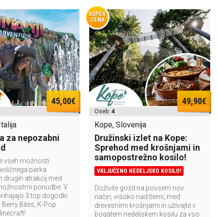
SUPER
CENA
45,00€
49,90€
Oseb:
4
talija
Kope, Slovenija
a za nepozabni
Družinski izlet na Kope:
nd
Sprehod med krošnjami in
samopostrežno kosilo!
te vseh možnosti
aviščnega parka
VKLJUČENO NEDELJSKO KOSILO!
n drugih atrakcij med
možnostmi ponudbe. V
Doživite gozd na povsem nov
rihajajo 3 top dogodki:
način, visoko nad tlemi, med
Berry Bites, K-Pop
drevesnimi krošnjami in uživajte v
Minecraft!
bogatem nedeljskem kosilu za vso