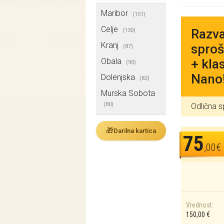
Maribor
(151)
Celje
Razva
(130)
Kranj
sproš
(87)
Obala
+ kla
(90)
Nano
Dolenjska
(82)
Murska Sobota
(80)
Odlična s
🎁
Darilna kartica
75
,00€
Vrednost:
150,00 €