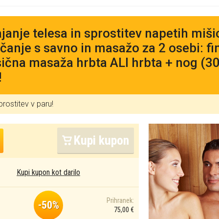
janje telesa in sprostitev napetih miš
čanje s savno in masažo za 2 osebi: f
sična masaža hrbta ALI hrbta + nog (30
!
prostitev v paru!
Kupi kupon
Kupi kupon kot darilo
Prihranek:
-50%
75,00 €