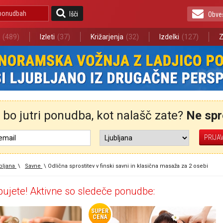
Išči
Obve
(489)
Izleti
(37)
Križarjenja
(32)
Izdelki
(127)
Z
bo jutri ponudba, kot nalašč zate?
Ne spre
bljana
\
Savne
\
Odlična sprostitev v finski savni in klasična masaža za 2 osebi
ujete! Aktivne so sledeče ponudbe:
SUPER
CENA