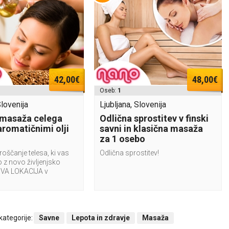
42,00€
48,00€
Oseb:
1
Slovenija
Ljubljana, Slovenija
 masaža celega
Odlična sprostitev v finski
aromatičnimi olji
savni in klasična masaža
za 1 osebo
oščanje telesa, ki vas
Odlična sprostitev!
 z novo življenjsko
OVA LOKACIJA v
 kategorije:
Savne
Lepota in zdravje
Masaža