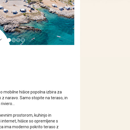
so mobilne hišice popolna izbira za
k z naravo. Samo stopite na teraso, in
iviero...
nevnim prostorom, kuhinjo in
 internet, hišice so opremljene s
ica ima moderno pokrito teraso z