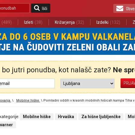
Išči
Obve
(489)
Izleti
(38)
Križarjenja
(32)
Izdelki
(132)
Z
bo jutri ponudba, kot nalašč zate?
Ne spre
ovanja
\
Mobilne hiške
\
Pomladni oddih v krasnih mobilnih hišicah kampa Tiha v 
 kategorije:
Mobilne hiške
Hrvaška
Za hišne ljubljenčke
Mob
Kvarner