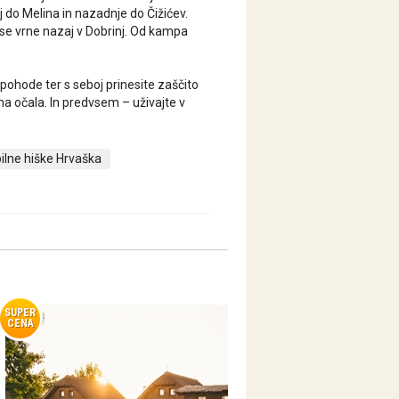
j do Melina in nazadnje do Čižićev.
r se vrne nazaj v Dobrinj. Od kampa
pohode ter s seboj prinesite zaščito
na očala. In predvsem – uživajte v
ilne hiške Hrvaška
SUPER
CENA