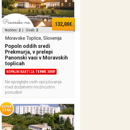
132,00€
Nočitev:
2
| Oseb:
2
Moravske Toplice, Slovenija
Popoln oddih sredi
Prekmurja, v prelepi
Panonski vasi v Moravskih
toplicah
KOPALNI KARTI ZA TERME 3000!
Ne spreglejte vseh opcij bivanja
med dodatnimi možnostmi
ponudbe!
SUPER
CENA