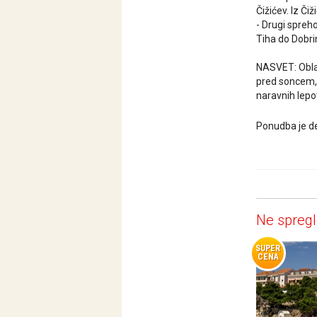
Čižićev. Iz Č
- Drugi spreho
Tiha do Dobri
NASVET: Oblač
pred soncem, 
naravnih lepo
Ponudba je de
Ne spregl
SUPER
CENA