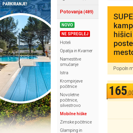
Potovanja
(489)
SUPER
kampa
NOVO
hišic
NE SPREGLEJ
poste
Hoteli
mest
Opatija in Kvarner
Namestitve
smučanje
Popoln mo
Istra
Krompirjeve
165
počitnice
,0
Novoletne
počitnice,
silvestrovo
Mobilne hiške
Zimske počitnice
Glamping in