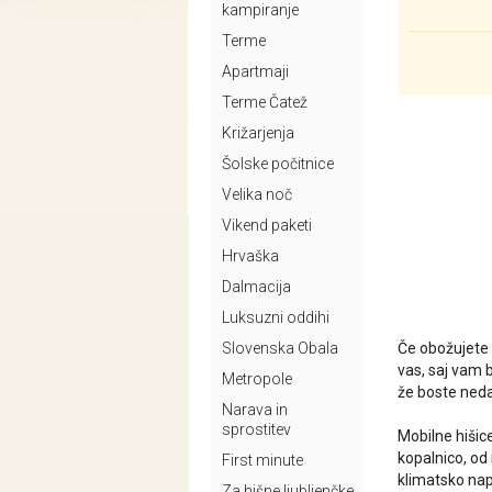
kampiranje
Terme
Apartmaji
Terme Čatež
Križarjenja
Šolske počitnice
Velika noč
Vikend paketi
Hrvaška
Dalmacija
Luksuzni oddihi
Slovenska Obala
Če obožujete n
vas, saj vam 
Metropole
že boste nedal
Narava in
sprostitev
Mobilne hišic
kopalnico, od 
First minute
klimatsko nap
Za hišne ljubljenčke