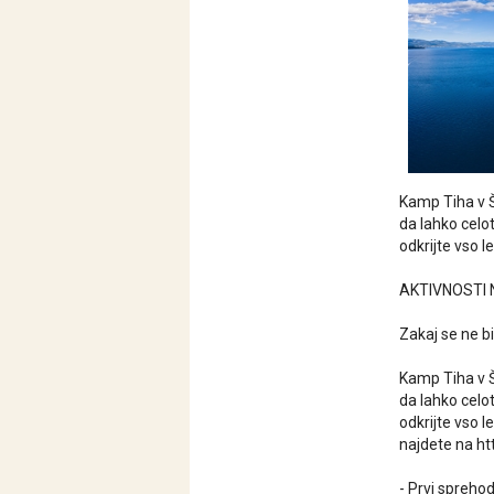
Kamp Tiha v Ši
da lahko celo
odkrijte vso l
AKTIVNOSTI 
Zakaj se ne b
Kamp Tiha v Ši
da lahko celo
odkrijte vso l
najdete na htt
- Prvi spreho