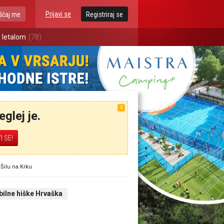
Prijavi se
ščaj me
Registriraj se
 letalom
(78)
X
glej je.
Šilu na Krku
ilne hiške Hrvaška