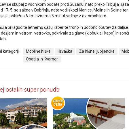
ižićev se skupaj z vodnikom podate proti Sužanu, nato preko Tribulja naza
d 17. 5. se začne v Dobrinju, nato vodi skozi Klanice, Meline in Soline te
nja je približno 6 km oziroma 5 minut vožnje z avtomobilom.
ila prilagodite letnemu času, izberite trdno in udobno obutev za daljše 
dežjem in vetrom: vetrovko, pokrivalo za glavo (klobuk ali kapo) in sonč
tah!
l kategorij:
Mobilne hiške
Hrvaška
Za hišne ljubljenčke
Mob
Opatija in Kvarner
ej ostalih super ponudb
SUPER
CENA