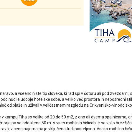
aravo, a vseeno niste tip človeka, ki rad spi v šotoru ali pod zvezdami, 
bodo nudile udobje hotelske sobe, a veliko več prostora in neposredni sti
eč od plaže in uživali v veličastnem razgledu na Crikveniško-vinodolsko r
e v kampu Tiha so velike od 20 do 50 m2, z eno ali dvema spalnicama, d
morja pa so oddaljene 50 m. V vseh mobilnih hišicah je na voljo brezžični
ravo, v ceno najema pa je vključena tudi posteljnina. Vsaka mobilna hiš