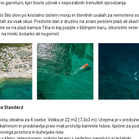
rtno garnituro, kjer boste uživali v nepozabnih trenutkih sproščanja.
o Šilo slovi po kristalno čistem morju in številnih uvalah za nemoteno so
žah za vsak okus. Preživite dan z družino na znani peščeni plaži ali skač
te se na plaži kampa Tiha in kaj popijte v bližnjem baru, izkoristite veter 
o na mivki, košarko ali nogomet.
ca Standard
osta, idealna za 4 osebe. Velika je 22 m2 (7,3x3 m). Urejena je v sred
kamnom in predstavlja pravi mali prototip kamnite hišice, tipične za podn
evnega prostora in kuhinjske niše.
s klimo, televizorjem, pokrito teraso s sedežno garnituro in ležalniki.