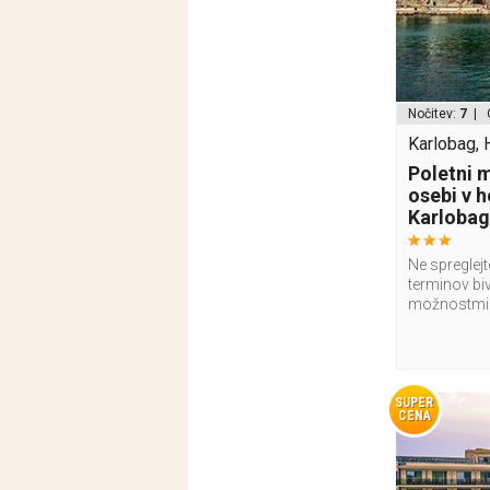
Nočitev:
7
| 
Karlobag, 
Poletni 
osebi v 
Karloba
Ne spreglejt
terminov bi
možnostmi
SUPER
CENA