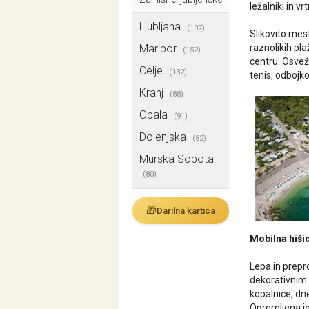
ležalniki in v
Ljubljana
(197)
Slikovito mest
Maribor
raznolikih pla
(152)
centru. Osveži
Celje
(132)
tenis, odbojk
Kranj
(88)
Obala
(91)
Dolenjska
(82)
Murska Sobota
(80)
🎁
Darilna kartica
Mobilna hiši
Lepa in prepr
dekorativnim 
kopalnice, dn
Opremljena je 