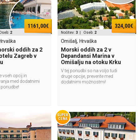
1161,00€
324,00€
Oseb:
2
Nočitev:
3
| Oseb:
2
Hrvaška
Omišalj, Hrvaška
morski oddih za 2
Morski oddih za 2 v
hotelu Zagreb v
Depandansi Marina v
gu
Omišalju na otoku Krku
V tej ponudbi so na voljo tudi
e vseh opcij in
druge opcije, preverite med
vanja med dodatnimi
dodatnimi možnostmi!
 ponudbe!
SUPER
CENA