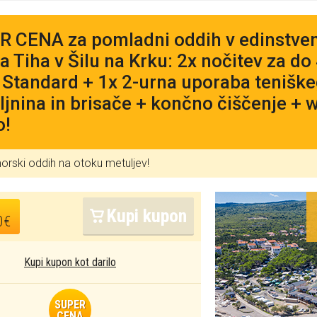
 CENA za pomladni oddih v edinstven
 Tiha v Šilu na Krku: 2x nočitev za do
i Standard + 1x 2-urna uporaba teniške
ljnina in brisače + končno čiščenje + wi
o!
rski oddih na otoku metuljev!
Kupi kupon
0€
Kupi kupon kot darilo
SUPER
CENA