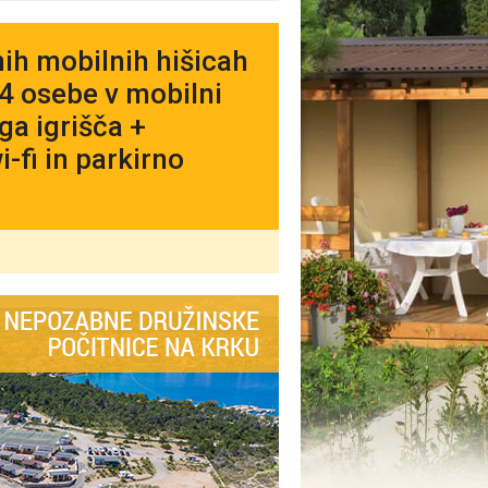
ih mobilnih hišicah
 4 osebe v mobilni
ga igrišča +
-fi in parkirno