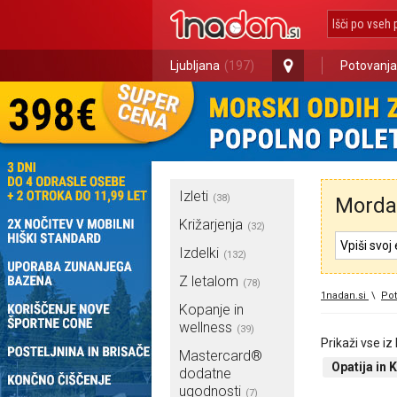
Ljubljana
(197)
Potovanja
Izleti
(38)
Morda 
Križarjenja
(32)
Izdelki
(132)
Z letalom
(78)
1nadan.si
\
Pot
Kopanje in
wellness
(39)
Prikaži vse iz
Mastercard®
Opatija in 
dodatne
ugodnosti
(7)