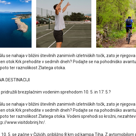
lu se nahaja v bližini številnih zanimivih izletniških točk, zato je njegova
ten otok Krk prehodite v sedmih dneh? Podajte se na pohodniško avanturo,
epoto ter raznolikost Zlatega otoka.
NA DESTINACIJI
i pridružili brezplačnim vodenim sprehodom 10. 5. in 17. 5.?
lu se nahaja v bližini številnih zanimivih izletniških točk, zato je njegova
ten otok Krk prehodite v sedmih dneh? Podajte se na pohodniško avanturo,
epoto ter raznolikost Zlatega otoka. Vodeni sprehodi so krožni, nezahtev
p://www.visitdobrinj.hr/.
d 10. 5. se začne v Čižićih, približno 8 km od kampa Tiha. Z avtomobilom