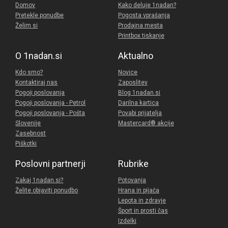
Domov
Kako deluje 1nadan?
Pretekle ponudbe
Pogosta vprašanja
Želim si
Prodajna mesta
Printbox tiskanje
O 1nadan.si
Aktualno
Kdo smo?
Novice
Kontaktiraj nas
Zaposlitev
Pogoji poslovanja
Blog 1nadan.si
Pogoji poslovanja - Petrol
Darilna kartica
Pogoji poslovanja - Pošta
Povabi prijatelja
Slovenije
Mastercard® akcije
Zasebnost
Piškotki
Poslovni partnerji
Rubrike
Zakaj 1nadan.si?
Potovanja
Želite objaviti ponudbo
Hrana in pijača
Lepota in zdravje
Šport in prosti čas
Izdelki