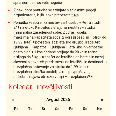
spremembe niso več mogoče.
Z nakupom ponudbe se strinjate s splošnimi pogoji
organizatorja, ki jih lahko preberete
tukaj
.
Ponudba vsebuje: 7x nočitev za 1 osebo v Petra studiih
2*+ na otoku Karpatos v Grčiji: namestitev v studiu
(minimalna zasedenost sobe: 2 odrasli osebi;
maksimalna kapaciteta sobe: 2 odrasli osebi in 1 otrok do
17,99. leta) + povraten let z letalsko družbo Trade Air:
Ljubljana – Karpatos – Ljubljana + letališke in varnostne
pristojbine + 1 kos oddane prtljage do 20 kg in ročna
prtljaga do 5 kg + transfer od letališča do hotela in nazaj +
slovensko govoreči predstavnik na letališču in destinaciji +
brezplačno potovanje za otroka do 1,99. leta +
brezplačna otroška posteljica (na povpraševanje;
potrebna najava ob rezervaciji) + brezplačen WiFi.
Koledar unovčljivosti
Avgust
2026
<Prejšnji
Nasledn
Po
To
Sr
Če
Pe
So
Ne