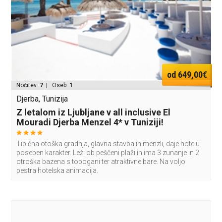
od 649,00€
Nočitev:
7
| Oseb:
1
Djerba, Tunizija
Z letalom iz Ljubljane v all inclusive El
Mouradi Djerba Menzel 4* v Tuniziji!
Tipična otoška gradnja, glavna stavba in menzli, daje hotelu
poseben karakter. Leži ob peščeni plaži in ima 3 zunanje in 2
otroška bazena s tobogani ter atraktivne bare. Na voljo
pestra hotelska animacija.