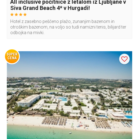
All inclusive počitnice z letalom iz Ljubljane v
Siva Grand Beach 4* v Hurgadi!
Hotel z zasebno peščeno plažo, zunanjim bazenom in
otroškim bazenom, na voljo so tudi namizni tenis, bilijard ter
odbojka na mivki.
SUPER
CENA