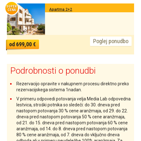
SUPER
Apartma 2+2
CENA
Poglej ponudbo
od 699,00 €
Podrobnosti o ponudbi
Rezervacijo opravite v nakupnem procesu direktno preko
rezervacijskega sistema 1nadan.
V primeru odpovedi potovanja velja Media Lab odpovedna
lestvica, stroški potnika so sledeči: do 30. dneva pred
nastopom potovanja 30 % cene aranžmaja, od 29. do 22.
dneva pred nastopom potovanja 50 % cene aranžmaja,
od 21. do 15. dneva pred nastopom potovanja 60 % cene
aranžmaja, od 14. do 8. dneva pred nastopom potovanja
80 % cene aranžmaja, od 7. dneva do vključno dneva
odhoda ali v primeru neudeležbe 100% aranžmaja. Za