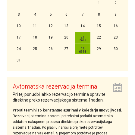
1
2
3
4
5
6
7
8
9
10
11
12
13
14
15
16
17
18
19
20
21
22
23
24
25
26
27
28
29
30
31
Avtomatska rezervacija termina
Pri tej ponudbi lahko rezervacijo termina opravite
direktno preko rezervacijskega sistema 1nadan.
Prosti termini so konstantno ažurirani v koledarju unovčljivosti.
Rezervacijo termina z vsemi potrebnimi podatki avtomatsko
oddate v nakupnem procesu direktno preko rezervacijskega
sistema 1nadan. Po plačilu naročila prejmete potrditev
rezervacije na vaš e-mail. S prejemom potrditve je proces