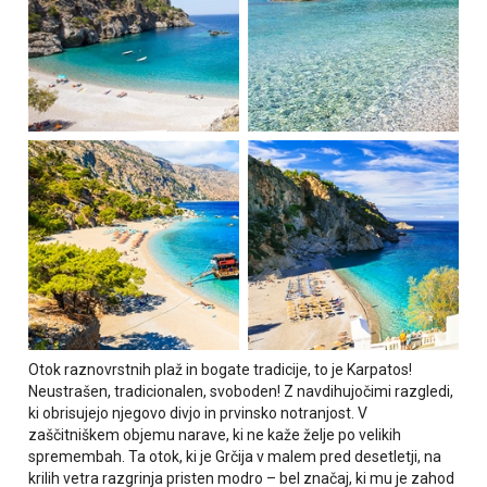
Otok raznovrstnih plaž in bogate tradicije, to je Karpatos!
Neustrašen, tradicionalen, svoboden! Z navdihujočimi razgledi,
ki obrisujejo njegovo divjo in prvinsko notranjost. V
zaščitniškem objemu narave, ki ne kaže želje po velikih
spremembah. Ta otok, ki je Grčija v malem pred desetletji, na
krilih vetra razgrinja pristen modro – bel značaj, ki mu je zahod