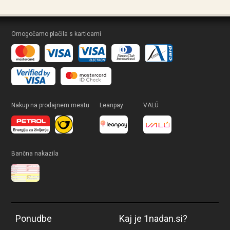
Omogočamo plačila s karticami
Nakup na prodajnem mestu
Leanpay
VALÚ
Bančna nakazila
Ponudbe
Kaj je 1nadan.si?