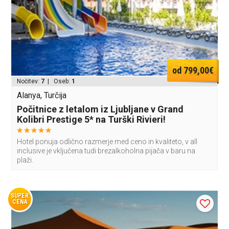
od 799,00€
Nočitev:
7
| Oseb:
1
Alanya, Turčija
Počitnice z letalom iz Ljubljane v Grand
Kolibri Prestige 5* na Turški Rivieri!
Hotel ponuja odlično razmerje med ceno in kvaliteto, v all
inclusive je vključena tudi brezalkoholna pijača v baru na
plaži.
SUPER
CENA