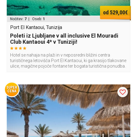
od 529,00€
Nočitev:
7
| Oseb:
1
Port El Kantaoui, Tunizija
Poleti iz Ljubljane v all inclusive El Mouradi
Club Kantaoui 4* v Tuniziji!
Hotel se nahaja na plaži in v neposredni bližini centra
turističnega letovišča Port El Kantaoui, ki ga krasijo tlakovane
ulice, magične pojoče fontane ter bogata turistična ponudba.
SUPER
CENA