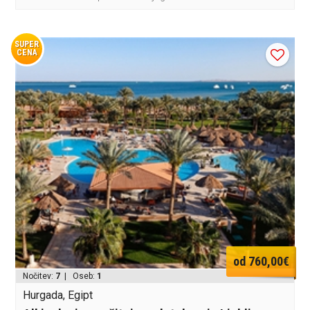
SUPER
CENA
od 760,00€
Nočitev:
7
| Oseb:
1
Hurgada, Egipt