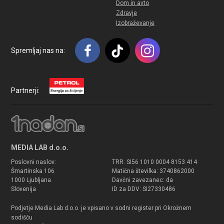
Dom in avto
Zdravje
Izobraževanje
Spremljaj nas na:
Partnerji:
MEDIA LAB d.o.o.
Poslovni naslov:
TRR: SI56 1010 0004 8153 414
Šmartinska 106
Matična številka: 3740862000
1000 Ljubljana
Davčni zavezanec: da
Slovenija
ID za DDV: SI27330486
Podjetje Media Lab d.o.o. je vpisano v sodni register pri Okrožnem
sodišču