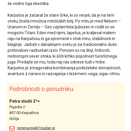
še vedno tuja eksotika.
Karpatos je začaral že stare Grke, ki so verjeli, da je na tem
otoku živela množica mitoloških bitij. Po mitu je med Nebom –
Uranom in Zemljo – Geo vzplamtela ljubezen in rodili so se
mogočni Titani. Eden med njimi, Iapetus, je kraljeval malem
raju na Karpatosu in ga spremenil v otok miru, stabilnosti in
blaginje. Jadrati v današnjem svetu je za tradicionalno dušo
prebivalcev razburkan izziv. Ponosni so na divji, hriboviti,
nedostopni sever otoka, ki ščiti krhko popolnost turističnega
juga. Predajte se mu, toda naj vas odnese tudi v hribe.
Karpatos je zmagovalna kombinacija podeželske domačnosti,
avanture z naravo in razvajanja v ležernem »siga, siga« ritmu.
Podrobnosti o ponudniku
Petra studii 2*+
Pigadia //
857 00 Karpathos
Grčija
rezervacije@1nadan.si