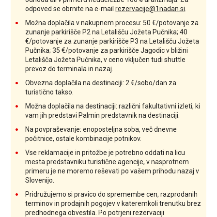
odpoved se obrnite na e-mail
rezervacije@1nadan.si
.
Možna doplačila v nakupnem procesu: 50 €/potovanje za
zunanje parkirišče P2 na Letališču Jožeta Pučnika; 40
€/potovanje za zunanje parkirišče P3 na Letališču Jožeta
Pučnika; 35 €/potovanje za parkirišče Jagodic v bližini
Letališča Jožeta Pučnika, v ceno vključen tudi shuttle
prevoz do terminala in nazaj.
Obvezna doplačila na destinaciji: 2 €/sobo/dan za
turistično takso.
Možna doplačila na destinaciji: različni fakultativni izleti, ki
vam jih predstavi Palmin predstavnik na destinaciji.
Na povpraševanje: enoposteljna soba, več dnevne
počitnice, ostale kombinacije potnikov.
Vse reklamacije in pritožbe je potrebno oddati na licu
mesta predstavniku turistične agencije, v nasprotnem
primeru je ne moremo reševati po vašem prihodu nazaj v
Slovenijo.
Pridružujemo si pravico do spremembe cen, razprodanih
terminov in prodajnih pogojev v kateremkoli trenutku brez
predhodnega obvestila. Po potrjeni rezervaciji