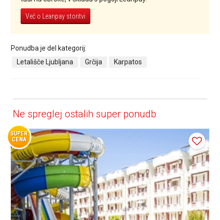
Več o Leanpay storitvi
Ponudba je del kategorij:
Letališče Ljubljana
Grčija
Karpatos
Ne spreglej ostalih super ponudb
SUPER
CENA