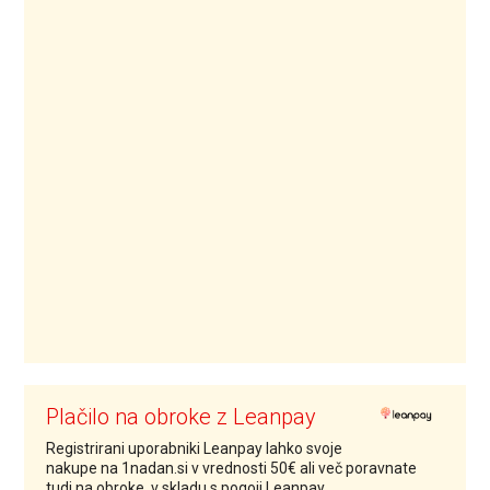
Plačilo na obroke z Leanpay
Registrirani uporabniki Leanpay lahko svoje
nakupe na 1nadan.si v vrednosti 50€ ali več poravnate
tudi na obroke, v skladu s pogoji Leanpay.