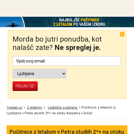
X
Morda bo jutri ponudba, kot
nalašč zate?
Ne spreglej je.
1nadan.si
\
Z letalom
\
Letališče Ljubljana
\
Počitnice z letalom iz
Ljubljane v Petra studiih 2*+ na otoku Karpatos v Grčiji!
Počitnice z letalom v Petra studiih 2*+ na otoku