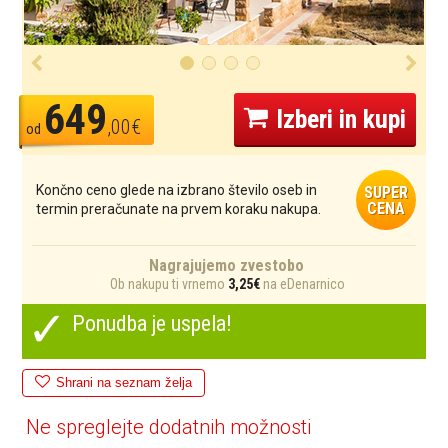
649
Izberi in kupi
,00€
od
Končno ceno glede na izbrano število oseb in
SUPER
CENA
termin preračunate na prvem koraku nakupa.
Nagrajujemo zvestobo
Ob nakupu ti vrnemo
3,25€
na eDenarnico
✓
Ponudba je uspela!
Shrani na seznam želja
Ne spreglejte dodatnih možnosti