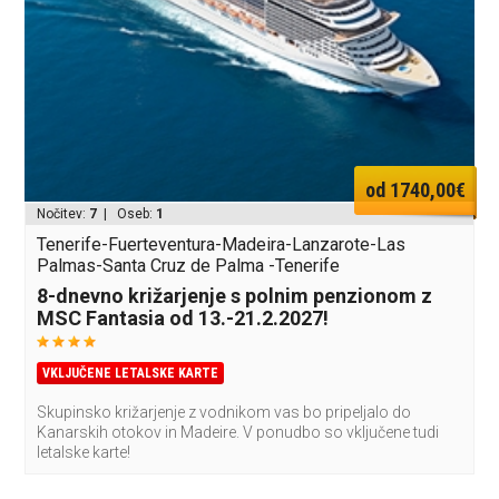
od 1740,00€
Nočitev:
7
| Oseb:
1
Tenerife-Fuerteventura-Madeira-Lanzarote-Las
Palmas-Santa Cruz de Palma -Tenerife
8-dnevno križarjenje s polnim penzionom z
MSC Fantasia od 13.-21.2.2027!
VKLJUČENE LETALSKE KARTE
Skupinsko križarjenje z vodnikom vas bo pripeljalo do
Kanarskih otokov in Madeire. V ponudbo so vključene tudi
letalske karte!