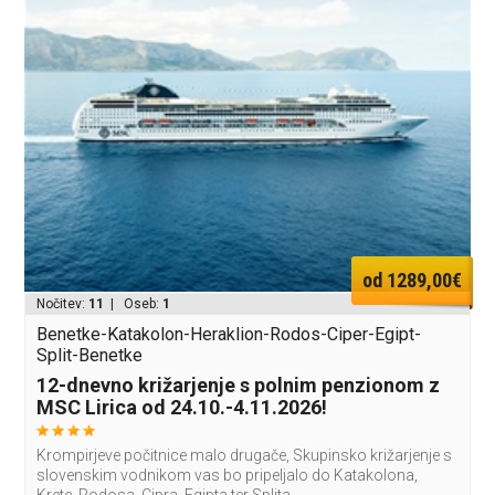
od 1289,00€
Nočitev:
11
| Oseb:
1
Benetke-Katakolon-Heraklion-Rodos-Ciper-Egipt-
Split-Benetke
12-dnevno križarjenje s polnim penzionom z
MSC Lirica od 24.10.-4.11.2026!
Krompirjeve počitnice malo drugače, Skupinsko križarjenje s
slovenskim vodnikom vas bo pripeljalo do Katakolona,
Krete, Rodosa, Cipra, Egipta ter Splita.