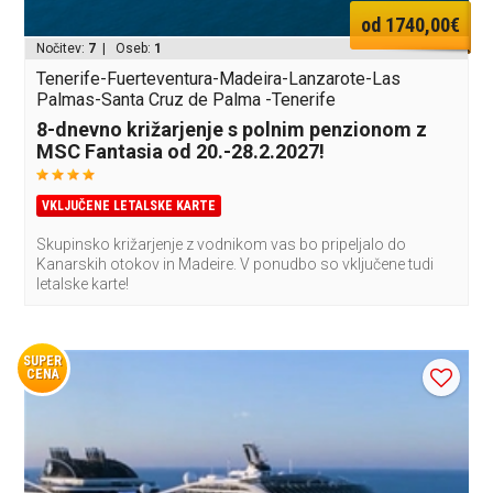
od 1740,00€
Nočitev:
7
| Oseb:
1
Tenerife-Fuerteventura-Madeira-Lanzarote-Las
Palmas-Santa Cruz de Palma -Tenerife
8-dnevno križarjenje s polnim penzionom z
MSC Fantasia od 20.-28.2.2027!
VKLJUČENE LETALSKE KARTE
Skupinsko križarjenje z vodnikom vas bo pripeljalo do
Kanarskih otokov in Madeire. V ponudbo so vključene tudi
letalske karte!
SUPER
CENA