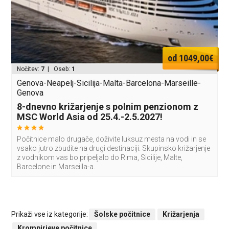
od 1049,00€
Nočitev:
7
| Oseb:
1
Genova-Neapelj-Sicilija-Malta-Barcelona-Marseille-
Genova
8-dnevno križarjenje s polnim penzionom z
MSC World Asia od 25.4.-2.5.2027!
Počitnice malo drugače, doživite luksuz mesta na vodi in se
vsako jutro zbudite na drugi destinaciji. Skupinsko križarjenje
z vodnikom vas bo pripeljalo do Rima, Sicilije, Malte,
Barcelone in Marseilla-a.
Prikaži vse iz kategorije:
Šolske počitnice
Križarjenja
Krompirjeve počitnice