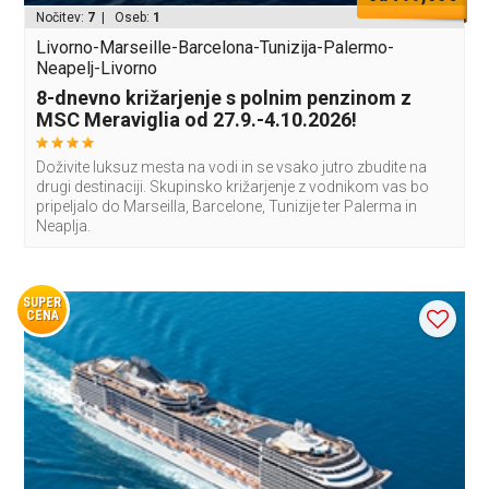
Nočitev:
7
| Oseb:
1
Livorno-Marseille-Barcelona-Tunizija-Palermo-
Neapelj-Livorno
8-dnevno križarjenje s polnim penzinom z
MSC Meraviglia od 27.9.-4.10.2026!
Doživite luksuz mesta na vodi in se vsako jutro zbudite na
drugi destinaciji. Skupinsko križarjenje z vodnikom vas bo
pripeljalo do Marseilla, Barcelone, Tunizije ter Palerma in
Neaplja.
SUPER
CENA