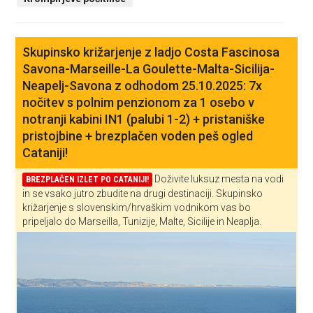
Skupinsko križarjenje z ladjo Costa Fascinosa
Savona-Marseille-La Goulette-Malta-Sicilija-
Neapelj-Savona z odhodom 25.10.2025: 7x
nočitev s polnim penzionom za 1 osebo v
notranji kabini IN1 (palubi 1-2) + pristaniške
pristojbine + brezplačen voden peš ogled
Cataniji!
Doživite luksuz mesta na vodi
BREZPLAČEN IZLET PO CATANIJI!
in se vsako jutro zbudite na drugi destinaciji. Skupinsko
križarjenje s slovenskim/hrvaškim vodnikom vas bo
pripeljalo do Marseilla, Tunizije, Malte, Sicilije in Neaplja.