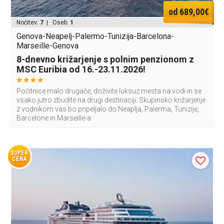
od 689,00€
Nočitev:
7
| Oseb:
1
Genova-Neapelj-Palermo-Tunizija-Barcelona-
Marseille-Genova
8-dnevno križarjenje s polnim penzionom z
MSC Euribia od 16.-23.11.2026!
Počitnice malo drugače, doživite luksuz mesta na vodi in se
vsako jutro zbudite na drugi destinaciji. Skupinsko križarjenje
z vodnikom vas bo pripeljalo do Neaplja, Palerma, Tunizije,
Barcelone in Marseille-a.
SUPER
CENA