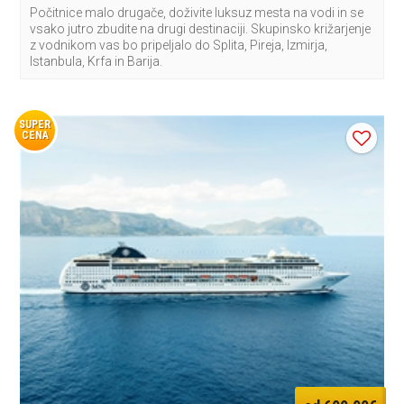
Počitnice malo drugače, doživite luksuz mesta na vodi in se
vsako jutro zbudite na drugi destinaciji. Skupinsko križarjenje
z vodnikom vas bo pripeljalo do Splita, Pireja, Izmirja,
Istanbula, Krfa in Barija.
SUPER
CENA