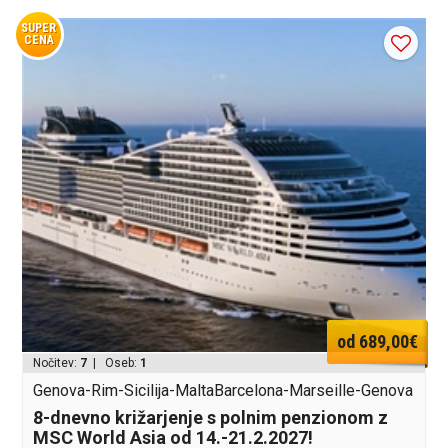
SUPER
CENA
od 689,00€
Nočitev:
7
| Oseb:
1
Genova-Rim-Sicilija-MaltaBarcelona-Marseille-Genova
8-dnevno križarjenje s polnim penzionom z
MSC World Asia od 14.-21.2.2027!