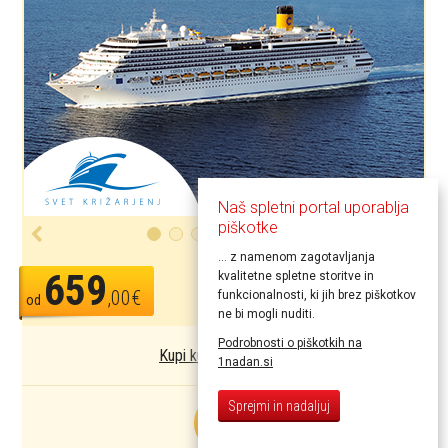
Naš spletni portal uporablja
piškotke
... z namenom zagotavljanja
659
kvalitetne spletne storitve in
Kupi kupon
,00€
funkcionalnosti, ki jih brez piškotkov
od
ne bi mogli nuditi.
Podrobnosti o piškotkih na
Kupi kupon kot darilo
1nadan.si
Sprejmi in nadaljuj
SUPER
CENA