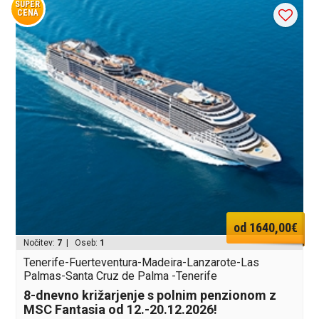
SUPER
CENA
od 1640,00€
Nočitev:
7
| Oseb:
1
Tenerife-Fuerteventura-Madeira-Lanzarote-Las
Palmas-Santa Cruz de Palma -Tenerife
8-dnevno križarjenje s polnim penzionom z
MSC Fantasia od 12.-20.12.2026!