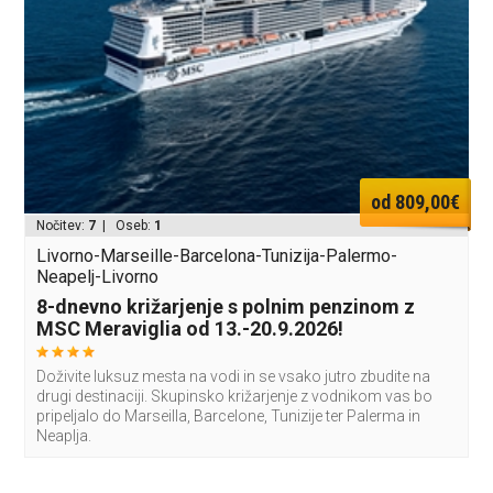
od 809,00€
Nočitev:
7
| Oseb:
1
Livorno-Marseille-Barcelona-Tunizija-Palermo-
Neapelj-Livorno
8-dnevno križarjenje s polnim penzinom z
MSC Meraviglia od 13.-20.9.2026!
Doživite luksuz mesta na vodi in se vsako jutro zbudite na
drugi destinaciji. Skupinsko križarjenje z vodnikom vas bo
pripeljalo do Marseilla, Barcelone, Tunizije ter Palerma in
Neaplja.