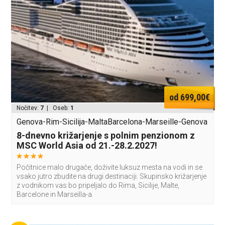
od 699,00€
Nočitev:
7
| Oseb:
1
Genova-Rim-Sicilija-MaltaBarcelona-Marseille-Genova
8-dnevno križarjenje s polnim penzionom z
MSC World Asia od 21.-28.2.2027!
Počitnice malo drugače, doživite luksuz mesta na vodi in se
vsako jutro zbudite na drugi destinaciji. Skupinsko križarjenje
z vodnikom vas bo pripeljalo do Rima, Sicilije, Malte,
Barcelone in Marseilla-a.