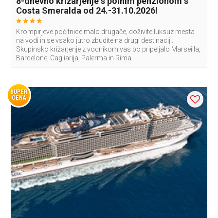
8-dnevno križarjenje s polnim penzionom s
Costa Smeralda od 24.-31.10.2026!
Krompirjeve počitnice malo drugače, doživite luksuz mesta
na vodi in se vsako jutro zbudite na drugi destinaciji.
Skupinsko križarjenje z vodnikom vas bo pripeljalo Marseilla,
Barcelone, Cagliarija, Palerma in Rima.
SUPER
CENA