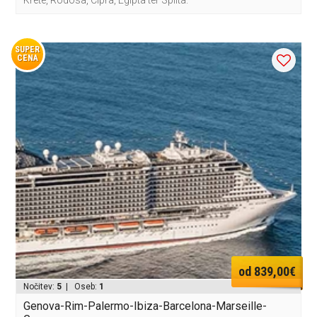
SUPER
CENA
od 839,00€
Nočitev:
5
| Oseb:
1
Genova-Rim-Palermo-Ibiza-Barcelona-Marseille-