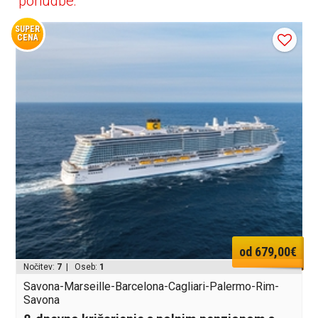
ponudbe:
SUPER
CENA
od 679,00€
Nočitev:
7
| Oseb:
1
Savona-Marseille-Barcelona-Cagliari-Palermo-Rim-
Savona