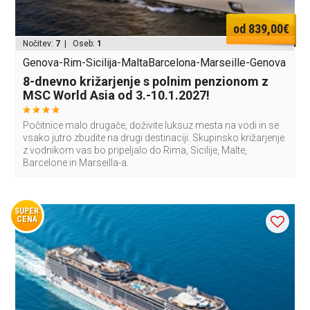
od 839,00€
Nočitev:
7
| Oseb:
1
Genova-Rim-Sicilija-MaltaBarcelona-Marseille-Genova
8-dnevno križarjenje s polnim penzionom z
MSC World Asia od 3.-10.1.2027!
Počitnice malo drugače, doživite luksuz mesta na vodi in se
vsako jutro zbudite na drugi destinaciji. Skupinsko križarjenje
z vodnikom vas bo pripeljalo do Rima, Sicilije, Malte,
Barcelone in Marseilla-a.
SUPER
CENA