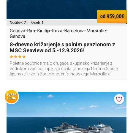
od 959,00€
Nočitev:
7
| Oseb:
1
Genova-Rim-Sicilija-Ibiza-Barcelona-Marseille-
Genova
8-dnevno križarjenje s polnim penzionom z
MSC Seaview od 5.-12.9.2026!
Poletne počitnice malo drugače, skupinsko križarjenje z
vodnikom vas bo pripeljalo do italijanskega Rima in Sicilije,
španske Ibize in Barcelone ter francoskega Marseille-a!
SUPER
CENA