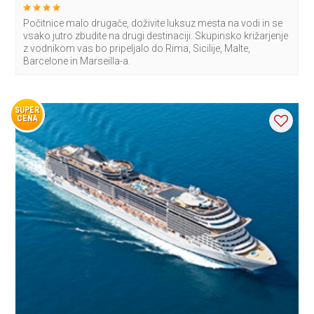
Počitnice malo drugače, doživite luksuz mesta na vodi in se
vsako jutro zbudite na drugi destinaciji. Skupinsko križarjenje
z vodnikom vas bo pripeljalo do Rima, Sicilije, Malte,
Barcelone in Marseilla-a.
SUPER
CENA