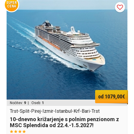
SUPER
CENA
od 1079,00€
Nočitev:
9
| Oseb:
1
Trst-Split-Pirej-Izmir-Istanbul-Krf-Bari-Trst
10-dnevno križarjenje s polnim penzionom z
MSC Splendida od 22.4.-1.5.2027!