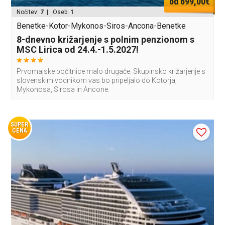
od 699,00€
Nočitev:
7
| Oseb:
1
Benetke-Kotor-Mykonos-Siros-Ancona-Benetke
8-dnevno križarjenje s polnim penzionom s
MSC Lirica od 24.4.-1.5.2027!
Prvomajske počitnice malo drugače. Skupinsko križarjenje s
slovenskim vodnikom vas bo pripeljalo do Kotorja,
Mykonosa, Sirosa in Ancone.
SUPER
CENA