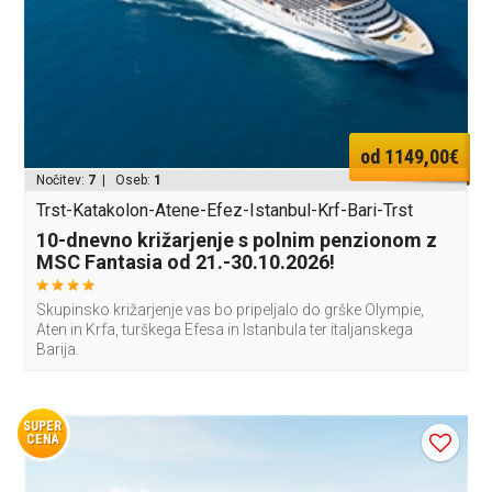
od 1149,00€
Nočitev:
7
| Oseb:
1
Trst-Katakolon-Atene-Efez-Istanbul-Krf-Bari-Trst
10-dnevno križarjenje s polnim penzionom z
MSC Fantasia od 21.-30.10.2026!
Skupinsko križarjenje vas bo pripeljalo do grške Olympie,
Aten in Krfa, turškega Efesa in Istanbula ter italjanskega
Barija.
SUPER
CENA