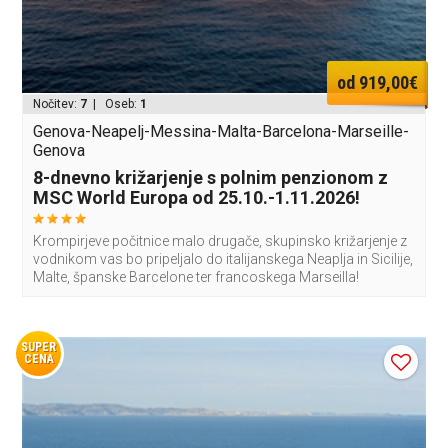
od 919,00€
Nočitev:
7
| Oseb:
1
Genova-Neapelj-Messina-Malta-Barcelona-Marseille-
Genova
8-dnevno križarjenje s polnim penzionom z
MSC World Europa od 25.10.-1.11.2026!
Krompirjeve počitnice malo drugače, skupinsko križarjenje z
vodnikom vas bo pripeljalo do italijanskega Neaplja in Sicilije,
Malte, španske Barcelone ter francoskega Marseilla!
SUPER
CENA