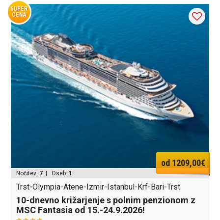
SUPER
CENA
od 1209,00€
Nočitev:
7
| Oseb:
1
Trst-Olympia-Atene-Izmir-Istanbul-Krf-Bari-Trst
10-dnevno križarjenje s polnim penzionom z
MSC Fantasia od 15.-24.9.2026!