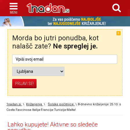
X
Morda bo jutri ponudba, kot
nalašč zate?
Ne spreglej je.
1nadan.si
\
Križarjenja
\
Šolske počitnice
\
8-dnevno križarjenje 25.10. s
Costa Fascinosa Italija-Francija-Tunizija-Malta!
Lahko kupujete! Aktivne so sledeče