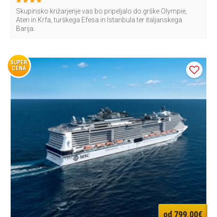
Skupinsko križarjenje vas bo pripeljalo do grške Olympie,
Aten in Krfa, turškega Efesa in Istanbula ter italjanskega
Barija.
SUPER
CENA
od 799,00€