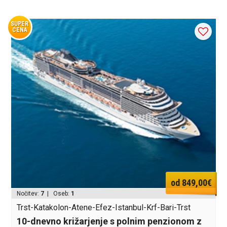
SUPER
CENA
od 849,00€
Nočitev:
7
| Oseb:
1
Trst-Katakolon-Atene-Efez-Istanbul-Krf-Bari-Trst
10-dnevno križarjenje s polnim penzionom z