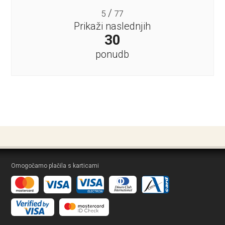
/
5
77
Prikaži naslednjih
30
ponudb
Omogočamo plačila s karticami