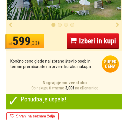
599
Izberi in kupi
,00€
od
Končno ceno glede na izbrano število oseb in
SUPER
CENA
termin preračunate na prvem koraku nakupa.
Nagrajujemo zvestobo
Ob nakupu ti vrnemo
3,00€
na eDenarnico
✓
Ponudba je uspela!
Shrani na seznam želja