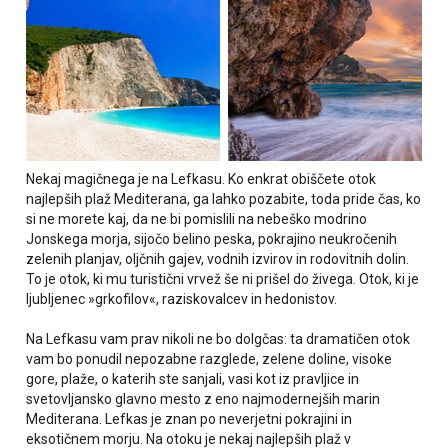
Nekaj magičnega je na Lefkasu. Ko enkrat obiščete otok
najlepših plaž Mediterana, ga lahko pozabite, toda pride čas, ko
si ne morete kaj, da ne bi pomislili na nebeško modrino
Jonskega morja, sijočo belino peska, pokrajino neukročenih
zelenih planjav, oljčnih gajev, vodnih izvirov in rodovitnih dolin.
To je otok, ki mu turistični vrvež še ni prišel do živega. Otok, ki je
ljubljenec »grkofilov«, raziskovalcev in hedonistov.
Na Lefkasu vam prav nikoli ne bo dolgčas: ta dramatičen otok
vam bo ponudil nepozabne razglede, zelene doline, visoke
gore, plaže, o katerih ste sanjali, vasi kot iz pravljice in
svetovljansko glavno mesto z eno najmodernejših marin
Mediterana. Lefkas je znan po neverjetni pokrajini in
eksotičnem morju. Na otoku je nekaj najlepših plaž v