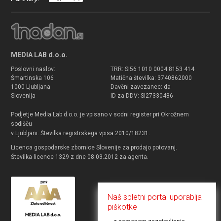
MEDIA LAB d.o.o.
Poslovni naslov:
TRR: SI56 1010 0004 8153 414
Šmartinska 106
Matična številka: 3740862000
1000 Ljubljana
Davčni zavezanec: da
Slovenija
ID za DDV: SI27330486
Podjetje Media Lab d.o.o. je vpisano v sodni register pri Okrožnem
sodišču
v Ljubljani: Številka registrskega vpisa 2010/18231.
Licenca gospodarske zbornice Slovenije za prodajo potovanj.
Številka licence 1329 z dne 08.03.2012 za agenta.
Naš spletni portal uporablja
piškotke