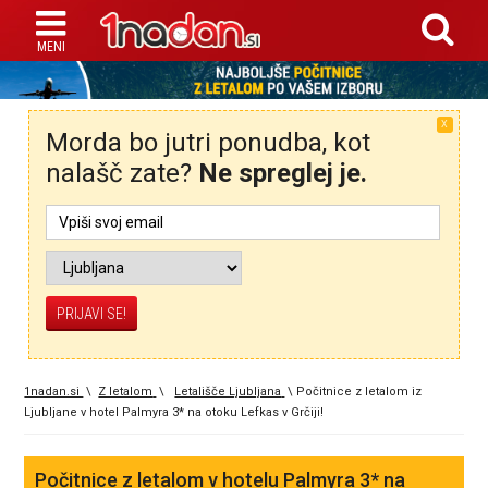
X
Morda bo jutri ponudba, kot
nalašč zate?
Ne spreglej je.
1nadan.si
\
Z letalom
\
Letališče Ljubljana
\
Počitnice z letalom iz
Ljubljane v hotel Palmyra 3* na otoku Lefkas v Grčiji!
Počitnice z letalom v hotelu Palmyra 3* na