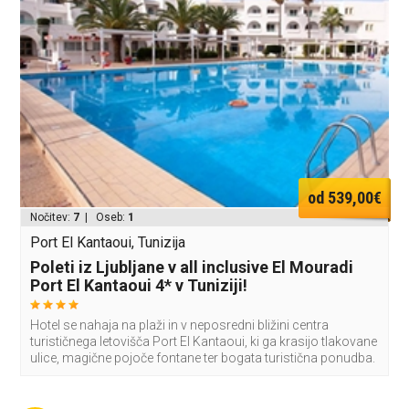
od 539,00€
Nočitev:
7
| Oseb:
1
Port El Kantaoui, Tunizija
Poleti iz Ljubljane v all inclusive El Mouradi
Port El Kantaoui 4* v Tuniziji!
Hotel se nahaja na plaži in v neposredni bližini centra
turističnega letovišča Port El Kantaoui, ki ga krasijo tlakovane
ulice, magične pojoče fontane ter bogata turistična ponudba.