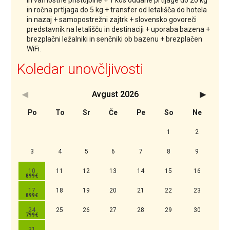
in varnostne pristojbine + 1 kos oddane prtljage do 20 kg
in ročna prtljaga do 5 kg + transfer od letališča do hotela
in nazaj + samopostrežni zajtrk + slovensko govoreči
predstavnik na letališču in destinaciji + uporaba bazena +
brezplačni ležalniki in senčniki ob bazenu + brezplačen
WiFi.
Koledar unovčljivosti
Avgust
2026
<Prejšnji
Nasledn
Po
To
Sr
Če
Pe
So
Ne
1
2
3
4
5
6
7
8
9
10
11
12
13
14
15
16
17
18
19
20
21
22
23
24
25
26
27
28
29
30
31