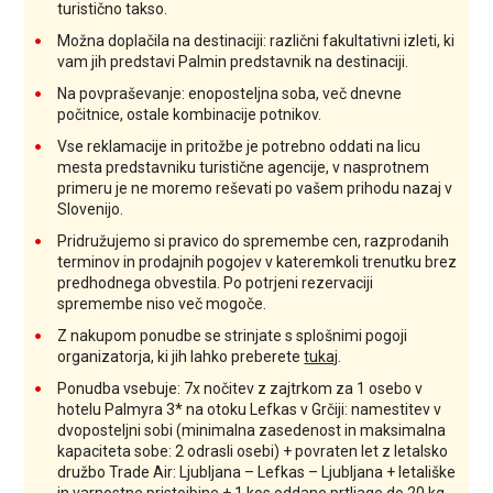
turistično takso.
Možna doplačila na destinaciji: različni fakultativni izleti, ki
vam jih predstavi Palmin predstavnik na destinaciji.
Na povpraševanje: enoposteljna soba, več dnevne
počitnice, ostale kombinacije potnikov.
Vse reklamacije in pritožbe je potrebno oddati na licu
mesta predstavniku turistične agencije, v nasprotnem
primeru je ne moremo reševati po vašem prihodu nazaj v
Slovenijo.
Pridružujemo si pravico do spremembe cen, razprodanih
terminov in prodajnih pogojev v kateremkoli trenutku brez
predhodnega obvestila. Po potrjeni rezervaciji
spremembe niso več mogoče.
Z nakupom ponudbe se strinjate s splošnimi pogoji
organizatorja, ki jih lahko preberete
tukaj
.
Ponudba vsebuje: 7x nočitev z zajtrkom za 1 osebo v
hotelu Palmyra 3* na otoku Lefkas v Grčiji: namestitev v
dvoposteljni sobi (minimalna zasedenost in maksimalna
kapaciteta sobe: 2 odrasli osebi) + povraten let z letalsko
družbo Trade Air: Ljubljana – Lefkas – Ljubljana + letališke