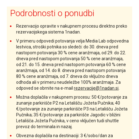
Podrobnosti o ponudbi
Rezervacijo opravite v nakupnem procesu direktno preko
rezervacijskega sistema 1nadan.
V primeru odpovedi potovanja velja Media Lab odpovedna
lestvica, stroški potnika so sledeči: do 30. dneva pred
nastopom potovanja 30 % cene aranžmaja, od 29. do 22.
dneva pred nastopom potovanja 50 % cene aranžmaja,
od 21. do 15. dneva pred nastopom potovanja 60 % cene
aranžmaja, od 14. do 8. dneva pred nastopom potovanja
80 % cene aranžmaja, od 7. dneva do vključno dneva
odhoda ali v primeru neudeležbe 100% aranžmaja. Za
odpoved se obrnite na e-mail
rezervacije@1nadan.si
.
Možna doplačila v nakupnem procesu: 50 €/potovanje za
zunanje parkirišče P2 na Letališču Jožeta Pučnika; 40
€/potovanje za zunanje parkirišče P3 na Letališču Jožeta
Pučnika; 35 €/potovanje za parkirišče Jagodic v bližini
Letališča Jožeta Pučnika, v ceno vključen tudi shuttle
prevoz do terminala in nazaj.
Obvezna doplačila na destinaciji: 3 €/sobo/dan za