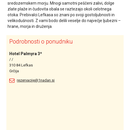
sredozemskem morju. Mnogi samotni peščeni zalivi, dolge
zlate plaže in čudovita obala se raztezajo okoli celotnega
otoka. Prebivalci Lefkasa so znani po svoji gostoljubnosti in
velikodušnosti. Z vami bodo delili veselje do največje ljubezni –
hrane, morja in druženja.
Podrobnosti o ponudniku
Hotel Palmyra 3*
/ /
310 84 Lefkas
Grčija
rezervacije@1nadan.si