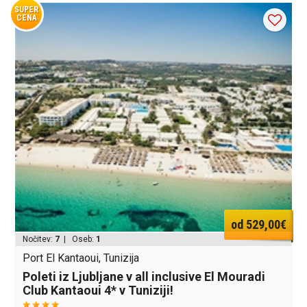
SUPER
CENA
od 529,00€
Nočitev:
7
| Oseb:
1
Port El Kantaoui, Tunizija
Poleti iz Ljubljane v all inclusive El Mouradi
Club Kantaoui 4* v Tuniziji!