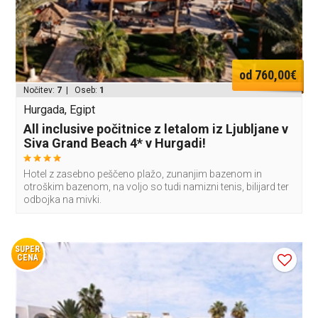
od 760,00€
Nočitev:
7
| Oseb:
1
Hurgada, Egipt
All inclusive počitnice z letalom iz Ljubljane v
Siva Grand Beach 4* v Hurgadi!
Hotel z zasebno peščeno plažo, zunanjim bazenom in
otroškim bazenom, na voljo so tudi namizni tenis, bilijard ter
odbojka na mivki.
SUPER
CENA