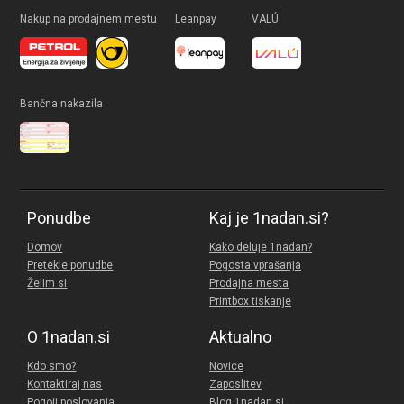
Nakup na prodajnem mestu
Leanpay
VALÚ
Bančna nakazila
Ponudbe
Kaj je 1nadan.si?
Domov
Kako deluje 1nadan?
Pretekle ponudbe
Pogosta vprašanja
Želim si
Prodajna mesta
Printbox tiskanje
O 1nadan.si
Aktualno
Kdo smo?
Novice
Kontaktiraj nas
Zaposlitev
Pogoji poslovanja
Blog 1nadan.si