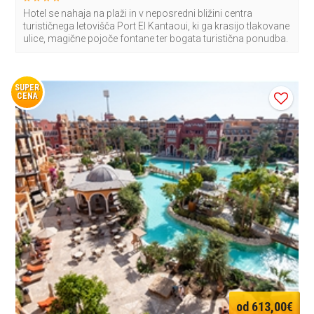
Hotel se nahaja na plaži in v neposredni bližini centra
turističnega letovišča Port El Kantaoui, ki ga krasijo tlakovane
ulice, magične pojoče fontane ter bogata turistična ponudba.
SUPER
CENA
od 613,00€