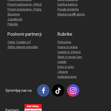
Pogoji poslovanja - Petrol
Darilna kartica
Pogoji poslovanja - Pošta
Povabi prijatelja
Slovenije
Mastercard® akcije
Zasebnost
Piškotki
Poslovni partnerji
Rubrike
Zakaj 1nadan.si?
Potovanja
Želite objaviti ponudbo
Hrana in pijača
Lepota in zdravje
Šport in prosti čas
Izdelki
Dom in avto
Zdravje
Izobraževanje
Spremljaj nas na:
Partnerji: