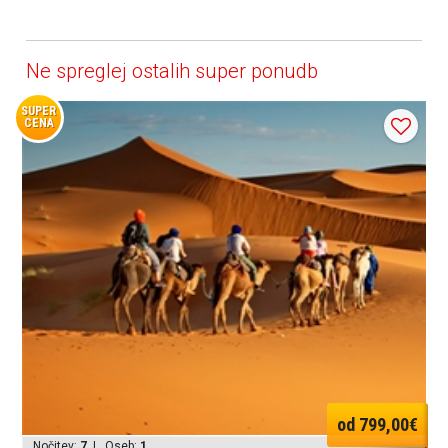
Ne spreglej ostalih super ponudb
SUPER
CENA
od 799,00€
Nočitev:
7
| Oseb:
1