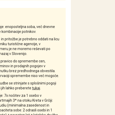
je: enoposteljna soba, več dnevne
e kombinacije potnikov.
in pritožbe je potrebno oddati na licu
iku turistične agencije, v
meru je ne moremo reševati po
azaj v Slovenijo.
i pravico do spremembe cen,
minov in prodajnih pogojev v
nutku brez predhodnega obvestila.
ervaciji spremembe niso več mogoče.
be se strinjate s splošnimi pogoji
i jih lahko preberete
tukaj
.
: 7x nočitev za 1 osebo v
tmajih 3* na otoku Kreta v Grčiji:
udiu (minimalna zasedenost in
citeta sobe: 2 odrasli osebi in 1