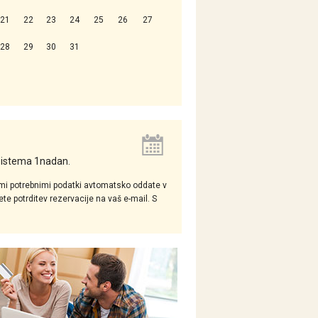
21
22
23
24
25
26
27
28
29
30
31
 sistema 1nadan.
mi potrebnimi podatki avtomatsko oddate v
e potrditev rezervacije na vaš e-mail. S