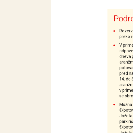
Podro
Rezerv
preko 
V prime
odpoved
dneva 
aranžm
potovan
pred n
14. do
aranžma
v prim
se obrn
Možna 
€/potov
Jožeta
parkiri
€/potov
Jožeta 