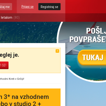
Prijavi se
ščaj me
Registriraj se
 letalom
(80)
X
glej je.
hodni Kreti v Grčiji!
ih 3* na vzhodnem
ebo v studio 2 +