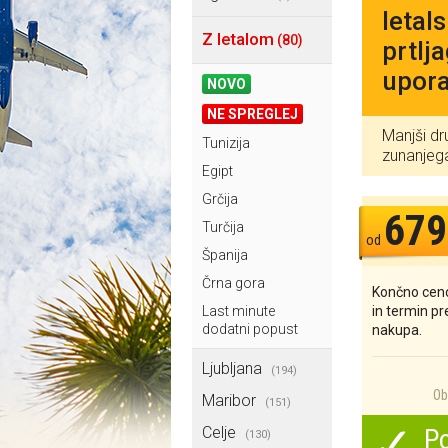
letal
Z letalom
(80)
prtlj
upora
NOVO
NE SPREGLEJ
Manjši dr
Tunizija
zunanjeg
Egipt
Grčija
679
Turčija
od
Španija
Črna gora
Končno ceno
in termin p
Last minute
dodatni popust
nakupa.
Ljubljana
(194)
Ob 
Maribor
(151)
✓
Celje
Po
(130)