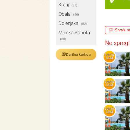
Kranj
(87)
Obala
(90)
Dolenjska
(82)
Shrani n
Murska Sobota
(80)
Ne spregl
🎁
Darilna kartica
SUPER
CENA
SUPER
CENA
SUPER
CENA