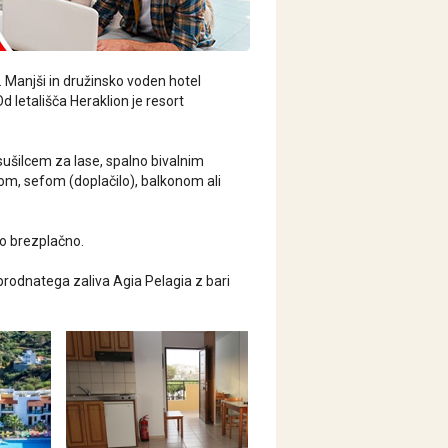
. Manjši in družinsko voden hotel
Od letališča Heraklion je resort
sušilcem za lase, spalno bivalnim
tom, sefom (doplačilo), balkonom ali
jo brezplačno.
prodnatega zaliva Agia Pelagia z bari