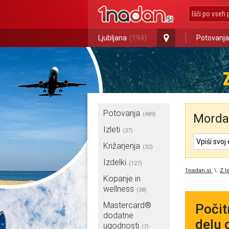
Ljubljana
(194)
Potovanja
Potovanja
(489)
Morda 
Izleti
(37)
Križarjenja
(32)
Izdelki
(127)
1nadan.si
\
Z l
Kopanje in
wellness
(38)
Mastercard®
Počit
dodatne
delu 
ugodnosti
(7)