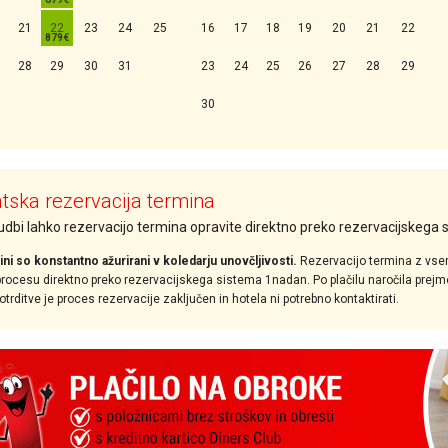
21
22
23
24
25
16
17
18
19
20
21
22
28
29
30
31
23
24
25
26
27
28
29
30
ska rezervacija termina
nudbi lahko rezervacijo termina opravite direktno preko rezervacijskega
ini so konstantno ažurirani v koledarju unovčljivosti.
Rezervacijo termina z vse
ocesu direktno preko rezervacijskega sistema 1nadan. Po plačilu naročila prejmet
rditve je proces rezervacije zaključen in hotela ni potrebno kontaktirati.