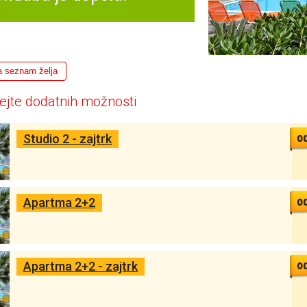
a seznam želja
ejte dodatnih možnosti
o
Studio 2 - zajtrk
o
Apartma 2+2
o
Apartma 2+2 - zajtrk