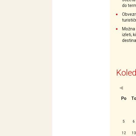
do term
Obvezna
turisti
Možna d
izleti,
destinac
Koled
<Prejšn
Po
T
5
6
12
13