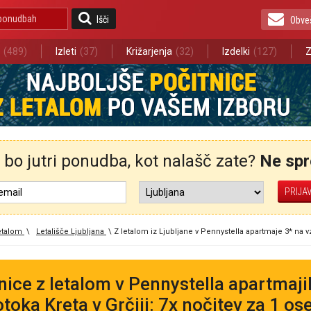
Išči
Obve
(489)
Izleti
(37)
Križarjenja
(32)
Izdelki
(127)
Z
bo jutri ponudba, kot nalašč zate?
Ne spre
etalom
\
Letališče Ljubljana
\
Z letalom iz Ljubljane v Pennystella apartmaje 3* na vz
nice z letalom v Pennystella apartmaj
otoka Kreta v Grčiji: 7x nočitev za 1 os