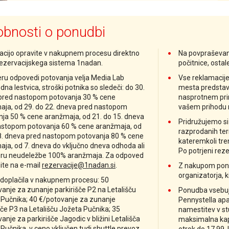
bnosti o ponudbi
acijo opravite v nakupnem procesu direktno
Na povpraševan
rezervacijskega sistema 1nadan.
počitnice, ostal
ru odpovedi potovanja velja Media Lab
Vse reklamacije 
na lestvica, stroški potnika so sledeči: do 30.
mesta predstavn
pred nastopom potovanja 30 % cene
nasprotnem pri
aja, od 29. do 22. dneva pred nastopom
vašem prihodu n
ja 50 % cene aranžmaja, od 21. do 15. dneva
Pridružujemo s
astopom potovanja 60 % cene aranžmaja, od
razprodanih ter
 8. dneva pred nastopom potovanja 80 % cene
kateremkoli tre
ja, od 7. dneva do vključno dneva odhoda ali
Po potrjeni rez
eru neudeležbe 100% aranžmaja. Za odpoved
ite na e-mail
rezervacije@1nadan.si
.
Z nakupom ponud
organizatorja, k
doplačila v nakupnem procesu: 50
anje za zunanje parkirišče P2 na Letališču
Ponudba vsebuje
 Pučnika; 40 €/potovanje za zunanje
Pennystella apar
šče P3 na Letališču Jožeta Pučnika
; 35
namestitev v st
anje za parkirišče Jagodic v bližini Letališča
maksimalna kapa
Pučnika, v ceno vključen tudi shuttle prevoz