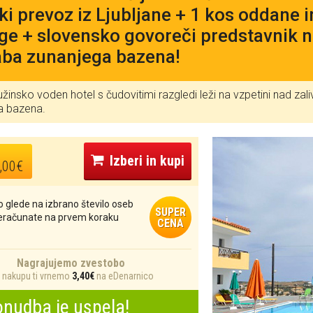
ski prevoz iz Ljubljane + 1 kos oddane 
age + slovensko govoreči predstavnik na
ba zunanjega bazena!
užinsko voden hotel s čudovitimi razgledi leži na vzpetini nad za
a bazena.
Izberi in kupi
,00€
 glede na izbrano število oseb
SUPER
reračunate na prvem koraku
CENA
Nagrajujemo zvestobo
nakupu ti vrnemo
3,40€
na eDenarnico
nudba je uspela!