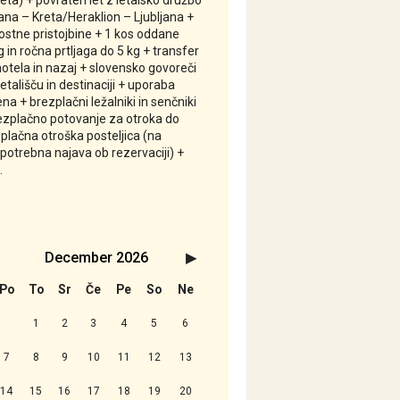
leta) + povraten let z letalsko družbo
jana – Kreta/Heraklion – Ljubljana +
nostne pristojbine + 1 kos oddane
g in ročna prtljaga do 5 kg + transfer
hotela in nazaj + slovensko govoreči
etališču in destinaciji + uporaba
a + brezplačni ležalniki in senčniki
ezplačno potovanje za otroka do
zplačna otroška posteljica (na
potrebna najava ob rezervaciji) +
.
December
2026
Naslednji>
Po
To
Sr
Če
Pe
So
Ne
1
2
3
4
5
6
7
8
9
10
11
12
13
14
15
16
17
18
19
20