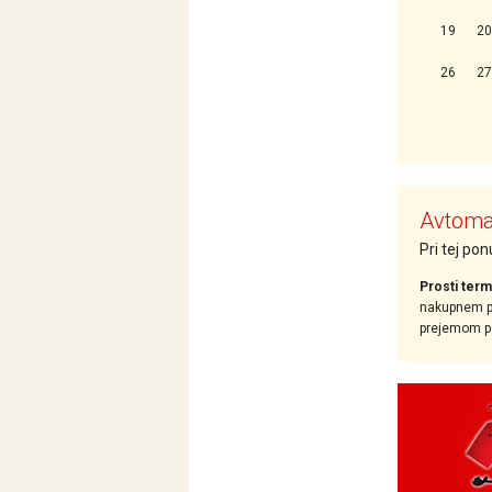
19
20
26
27
Avtomat
Pri tej po
Prosti term
nakupnem pr
prejemom pot