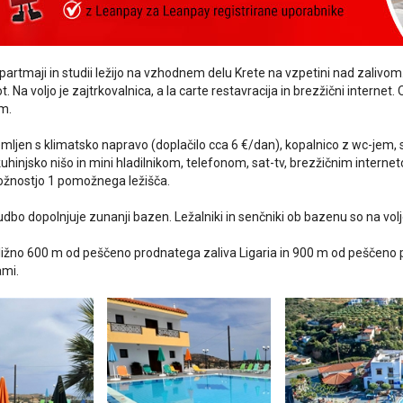
partmaji in studii ležijo na vzhodnem delu Krete
na vzpetini nad zalivom
. Na voljo je zajtrkovalnica, a la carte restavracija in brezžični internet. 
m.
emljen s klimatsko napravo (doplačilo cca 6 €/dan), kopalnico z wc-jem, 
uhinjsko nišo in mini hladilnikom, telefonom, sat-tv, brezžičnim interne
ožnostjo 1 pomožnega ležišča.
dbo dopolnjuje zunanji bazen. Ležalniki in senčniki ob bazenu so na vol
ibližno 600 m od peščeno prodnatega zaliva Ligaria in 900 m od peščeno 
ami.