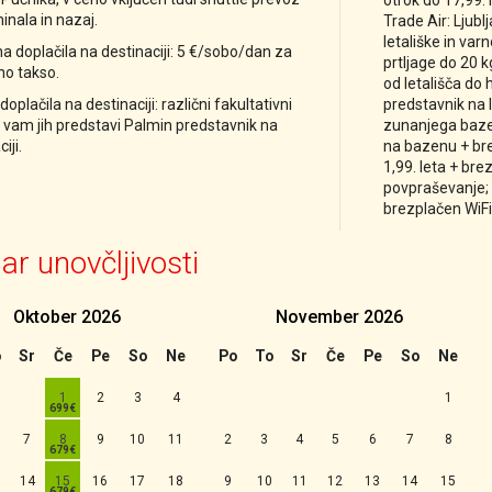
otrok do 17,99. 
inala in nazaj
.
Trade Air: Ljubl
letališke in var
 doplačila na destinaciji: 5 €/sobo/dan za
prtljage do 20 k
čno takso.
od letališča do 
oplačila na destinaciji: različni fakultativni
predstavnik na l
 ki vam jih predstavi Palmin predstavnik na
zunanjega bazen
iji.
na bazenu + br
1,99. leta + bre
povpraševanje; 
brezplačen WiFi
ar unovčljivosti
Oktober
2026
November
2026
ji
o
Sr
Če
Pe
So
Ne
Po
To
Sr
Če
Pe
So
Ne
1
2
3
4
1
7
8
9
10
11
2
3
4
5
6
7
8
14
15
16
17
18
9
10
11
12
13
14
15