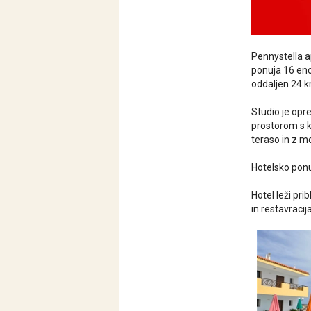
Pennystella
a
ponuja 16 enot
oddaljen 24 k
Studio je opr
prostorom s k
teraso in z m
Hotelsko ponu
Hotel leži pr
in restavracij