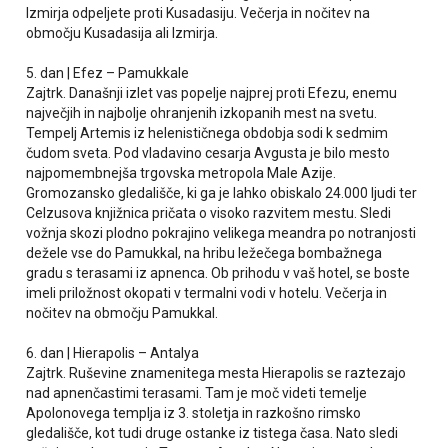
Izmirja odpeljete proti Kusadasiju. Večerja in nočitev na
območju Kusadasija ali Izmirja.
5. dan | Efez – Pamukkale
Zajtrk. Današnji izlet vas popelje najprej proti Efezu, enemu
največjih in najbolje ohranjenih izkopanih mest na svetu.
Tempelj Artemis iz helenističnega obdobja sodi k sedmim
čudom sveta. Pod vladavino cesarja Avgusta je bilo mesto
najpomembnejša trgovska metropola Male Azije.
Gromozansko gledališče, ki ga je lahko obiskalo 24.000 ljudi ter
Celzusova knjižnica pričata o visoko razvitem mestu. Sledi
vožnja skozi plodno pokrajino velikega meandra po notranjosti
dežele vse do Pamukkal, na hribu ležečega bombažnega
gradu s terasami iz apnenca. Ob prihodu v vaš hotel, se boste
imeli priložnost okopati v termalni vodi v hotelu. Večerja in
nočitev na območju Pamukkal.
6. dan | Hierapolis – Antalya
Zajtrk. Ruševine znamenitega mesta Hierapolis se raztezajo
nad apnenčastimi terasami. Tam je moč videti temelje
Apolonovega templja iz 3. stoletja in razkošno rimsko
gledališče, kot tudi druge ostanke iz tistega časa. Nato sledi