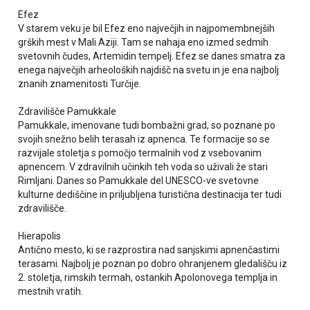
Efez
V starem veku je bil Efez eno največjih in najpomembnejših
grških mest v Mali Aziji. Tam se nahaja eno izmed sedmih
svetovnih čudes, Artemidin tempelj. Efez se danes smatra za
enega največjih arheoloških najdišč na svetu in je ena najbolj
znanih znamenitosti Turčije.
Zdravilišče Pamukkale
Pamukkale, imenovane tudi bombažni grad, so poznane po
svojih snežno belih terasah iz apnenca. Te formacije so se
razvijale stoletja s pomočjo termalnih vod z vsebovanim
apnencem. V zdravilnih učinkih teh voda so uživali že stari
Rimljani. Danes so Pamukkale del UNESCO-ve svetovne
kulturne dediščine in priljubljena turistična destinacija ter tudi
zdravilišče.
Hierapolis
Antično mesto, ki se razprostira nad sanjskimi apnenčastimi
terasami. Najbolj je poznan po dobro ohranjenem gledališču iz
2. stoletja, rimskih termah, ostankih Apolonovega templja in
mestnih vratih.