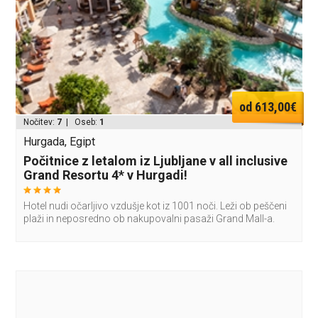
od 613,00€
Nočitev:
7
| Oseb:
1
Hurgada, Egipt
Počitnice z letalom iz Ljubljane v all inclusive
Grand Resortu 4* v Hurgadi!
Hotel nudi očarljivo vzdušje kot iz 1001 noči. Leži ob peščeni
plaži in neposredno ob nakupovalni pasaži Grand Mall-a.