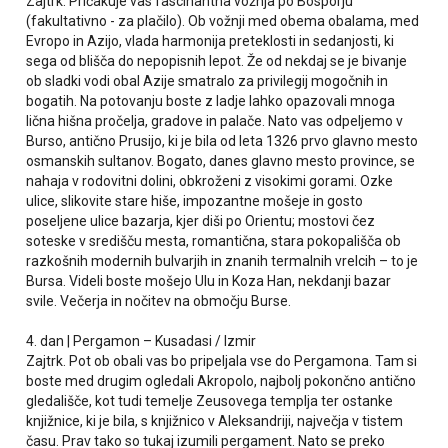
Zajtrk. Pričakuje vas fascinantna vožnja po Bosporju
(fakultativno - za plačilo). Ob vožnji med obema obalama, med
Evropo in Azijo, vlada harmonija preteklosti in sedanjosti, ki
sega od blišča do nepopisnih lepot. Že od nekdaj se je bivanje
ob sladki vodi obal Azije smatralo za privilegij mogočnih in
bogatih. Na potovanju boste z ladje lahko opazovali mnoga
lična hišna pročelja, gradove in palače. Nato vas odpeljemo v
Burso, antično Prusijo, ki je bila od leta 1326 prvo glavno mesto
osmanskih sultanov. Bogato, danes glavno mesto province, se
nahaja v rodovitni dolini, obkroženi z visokimi gorami. Ozke
ulice, slikovite stare hiše, impozantne mošeje in gosto
poseljene ulice bazarja, kjer diši po Orientu; mostovi čez
soteske v središču mesta, romantična, stara pokopališča ob
razkošnih modernih bulvarjih in znanih termalnih vrelcih – to je
Bursa. Videli boste mošejo Ulu in Koza Han, nekdanji bazar
svile. Večerja in nočitev na območju Burse.
4. dan | Pergamon – Kusadasi / Izmir
Zajtrk. Pot ob obali vas bo pripeljala vse do Pergamona. Tam si
boste med drugim ogledali Akropolo, najbolj pokončno antično
gledališče, kot tudi temelje Zeusovega templja ter ostanke
knjižnice, ki je bila, s knjižnico v Aleksandriji, največja v tistem
času. Prav tako so tukaj izumili pergament. Nato se preko