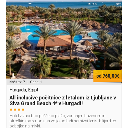
od 760,00€
Nočitev:
7
| Oseb:
1
Hurgada, Egipt
All inclusive počitnice z letalom iz Ljubljane v
Siva Grand Beach 4* v Hurgadi!
Hotel z zasebno peščeno plažo, zunanjim bazenom in
otroškim bazenom, na voljo so tudi namizni tenis, bilijard ter
odbojka na mivki.