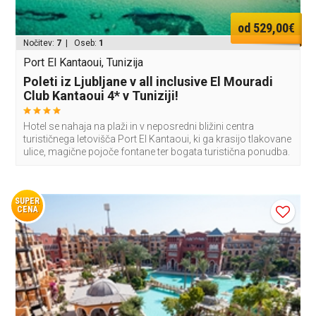
od 529,00€
Nočitev:
7
| Oseb:
1
Port El Kantaoui, Tunizija
Poleti iz Ljubljane v all inclusive El Mouradi
Club Kantaoui 4* v Tuniziji!
Hotel se nahaja na plaži in v neposredni bližini centra
turističnega letovišča Port El Kantaoui, ki ga krasijo tlakovane
ulice, magične pojoče fontane ter bogata turistična ponudba.
SUPER
CENA