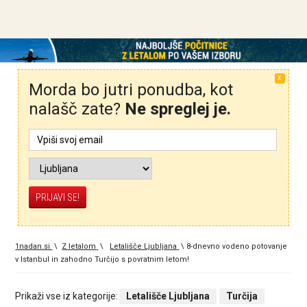
X
Morda bo jutri ponudba, kot
nalašč zate?
Ne spreglej je.
1nadan.si
\
Z letalom
\
Letališče Ljubljana
\
8-dnevno vodeno potovanje
v Istanbul in zahodno Turčijo s povratnim letom!
Prikaži vse iz kategorije:
Letališče Ljubljana
Turčija