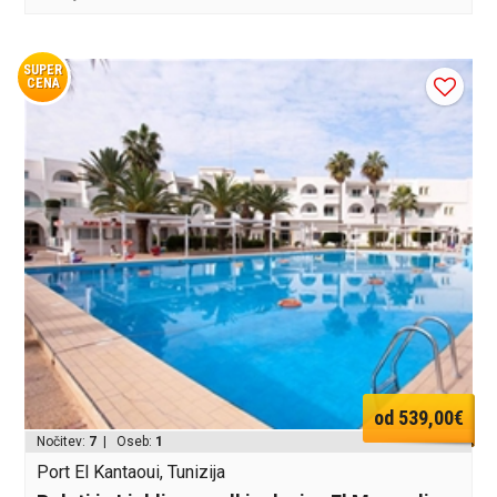
SUPER
CENA
od 539,00€
Nočitev:
7
| Oseb:
1
Port El Kantaoui, Tunizija