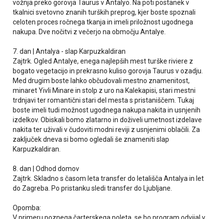
vožnja preko gorovja Taurus v Antalyo. Na poti postanek v
tkalnici svetovno znanih turških preprog, kjer boste spoznali
celoten proces ročnega tkanja in imeli priložnost ugodnega
nakupa. Dve nočitvi z večerjo na območju Antalye.
7. dan | Antalya - slap Karpuzkaldiran
Zajtrk. Ogled Antalye, enega najlepših mest turške riviere z
bogato vegetacijo in prekrasno kuliso gorovja Taurus v ozadju.
Med drugim boste lahko občudovali mestno znamenitost,
minaret Yivli Minare in stolp z uro na Kalekapisi, stari mestni
trdnjavi ter romantični stari del mesta s pristaniščem. Tukaj
boste imeli tudi možnost ugodnega nakupa nakita in usnjenih
izdelkov. Obiskali bomo zlatarno in doživeli umetnost izdelave
nakita ter uživali v čudoviti modni reviji z usnjenimi oblačili. Za
zaključek dneva si bomo ogledali še znameniti slap
Karpuzkaldiran.
8. dan | Odhod domov
Zajtrk. Skladno s časom leta transfer do letališča Antalya in let
do Zagreba. Po pristanku sledi transfer do Ljubljane.
Opomba:
V primeru poznega čarterskega poleta, se bo program odvijal v