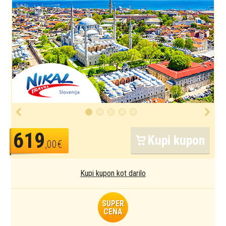
619
Kupi kupon
,00€
Kupi kupon kot darilo
SUPER
CENA