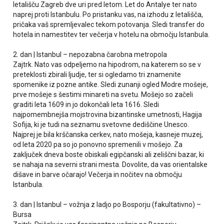
letališču Zagreb dve uri pred letom. Let do Antalye ter nato
naprej proti Istanbulu. Po pristanku vas, na izhodu z letališča,
pričaka vaš spremljevalec tekom potovanja. Sledi transfer do
hotela in namestitev ter večerja v hotelu na območju Istanbula.
2. dan | Istanbul – nepozabna čarobna metropola
Zajtrk. Nato vas odpeljemo na hipodrom, na katerem so se v
preteklosti zbirali ljudje, ter si ogledamo tri znamenite
spomenike iz pozne antike. Sledi zunanji ogled Modre mošeje,
prve mošeje s šestimi minareti na svetu. Mošejo so začeli
graditi leta 1609 in jo dokončali leta 1616. Sledi
najpomembnejša mojstrovina bizantinske umetnosti, Hagija
Sofija, ki je tudi na seznamu svetovne dediščine Unesco.
Najprej je bila krščanska cerkev, nato mošeja, kasneje muzej,
od leta 2020 pa so jo ponovno spremenili v mošejo. Za
zaključek dneva boste obiskali egipčanski ali zeliščni bazar, ki
se nahaja na severni strani mesta. Dovolite, da vas orientalske
dišave in barve očarajo! Večerja in nočitev na območju
Istanbula.
3. dan | Istanbul – vožnja z ladjo po Bosporju (fakultativno) –
Bursa