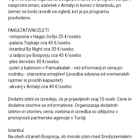
nasprotni smeri, začetek v Antalyi in konec v Istanbulu, pri
čemer se bodo izvedli vsi ogledi, kot je po programu
predvideno.
FAKULTATIVNI IZLETI
-vstopnina v Hagijo Sofijo 25 €/osebo
-palača Topkapi cca 45 €/osebo
-Istanbul By Night cca 30 €/osebo
-z ladjico po Bosporju cca 45 €/osebo
-ples dervišev 30 €/osebo
-polet z balonom v Pamukkalah - več informacij in cena pri
vodniku - starostna omejitev! (izvedba odvisna od vremenskih
razmer in prostih kapacitet)
-akvarij v Antalyi cca 40 €/osebo
Dodatni izleti se izvedejo, če je prijavljenih vsaj 10 oseb. Cene in
dodatne storitve so informativne. Organizacija dodatnih
izletov in storitev, cena, vsebina in izvedba so izključno v
pristojnosti partnerske agencije v Turčiji.
Istanbul
Na obeh straneh Bosporja, ob morski ožini med Sredozemskim