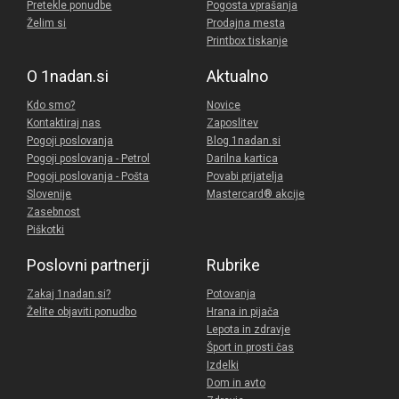
Pretekle ponudbe
Pogosta vprašanja
Želim si
Prodajna mesta
Printbox tiskanje
O 1nadan.si
Aktualno
Kdo smo?
Novice
Kontaktiraj nas
Zaposlitev
Pogoji poslovanja
Blog 1nadan.si
Pogoji poslovanja - Petrol
Darilna kartica
Pogoji poslovanja - Pošta
Povabi prijatelja
Slovenije
Mastercard® akcije
Zasebnost
Piškotki
Poslovni partnerji
Rubrike
Zakaj 1nadan.si?
Potovanja
Želite objaviti ponudbo
Hrana in pijača
Lepota in zdravje
Šport in prosti čas
Izdelki
Dom in avto