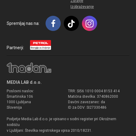
Zdravje
Izobraževanje
Spremljaj nas na:
Partnerji:
MEDIA LAB d.o.o.
Poslovni naslov:
TRR: SI56 1010 0004 8153 414
Šmartinska 106
Matična številka: 3740862000
1000 Ljubljana
Davčni zavezanec: da
Slovenija
ID za DDV: SI27330486
Podjetje Media Lab d.o.o. je vpisano v sodni register pri Okrožnem
sodišču
v Ljubljani: Številka registrskega vpisa 2010/18231.