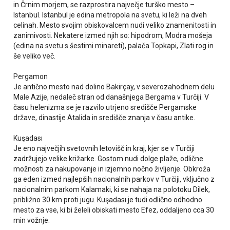
in Črnim morjem, se razprostira največje turško mesto –
Istanbul. Istanbul je edina metropola na svetu, ki leži na dveh
celinah. Mesto svojim obiskovalcem nudi veliko znamenitosti in
zanimivosti. Nekatere izmed njih so: hipodrom, Modra mošeja
(edina na svetu s šestimi minareti), palača Topkapi, Zlati rog in
še veliko več.
Pergamon
Je antično mesto nad dolino Bakirçay, v severozahodnem delu
Male Azije, nedaleč stran od današnjega Bergama v Turčiji. V
času helenizma se je razvilo utrjeno središče Pergamske
države, dinastije Atalida in središče znanja v času antike.
Kuşadası
Je eno največjih svetovnih letovišč in kraj, kjer se v Turčiji
zadržujejo velike križarke. Gostom nudi dolge plaže, odlične
možnosti za nakupovanje in izjemno nočno življenje. Obkroža
ga eden izmed najlepših nacionalnih parkov v Turčiji, vključno z
nacionalnim parkom Kalamaki, ki se nahaja na polotoku Dilek,
približno 30 km proti jugu. Kuşadası je tudi odlično odhodno
mesto za vse, ki bi želeli obiskati mesto Efez, oddaljeno cca 30
min vožnje.