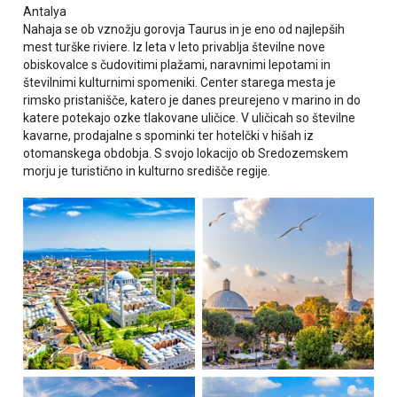
Antalya
Nahaja se ob vznožju gorovja Taurus in je eno od najlepših
mest turške riviere. Iz leta v leto privablja številne nove
obiskovalce s čudovitimi plažami, naravnimi lepotami in
številnimi kulturnimi spomeniki. Center starega mesta je
rimsko pristanišče, katero je danes preurejeno v marino in do
katere potekajo ozke tlakovane uličice. V uličicah so številne
kavarne, prodajalne s spominki ter hotelčki v hišah iz
otomanskega obdobja. S svojo lokacijo ob Sredozemskem
morju je turistično in kulturno središče regije.