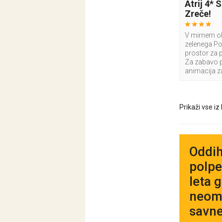
Atrij 4*
Zreče!
V mirnem ok
zelenega Po
prostor za 
Za zabavo 
animacija za
Prikaži vse iz
Oddih
polpe
leta 
neome
savne