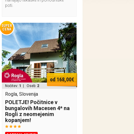
nahajajo tekaške in pohodniške
poti.
SUPER
CENA
od 168,00€
Nočitev:
1
| Oseb:
2
Rogla, Slovenija
POLETJE! Počitnice v
bungalovih Macesen 4* na
Rogli z neomejenim
kopanjem!