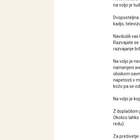
na voljo je tu
Dvoposteljna 
kadjo, televizo
Navdušili vas 
Razvajate se l
razvajanje br
Na voljo je n
namenjeni wel
obiskom savn b
napetosti v m
kožo pa se od
Na voljo je k
Z doplačilom 
Okolico lahko
redu).
Za preživetje