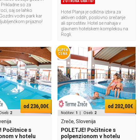
2 OTROKA GRATIS!
. Prikladne so za
roci, saj se lahko
Hotel Planja je odlična izbira za
 Gozdni vodni park kar
aktiven oddih, poslovno srečanje
ljubljenčkom prijazno!
ali sprostitev. Hotel se nahaja v
glavnem hotelskem kompleksu na
Rogli.
SUPER
CENA
od 236,00€
od 202,00€
Oseb:
2
Nočitev:
1
| Oseb:
2
venija
Zreče, Slovenija
 Počitnice s
POLETJE! Počitnice s
onom v hotelu
polpenzionom v hotelu