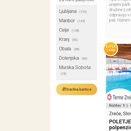
urejeni park
družine z ot
Ljubljana
(192)
odpravijo v
Maribor
peš. Hišnim 
(149)
Celje
(128)
Kranj
(85)
SUPER
Obala
(88)
CENA
Dolenjska
(80)
Murska Sobota
(78)
🎁
Darilna kartica
Nočitev:
1
| 
Zreče, Slo
POLETJE!
polpenzi