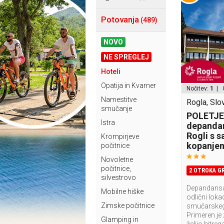
Potovanja
(489)
NOVO
NE SPREGLEJ
Hoteli
Opatija in Kvarner
Nočitev:
1
| 
Namestitve
Rogla, Slo
smučanje
POLETJE!
Istra
depandan
Rogli s 
Krompirjeve
kopanje
počitnice
Novoletne
počitnice,
2 OTROKA GR
silvestrovo
Depandansa 
Mobilne hiške
odlični lokac
Zimske počitnice
smučarskeg
Primeren je z
Glamping in