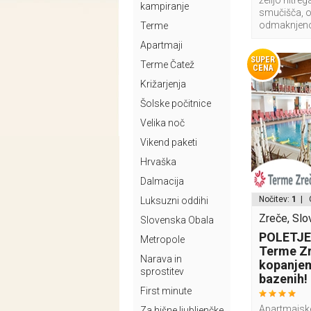
želijo hitre
kampiranje
smučišča, 
odmaknjenos
Terme
Apartmaji
SUPER
Terme Čatež
CENA
Križarjenja
Šolske počitnice
Velika noč
Vikend paketi
Hrvaška
Dalmacija
Nočitev:
1
| 
Luksuzni oddihi
Zreče, Slo
Slovenska Obala
POLETJE! 
Metropole
Terme Zr
Narava in
kopanjem
sprostitev
bazenih!
First minute
Apartmajske
Za hišne ljubljenčke