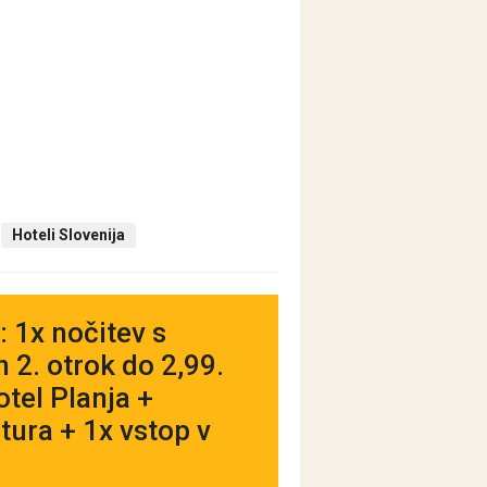
Hoteli Slovenija
: 1x nočitev s
 2. otrok do 2,99.
tel Planja +
ura + 1x vstop v