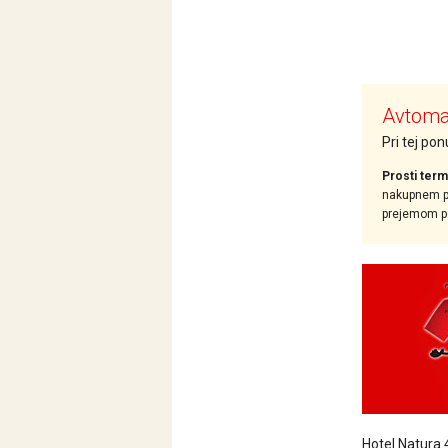
Avtomat
Pri tej po
Prosti term
nakupnem pr
prejemom pot
Hotel Natura 