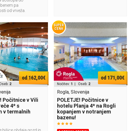
ga dostopa do
obenem pa
ti od vrveža.
SUPER
CENA
od 162,00€
od 171,00€
Oseb:
2
Nočitev:
1
| Oseb:
2
venija
Rogla, Slovenija
Počitnice v Vili
POLETJE! Počitnice v
eče 4* s
hotelu Planja 4* na Rogli
 v termalnih
kopanjem v notranjem
bazenu!
 hišice obdaja gozd in