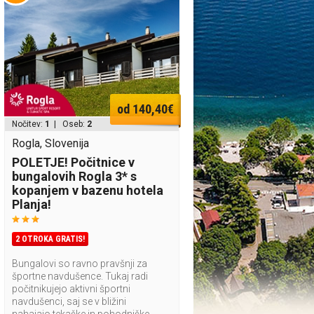
od 140,40€
Nočitev:
1
| Oseb:
2
Rogla, Slovenija
POLETJE! Počitnice v
bungalovih Rogla 3* s
kopanjem v bazenu hotela
Planja!
2 OTROKA GRATIS!
Bungalovi so ravno pravšnji za
športne navdušence. Tukaj radi
počitnikujejo aktivni športni
navdušenci, saj se v bližini