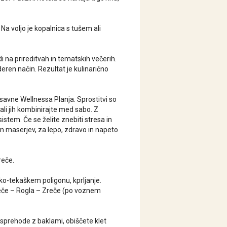
 voljo je kopalnica s tušem ali
udi na prireditvah in tematskih večerih.
oderen način. Rezultat je kulinarično
 savne Wellnessa Planja. Sprostitvi so
li jih kombinirajte med sabo. Z
istem. Če se želite znebiti stresa in
n maserjev, za lepo, zdravo in napeto
reče.
o-tekaškem poligonu, kprljanje.
 Zreče – Rogla – Zreče (po voznem
 sprehode z baklami, obiščete klet