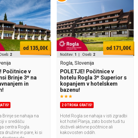
od 135,00€
od 171,00€
Oseb:
2
Nočitev:
1
| Oseb:
2
venija
Rogla, Slovenija
 Počitnice v
POLETJE! Počitnice v
si Brinje 3* na
hotelu Rogla 3* Superior s
savnanjem in
kopanjem v hotelskem
m!
bazenu!
ATIS!
2 OTROKA GRATIS!
Brinje se nahaja na
Hotel Rogla se nahaja v isti zgradbi
iji v središču
kot hotel Planja, zato boste tudi tu
a centra Rogla.
doživeli aktivne počitnice ali
a družine in pare, ki si
kakovosten oddih.