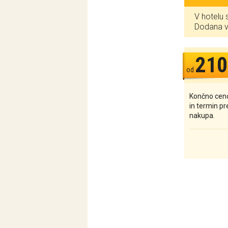
V hotelu 
Dodana v
210
od
Končno ceno
in termin p
nakupa.