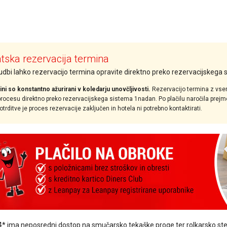
ska rezervacija termina
nudbi lahko rezervacijo termina opravite direktno preko rezervacijskega
ini so konstantno ažurirani v koledarju unovčljivosti.
Rezervacijo termina z vse
ocesu direktno preko rezervacijskega sistema 1nadan. Po plačilu naročila prejmet
rditve je proces rezervacije zaključen in hotela ni potrebno kontaktirati.
4* ima neposredni dostop na smučarsko tekaške proge ter rolkarsko stezo