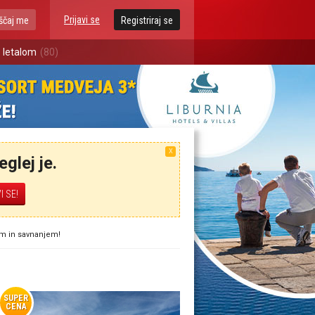
Prijavi se
ščaj me
Registriraj se
 letalom
(80)
X
glej je.
em in savnanjem!
SUPER
CENA