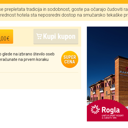
se prepletata tradicija in sodobnost, goste pa očarajo čudoviti raz
rednost hotela sta neposredni dostop na smučarsko tekaške pro
Kupi kupon
,00€
 glede na izbrano število oseb
SUPER
reračunate na prvem koraku
CENA