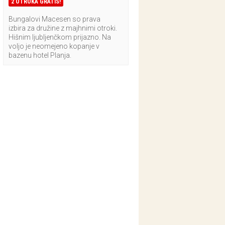
2 OTROKA GRATIS!
Bungalovi Macesen so prava
izbira za družine z majhnimi otroki.
Hišnim ljubljenčkom prijazno. Na
voljo je neomejeno kopanje v
bazenu hotel Planja.