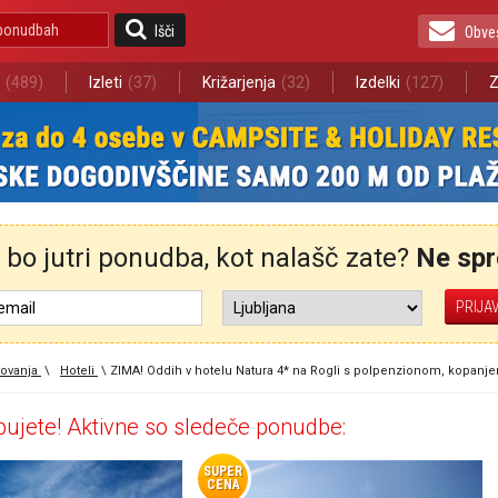
Išči
Obve
(489)
Izleti
(37)
Križarjenja
(32)
Izdelki
(127)
Z
bo jutri ponudba, kot nalašč zate?
Ne spre
ovanja
\
Hoteli
\
ZIMA! Oddih v hotelu Natura 4* na Rogli s polpenzionom, kopanj
ujete! Aktivne so sledeče ponudbe:
SUPER
CENA