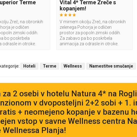
 Superior Terme
Vital 4* Terme Zreče s
kopanjem!
olju Zreč, na obronkih
V mirnem okolju Zreč, na obronkih
horja je odličen
zelenega Pohorja je odličen
popoln zimski oddih.
prostor za popoln zimski oddih.
pa bo poskrbela
Za zabavo pa bo poskrbela
 odrasle in otroke.
animacija za odrasle in otroke.
 kategorije:
Hoteli
Terme
Wellness
Namestitve smučanje
 za 2 osebi v hotelu Natura 4* na Rogli
nzionom v dvoposteljni 2+2 sobi + 1. in
gratis + neomejeno kopanje v bazenu ho
jen vstop v savne Wellness centra Nat
 Wellnessa Planja!