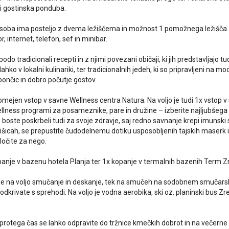
di gostinska ponduba.
soba ima posteljo z dvema ležiščema in možnost 1 pomožnega ležišča. Na
r, internet, telefon, sef in minibar.
bodo tradicionali recepti in z njimi povezani običaji, ki jih predstavljajo t
ahko v lokalni kulinariki, ter tradicionalnih jedeh, ki so pripravljeni na m
bončic in dobro počutje gostov.
eomejen vstop v savne Wellness centra Natura. Na voljo je tudi 1x vstop v
lness programi za posameznike, pare in družine – izberite najljubšega a
oste poskrbeli tudi za svoje zdravje, saj redno savnanje krepi imunski s
išicah, se prepustite čudodelnemu dotiku usposobljenih tajskih maserk i
ločite za nego.
opanje v bazenu hotela Planja ter 1x kopanje v termalnih bazenih Term Z
je na voljo smučanje in deskanje, tek na smučeh na sodobnem smučarsk
 odkrivate s sprehodi. Na voljo je vodna aerobika, ski oz. planinski bus
 protega čas se lahko odpravite do tržnice kmečkih dobrot in na večerne