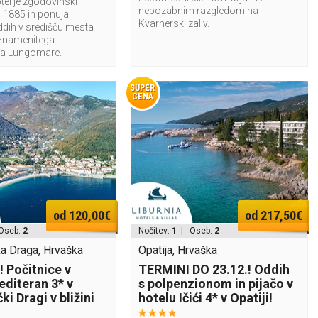
tel je zgodovinski
nepozabnim razgledom na
ta 1885 in ponuja
Kvarnerski zaliv.
dih v središču mesta
 znamenitega
ča Lungomare.
SUPER
CENA
od 120,00€
od 217,50€
Oseb:
2
Nočitev:
1
| Oseb:
2
a Draga, Hrvaška
Opatija, Hrvaška
 Počitnice v
TERMINI DO 23.12.! Oddih
editeran 3* v
s polpenzionom in pijačo v
i Dragi v bližini
hotelu Ičići 4* v Opatiji!