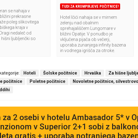
TUDI ZA KROMPIRJEVE POČITNICE!
eran se nahaja v
ližini prekrasne
Hotel Ičići nahaja se v mirnem
aže poleg slikovitega
zelenju nad obalnim
biškega kraja v
sprehajališčem Lungomare v
Dragi nedaleč od
bližini Opatije. V ponudbo je
 hišni ljubljenčki so
vključena pijača ob večerji,
uporaba zunanjega infinity bazena
in vodnega igrišča za otroke.
 kategorije:
Hoteli
Šolske počitnice
Hrvaška
Za hišne ljubl
e počitnice
Poletne počitnice
Novoletne počitnice, silvestrov
ddihi
 za 2 osebi v hotelu Ambasador 5* v Opa
nzionom v Superior 2+1 sobi z balkon
 leta gratis + uporaba notranjega baz