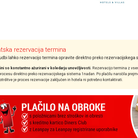
ska rezervacija termina
nudbi lahko rezervacijo termina opravite direktno preko rezervacijskega
ini so konstantno ažurirani v koledarju unovčljivosti.
Rezervacijo termina z vse
ocesu direktno preko rezervacijskega sistema 1nadan. Po plačilu naročila prejmet
rditve je proces rezervacije zaključen in hotela ni potrebno kontaktirati.