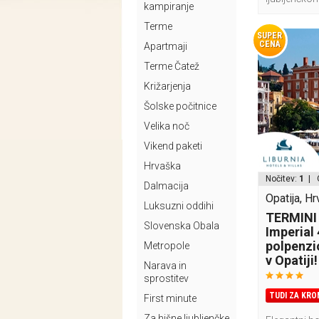
kampiranje
Terme
SUPER
CENA
Apartmaji
Terme Čatež
Križarjenja
Šolske počitnice
Velika noč
Vikend paketi
Hrvaška
Nočitev:
1
| 
Dalmacija
Opatija, H
Luksuzni oddihi
TERMINI 
Slovenska Obala
Imperial 
polpenzi
Metropole
v Opatiji!
Narava in
sprostitev
TUDI ZA KRO
First minute
Za hišne ljubljenčke