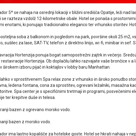
r 5* se nahaja na osrednji lokaciji v bližini središča Opatije, leži nad 
 se razteza vzdolž 12-kilometrske obale. Hotel se ponaša s prostornimi
i enotami, ki ponujajo tradicionalno eleganco ter vrhunsko storitev. Hot
osteljna soba z balkonom in pogledom na park, površine okoli 25 m2, vseb
o, sušilec za lase, SAT-TV, telefon z direktno linijo, wi-fi, minibar in sef.
avracija Hortenzija ponuja bogat samopostrežni zajtrk in večerjo. Sredoz
e restavracije Hortenzija. Ob doplačilu lahko razvajate vaše brončice v a l
 v širokem izboru pijač in koktajlov v lobby baru Manhattan.
lahko v sprostitvenem Spa relax zone z vrhunsko in široko ponudbo stori
avna, ledena fontana, cona za sprostitev, ogrevani ležalniki, masažna ka
oritve. Spa center je s specifičnimi tretmaji in programi, posvečenimi
e ter krepitve duše in telesa.
otranji bazen z ogrevano morsko vodo.
unanji bazen z morsko vodo.
or ima lastno kopališče za hotelske goste. Hotel se hkrati nahaja v nep