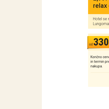
relax
Hotel se 
Lungomare
330
od
Končno ceno
in termin p
nakupa.