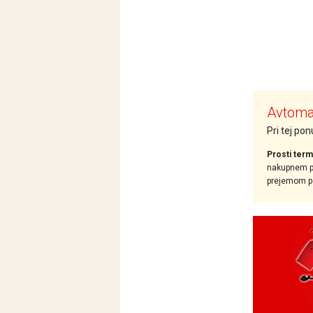
Avtomat
Pri tej po
Prosti term
nakupnem pr
prejemom pot