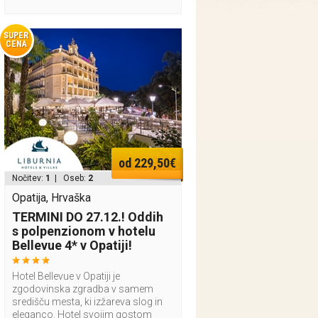
SUPER
CENA
od 229,50€
Nočitev:
1
| Oseb:
2
Opatija, Hrvaška
TERMINI DO 27.12.! Oddih
s polpenzionom v hotelu
Bellevue 4* v Opatiji!
Hotel Bellevue v Opatiji je
zgodovinska zgradba v samem
središču mesta, ki izžareva slog in
eleganco. Hotel svojim gostom