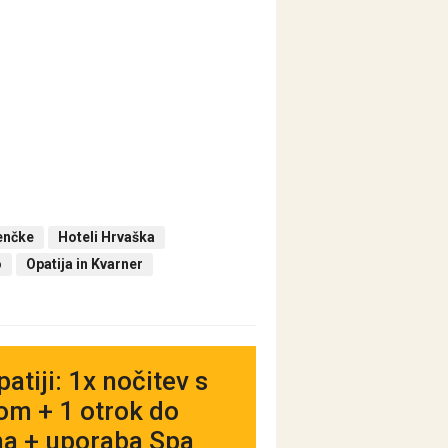
jenčke
Hoteli Hrvaška
o
Opatija in Kvarner
tiji: 1x nočitev s
om + 1 otrok do
ena + uporaba Spa