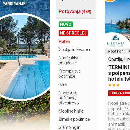
Potovanja
(489)
NOVO
NE SPREGLEJ
Hoteli
Opatija in Kvarner
Nočitev:
1
| 
Namestitve
Opatija, H
smučanje
TERMINI 
Krompirjeve
s polpen
počitnice
hotelu Ist
Istra
Novoletne
TUDI ZA KRO
počitnice,
silvestrovo
Hotel Istra
dopustniško 
Mobilne hiške
hotelska pla
boste zabava
Zimske počitnice
animaciji. H
Glamping in
ljubljenčko