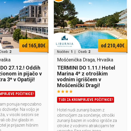
od 165,80€
od 210,40€
Oseb:
2
Nočitev:
1
| Oseb:
2
rvaška
Mošćenička Draga, Hrvaška
DO 27.12.! Oddih
TERMINI DO 1.11.! Hotel
zionom in pijačo v
Marina 4* z otroškim
ra 3* v Opatiji!
vodnim igriščem v
Mošćenički Dragi!
MPIRJEVE POČITNICE!
TUDI ZA KROMPIRJEVE POČITNICE!
 vam ponuja nepozabno
doživetje. Na voljo je
Hotel nudi zunanji bazen z
ža, v visoki sezoni se
območjem za sončenje, otroški
li ob živi glasbi in
zunanji bazen in vodno igrišče za
otel je prijazen hišnim
otroke z vodnimi atrakcijami ter
m.