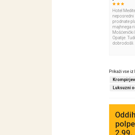
Hotel Medit
neposredni b
prodnate pl
majhnega ri
Mošćenički 
Opatije. Tudi
dobrodošli.
Prikaži vse iz
Krompirjev
Luksuzni o
Oddih
polpe
2,99.