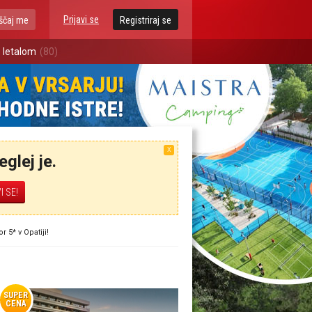
Prijavi se
ščaj me
Registriraj se
 letalom
(80)
X
glej je.
5* v Opatiji!
SUPER
CENA