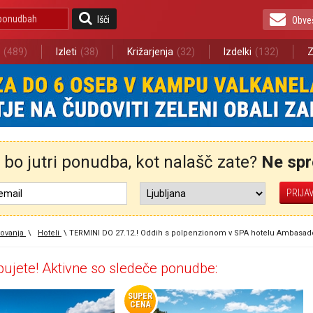
Išči
Obve
(489)
Izleti
(38)
Križarjenja
(32)
Izdelki
(132)
Z
bo jutri ponudba, kot nalašč zate?
Ne spre
ovanja
\
Hoteli
\
TERMINI DO 27.12.! Oddih s polpenzionom v SPA hotelu Ambasador 
ujete! Aktivne so sledeče ponudbe:
SUPER
CENA