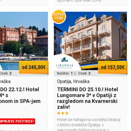
uporabo Spa relax zone.
SUPER
CENA
od 240,00€
od 157,50€
Oseb:
2
Nočitev:
1
| Oseb:
2
rvaška
Opatija, Hrvaška
DO 22.12.! Hotel
TERMINI DO 25.10.! Hotel
4* s
Lungomare 3* v Opatiji z
onom in SPA-jem
razgledom na Kvarnerski
zaliv!
Hotel se nahaja na osrednji lokaciji
MPIRJEVE POČITNICE!
v bližini središča Opatije, v
neposredni bližine morja in z