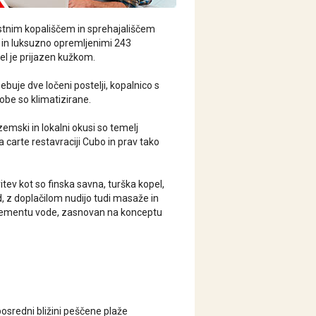
lastnim kopališčem in sprehajališčem
 in luksuzno opremljenimi 243
el je prijazen kužkom.
uje dve ločeni postelji, kopalnico s
 Sobe so klimatizirane.
emski in lokalni okusi so temelj
a carte restavraciji Cubo in prav tako
tev kot so finska savna, turška kopel,
d, z doplačilom nudijo tudi masaže in
 elementu vode, zasnovan na konceptu
osredni bližini peščene plaže