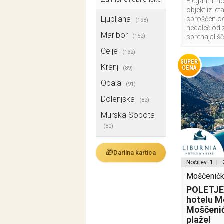
Elegantni ho
objekt iz le
Ljubljana
sproščen od
(198)
nedaleč od
Maribor
(152)
sprehajališ
Celje
(132)
SUPER
Kranj
CENA
(89)
Obala
(91)
Dolenjska
(82)
Murska Sobota
(80)
🎁
Darilna kartica
Nočitev:
1
| 
Moščenićk
POLETJE!
hotelu M
Moščenićk
plaže!