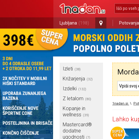
Ljubljana
(198)
Potovanja
Izleti
(38)
Morda 
Križarjenja
(32)
Izdelki
(132)
Z letalom
(80)
1nadan.si
\
Pot
Kopanje in
wellness
(39)
Lahko kup
Mastercard®
dodatne
SUPER
CENA
ugodnosti
(7)