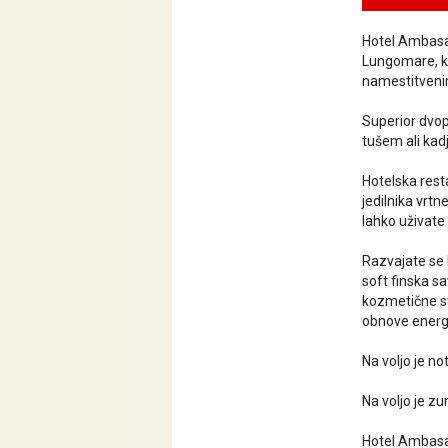
Hotel Ambasado
Lungomare, ki
namestitvenim
Superior dvop
tušem ali kadj
Hotelska rest
jedilnika vrtn
lahko uživate
Razvajate se 
soft finska s
kozmetične st
obnove energij
Na voljo je n
Na voljo je z
Hotel Ambasad