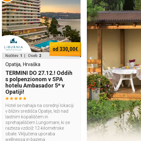
od 330,00€
Nočitev:
1
| Oseb:
2
Opatija, Hrvaška
TERMINI DO 27.12.! Oddih
s polpenzionom v SPA
hotelu Ambasador 5* v
Opatiji!
Hotel se nahaja na osrednji lokaciji
v bližini središča Opatije, leži nad
lastnim kopališčem in
sprehajališčem Lungomare, ki se
razteza vzdolž 12-kilometrske
obale. Vključena uporaba
wellnessa in bazena.