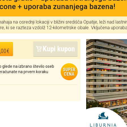
 cone + uporaba zunanjega bazena!
nahaja na osrednji lokaciji v bližini središča Opatije, leži nad las
, ki se razteza vzdolž 12-kilometrske obale. Vključena uporaba
Kupi kupon
,00€
 glede na izbrano število oseb
SUPER
reračunate na prvem koraku
CENA