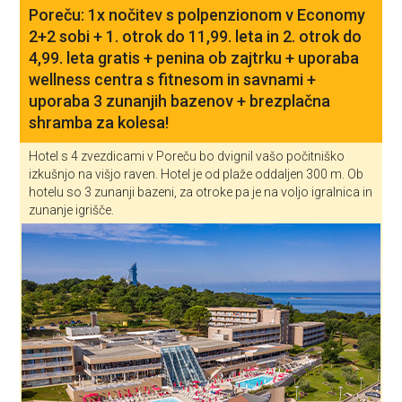
Poreču: 1x nočitev s polpenzionom v Economy
2+2 sobi + 1. otrok do 11,99. leta in 2. otrok do
4,99. leta gratis + penina ob zajtrku + uporaba
wellness centra s fitnesom in savnami +
uporaba 3 zunanjih bazenov + brezplačna
shramba za kolesa!
Hotel s 4 zvezdicami v Poreču bo dvignil vašo počitniško
izkušnjo na višjo raven. Hotel je od plaže oddaljen 300 m. Ob
hotelu so 3 zunanji bazeni, za otroke pa je na voljo igralnica in
zunanje igrišče.