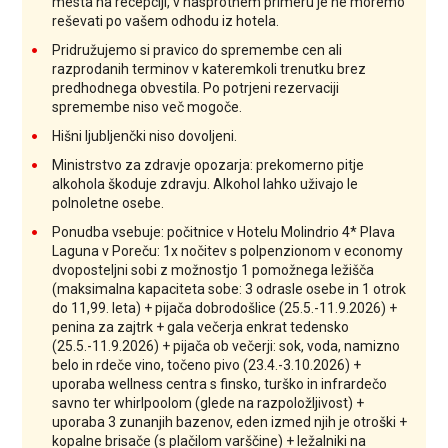
mesta na recepciji, v nasprotnem primeru je ne moremo
reševati po vašem odhodu iz hotela.
Pridružujemo si pravico do spremembe cen ali
razprodanih terminov v kateremkoli trenutku brez
predhodnega obvestila. Po potrjeni rezervaciji
spremembe niso več mogoče.
Hišni ljubljenčki niso dovoljeni.
Ministrstvo za zdravje opozarja: prekomerno pitje
alkohola škoduje zdravju. Alkohol lahko uživajo le
polnoletne osebe.
Ponudba vsebuje: počitnice v Hotelu Molindrio 4* Plava
Laguna v Poreču: 1x nočitev s polpenzionom v economy
dvoposteljni sobi z možnostjo 1 pomožnega ležišča
(maksimalna kapaciteta sobe: 3 odrasle osebe in 1 otrok
do 11,99. leta) + pijača dobrodošlice (25.5.-11.9.2026) +
penina za zajtrk + gala večerja enkrat tedensko
(25.5.-11.9.2026) + pijača ob večerji: sok, voda, namizno
belo in rdeče vino, točeno pivo (23.4.-3.10.2026) +
uporaba wellness centra s finsko, turško in infrardečo
savno ter whirlpoolom (glede na razpoložljivost) +
uporaba 3 zunanjih bazenov, eden izmed njih je otroški +
kopalne brisače (s plačilom varščine) + ležalniki na