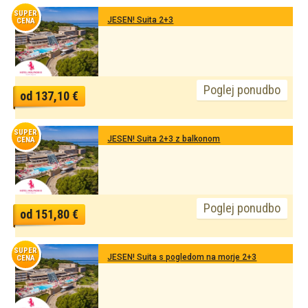
SUPER
JESEN! Suita 2+3
CENA
Poglej ponudbo
od 137,10 €
SUPER
JESEN! Suita 2+3 z balkonom
CENA
Poglej ponudbo
od 151,80 €
SUPER
JESEN! Suita s pogledom na morje 2+3
CENA