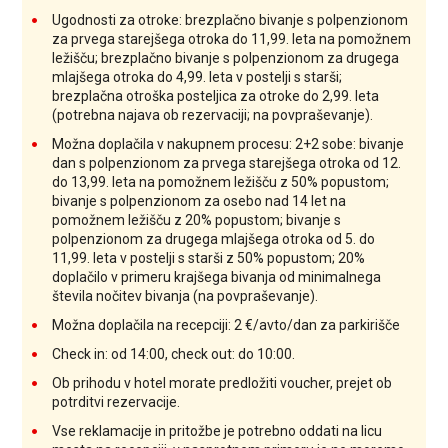
Ugodnosti za otroke: brezplačno bivanje s polpenzionom
za prvega starejšega otroka do 11,99. leta na pomožnem
ležišču; brezplačno bivanje s polpenzionom za drugega
mlajšega otroka do 4,99. leta v postelji s starši;
brezplačna otroška posteljica za otroke do 2,99. leta
(potrebna najava ob rezervaciji; na povpraševanje).
Možna doplačila v nakupnem procesu: 2+2 sobe: bivanje
dan s polpenzionom za prvega starejšega otroka od 12.
do 13,99. leta na pomožnem ležišču z 50% popustom;
bivanje s polpenzionom za osebo nad 14 let na
pomožnem ležišču z 20% popustom; bivanje s
polpenzionom za drugega mlajšega otroka od 5. do
11,99. leta v postelji s starši z 50% popustom; 20%
doplačilo v primeru krajšega bivanja od minimalnega
števila nočitev bivanja (na povpraševanje).
Možna doplačila na recepciji: 2 €/avto/dan za parkirišče
Check in: od 14:00, check out: do 10:00.
Ob prihodu v hotel morate predložiti voucher, prejet ob
potrditvi rezervacije.
Vse reklamacije in pritožbe je potrebno oddati na licu