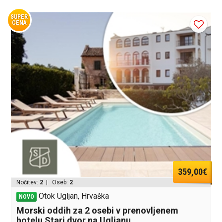
SUPER
CENA
359,00€
Nočitev:
2
| Oseb:
2
Otok Ugljan, Hrvaška
NOVO
Morski oddih za 2 osebi v prenovljenem
hotelu Stari dvor na Ugljanu