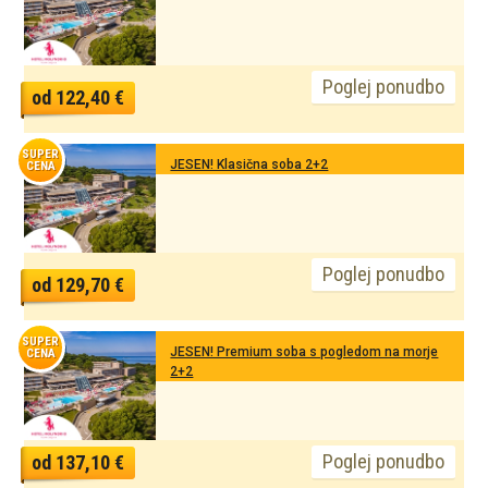
Poglej ponudbo
od 122,40 €
SUPER
JESEN! Klasična soba 2+2
CENA
Poglej ponudbo
od 129,70 €
SUPER
JESEN! Premium soba s pogledom na morje
CENA
2+2
Poglej ponudbo
od 137,10 €