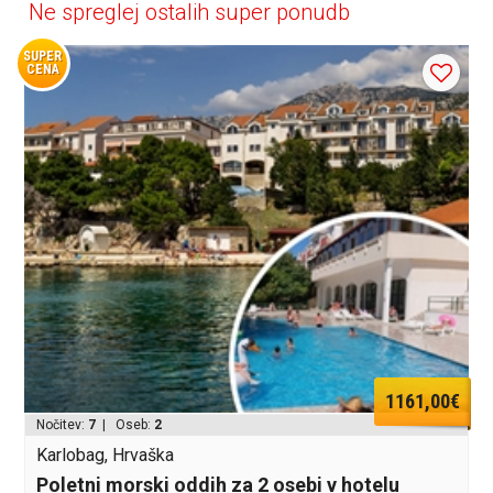
Ne spreglej ostalih super ponudb
SUPER
CENA
1161,00€
Nočitev:
7
| Oseb:
2
Karlobag, Hrvaška
Poletni morski oddih za 2 osebi v hotelu