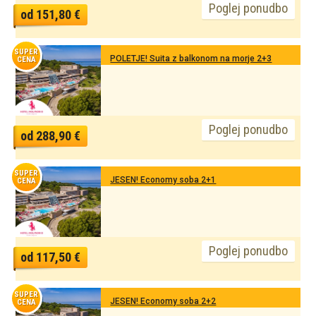
Poglej ponudbo
od 151,80 €
SUPER
POLETJE! Suita z balkonom na morje 2+3
CENA
Poglej ponudbo
od 288,90 €
SUPER
JESEN! Economy soba 2+1
CENA
Poglej ponudbo
od 117,50 €
SUPER
JESEN! Economy soba 2+2
CENA