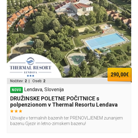
290,00€
Nočitev:
2
| Oseb:
2
Lendava, Slovenija
NOVO
DRUŽINSKE POLETNE POČITNICE s
polpenzionom v Thermal Resortu Lendava
Uživajte v termalnih bazenih ter PRENOVLJENEM zunanjem
bazenu Gjezir in letno-zimskem bazenu!