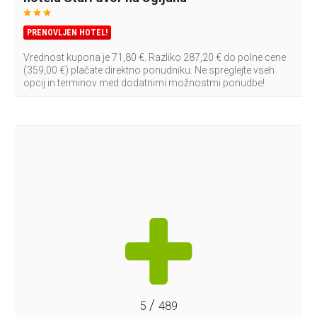
PRENOVLJEN HOTEL!
Vrednost kupona je 71,80 €. Razliko 287,20 € do polne cene
(359,00 €) plačate direktno ponudniku. Ne spreglejte vseh
opcij in terminov med dodatnimi možnostmi ponudbe!
/
5
489