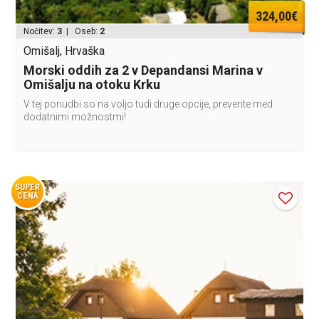
324,00€
Nočitev:
3
| Oseb:
2
Omišalj, Hrvaška
Morski oddih za 2 v Depandansi Marina v
Omišalju na otoku Krku
V tej ponudbi so na voljo tudi druge opcije, preverite med
dodatnimi možnostmi!
SUPER
CENA