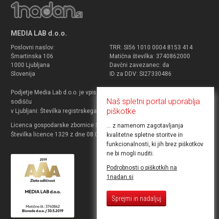
MEDIA LAB d.o.o.
Poslovni naslov:
TRR: SI56 1010 0004 8153 414
Šmartinska 106
Matična številka: 3740862000
1000 Ljubljana
Davčni zavezanec: da
Slovenija
ID za DDV: SI27330486
Podjetje Media Lab d.o.o. je vpisano v sodni register pri Okrožnem
Naš spletni portal uporablja
sodišču
piškotke
v Ljubljani: Številka registrskega vpisa 2010/18231.
Licenca gospodarske zbornice Slovenije za prodajo potovanj.
... z namenom zagotavljanja
Številka licence 1329 z dne 08.03.2012 za agenta.
kvalitetne spletne storitve in
funkcionalnosti, ki jih brez piškotkov
ne bi mogli nuditi.
Podrobnosti o piškotkih na
1nadan.si
Sprejmi in nadaljuj