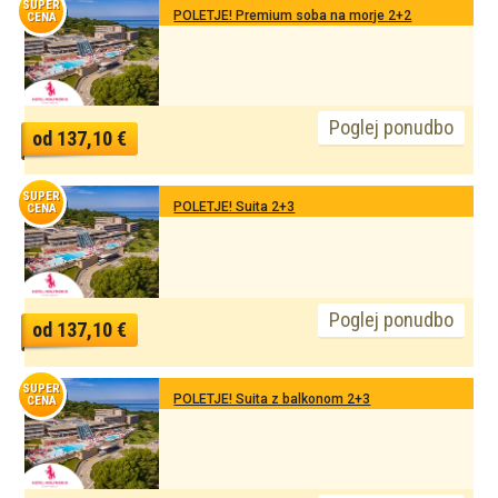
SUPER
POLETJE! Premium soba na morje 2+2
CENA
Poglej ponudbo
od 137,10 €
SUPER
POLETJE! Suita 2+3
CENA
Poglej ponudbo
od 137,10 €
SUPER
POLETJE! Suita z balkonom 2+3
CENA