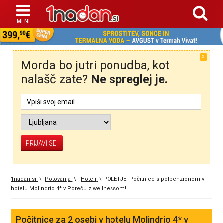
X
Morda bo jutri ponudba, kot
nalašč zate?
Ne spreglej je.
1nadan.si
\
Potovanja
\
Hoteli
\
POLETJE! Počitnice s polpenzionom v
hotelu Molindrio 4* v Poreču z wellnessom!
Počitnice za 2 osebi v hotelu Molindrio 4* v