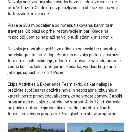
Na voljo so 3 zunanji sladkovodni bazeni, eden izmed njih je
otroški bazen. Glede na razpoložljivost so ob bazenu na voljo
tudi ležalniki in senčniki.
Plaža je 300 m oddaljena od hotela, tlakovana, kamnita in
travnata. Ob plaži so prhe, restavracije in bari. Glede na
razpoložljivost so na plaži na voljo tudi ležalniki in senčniki.
Na voljo je uporaba igrišča za odbojko na mivki ter uporaba
hotelskega fitnesa. Z doplačilom so na voljo pa tenis, namizni
tenis, mini golf, balinanje, odbojka, smučanje na vodi, jadranje,
vodna kolesa, kolesa, nogomet, košarka, windsurfing, kanú,
jahanje, squash in ski lift Poreč.
Ekipa Activities & Experience Team skrbi, da kar najlepše
preživite svoj čas ter doživite nove in nepozabne izkušnje, o
katerih boste pripovedovali vsem, ko se vrnete domov. Otroški
programi so na voljo za otroke od starosti 4 do 12 let. Odrasle
pa pričaka jutranja gimnastika ali vodna aerobika, športni
turnirji ter večerni program z živo glasbo in show programi.