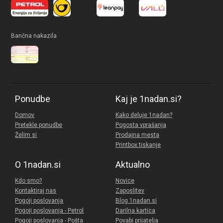
Bančna nakazila
Ponudbe
Kaj je 1nadan.si?
Domov
Kako deluje 1nadan?
Pretekle ponudbe
Pogosta vprašanja
Želim si
Prodajna mesta
Printbox tiskanje
O 1nadan.si
Aktualno
Kdo smo?
Novice
Kontaktiraj nas
Zaposlitev
Pogoji poslovanja
Blog 1nadan.si
Pogoji poslovanja - Petrol
Darilna kartica
Pogoji poslovanja - Pošta
Povabi prijatelja