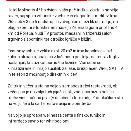
Hotel Molindrio 4* bo dvignil vašo počitniško izkušnjo na višjo
raven, saj spaja vrhunske vsebine in elegantno ureditev. Ima
265 sob v 3 do 5 nadstropjih z dvigalom. Leži tik ob morju, na
blagi vzpetini v turističnem naselju Zelena laguna približno 4
km od Poreča. Nudi TV prostor, masažni in frizerski salon,
trgovino s spominki ter otroško igrišče v bližini.
Economy soba je velika okoli 20 m2 in ima kopalnico s tuš
kabino ali banjo, spalnico z ločenima posteljama ter raztegljiv
naslanjač, ki služi kot pomožno ležišče. Vse sobe so
klimatizirane in imajo sušilnik za lase, brezplačen Wi-Fi, SAT TV
in telefon z možnostjo direktnih klicev.
Zajtrk in večerja sta na voljo v samopostrežni restavraciji, ob
večerji pa je na voljo tudi pijača: sok, voda, namizno belo in
rdeče vino, točeno pivo (v določenih terminih). Z doplačilom sta
na voljo še a la carte restavracija in aperitiv bar.
Na voljo je uproaba wellnessa centa s finsko, turško in
infrardečo savno ter whirlpoolom.