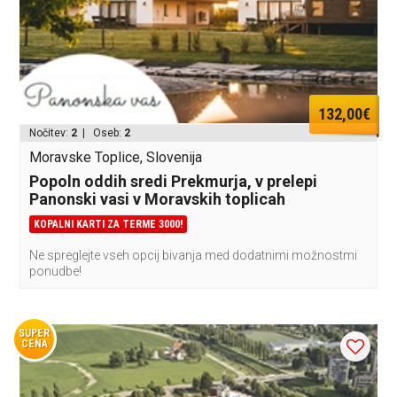
132,00€
Nočitev:
2
| Oseb:
2
Moravske Toplice, Slovenija
Popoln oddih sredi Prekmurja, v prelepi
Panonski vasi v Moravskih toplicah
KOPALNI KARTI ZA TERME 3000!
Ne spreglejte vseh opcij bivanja med dodatnimi možnostmi
ponudbe!
SUPER
CENA