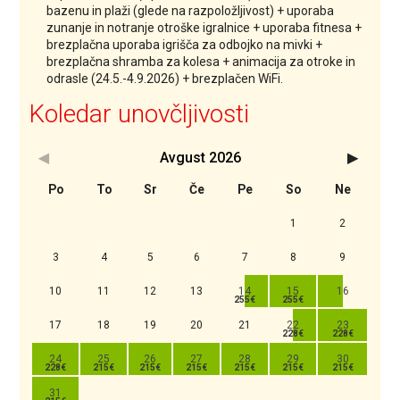
bazenu in plaži (glede na razpoložljivost) + uporaba
zunanje in notranje otroške igralnice + uporaba fitnesa +
brezplačna uporaba igrišča za odbojko na mivki +
brezplačna shramba za kolesa + animacija za otroke in
odrasle (24.5.-4.9.2026) + brezplačen WiFi.
Koledar unovčljivosti
Avgust
2026
<Prejšnji
Nasledn
Po
To
Sr
Če
Pe
So
Ne
1
2
3
4
5
6
7
8
9
10
11
12
13
14
15
16
17
18
19
20
21
22
23
24
25
26
27
28
29
30
31