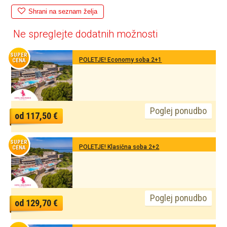
Shrani na seznam želja
Ne spreglejte dodatnih možnosti
SUPER
POLETJE! Economy soba 2+1
CENA
Poglej ponudbo
od 117,50 €
SUPER
POLETJE! Klasična soba 2+2
CENA
Poglej ponudbo
od 129,70 €