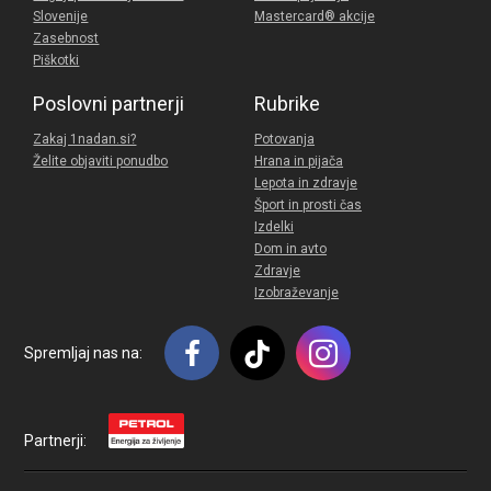
Slovenije
Mastercard® akcije
Zasebnost
Piškotki
Poslovni partnerji
Rubrike
Zakaj 1nadan.si?
Potovanja
Želite objaviti ponudbo
Hrana in pijača
Lepota in zdravje
Šport in prosti čas
Izdelki
Dom in avto
Zdravje
Izobraževanje
Spremljaj nas na:
Partnerji: