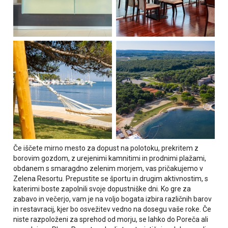
Če iščete mirno mesto za dopust na polotoku, prekritem z
borovim gozdom, z urejenimi kamnitimi in prodnimi plažami,
obdanem s smaragdno zelenim morjem, vas pričakujemo v
Zelena Resortu. Prepustite se športu in drugim aktivnostim, s
katerimi boste zapolnili svoje dopustniške dni. Ko gre za
zabavo in večerjo, vam je na voljo bogata izbira različnih barov
in restavracij, kjer bo osvežitev vedno na dosegu vaše roke.
Če
niste razpoloženi za sprehod od morju, se lahko do Poreča ali