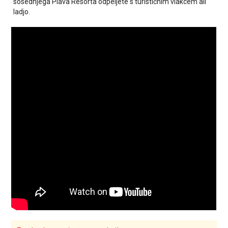
sosednjega Plava Resorta odpeljete s turističnim vlakcem ali
ladjo.