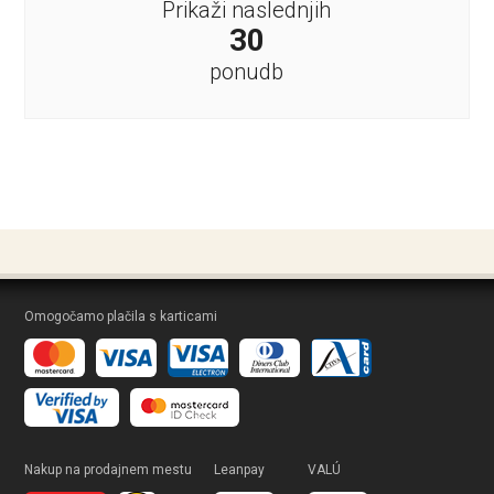
Prikaži naslednjih
30
ponudb
Omogočamo plačila s karticami
Nakup na prodajnem mestu
Leanpay
VALÚ