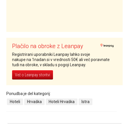
Plačilo na obroke z Leanpay
Registrirani uporabniki Leanpay lahko svoje
nakupe na 1nadan.si v vrednosti 50€ ali več poravnate
tudi na obroke, v skladu s pogoji Leanpay.
Več o Leanpay storitvi
Ponudba je del kategorij:
Hoteli
Hrvaška
Hoteli Hrvaška
Istra