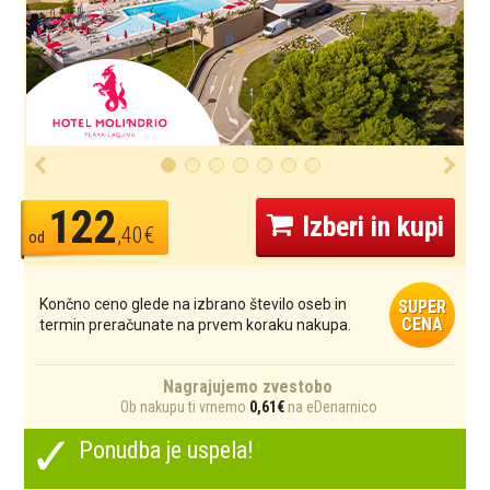
122
Izberi in kupi
,40€
od
Končno ceno glede na izbrano število oseb in
SUPER
CENA
termin preračunate na prvem koraku nakupa.
Nagrajujemo zvestobo
Ob nakupu ti vrnemo
0,61€
na eDenarnico
✓
Ponudba je uspela!