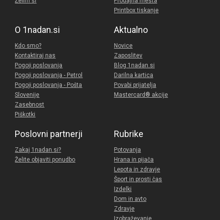
Želim si
Prodajna mesta
Printbox tiskanje
O 1nadan.si
Aktualno
Kdo smo?
Novice
Kontaktiraj nas
Zaposlitev
Pogoji poslovanja
Blog 1nadan.si
Pogoji poslovanja - Petrol
Darilna kartica
Pogoji poslovanja - Pošta
Povabi prijatelja
Slovenije
Mastercard® akcije
Zasebnost
Piškotki
Poslovni partnerji
Rubrike
Zakaj 1nadan.si?
Potovanja
Želite objaviti ponudbo
Hrana in pijača
Lepota in zdravje
Šport in prosti čas
Izdelki
Dom in avto
Zdravje
Izobraževanje