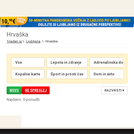
Hrvaška
1nadan.si
\
Ljubljana
\
Hrvaška
Vse
Lepota in zdravje
Adrenalinska doživetj
Kopalne karte
Šport in prosti čas
Dom in avto
NOVO
NE SPREGLEJ
RAZVRSTI
▾
Najdeno: 0 ponudb