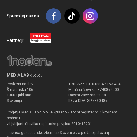
Spremljaj nas na:
Partnerji:
MEDIA LAB d.o.o.
Poslovni naslov:
TRR: SI56 1010 0004 8153 414
Šmartinska 106
Matična številka: 3740862000
1000 Ljubljana
Davčni zavezanec: da
Slovenija
ID za DDV: SI27330486
Podjetje Media Lab d.o.o. je vpisano v sodni register pri Okrožnem
sodišču
v Ljubljani: Številka registrskega vpisa 2010/18231.
Licenca gospodarske zbornice Slovenije za prodajo potovanj.